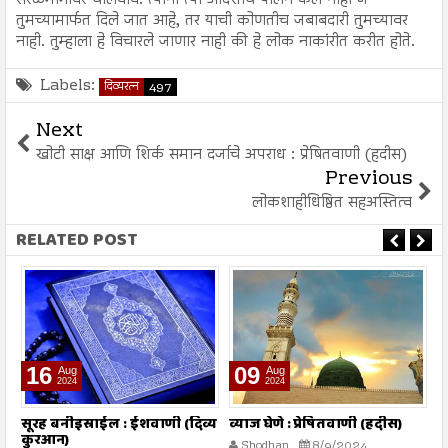
सरळमार्गावर चालवावे. त्यानी त्या आदेशांचे पालन केले नाही जे
तुमच्यामार्फत दिले जात आहे, तर याची कोणतीच जबाबदारी तुमच्यावर
नाही. तुम्हाला हे विचारले जाणार नाही की हे लोक नाकांरीत करीत होते.
Labels:
दिव्यरत्न
497
Next
खोटी साक्ष आणि शिर्क समान दर्जाचे अपराध : प्रेषितवाणी (हदीस)
Previous
लोकशाहीधिष्ठित सहअस्तित्व
RELATED POST
16
09
Aug
Aug
2024
2024
तो
सूरह बनीइस्राईल : ईशवाणी (दिव्य
व्याज घेणे : प्रेषितवाणी (हदीस)
म
कुरआन)
प
Shodhan
8/9/2024