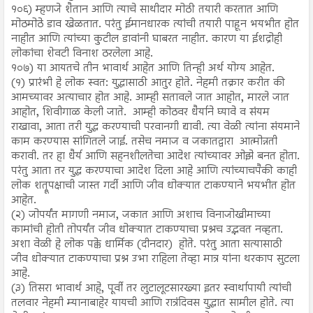
१०६) म्हणजे शैतान आणि त्याचे साथीदार मोठी तयारी करतात आणि
मोठमोठे डाव खेळतात. परंतु ईमानधारक त्यांची तयारी पाहून भयभीत होत
नाहीत आणि त्यांच्या कुटील डावांनी घाबरत नाहीत. कारण या ईशद्रोही
लोकांचा शेवटी विनाश ठरलेला आहे.
१०७) या आयतचे तीन भावार्थ आहेत आणि तिन्ही अर्थ योग्य आहेत.
(१) प्रारंभी हे लोक स्वत: युद्धासाठी आतुर होते. नेहमी तक्रार करीत की
आमच्यावर अत्याचार होत आहे. आम्ही सतावले जात आहोत, मारले जात
आहोत, शिवीगाळ केली जाते. आम्ही कोठवर धैर्याने घ्यावे व संयम
राखावा, आता तरी युद्ध करण्याची परवानगी द्यावी. त्या वेळी त्यांना संयमाने
काम करण्यास सांगितले जाई. तसेच नमाज व जकातद्वारा आत्मोन्नती
करावी. तर हा धैर्य आणि सहनशीलतेचा आदेश त्यांच्यावर ओझे बनत होता.
परंतु आता तर युद्ध करण्याचा आदेश दिला आहे आणि त्यांच्याचपैकी काही
लोक शत्रूपक्षाची जास्त गर्दी आणि जीव धोक्यात टाकण्याने भयभीत होत
आहेत.
(२) जोपर्यंत मागणी नमाज, जकात आणि अशाच विनाजोखीमाच्या
कामांची होती तोपर्यंत जीव धोक्यात टाकण्याचा प्रश्नच उद्भवत नव्हता.
अशा वेळी हे लोक पक्के धार्मिक (दीनदार) होते. परंतु आता सत्यासाठी
जीव धोक्यात टाकण्याचा प्रश्न उभा राहिला तेव्हा मात्र यांना थरकाप सुटला
आहे.
(३) तिसरा भावार्थ आहे, पूर्वी तर लुटालूटसारख्या इतर स्वार्थापायी त्यांची
तलवार नेहमी म्यानाबाहेर यायची आणि रात्रंदिवस युद्धात सामील होते. त्या