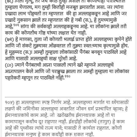
(७८) उरला मृत्यू, तर जेथे कोठे तुम्ही असाल तो कोणत्याही परिस्थितीत
तुम्हाला येणारच, मग तुम्ही कितीही मजबूत इमारतीत असा. जर त्यांना
एखादा लाभ पोहचतो तर म्हणतात की हा अल्लाहकडून आहे आणि जर
एखादे नुकसान झाले तर म्हणतात की हे नबी (स.), हे तुमच्यामुळे
१०९
आहे,
सांगा की सर्वकाही अल्लाहकडूनच आहे. या लोकांना झाले तरी
काय की कोणतीच गोष्ट यांच्या लक्षात येत नाही.
(७९) हे माणसा, तुला जी कोणती भलाई प्राप्त होते अल्लाहच्या कृपेने होते
आणि जी संकटे तुझ्यावर ओढवतात ती तुझ्या स्वत:च्याच कृत्यामुळे होय.
हे मुहम्मद (स.)! आम्ही तुम्हाला लोकांसाठी पैगंबर बनवून पाठविले आहे
आणि यासाठी अल्लाहची साक्ष पुरेशी आहे.
(८०) ज्याने पैगंबराची आज्ञा पाळली त्याने खरे म्हणजे अल्लाहचे
आज्ञापालन केले आणि जो पराङ्मुख झाला तर आम्ही तुम्हाला या लोकांवर
११०
पहारेकरी म्हणून तर पाठविले नाही.
१०५) हा अल्लाहच्या स्पष्ट निर्णय आहे. अल्लाहच्या मार्गात या ध्येयासाठी
लढणे की जमिनीवर अल्लाहचा अवतरित जीवन धर्म प्रस्थापित व्हावा; हे
ईमानधारकांचे काम आहे. जो खरोखरीच ईमानधारक आहे तो या
कामापासून कधीच दूर राहणार नाही. ईशद्रोही लोकांचे (तागुत) हे काम
आहे की पृथ्वीवर त्यांचे राज्य यावे; यासाठी ते कार्यरत राहतात. कोणी
ईमानधारक मनुष्य हे काम कधीही करू शकत नाही.