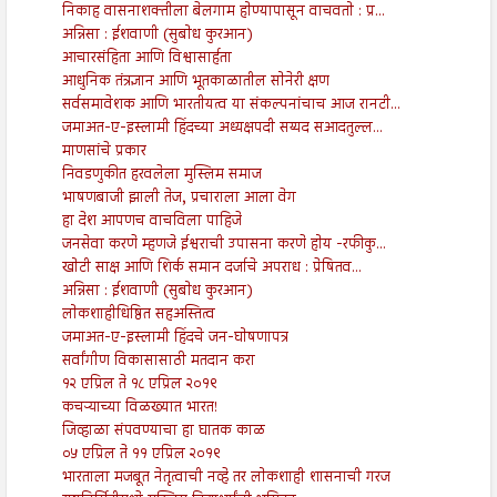
निकाह वासनाशक्तीला बेलगाम होण्यापासून वाचवतो : प्र...
अन्निसा : ईशवाणी (सुबोध कुरआन)
आचारसंहिता आणि विश्वासार्हता
आधुनिक तंत्रज्ञान आणि भूतकाळातील सोनेरी क्षण
सर्वसमावेशक आणि भारतीयत्व या संकल्पनांचाच आज रानटी...
जमाअत-ए-इस्लामी हिंदच्या अध्यक्षपदी सय्यद सआदतुल्ल...
माणसांचे प्रकार
निवडणुकीत हरवलेला मुस्लिम समाज
भाषणबाजी झाली तेज, प्रचाराला आला वेग
हा देश आपणच वाचविला पाहिजे
जनसेवा करणे म्हणजे ईश्वराची उपासना करणे होय -रफीकु...
खोटी साक्ष आणि शिर्क समान दर्जाचे अपराध : प्रेषितव...
अन्निसा : ईशवाणी (सुबोध कुरआन)
लोकशाहीधिष्ठित सहअस्तित्व
जमाअत-ए-इस्लामी हिंदचे जन-घोषणापत्र
सर्वांगीण विकासासाठी मतदान करा
१२ एप्रिल ते १८ एप्रिल २०१९
कचऱ्याच्या विळख्यात भारत!
जिव्हाळा संपवण्याचा हा घातक काळ
०५ एप्रिल ते ११ एप्रिल २०१९
भारताला मजबूत नेतृत्वाची नव्हे तर लोकशाही शासनाची गरज