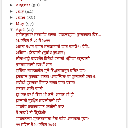
August
(58)
►
July
(44)
►
June
(36)
►
May
(57)
►
April
(41)
▼
सुनीलकुमार सरनाईक यांच्या ‘पाऊलखुणा’ पुस्तकाला विश...
२६ एप्रिल ते ०२ मे २०१९
असत्य प्रधान युगात सत्यवानांनी काय करावे? : प्रेषि...
अन्निसा : ईशवाणी (सुबोध कुरआन)
लोकशाही व्यवस्थेत विरोधी पक्षाची भूमिका महत्त्वाची
पुनरागमनाची स्वार्थी आस
मुस्लिम समाजातील मुले शिक्षणापासून वंचित का?
इकबाल मुकादम यांच्या ‘अकल्पित’ या पुस्तकाचे प्रकाश...
संबोधी पुरस्कार मिनाज सय्यद यांना प्रदान!
सन्मान आणि प्रगती
हर एक घर में दिया भी जले, अनाज भी हो..!
इस्लामी सुरक्षित सावलीतली स्त्री
भारतीय राजकारणात क्रांतीची गरज
ये लाव रे तो व्हिडीओ’
भारतातल्या मुसलमानांचा नेता कोण असायला हवा?
१९ एप्रिल ते २५ एप्रिल २०१९