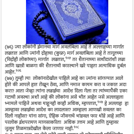
(७६) ज्या लोकांनी ईमानचा मार्ग अवलंबिला आहे ते अल्लाहच्या मार्गात
लढतात आणि ज्यांनी द्रोहाचा (कुफ्र) मार्ग अवलंबिला आहे ते तागूतच्या
१०५
(विद्रोही लोकांच्या) मार्गात लढतात,
तर शैतानाच्या साथीदारांशी लढा
आणि खात्री बाळगा की शैतानाची कारस्थाने खरे पाहता अत्याधिक दुर्बल
१०६
आहेत.
(७७) तुम्ही त्या लोकांनादेखील पाहिले आहे का ज्यांना सांगण्यात आले
होते की आपले हात रोखून ठेवा, आणि नमाज कायम करा व जकात अदा
करा? आता जेव्हा त्यांना लढाईचा आदेश दिला गेला तर त्यांच्यापैकी एका
गटाची अवस्था अशी आहे की लोकांना असे भीत आहेत जसे अल्लाहला
१०७
भ्यायले पाहिजे अथवा याहूनही काही अधिक, म्हणतात,
हे अल्लाह! हा
आम्हावर लढाईचा आदेश का लादलास? आम्हाला आणखी सवलत का
दिली नाहीस? यांना सांगा, ऐहिक जीवनाचे भांडवल फार थोडे आहे आणि
परलोक ईशपरायण माणसाकरिता अधिक उत्तम आहे आणि तुम्हावर
१०८
जुलूम तिळमात्रदेखील केला जाणार नाही.