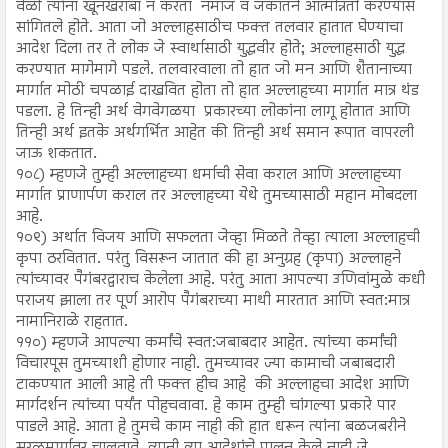
वेळी त्यांना खूनखराबा न करता नमाज व जकातने आत्मोन्नती करण्यास
सांगितले होते. आता जो अल्लाहसाठीच फक्त तलवार हातात घेण्याचा
आदेश दिला तर ते लोक जे स्वार्थासाठी युद्धवीर होते; अल्लाहसाठी युद्ध
करण्यात मागेमागे पडले. तलवारवाला तो हात जो मन आणि शैतानाच्या
मार्गात मोठी चपळाई दाखवित होता तो हात अल्लाहच्या मार्गात मात्र थंड
पडला. हे तिन्ही अर्थ वेगवेगळया प्रकारच्या लोकांना लागू होतात आणि
तिन्ही अर्थ इतके अर्थगर्भित आहेत की तिन्ही अर्थ समान रूपात वापरली
जाऊ शकतात.
१०८) म्हणजे तुम्ही अल्लाहच्या धर्माची सेवा कराल आणि अल्लाहच्या
मार्गात प्राणार्पण कराल तर अल्लाहच्या येथे तुमच्यासाठी महान मोबदला
आहे.
१०९) अर्थात विजय आणि सफलता जेव्हा मिळते तेव्हा त्याला अल्लाहची
कृपा ठरवितात. परंतु विसरून जातात की हा अनुग्रह (कृपा) अल्लाहने
त्यांच्यावर पैगंबरद्वाराच केलेला आहे. परंतु आता आपल्या उणिवांमुळे कधी
पराजय झाला तर पूर्ण आरोप पैगंबराच्या माथी मारतात आणि स्वत:मात्र
नामानिराळे राहतात.
११०) म्हणजे आपल्या कर्मांचे स्वत:जबाबदार आहेत. त्यांच्या कर्मांची
विचारपूस तुमच्याशी होणार नाही. तुमच्यावर ज्या कामाची जबाबदारी
टाकण्यात आली आहे ती फक्त हीच आहे की अल्लाहचा आदेश आणि
मार्गदर्शन त्यांच्या पर्यंत पोहचवावा. हे काम तुम्ही चांगल्या प्रकारे पार
पाडले आहे. आता हे तुमचे काम नाही की हात धरून त्यांना बळजबरीने