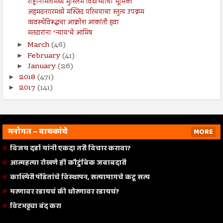
राष्ट्रनिर्मितीमध्ये मुस्लिम विद्यार्थ्यांची भूमिका
अहमदनगरमध्ये मस्जिद परिचयाचा स्तुत्य उपक्रम
व्यवस्थेविरूद्धचा आक्रोश आकांती हवा
मतदारांना ‘न्याय’चे आमिष
March
(46)
►
February
(41)
►
January
(26)
►
2018
(471)
►
2017
(141)
►
मनोगत – वाचकांचे
MORE
विजय दर्डा यांनी एकदा तरी विचार करावा?
आत्महत्या रोखणे ही कौटुंबिक जबाबदारी
काश्मिरी पंडितांचे विस्थापन, सत्यामागचे कटू सत्य
मरणावर रडायचं की धोरणावर रडायचं?
विटभट्ट्या बंद करा