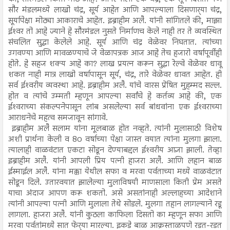
सौर मंडलमध्ये लाखो चंद्र, सूर्य आहेत आणि आपल्याला दिसणार्‍या चंद्र,
सूर्यापेक्षा मोठ्या आकाराचे आहेत. इब्राहीम अलै. यांनी सांगितले की, माझा
ईश्‍वर तो आहे ज्याने हे सौरमंडल नुसते निर्माणच केले नाही तर ते व्यवस्थित
संचलित सुद्धा केलेले आहे. सूर्य आणि चंद्र वेळेवर निघतात. त्यांच्या
उगवण्या आणि मावळण्याचे जे वेळापत्रक आज आहे तेच हजारो वर्षापूर्वीही
होते. हे सहज शक्य आहे का? लाख प्रयत्न करून सुद्धा रेल्वे वेळेवर धावू
शकत नाही मात्र लाखो वर्षापासून सूर्य, चंद्र, तारे वेळेवर धावत आहेत. ही
सर्व ईश्‍वरीय व्यवस्था आहे. इब्राहीम अलै. यांचे वारस प्रेषित मुहम्मद सल्ल.
होत व त्यांचे उम्मती म्हणून आपल्या सर्वांचे हे कर्तव्य आहे की, एक
ईश्‍वराच्या संकल्पनेपासून लांब असलेल्या सर्व बांधवांना एक ईश्‍वराच्या
आराधनेचे महत्व समजावून सांगावे.
इब्राहीम अलै सलाम यांना मूलबाळ होत नव्हते. त्यांनी मुलासाठी विशेष
अशी प्रार्थना केली व 80 वर्षाच्या पेक्षा जास्त वयात त्यांना मुलगा झाला.
त्यालाही वाळवंटात एकटा सोडून देण्याबद्दल ईश्‍वरीय आज्ञा झाली. तेव्हा
इब्राहीम अलै. यांनी आपली प्रिय पत्नी हाजरा अलै. आणि लहान बाळ
ईस्माईल अलै. यांना मक्का येथील सफा व मरवा पर्वताच्या मध्ये वाळवंटात
सोडून दिले. उतारवयात झालेल्या मुलाविषयी माणसाला किती प्रेम असते
याचा अंदाज आपण करू शकतो. असे असतांनाही अल्लाहच्या आदेशाने
त्यांनी आपल्या पत्नी आणि मुलाला तेथे सोडले. मुलगा तहान लागल्याने रडू
लागला. हाजरा अलै. यांनी कुठला काफिला दिसतो का म्हणून सफा आणि
मरवा पर्वतांमध्ये सात फेर्‍या मारल्या. इकडे बाळ आक्रस्ताळपणे रडत-रडत