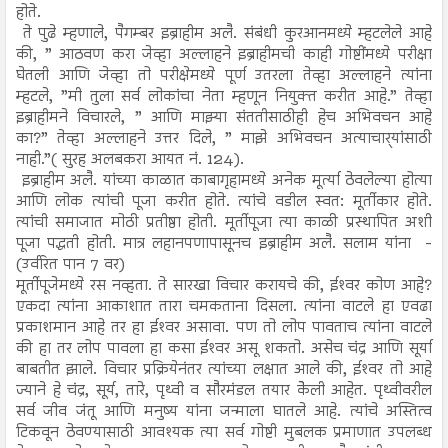
होते.
ते पुढे म्हणाले, पैगम्बर इब्राहीम अलै. संबंधी कुरआनमध्ये म्हटलेले आहे
की, ” आठवण करा जेव्हा अल्लाहने इब्राहीमची काही गोष्टींमध्ये परीक्षा
घेतली आणि जेव्हा तो परीक्षेमध्ये पूर्ण उतरला तेव्हा अल्लाहने त्यांना
म्हटले, ”मी तुला सर्व लोकांचा नेता म्हणून नियुक्त करीत आहे.” तेव्हा
इब्राहीमने विचारले, ” आणि माझ्या संततीसाठीही हेच अभिवचन आहे
का?” तेव्हा अल्लाहने उत्तर दिले, ” माझे अभिवचन अत्याचार्‍यांसाठी
नाही.”( सुरह अलबकरा आयत नं. 124).
इब्राहीम अलै. यांच्या काळात काबागृहामध्ये अनेक मूर्त्या ठेवलेल्या होत्या
आणि लोक त्यांची पूजा करीत होते. त्यांचे वडील स्वत: मूर्तीकार होते.
त्यांची समाजात मोठी प्रतीष्ठा होती. मूर्तीपूजा त्या काळी प्रस्थापित अशी
पूजा पद्धती होती. मात्र लहानपणापासूनच इब्राहीम अलै. सलाम यांना -
(उर्वरित पान 7 वर)
मूर्तीपूजेमध्ये रस नव्हता. ते सारखा विचार करायचे की, ईश्‍वर कोण आहे?
एकदा त्यांना आकाशात तारा चमकताना दिसला. त्यांना वाटले हा एवढा
प्रकाशमान आहे तर हा ईश्‍वर असावा. पण तो लोप पावताच त्यांना वाटले
की हा तर लोप पावला हा कसा ईश्‍वर असू शकतो. असेच चंद्र आणि सूर्या
बाबतीत झाले. विचार प्रक्रियेनंतर त्यांच्या लक्षात आले की, ईश्‍वर तो आहे
ज्याने हे चंद्र, सूर्य, तारे, पृथ्वी व सौरमंडल तयार केेली आहेत. पृथ्वीवरील
सर्व जीव जंतू आणि मनुष्य यांना जन्माला घातले आहे. त्यांचे अस्तित्व
टिकवून ठेवण्यासाठी आवश्यक त्या सर्व गोष्टी मुबलक प्रमाणात उपलब्ध