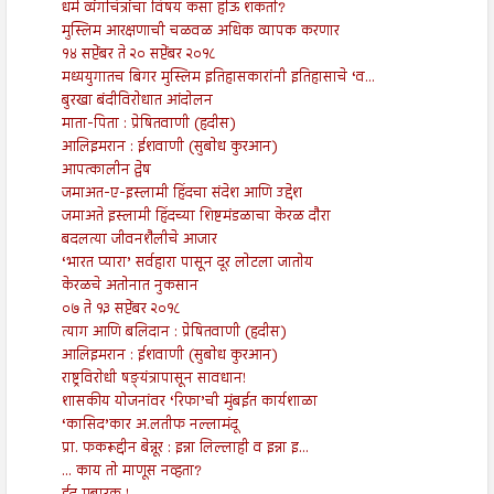
धर्म व्यंगचित्रांचा विषय कसा होऊ शकतो?
मुस्लिम आरक्षणाची चळवळ अधिक व्यापक करणार
१४ सप्टेंबर ते २० सप्टेंबर २०१८
मध्ययुगातच बिगर मुस्लिम इतिहासकारांनी इतिहासाचे ‘व...
बुरखा बंदीविरोधात आंदोलन
माता-पिता : प्रेषितवाणी (हदीस)
आलिइमरान : ईशवाणी (सुबोध कुरआन)
आपत्कालीन द्वेष
जमाअत-ए-इस्लामी हिंदचा संदेश आणि उद्देश
जमाअते इस्लामी हिंदच्या शिष्टमंडळाचा केरळ दौरा
बदलत्या जीवनशैलीचे आजार
‘भारत प्यारा’ सर्वहारा पासून दूर लोटला जातोय
केरळचे अतोनात नुकसान
०७ ते १३ सप्टेंबर २०१८
त्याग आणि बलिदान : प्रेषितवाणी (हदीस)
आलिइमरान : ईशवाणी (सुबोध कुरआन)
राष्ट्रविरोधी षङ्यंत्रापासून सावधान!
शासकीय योजनांवर ‘रिफा’ची मुंबईत कार्यशाळा
‘कासिद’कार अ.लतीफ नल्लामंदू
प्रा. फकरूद्दीन बेन्नूर : इन्ना लिल्लाही व इन्ना इ...
... काय तो माणूस नव्हता?