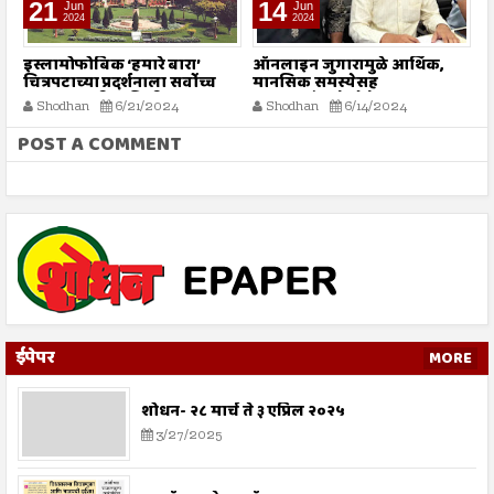
21
14
Jun
Jun
2024
2024
इस्लामोफोबिक ‘हमारे बारा’
ऑनलाइन जुगारामुळे आर्थिक,
9
चित्रपटाच्या प्रदर्शनाला सर्वोच्च
मानसिक समस्येसह
स
न्यायालयाची स्थगिती
आत्महत्यांमध्ये होतेय वाढ
Shodhan
6/21/2024
Shodhan
6/14/2024
POST A COMMENT
ईपेपर
MORE
शोधन- २८ मार्च ते ३ एप्रिल २०२५
3/27/2025