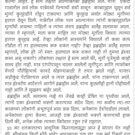
केल्या आहेत. हे सत्य लक्षात आल्याबरोबर इब्राहीम अलै. यांनी एकदा
गावातील सर्व लोक यात्रेमध्ये गेल्याची संधी साधून काबागृहात घुसून सर्व
मुर्त्या कुर्‍हाडीने तोडून टाकल्या आणि कुर्‍हाड सर्वात मोठ्या मुर्तीच्या
हातात ठेवून दिली. यात्रेतील लोक परत आल्यानंतर त्यांनी काबागृहातील
मुर्त्यांची अवस्था पाहिली व त्यांचा संशय इब्राहीम अलैह सलामवर आला.
त्यावर ते म्हणाले, मला काय माहित त्या मोठ्या मूर्तीला विचारा त्याच्या
हातात कुर्‍हाड आहे. तेव्हा लोकांनी आश्‍चर्याने विचारले तो कसा काय
तोडील तो तर हालचालच करू शकत नाही? तेव्हा इब्राहीम अलैह सलाम
म्हणाले, लोक हो! जो स्वत: हालचाल करू शकत नाही तो तुमचा ईश्‍वर
कसा असू शकतो? लोकांच्या लक्षात हे सत्य आले की, मूर्ती पूजेमुळे काही
साध्य होत नाही. मात्र परंपरेपासून चालत आलेली मूर्तीपूजा आणि त्यासोबत
येणारे पौरोहित्याचे फायदे सोडण्यासाठी ते तयार झाले नाही. यानंतर
अग्नीकुंड पेटविण्यात आले व त्यात इब्राहीम अलै. यांना टाकण्यात आले.
मात्र ईश्‍वरीय आदेशाने आगीने इब्राहीम अलै. यांना कुठलीही हानी पोहोचली
नाही आणि ते सुखरूप बाहेर आले.
इब्राहीम अलै. सलामच नव्हे तर जेवढे काही प्रेषित या पृथ्वीवर आले,
त्यांनी एका ईश्‍वराची भक्ती करण्याचा संदेश दिला. त्या सर्वांना त्या-त्या
काळच्या लोकांनी अभूतपूर्व असा त्रास दिला. अनेकांना देशोधडीला लावले.
अनेकांच्या हत्या केल्या. आजही एक ईश्‍वराची भक्ती करण्याची हाक
दिली की, अनेक लोक त्याच्या विरोधात उठून उभे राहतात.
21 व्या शतकातल्या आधुनिक विज्ञानालासुद्धा आज हे सांगता येत नाही
की, सौरमंडल किती मोठे आहे? आपल्याला एक चंद्र, एक सूर्य दिसतो पण