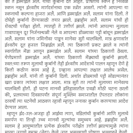
की ते इस्माईल अलै. यांची कुर्बानी देत आहेत. प्रेषितांचे स्वप्न हे निव्वळ
स्वप्न नसून ईश्‍वरीय मार्गदर्शनाचा एक स्त्रोत असतो. त्यांनी आपल्या या
स्वप्नाची कल्पना हाजरा अलै. आणि इस्माईल अलै. सलाम यांना दिली. ते
दोघेही कुर्बानी देण्यासाठी तयार झाले. इब्राहीम अलै. सलाम यांची ही
शेवटची परीक्षा होती. त्यातही ते उत्तीर्ण झाले. त्यांनी आपल्या मुलाला
गावापासून दूर निर्जनस्थळी नेले व आपल्या डोळ्यावर पट्टी बांधून इस्माईल
अलै. सलाम यांना जमिनीवर पाडून मानेवर सुरी चालविली. मात्र क्षणार्धात
ईश्‍वरीय दूत हजरत जिब्राईल अलै. त्या ठिकाणी प्रकट झाले व त्यांनी
स्वर्गातील मेंढा आणून इस्माईल अलै. सलाम यांच्या ठिकाणी ठेवला.
येणेप्रमाणे इस्माईल अलै. यांच्या ठिकाणी मेंढ्याची कुर्बानी झाली.
स्वत:च्या तरूण मुलाची कुर्बानी तेही ईश्‍वरीय आदेशाचे पालन म्हणून देणे हे
किती कठीण काम आहे हे, एव्हाना आपल्या लक्षात आलेच असेल.
इब्राहीम अलै. यांनी ती कुर्बानी दिली. अर्थात डोळ्याची पट्टी सोडल्यानंतर
खरा प्रकार त्यांच्या लक्षात आला. मात्र सुरी तर त्यांनी मुलाच्या मानेवरच
चालविली होती. ही घटना मानवी इतिहासातील एवढी मोठी घटना ठरली
की, प्रलयाच्या दिवसापर्यंत संपूर्ण मुस्लिम समाजातील ऐपतदार लोकांना
दरवर्षी त्या घटनेची आठवण रहावी म्हणून जनावर कुर्बान करण्याचा आदेश
देण्यात आला.
म्हणून ईद-उल-अजहा ही आईचा त्याग, वडिलांची कुर्बानी आणि मुलाचे
समर्पण या तिन्ही उच्च मानवी मुल्यांचा समुच्चय आहे. इब्राहीम अलै.
सलाम हे आयुष्यातील प्रत्येक ईश्‍वरीय परीक्षेत उत्तीर्ण झाल्यामुळे त्यांना
सार्‍या जगाचे इमाम (नेता) केले जात असल्याची घोषणा अल्लाहने केली.