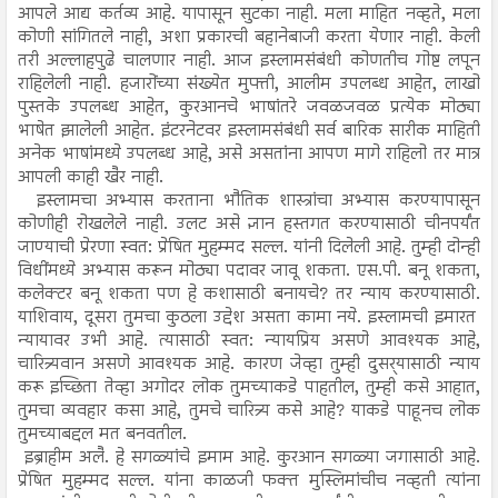
आपले आद्य कर्तव्य आहे. यापासून सुटका नाही. मला माहित नव्हते, मला
कोणी सांगितले नाही, अशा प्रकारची बहानेबाजी करता येणार नाही. केली
तरी अल्लाहपुढे चालणार नाही. आज इस्लामसंबंधी कोणतीच गोष्ट लपून
राहिलेली नाही. हजारोंच्या संख्येत मुफ्ती, आलीम उपलब्ध आहेत, लाखो
पुस्तके उपलब्ध आहेत, कुरआनचे भाषांतरे जवळजवळ प्रत्येक मोठ्या
भाषेत झालेली आहेत. इंटरनेटवर इस्लामसंबंधी सर्व बारिक सारीक माहिती
अनेक भाषांमध्ये उपलब्ध आहे, असे असतांना आपण मागे राहिलो तर मात्र
आपली काही खैर नाही.
इस्लामचा अभ्यास करताना भौतिक शास्त्रांचा अभ्यास करण्यापासून
कोणीही रोखलेले नाही. उलट असे ज्ञान हस्तगत करण्यासाठी चीनपर्यंत
जाण्याची प्रेरणा स्वत: प्रेषित मुहम्मद सल्ल. यांनी दिलेली आहे. तुम्ही दोन्ही
विधींमध्ये अभ्यास करून मोठ्या पदावर जावू शकता. एस.पी. बनू शकता,
कलेक्टर बनू शकता पण हे कशासाठी बनायचे? तर न्याय करण्यासाठी.
याशिवाय, दूसरा तुमचा कुठला उद्देश असता कामा नये. इस्लामची इमारत
न्यायावर उभी आहे. त्यासाठी स्वत: न्यायप्रिय असणे आवश्यक आहे,
चारित्र्यवान असणे आवश्यक आहे. कारण जेव्हा तुम्ही दुसर्‍यासाठी न्याय
करू इच्छिता तेव्हा अगोदर लोक तुमच्याकडे पाहतील, तुम्ही कसे आहात,
तुमचा व्यवहार कसा आहे, तुमचे चारित्र्य कसे आहे? याकडे पाहूनच लोक
तुमच्याबद्दल मत बनवतील.
इब्राहीम अलै. हे सगळ्यांचे इमाम आहे. कुरआन सगळ्या जगासाठी आहे.
प्रेषित मुहम्मद सल्ल. यांना काळजी फक्त मुस्लिमांचीच नव्हती त्यांना