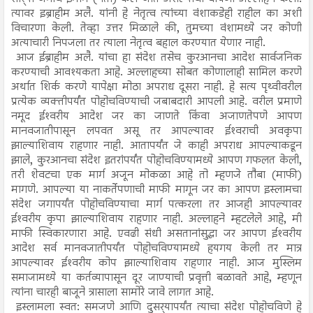
त्यावर इब्राहीम अलै. यांनी हे नेतृत्व त्यांच्या वंशाकडेही राहील का अशी
विचारणा केली. तेव्हा उत्तर मिळाले की, तुमच्या वंशामध्ये जर कोणी
अत्याचारी निपजला तर त्याला नेतृत्व बहाल करण्यात येणार नाही.
आज ईब्राहीम अलै. यांचा हा संदेश तसेच कुरआनचा आदेश सार्वजनिक
करण्याची आवश्यकता आहे. अल्लाहच्या सोबत कोणालाही सामिल करणे
अर्थात शिर्क करणे यापेक्षा मोठा अपराध दूसरा नाही. हे सत्य पृथ्वीवरील
प्रत्येक व्यक्तीपर्यंत पोहोचविण्याची जबाबदारी आपली आहे. वरील प्रमाणे
नमूद ईश्‍वरीय आदेश जर का जाणते किंवा अजाणतेपणे आपण
मानवजातीपासून लपवत असू तर आपल्यावर ईश्‍वराची अवकृपा
झाल्याशिवाय राहणार नाही. आतापर्यंत जे काही अपराध आपल्याकडून
झाले, कुरआनचा संदेश इतरांपर्यंत पोहोचविण्यामध्ये आपण गफलत केली,
तरी शेवटचा एक मार्ग अजून मोकळा आहे तो म्हणजे तौबा (माफी)
मागणे. आपल्या या नाकर्तेपणाची माफी मागून जर का आपण इस्लामचा
संदेश जगापर्यंत पोहोचविण्याचा मार्ग पत्करला तर आजही आपल्यावर
ईश्‍वरीय कृपा झाल्याशिवाय राहणार नाही. अल्लाहने म्हटलेले आहे, मी
माफी स्विकारणारा आहे. एवढी संधी असतानांसुद्धा जर आपण ईश्‍वरीय
आदेश सर्व मानवजातीपर्यंत पोहोचविण्यामध्ये हयगय केली तर मात्र
आपल्यावर ईश्‍वरीय कोप झाल्याशिवाय राहणार नाही. आज मुस्लिम
समाजामध्ये या कर्तव्यापासून दूर जाण्याची प्रवृत्ती बळावते आहे, म्हणून
त्यांना चारही बाजूने त्रासाला सामोरे जावे लागत आहे.
इस्लामला स्वत: समजणे आणि दुसर्‍यापर्यंत त्याचा संदेश पोहोचविणे हे