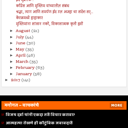
ईद मुबारक !
काँग्रेस आणि मुस्लिम यांच्यातील संबंध
श्रद्धा, त्याग आणि समर्पण ईद उल अजहा चा संदेश सर्...
केरळमध्ये हाहाकार
मुस्लिमांना सांत्वन नको, विकासात्मक कृती हवी
August
(21)
►
July
(44)
►
June
(30)
►
May
(35)
►
April
(46)
►
March
(35)
►
February
(63)
►
January
(58)
►
2017
(141)
►
मनोगत – वाचकांचे
MORE
विजय दर्डा यांनी एकदा तरी विचार करावा?
आत्महत्या रोखणे ही कौटुंबिक जबाबदारी