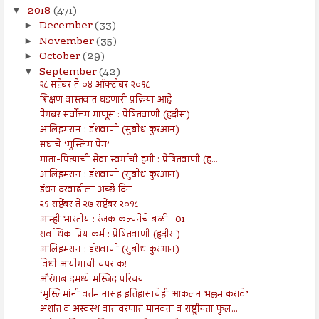
2018
(471)
▼
December
(33)
►
November
(35)
►
October
(29)
►
September
(42)
▼
२८ सप्टेंबर ते ०४ ऑक्टोबर २०१८
शिक्षण वास्तवात घडणारी प्रक्रिया आहे
पैगंबर सर्वोत्तम माणूस : प्रेषितवाणी (हदीस)
आलिइमरान : ईशवाणी (सुबोध कुरआन)
संघाचे ‘मुस्लिम प्रेम’
माता-पित्यांची सेवा स्वर्गाची हमी : प्रेषितवाणी (ह...
आलिइमरान : ईशवाणी (सुबोध कुरआन)
इंधन दरवाढीला अच्छे दिन
२१ सप्टेंबर ते २७ सप्टेंबर २०१८
आम्ही भारतीय : रंजक कल्पनेचे बळी -01
सर्वाधिक प्रिय कर्म : प्रेषितवाणी (हदीस)
आलिइमरान : ईशवाणी (सुबोध कुरआन)
विधी आयोगाची चपराक!
औरंगाबादमध्ये मस्जिद परिचय
‘मुस्लिमांनी वर्तमानासह इतिहासाचेही आकलन भक्कम करावे’
अशांत व अस्वस्थ वातावरणात मानवता व राष्ट्रीयता फुल...