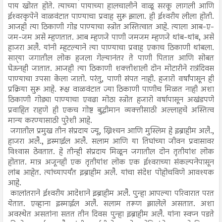
पाय खोरत होते. त्याच्या पायाच्या हालचालीने वाळू सरकू लागली आणि
ईश्‍वरकृपेने वाळवंटात पाण्याचा प्रवाह सुरू झाला. ही ईश्‍वरीय लीला होती.
आजही त्या ठिकाणी गोड पाण्याचा स्त्रोत अस्तित्वात आहे. त्याला आब-ए-
जम-जम असे म्हणतात. आब म्हणजे पाणी जमजम म्हणजे थांब-थांब, असे
हाजरा अलै. यांनी म्हटल्याने त्या पाण्याचा प्रवाह एकाच ठिकाणी थांबला.
सार्‍या जगातील लोक हजला गेल्यानंतर ते पाणी पितात आणि सोबत
घेऊनही जातात. आजही त्या ठिकाणी शक्तीशाली दोन मोटारीने रात्रंदिवस
पाण्याचा उपसा केला जातो. परंतु, पाणी संपत नाही. हजारो वर्षांपासून ही
प्रक्रिया सुरू आहे. रूक्ष वाळवंटात ज्या ठिकाणी पाणीच मिळत नाही अशा
ठिकाणी गोड्या पाण्याचा एवढा मोठा स्त्रोत हजारो वर्षापासून अखंडपणे
प्रवाहित राहणे ही एकच गोष्ट बुद्धीमान व्यक्तीसाठी अल्लाहचे अस्तित्व
मान्य करण्यासाठी पुरेशी आहे.
जगातील प्रमुख तीन संप्रदाय ज्यू, ख्रिश्‍चन आणि मुस्लिम हे इब्राहीम अलै.,
हाजरा अलै., इस्माईल अलै. सलाम आणि या तिघांच्या जीवन प्रवासावर
विश्‍वास ठेवतात. हे तीन्ही संप्रदाय मिळून जगातील दोन तृतीयांश लोक
होतात. मात्र अजूनही एक तृतीयांश लोक एक ईश्‍वराच्या संकल्पनेपासून
लांब आहेत. त्यांच्यापर्यंत इब्राहीम अलै. यांचा संदेश पोहोचविणे आवश्यक
आहे.
कालांतराने ईश्‍वरीय आदेशाने इब्राहीम अलै. पुन्हा आपल्या परिवारात परत
येतात. एव्हाना इस्माईल अलै. सलाम तरूण झालेले असतात. अशा
अवस्थेत असतांना सतत तीन दिवस पुन्हा इब्राहीम अलै. यांना स्वप्न पडते