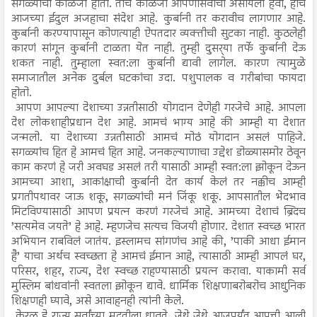
सगळ्यांची काळजी होती. तीच काळजी आपणासर्वांची असायला हवी, हाच
आजच्या ईदुल अजहाचा संदेश आहे. कुर्बानी तर करावीच लागणार आहे.
कुर्बानी करण्यापासून कोणत्याही ऐपतदार व्यक्तीची सुटका नाही. कुठलेही
कारणं सांगून कुर्बानी टाळता येत नाही. तुम्ही दुसर्‍या तर्फे कुर्बानी देऊ
शकत नाही. तुम्हाला स्वत:ला कुर्बानी द्यावी लागेल. कारण त्यामुळे
समाजातील अनेक दुर्बल घटकांचा उदा. पशुपालक व गरीबांचा फायदा
होतो.
आपण आपल्या देशाच्या उन्नतीसाठी योगदान देणेही गरजेचे आहे. आपला
देश लोकशाहीप्रधान देश आहे. आमचं भाग्य आहे की आम्ही या देशात
जन्मलो. या देशाच्या उन्नतीसाठी आमचं मोठं योगदान असलं पाहिजे.
सगळ्यांच हित हे आमचं हित आहे. जनकल्याणाचा उद्देश डोळ्यासमोर ठेवून
काम करणं हे जरी अवघड असलं तरी यासाठी आम्ही स्वत:ला झोकून देऊन
आमच्या आशा, आकांक्षाची कुर्बानी देत कार्य केलं तर नक्कीच आम्ही
प्रगतीपथावर जाऊ शकू, सगळ्यांची मनं जिंकू शकू. आपसातील भेदभाव
मिटविण्यासाठी आपण प्रयत्न करणं गरजेचं आहे. आमच्या देशाचं ब्रिदच
’सत्यमेव जयते’ हे आहे. म्हणजेच सत्यच विजयी होणार. देशात स्वच्छ भारत
अभियान राबविलं जातंय. इस्लामच सांगणंच आहे की, ’पाकी आधा ईमान
है’ याचा अर्थच स्वच्छता हे आमचं ईमान आहे, त्यासाठी आम्ही आपलं घर,
परिसर, शहर, राज्य, देश स्वच्छ राहण्यासाठी प्रयत्न करावा. याकामी सर्व
मुस्लिम बांधवांनी स्वतला झोकून द्यावे. धार्मिक शिक्षणाबरोबरोच आधुनिक
शिक्षणही घ्यावे, असे आवाहनही त्यांनी केले.
केरळ हे राज्य सर्वांच्या मदतीला धावते. जेथे जेथे आजपर्यंत आपत्ती आली