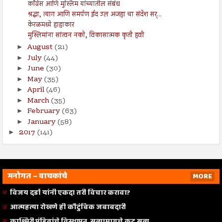
काँग्रेस आणि मुस्लिम यांच्यातील संबंध
श्रद्धा, त्याग आणि समर्पण ईद उल अजहा चा संदेश सर्...
केरळमध्ये हाहाकार
मुस्लिमांना सांत्वन नको, विकासात्मक कृती हवी
August
(21)
►
July
(44)
►
June
(30)
►
May
(35)
►
April
(46)
►
March
(35)
►
February
(63)
►
January
(58)
►
2017
(141)
►
मनोगत – वाचकांचे
MORE
विजय दर्डा यांनी एकदा तरी विचार करावा?
आत्महत्या रोखणे ही कौटुंबिक जबाबदारी
काश्मिरी पंडितांचे विस्थापन, सत्यामागचे कटू सत्य