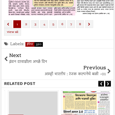
1
2
3
4
5
6
7
8
view all
Labels:
ईपेपर
320
Next
इंधन दरवाढीला अच्छे दिन
Previous
आम्ही भारतीय : रंजक कल्पनेचे बळी -01
RELATED POST