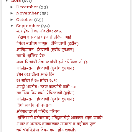
2018
(471)
▼
December
(33)
►
November
(35)
►
October
(29)
►
September
(42)
▼
२८ सप्टेंबर ते ०४ ऑक्टोबर २०१८
शिक्षण वास्तवात घडणारी प्रक्रिया आहे
पैगंबर सर्वोत्तम माणूस : प्रेषितवाणी (हदीस)
आलिइमरान : ईशवाणी (सुबोध कुरआन)
संघाचे ‘मुस्लिम प्रेम’
माता-पित्यांची सेवा स्वर्गाची हमी : प्रेषितवाणी (ह...
आलिइमरान : ईशवाणी (सुबोध कुरआन)
इंधन दरवाढीला अच्छे दिन
२१ सप्टेंबर ते २७ सप्टेंबर २०१८
आम्ही भारतीय : रंजक कल्पनेचे बळी -01
सर्वाधिक प्रिय कर्म : प्रेषितवाणी (हदीस)
आलिइमरान : ईशवाणी (सुबोध कुरआन)
विधी आयोगाची चपराक!
औरंगाबादमध्ये मस्जिद परिचय
‘मुस्लिमांनी वर्तमानासह इतिहासाचेही आकलन भक्कम करावे’
अशांत व अस्वस्थ वातावरणात मानवता व राष्ट्रीयता फुल...
धर्म व्यंगचित्रांचा विषय कसा होऊ शकतो?