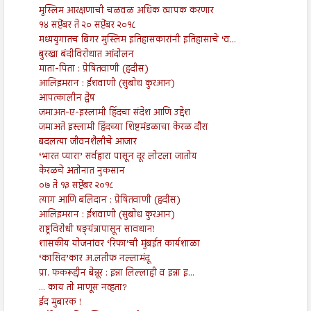
मुस्लिम आरक्षणाची चळवळ अधिक व्यापक करणार
१४ सप्टेंबर ते २० सप्टेंबर २०१८
मध्ययुगातच बिगर मुस्लिम इतिहासकारांनी इतिहासाचे ‘व...
बुरखा बंदीविरोधात आंदोलन
माता-पिता : प्रेषितवाणी (हदीस)
आलिइमरान : ईशवाणी (सुबोध कुरआन)
आपत्कालीन द्वेष
जमाअत-ए-इस्लामी हिंदचा संदेश आणि उद्देश
जमाअते इस्लामी हिंदच्या शिष्टमंडळाचा केरळ दौरा
बदलत्या जीवनशैलीचे आजार
‘भारत प्यारा’ सर्वहारा पासून दूर लोटला जातोय
केरळचे अतोनात नुकसान
०७ ते १३ सप्टेंबर २०१८
त्याग आणि बलिदान : प्रेषितवाणी (हदीस)
आलिइमरान : ईशवाणी (सुबोध कुरआन)
राष्ट्रविरोधी षङ्यंत्रापासून सावधान!
शासकीय योजनांवर ‘रिफा’ची मुंबईत कार्यशाळा
‘कासिद’कार अ.लतीफ नल्लामंदू
प्रा. फकरूद्दीन बेन्नूर : इन्ना लिल्लाही व इन्ना इ...
... काय तो माणूस नव्हता?
ईद मुबारक !