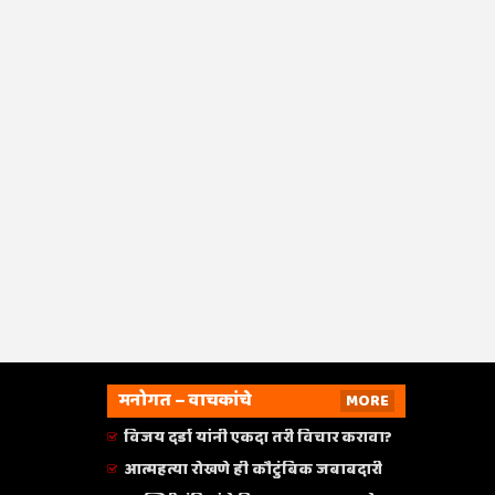
मनोगत – वाचकांचे
MORE
विजय दर्डा यांनी एकदा तरी विचार करावा?
आत्महत्या रोखणे ही कौटुंबिक जबाबदारी