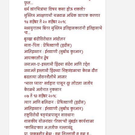
फुल...
धर्म व्यंगचित्रांचा विषय कसा होऊ शकतो?
मुस्लिम आरक्षणाची चळवळ अधिक व्यापक करणार
१४ सप्टेंबर ते २० सप्टेंबर २०१८
मध्ययुगातच बिगर मुस्लिम इतिहासकारांनी इतिहासाचे
‘व...
बुरखा बंदीविरोधात आंदोलन
माता-पिता : प्रेषितवाणी (हदीस)
आलिइमरान : ईशवाणी (सुबोध कुरआन)
आपत्कालीन द्वेष
जमाअत-ए-इस्लामी हिंदचा संदेश आणि उद्देश
जमाअते इस्लामी हिंदच्या शिष्टमंडळाचा केरळ दौरा
बदलत्या जीवनशैलीचे आजार
‘भारत प्यारा’ सर्वहारा पासून दूर लोटला जातोय
केरळचे अतोनात नुकसान
०७ ते १३ सप्टेंबर २०१८
त्याग आणि बलिदान : प्रेषितवाणी (हदीस)
आलिइमरान : ईशवाणी (सुबोध कुरआन)
राष्ट्रविरोधी षङ्यंत्रापासून सावधान!
शासकीय योजनांवर ‘रिफा’ची मुंबईत कार्यशाळा
‘कासिद’कार अ.लतीफ नल्लामंदू
प्रा. फकरूद्दीन बेन्नूर : इन्ना लिल्लाही व इन्ना इ...