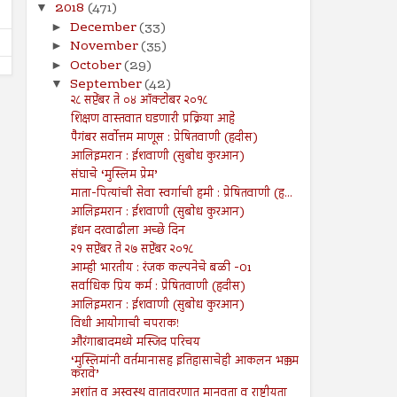
2018
(471)
▼
December
(33)
►
November
(35)
►
October
(29)
►
September
(42)
▼
२८ सप्टेंबर ते ०४ ऑक्टोबर २०१८
शिक्षण वास्तवात घडणारी प्रक्रिया आहे
पैगंबर सर्वोत्तम माणूस : प्रेषितवाणी (हदीस)
आलिइमरान : ईशवाणी (सुबोध कुरआन)
संघाचे ‘मुस्लिम प्रेम’
माता-पित्यांची सेवा स्वर्गाची हमी : प्रेषितवाणी (ह...
आलिइमरान : ईशवाणी (सुबोध कुरआन)
इंधन दरवाढीला अच्छे दिन
२१ सप्टेंबर ते २७ सप्टेंबर २०१८
आम्ही भारतीय : रंजक कल्पनेचे बळी -01
सर्वाधिक प्रिय कर्म : प्रेषितवाणी (हदीस)
आलिइमरान : ईशवाणी (सुबोध कुरआन)
विधी आयोगाची चपराक!
औरंगाबादमध्ये मस्जिद परिचय
‘मुस्लिमांनी वर्तमानासह इतिहासाचेही आकलन भक्कम
करावे’
अशांत व अस्वस्थ वातावरणात मानवता व राष्ट्रीयता