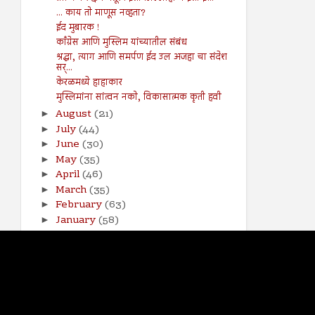
... काय तो माणूस नव्हता?
ईद मुबारक !
काँग्रेस आणि मुस्लिम यांच्यातील संबंध
श्रद्धा, त्याग आणि समर्पण ईद उल अजहा चा संदेश
सर्...
केरळमध्ये हाहाकार
मुस्लिमांना सांत्वन नको, विकासात्मक कृती हवी
August
(21)
►
July
(44)
►
June
(30)
►
May
(35)
►
April
(46)
►
March
(35)
►
February
(63)
►
January
(58)
►
2017
(141)
►