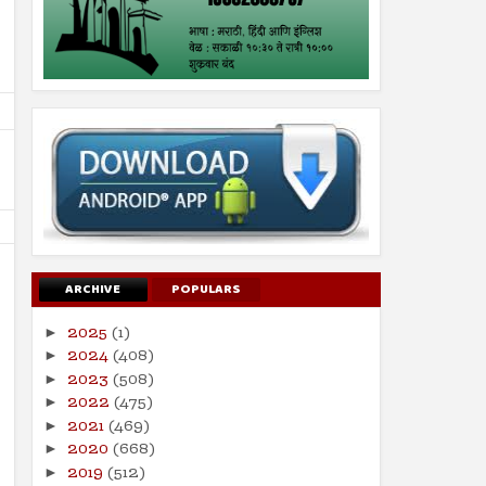
ARCHIVE
POPULARS
2025
(1)
►
2024
(408)
►
26
19
Jul
Jul
2023
(508)
►
2024
2024
2022
(475)
►
2021
(469)
सूरह बनीइस्राईल : : ईशवाणी (दिव्य
चोरी : : प्रेषितवाणी (हदीस)
►
कुरआन)
2020
(668)
►
Shodhan
7/19/2024
Shodhan
7/26/2024
2019
(512)
►