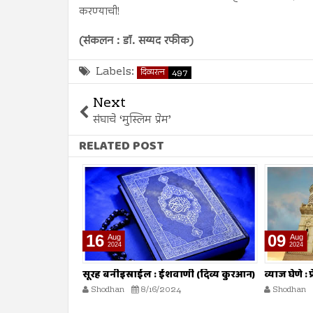
करण्याची!
(संकलन : डॉ. सय्यद रफीक)
Labels:
दिव्यरत्न
497
Next
संघाचे ‘मुस्लिम प्रेम’
RELATED POST
16
09
Aug
Aug
2024
2024
ोहत असतो :
सूरह बनीइस्राईल : ईशवाणी (दिव्य कुरआन)
व्याज घेणे :
Shodhan
8/16/2024
Shodhan