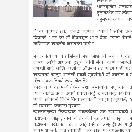
निरुपण-
अल्लाहनंतर मनाणसा
वृद्धावस्थेत जर को
सहजपणे स्वर्गात आपल
पैगंबर मुहम्मद (स.) एकदा म्हणाले, ‘‘माता-पित्यांना 
विचारले, ‘‘मग जर मी दिवसातून शंभर वेळा त्यांना प्रेमान
खजिन्यात कसलीच कमतरता नाही.’’
माता-पित्यांच्या थोरवीसंबंधी अशा आशयाचे अनेक उपदेश पैग
लाभणे आणि आपल्या हातून त्यांची सेवा घडणे यासारखे
यशस्वी आहे आणि मरणोत्तर जीवनात तर त्याच्यासाठी यशाची अर
करण्याची चालून आलेली एवढी सुवर्णसंधी जो दवडील व माता
नीच माणसाविषयी काय बोलावे?
उपरोक्त उपदेशामध्ये पैगंबर अशा अभाग्यांना जणू शाप दे
त्याचे वाटोळे झाले! आणि एकदा नव्हे दोनदा नव्हे तर तीन व
घ्यावी. लोकांनी चिंतेने विचारल्यावर पैगंबर (स.) म्हणाले, ‘
तो स्वर्गाला, जन्नतला मुकला.’’
चंगळवादाच्या विळख्यात अडकलेल्या सद्य समाजासाठी ह
वृद्धाश्रमात आहेत, माजी केंद्रीय मंत्री वृद्धाश्रमात आहेत
वृद्धाश्रमात खितपत पडलेले आहेत! संतती असूनही! आणि हो
सावरू शकतो. मात्र त्यासाठी गरज आहे या चंगळवादाच्या 