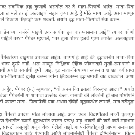
वर सर्वाधिक हक्क कुणाचे असतील तर ते माता-पित्यांचे आहेत. माता-पिता
णाला लाभले तर ही अल्लाहची महान कृपा आहे. हे मोठे भाग्य आहे. असा माणूस
े ठिकाण ‘रिझर्व्ह’ करू शकतो. अर्थात वृद्ध माता-पित्यांची सेवा करून.
एका प्रेमाच्या नजरेने पाहणे एक सार्थक हज करण्यासमान आहे.’’ त्यावर कोणी
े पाहिले तर?’’ पैगंबर म्हणाले, ‘‘तर तुला शंभर हजचे पुण्य लाभेल. अल्लाहच्या
ंबरांच्या वाङ्मयात उपलब्ध आहेत. तात्पर्य हे आहे की वृद्धावस्थेत माता-पिता
 भाग्य दुसरे नाही. असा माणूस निश्चितच ऐहिक जीवनातही सुखी-समाधानी व
्थात स्वर्गाची हमी आहे. वृद्ध माता-पित्यांच्या स्वरूपात शाश्वत वर्ग प्राप्त
-पित्याकडे दुर्लक्ष करून त्यांना झिडकारून वृद्धाश्रमाची वाट दाखवील अशा
त आहेत. पैगंबर (स.) म्हणतात, ‘‘तो अपमानित झाला! तिरस्कृत झाला!’’ अर्थात
ेळा पैगंबरांनी या शापाचा उल्लेख केला. यासाठी की लोकांनी ही बाब गांभीर्याने
‘तो ज्याला माता- पित्यांपैकी एक अथवा दोघेही वृद्धावस्थेत लाभले, मात्र तरीसुद्धा
ा पैगंबरी उपदेश मोठा मोलाचा आहे. आज एका विद्यापीठाचे माजी कुलगुरू
! आपण देशातील हजारो वृद्धाश्रमांत जाऊन प्रत्यक्ष पाहू शकतो की कसे कसे महाभाग
, प्रॉपर्टी असूनही! अजून वेळ गेलेली नाही. या परस्थितीतूनही आपण समाजाला
विळख्यातून बाहेर येण्याची! आणि जीवनासंबंधी पैगंबरी दृष्टिकोनातून चिंतन