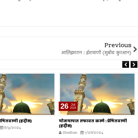
Previous
आलिइमरान : ईशवाणी (सुबोध कुरआन)
26
Jul
2024
 प्रेषितवाणी (हदीस)
मोजमापात तफावत करणे : प्रेषितवाणी
(हदीस)
8/9/2024
Shodhan
7/26/2024