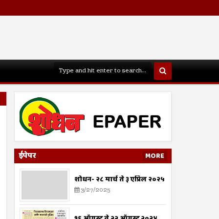
ईपेपर
MORE
शोधन- २८ मार्च ते ३ एप्रिल २०२५
3/27/2025
१६ ऑगस्ट ते २२ ऑगस्ट २०२४