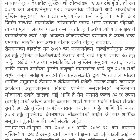
जनगणनेनुसार देशातील मुस्लिमांची लोकसंख्या १३.४३ टक्के होती, ती सन
२०११ च्या जनगणनेनुसार १४.२ टक्क्यांवर पोहोचली आहे. आजदेखील
मुस्लिम समुदायाचे उत्पन्न इतर समुदायांपेक्षा कमी आहे. बँका आणि इतर
वित्तीय संस्थांची मदतदेखील त्यांच्यापर्यंत फारच अल्प प्रमाणात पोहोचते.
त्यांच्या मुलांचे आयुष्य शाळेत कमी व्यतीत होते आणि त्यांच्यात साक्षरतेचे
प्रमाणदेखील कमी आहे. आपल्या लोकसंख्येच्या प्रमाणात ते फारच अल्प
प्रमाणात भारतीय सेना अथवा पोलीस दलांत पोहोचू शकतात.
रोजगारांच्या बाबतीत सन २०११ च्या जनगणनेच्या आकडेवारीनुसार फक्त
३३ टक्के मुस्लिम लोकसंख्येकडे रोजगार आहे, याचे राष्ट्रीय प्रमाण ४० टक्के
आहे. दरडोई उत्पन्नाच्या बाबतीतदेखील मुस्लिम समुदाय अ.जा., अ.ज.
आणि मागास जातींच्या तुलनेत अजूनही मागासलेला आहे. जून २०१३ मध्ये
राष्ट्रीय नमूना सर्वेक्षण संघटने (एन.एस.एस.ओ.) द्वारा ‘भारतातील मोठ्या
धार्मिक समूहांमध्ये रोजगार व बेरोजगारीची स्थिती’ नामक जाहीर करण्यात
आलेल्या अहवालानुसार विविध धार्मिक समुदायांमध्ये मुस्लिमांचा
जीवनस्तर सर्वांत खालचा आहे आणि ते रोज सरासरी फक्त ३२.६६ रुपयां
(दरडोई) मध्ये जीवन व्यतीत करतात. शहरी भागात सर्वांत मोठ्या संख्येत
सुमारे ४६ टक्के मुस्लिम स्वयंरोजगारावर अवलंबून आहेत आणि तेथे फक्त
३०.४ टक्के मुस्लिमच वेतनधारक नोकऱ्यांमध्ये आहेत जे इतर धार्मिक
समूहांच्या तुलनेत सर्वांत कमी संख्येत आहेत.
एन.एस.एस.ओ.नुसार सन २००४-०५ आणि २०११-१२ च्या दरम्यान
मुस्लिमांच्या दरडोई दरमहा खर्च करण्याची क्षमता ६० टक्के वाढली आहे तर