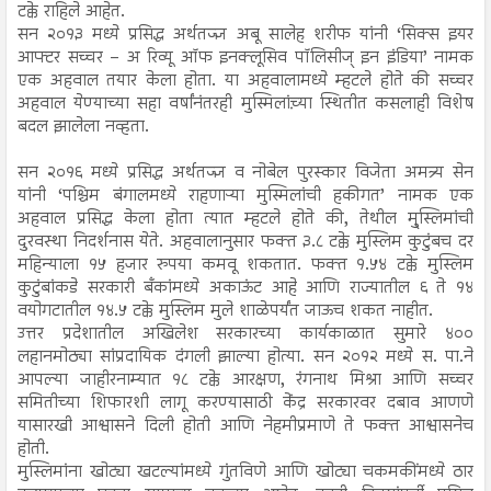
टक्के राहिले आहेत.
सन २०१३ मध्ये प्रसिद्ध अर्थतज्ज्ञ अबू सालेह शरीफ यांनी ‘सिक्स इयर
आफ्टर सच्चर – अ रिव्यू ऑफ इनक्लूसिव पॉलिसीज् इन इंडिया’ नामक
एक अहवाल तयार केला होता. या अहवालामध्ये म्हटले होते की सच्चर
अहवाल येण्याच्या सहा वर्षांनंतरही मुस्मिलांच़्या स्थितीत कसलाही विशेष
बदल झालेला नव्हता.
सन २०१६ मध्ये प्रसिद्ध अर्थतज्ज्ञ व नोबेल पुरस्कार विजेता अमत्र्य सेन
यांनी ‘पश्चिम बंगालमध्ये राहणाऱ्या मुस्मिलांची हकीगत’ नामक एक
अहवाल प्रसिद्ध केला होता त्यात म्हटले होते की, तेथील मु्स्लिमांची
दुरवस्था निदर्शनास येते. अहवालानुसार फक्त ३.८ टक्के मुस्लिम कुटुंबच दर
महिन्याला १५ हजार रुपया कमवू शकतात. फक्त १.५४ टक्के मुस्लिम
कुटुंबांकडे सरकारी बँकांमध्ये अकाऊंट आहे आणि राज्यातील ६ ते १४
वयोगटातील १४.५ टक्के मुस्लिम मुले शाळेपर्यंत जाऊच शकत नाहीत.
उत्तर प्रदेशातील अखिलेश सरकारच्या कार्यकाळात सुमारे ४००
लहानमोठ्या सांप्रदायिक दंगली झाल्या होत्या. सन २०१२ मध्ये स. पा.ने
आपल्या जाहीरनाम्यात १८ टक्के आरक्षण, रंगनाथ मिश्रा आणि सच्चर
समितीच्या शिफारशी लागू करण्यासाठी केंद्र सरकारवर दबाव आणणे
यासारखी आश्वासने दिली होती आणि नेहमीप्रमाणे ते फक्त आश्वासनेच
होती.
मुस्लिमांना खोट्या खटल्यांमध्ये गुंतविणे आणि खोट्या चकमकींमध्ये ठार