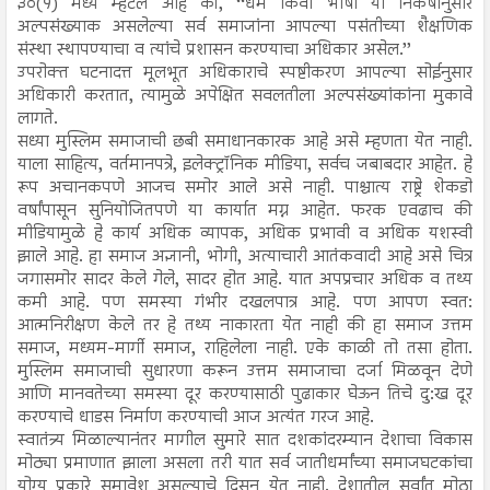
३०(१) मध्ये म्हटले आहे की, ‘‘धर्म किंवा भाषा या निकषानुसार
अल्पसंख्याक असलेल्या सर्व समाजांना आपल्या पसंतीच्या शैक्षणिक
संस्था स्थापण्याचा व त्यांचे प्रशासन करण्याचा अधिकार असेल.’’
उपरोक्त घटनादत्त मूलभूत अधिकाराचे स्पष्टीकरण आपल्या सोईनुसार
अधिकारी करतात, त्यामुळे अपेक्षित सवलतीला अल्पसंख्यांकांना मुकावे
लागते.
सध्या मुस्लिम समाजाची छबी समाधानकारक आहे असे म्हणता येत नाही.
याला साहित्य, वर्तमानपत्रे, इलेक्ट्रॉनिक मीडिया, सर्वच जबाबदार आहेत. हे
रूप अचानकपणे आजच समोर आले असे नाही. पाश्चात्य राष्ट्रे शेकडो
वर्षांपासून सुनियोजितपणे या कार्यात मग्न आहेत. फरक एवढाच की
मीडियामुळे हे कार्य अधिक व्यापक, अधिक प्रभावी व अधिक यशस्वी
झाले आहे. हा समाज अज्ञानी, भोगी, अत्याचारी आतंकवादी आहे असे चित्र
जगासमोर सादर केले गेले, सादर होत आहे. यात अपप्रचार अधिक व तथ्य
कमी आहे. पण समस्या गंभीर दखलपात्र आहे. पण आपण स्वत:
आत्मनिरीक्षण केले तर हे तथ्य नाकारता येत नाही की हा समाज उत्तम
समाज, मध्यम-मार्गी समाज, राहिलेला नाही. एके काळी तो तसा होता.
मुस्लिम समाजाची सुधारणा करून उत्तम समाजाचा दर्जा मिळवून देणे
आणि मानवतेच्या समस्या दूर करण्यासाठी पुढाकार घेऊन तिचे दु:ख दूर
करण्याचे धाडस निर्माण करण्याची आज अत्यंत गरज आहे.
स्वातंत्र्य मिळाल्यानंतर मागील सुमारे सात दशकांदरम्यान देशाचा विकास
मोठ्या प्रमाणात झाला असला तरी यात सर्व जातीधर्मांच्या समाजघटकांचा
योग्य प्रकारे समावेश असल्याचे दिसून येत नाही. देशातील सर्वांत मोठा