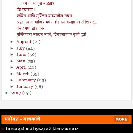
... काय तो माणूस नव्हता?
ईद मुबारक !
काँग्रेस आणि मुस्लिम यांच्यातील संबंध
श्रद्धा, त्याग आणि समर्पण ईद उल अजहा चा संदेश सर्...
केरळमध्ये हाहाकार
मुस्लिमांना सांत्वन नको, विकासात्मक कृती हवी
August
(21)
►
July
(44)
►
June
(30)
►
May
(35)
►
April
(46)
►
March
(35)
►
February
(63)
►
January
(58)
►
2017
(141)
►
मनोगत – वाचकांचे
MORE
विजय दर्डा यांनी एकदा तरी विचार करावा?