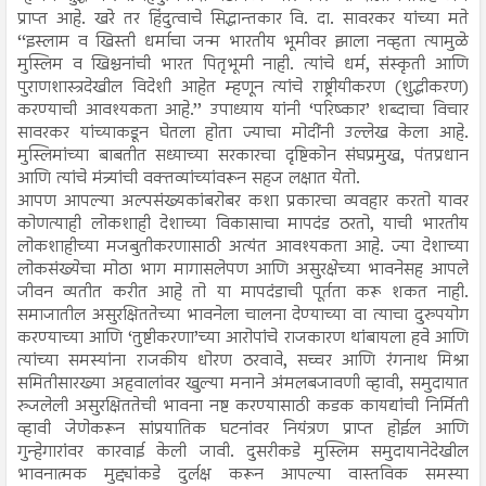
प्राप्त आहे. खरे तर हिंदुत्वाचे सिद्धान्तकार वि. दा. सावरकर यांच्या मते
‘‘इस्लाम व खिस्ती धर्माचा जन्म भारतीय भूमीवर झाला नव्हता त्यामुळे
मुस्लिम व खिश्चनांची भारत पितृभूमी नाही. त्यांचे धर्म, संस्कृती आणि
पुराणशास्त्रदेखील विदेशी आहेत म्हणून त्यांचे राष्ट्रीयीकरण (शुद्धीकरण)
करण्याची आवश्यकता आहे.’’ उपाध्याय यांनी ‘परिष्कार’ शब्दाचा विचार
सावरकर यांच्याकडून घेतला होता ज्याचा मोदींनी उल्लेख केला आहे.
मुस्लिमांच्या बाबतीत सध्याच्या सरकारचा दृष्टिकोन संघप्रमुख, पंतप्रधान
आणि त्यांचे मंत्र्यांची वक्तव्यांच्यांवरून सहज लक्षात येतो.
आपण आपल्या अल्पसंख्यकांबरोबर कशा प्रकारचा व्यवहार करतो यावर
कोणत्याही लोकशाही देशाच्या विकासाचा मापदंड ठरतो, याची भारतीय
लोकशाहीच्या मजबुतीकरणासाठी अत्यंत आवश्यकता आहे. ज्या देशाच्या
लोकसंख्येचा मोठा भाग मागासलेपण आणि असुरक्षेच्या भावनेसह आपले
जीवन व्यतीत करीत आहे तो या मापदंडाची पूर्तता करू शकत नाही.
समाजातील असुरक्षिततेच्या भावनेला चालना देण्याच्या वा त्याचा दुरुपयोग
करण्याच्या आणि ‘तुष्टीकरणा’च्या आरोपांचे राजकारण थांबायला हवे आणि
त्यांच्या समस्यांना राजकीय धोरण ठरवावे, सच्चर आणि रंगनाथ मिश्रा
समितीसारख्या अहवालांवर खुल्या मनाने अंमलबजावणी व्हावी, समुदायात
रुजलेली असुरक्षिततेची भावना नष्ट करण्यासाठी कडक कायद्यांची निर्मिती
व्हावी जेणेकरून सांप्रयातिक घटनांवर नियंत्रण प्राप्त होईल आणि
गुन्हेगारांवर कारवाई केली जावी. दुसरीकडे मुस्लिम समुदायानेदेखील
भावनात्मक मुद्द्यांकडे दुर्लक्ष करून आपल्या वास्तविक समस्या