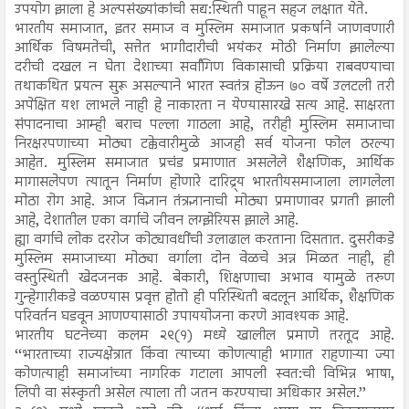
उपयोग झाला हे अल्पसंख्यांकांची सद्य:स्थिती पाहून सहज लक्षात येते.
भारतीय समाजात, इतर समाज व मुस्लिम समाजात प्रकर्षाने जाणवणारी
आर्थिक विषमतेची, सत्तेत भागीदारीची भयंकर मोठी निर्माण झालेल्या
दरीची दखल न घेता देशाच्या सर्वांगिण विकासाची प्रक्रिया राबवण्याचा
तथाकथित प्रयत्न सुरू असल्याने भारत स्वतंत्र होऊन ७० वर्षे उलटली तरी
अपेक्षित यश लाभले नाही हे नाकारता न येण्यासारखे सत्य आहे. साक्षरता
संपादनाचा आम्ही बराच पल्ला गाठला आहे, तरीही मुस्लिम समाजाचा
निरक्षरपणाच्या मोठ्या टक्केवारीमुळे आजही सर्व योजना फोल ठरल्या
आहेत. मुस्लिम समाजात प्रचंड प्रमाणात असलेले शैक्षणिक, आर्थिक
मागासलेपण त्यातून निर्माण होणारे दारिद्र्य भारतीयसमाजाला लागलेला
मोठा रोग आहे. आज विज्ञान तंत्रज्ञानाची मोठ्या प्रमाणावर प्रगती झाली
आहे, देशातील एका वर्गाचे जीवन लग्झेरियस झाले आहे.
ह्या वर्गाचे लोक दररोज कोट्यावधींची उलाढाल करताना दिसतात. दुसरीकडे
मुस्लिम समाजाच्या मोठ्या वर्गाला दोन वेळचे अन्न मिळत नाही, ही
वस्तुस्थिती खेदजनक आहे. बेकारी, शिक्षणाचा अभाव यामुळे तरुण
गुन्हेगारीकडे वळण्यास प्रवृत्त होतो ही परिस्थिती बदलून आर्थिक, शैक्षणिक
परिवर्तन घडवून आणण्यासाठी उपाययोजना करणे आवश्यक आहे.
भारतीय घटनेच्या कलम २९(१) मध्ये खालील प्रमाणे तरतूद आहे.
‘‘भारताच्या राज्यक्षेत्रात किंवा त्याच्या कोणत्याही भागात राहणाऱ्या ज्या
कोणत्याही समाजांच्या नागरिक गटाला आपली स्वत:ची विभिन्न भाषा,
लिपी वा संस्कृती असेल त्याला ती जतन करण्याचा अधिकार असेल.’’