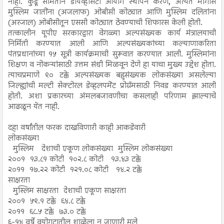
नाही. कुंडू समितीने डायव्हर्सिटी आयोग स्थापन करणे, अत्यंत मागास
मुस्लिम जातींना (अजलाफ) ओबीसी कोट्यात आणि मुस्लिम दलितांना
(अरजाल) ओबीसीतून एससी कोट्यात ठेवण्याची शिफारस केली होती.
तत्कालीन यूपीए सरकारद्वारा वेगळ्या अल्पसंख्यक कार्य मंत्रालयाची
निर्मिती करण्यात आली आणि अल्पसंख्यकांच्या कल्याणाकरिता
पंतप्रधानांच्या १५ सूत्री कार्यक्रमाची सुरूवात करण्यात आली. मुस्लिमांना
शिक्षण व नोकऱ्यांसाठी उत्तम संधी मिळवून देणे हा याचा मुख्य उद्देश होता.
त्याचप्रमाणे ९० टक्के अल्पसंख्यक बहुसंख्यक लोकसंख्या असलेल्या
जिल्ह्यांची मल्टी सेक्टोरल डेव्हलपमेंट प्रोग्रॅमसाठी निवड करण्यात आली
होती. अशा प्रकारच्या अंमलबजावणीचा कसलाही परिणाम झाल्याचे
आढळून येत नाही.
दहा वर्षांतील फरक दाखविणारी काही आकडेवारी
लोकसंख्या
मुस्लिम
देशाची एकूण लोकसंख्या
मुस्लिम लोकसंख्या
२००१
१३.८१ कोटी
१०२.८ कोटी
१३.४३ टक्के
२०११
१७.२२ कोटी
१२१.०८ कोटी
१४.२ टक्के
साक्षरता
मुस्लिम साक्षरता
देशाची एकूण साक्षरता
२००१
५९.१ टक्के
६४.८ टक्के
२०११
६८.५ टक्के
७३.० टक्के
६-१४ वर्षे वयोगटातील शाळेला न जाणारी मुले