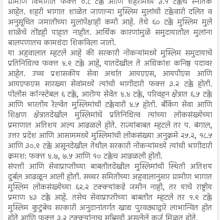
ग्रामीण विभागांत फक्त ०.८ टक्के आणि शहरांमध्ये ३.१ टक्केच स्नातक
आहेत. शहरी भागात शाळेत जाणाऱ्या मुस्लिम मुलांची टक्केवारी दलित व
अनुसूचित जमातीच्या मुलांपेक्षाही कमी आहे. तेथे ६० टक्के मुस्लिम मुले
शाळेचे तोंडही पाहात नाहीत. आर्थिक कारणांमुळे समुदायातील मुलांना
बालपणातच कामधंदा शिकविला जातो.
या अहवालात म्हटले आहे की सरकारी नोकऱ्यांमध्ये मुस्लिम समुदायाचे
प्रतिनिधित्व फक्त ४.९ टक्के आहे, यातदेखील ते अधिकांश कनिष्ठ पदावर
आहेत. उच्च प्रशासकीय सेवा अर्थात आयएएस, आयपीएस आणि
आयएफएस सारख्या सेवांमध्ये त्यांची भागीदारी फक्त ३.२ टक्के होती.
पोलीस कॉन्स्टेबल ६ टक्के, आरोग्य सेवेत ४.४ टक्के, परिवहन क्षेत्रात ६.५ टक्के
आणि भारतीय रेल्वेत मुस्लिमांची टक्केवारी ४.५ होती. बँकिंग सेवा आणि
शिक्षण क्षेत्रातदेखील मुस्लिमांचे प्रतिनिधित्व त्यांच्या लोकसंख्येच्या
प्रमाणात अतिशय अल्प आढळले होते. राज्यांबाबत म्हटले तर प. बंगाल,
उत्तर प्रदेश आणि आसाममध्ये मुस्लिमांची लोकसंख्या अनुक्रमे २५.२, १८.५
आणि ३०.९ टक्के असूनदेखील तेथील सरकारी नोकऱ्यांमध्ये त्यांची भागीदारी
क्रमश: फक्त ४.७, ७.५ आणि १० टक्केच आढळली होती.
संपत्ती आणि सेवाप्राप्तीच्या बाबतीतदेखील मुस्लिमांची स्थिती अतिशय
दुर्बल आढळून आली होती. सच्चर समितीच्या अहवालानुसार ग्रामीण भागात
मुस्लिम लोकसंख्येच्या ६२.२ टक्क्यांकडे जमीन नाही, तर याचे राष्ट्रीय
प्रमाण ४३ टक्के आहे. तसेच सेवाप्राप्तीच्या बाबतीत म्हटले तर १.९ टक्के
मुस्लिम कुटुंबेच सरकारी अनुदानांतर्गत खाद्य पुरवठ्याद्वारे लाभान्वित होत
होते आणि फक्त ३.२ टक्क्यांनाच सब्सिडी असलेले कर्ज मिळत होते.