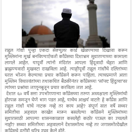
राहुल गांधी पुन्हा एकदा सेक्युलर कार्ड खेळण्याचा दिखावा करून
मुस्लिमांना मूर्ख बनविण्याऐवजी काँग्रेसचा दिशाभ्रम सुधारण्याच्या कामाला
लागले आहेत. यापूर्वी त्यांनी मंदिरांत आपला हिंदूवादी चेहरा आणि
ब्राह्मण्यवादी मुखवटा दाखविला आहे. त्याहीपूर्वी राहुल गांधींचे दलितांच्या
घरात भोजन केल्याचा प्रचार काँग्रेसने करून पाहिला. त्याचप्रमाणे आता
मुस्लिम विचारवंतांच्या तथाकथित बैठकीनंतर काँग्रेसच्या ‘सॉफ्ट हिंदुत्वा’वर
त्यांच्या प्रश्नांचा जाणूनबुजून प्रचार करविला जात आहे.
देशात ६० वर्षे सत्ता उपभोगणाऱ्या काँग्रेसच्या तरुण अध्यक्षाला मुस्लिमांची
होरपळ समजून घेणे भाग पडत आहे, याचेच आश्चर्य वाटते! हे काँग्रेस आणि
राहुल गांधी यांचे नाटक नव्हे तर काय आहे? संपूर्ण सात वर्षे सच्चर
समितीचा अहवाल काखेत मारून बसलेल्या काँग्रेसने मुस्लिमांच्या
सुधारासाठी आपल्या शासनकाळात कसलेही कठोर पाऊल का उचलले
नाही? सच्चर समितीच्या अहवालाने देशासमोरच नव्हे तर जगासमोरदेखील
काँग्रेसचे दुतोंडी चरित्र उघड केले होते.