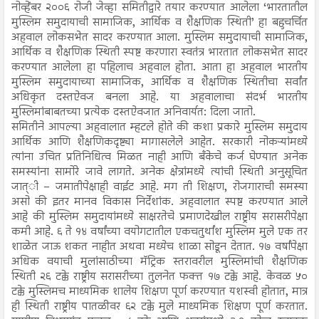
नोव्हेंबर २००६ रोजी जेव्हा समितीद्वारे तयार करण्यात आलेला ‘भारतातील
मुस्लिम समुदायाची सामाजिक, आर्थिक व शैक्षणिक स्थिती’ हा बहुचर्चित
अहवाल लोकसभेत सादर करण्यात आला. मुस्लिम समुदायाची सामाजिक,
आर्थिक व शैक्षणिक स्थिती स्पष्ट करणारा स्वतंत्र भारतात लोकसभेत सादर
करण्यात आलेला हा पहिलाच अहवाल होता. आता हा अहवाल भारतीय
मुस्लिम समुदायाच्या सामाजिक, आर्थिक व शैक्षणिक स्थितीचा सर्वांत
अधिकृत दस्तऐवज बनला आहे. या अहवालाचा संदर्भ भारतीय
मुस्लिमांबाबतच्या प्रत्येक दस्तऐवजात अनिवार्यत: दिला जातो.
समितीने आपल्या अहवालात म्हटले होते की कशा प्रकारे मुस्लिम समुदाय
आर्थिक आणि शैक्षणिकदृष्ट्या मागासलेले आहेत. सरकारी नोकऱ्यांमध्ये
त्यांना उचित प्रतिनिधित्व मिळत नाही आणि बँकेचे कर्ज घेण्यात अनेक
समस्यांना सामोरे जावे लागते. अनेक क्षेत्रांमध्ये त्यांची स्थिती अनुसूचित
जात्ी – जमातीपेक्षाही वाईट आहे. मग ती शिक्षण, रोजगाराची समस्या
असो की इतर मानव विकास निर्देशांक. अहवालात स्पष्ट करण्यात आले
आहे की मुस्लिम समुदायांमध्ये साक्षरतेचे प्रमाणदेखील राष्ट्रीय सरासरीपेक्षा
कमी आहे. ६ ते १४ वर्षांच्या वयोगटातील एकचतुर्थांश मुस्लिम मुले एक तर
शाळेत जाऊ शकत नाहीत अथवा मध्येच शाळा सोडून देतात. १७ वर्षांपेक्षा
अधिक वयाची मुलांसाठीच्या मॅट्रिक स्तरावरील मुस्लिमांची शैक्षणिक
स्थिती २६ टक्के राष्ट्रीय सरासरीच्या तुलनेत फक्त १७ टक्के आहे. केवळ ५०
टक्के मुस्लिमच माध्यमिक शालेय शिक्षण पूर्ण करण्यात यशस्वी होतात, मात्र
ही स्थिती राष्ट्रीय पातळीवर ६२ टक्के मुले माध्यमिक शिक्षण पूर्ण करतात.