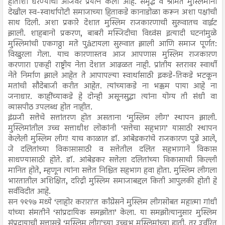
हाताशी धरण्याचा आजवर प्रयत्न केला आहे. समृद्ध व श्रीमंत मुस्लिमांनी
देखील स्व-स्वार्थापोटी समाजाच्या हिताकडे कानाडोळा करून अशा पक्षांची
साथ दिली. अशा प्रकारे देशात मुस्लिम राजकारणाची सुरुवातच वाईट
झाली. शाहबानो प्रकरण, बाबरी मस्जिदीचा विध्वंस इत्यादी घटनांमुळे
मुस्लिमांची एकगठ्ठा मते पुâटायला सुरुवात झाली आणि समाज पूर्णत:
विखुरला गेला. याच कारणास्तव आज आपणास मुस्लिम राजकारण
करणारा एकही राष्ट्रीय नेता देशात आढळत नाही. प्रांतीय स्तरावर स्वार्थी
नेते निर्माण झाले आहेत ते आपापल्या स्वार्थासाठी इकडे-तिकडे भटकून
मतांची सौदेबाजी करीत आहेत. त्यांच्याकडे ना भक्कम पाया आहे ना
जनाधार. काहींच्याकडे हे दोन्ही असूनसुद्धा त्यांना योग्य ती संधी वा
व्यासपीठ उपलब्ध होत नाहीत.
इंग्रजी सत्तेचे सत्तांतरण होत असताना ‘मुस्लिम लीग’ स्थापन झाली.
मुस्लिमांतील उच्च सत्ताधीश लोकांनी ‘सत्तेचा सहभाग’ यासाठी स्थापन
केलेली मुस्लिम लीग! याच काळात डॉ. आंबेडकरांचे राजकारण पुढे आले,
जे दलितांच्या विकासासाठी व सत्तेतील दलित सहभागाने विकास
साधण्यासाठी होते. डॉ. आंबेडकर सत्तेला दलितांच्या विकासाची किल्ली
मानित होते, म्हणून त्यांना सत्तेत निश्चित सहभाग हवा होता. मुस्लिम लीगला
भारतातील अशिक्षित, दरिद्री मुस्लिम समाजाबद्दल किती आपुलकी होती हे
सर्वविदीत आहे.
सन १९१७ मध्ये ‘लाहोर करारा’त काँग्रेसने मुस्लिम लीगसोबत महात्मा गांधी
यांच्या संमतीने ‘सांप्रदायिक समझोता’ केला. या समझोत्यानुसार मुस्लिम
संप्रदायाची सत्तासूत्रे ‘मुस्लिम लीग’च्या उच्चभ्रू मुस्लिमांच्या हाती, तर उर्वरित