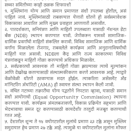
सच्चर समितीच्या काही ठळक शिफारशी
१. मुस्लिमांना योग्य आणि समान प्रमाणात संधी उपलब्ध होतील, असं
पाहिलं जावं. मुस्लिमांसाठी राबवण्यात येणारी धोरणे ही सर्वसमावेशक
विकासावर आधारित आणि मुख्य प्रवाहात आणणारी असावीत.
२. पारदर्शकता, सनियंत्रण आणि माहिती उपलब्धता यासाठी नॅशनल डेटा
बँक (NDB) स्थापन करण्यात यावी. जेणेकरून यामध्ये सामाजिक-
धार्मिक प्रवर्गांची माहिती संकलित करावी. विविध सामाजिक आणि धार्मिक
वर्गांना मिळालेला रोजगार, राबवलेले कार्यक्रम आणि अनुदानाविषयीची
माहिती यात असावी. NDBला केंद्र आणि राज्य सरकारच्या विविध
यंत्रणांकडून माहिती गोळा करण्याचे अधिकार मिळावेत.
३. सर्वप्रकारची आवश्यक ती माहिती गोळा झाल्यावर त्याचे मूल्यांकन
आणि देखरेख करण्यासाठी संस्थात्मकीकरण करणे आवश्यक आहे. त्याद्वारे
वेळोवेळी धोरणे ठरवण्यास मदत होईल. त्याकरिता असेसमेंट अँड
मॉनिटरिंग अ‍ॅथॉरिटी (AMA) ही स्वायत्त संस्था स्थापन केली जावी.
४. वंचित गटाच्या तक्रारींचा योग्य पद्धतीने निपटारा व्हावा, यासाठी समान
संधी आयोगाची (Equal Opportunity Commission) स्थापना
करण्यात यावी. कार्यक्रम अंमलबजावणी, विकास प्रक्रियेत सहभाग आणि
भेदभावाचा समज दूर करण्यासाठी कायदेशीर तरतुदी मजबूत करण्याची
गरज आहे.
५. देशातील शून्य ते १४ वयोगटातील मुलांचे प्रमाण २३ टक्के असून मुस्लिम
समुदायात हेच प्रमाण २७ टक्के आहे. त्यामुळे या वयोगटातील मुलांना मोफत