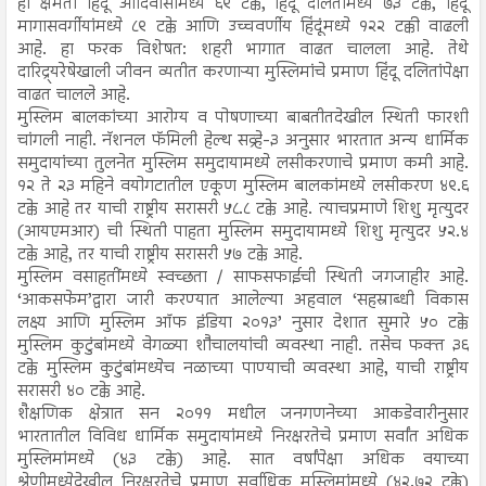
ही क्षमता हिंदू आदिवासींमध्ये ६९ टक्के, हिंदू दलितांमध्ये ७३ टक्के, हिंदू
मागासवर्गीयांमध्ये ८९ टक्के आणि उच्चवर्णीय हिंदूंमध्ये १२२ टक्की वाढली
आहे. हा फरक विशेषत: शहरी भागात वाढत चालला आहे. तेथे
दारिद्र्यरेषेखाली जीवन व्यतीत करणाऱ्या मुस्लिमांचे प्रमाण हिंदू दलितांपेक्षा
वाढत चालले आहे.
मुस्लिम बालकांच्या आरोग्य व पोषणाच्या बाबतीतदेखील स्थिती फारशी
चांगली नाही. नॅशनल फॅमिली हेल्थ सव्र्हे-३ अनुसार भारतात अन्य धार्मिक
समुदायांच्या तुलनेत मुस्लिम समुदायामध्ये लसीकरणाचे प्रमाण कमी आहे.
१२ ते २३ महिने वयोगटातील एकूण मुस्लिम बालकांमध्ये लसीकरण ४९.६
टक्के आहे तर याची राष्ट्रीय सरासरी ५८.८ टक्के आहे. त्याचप्रमाणे शिशु मृत्युदर
(आयएमआर) ची स्थिती पाहता मुस्लिम समुदायामध्ये शिशु मृत्युदर ५२.४
टक्के आहे, तर याची राष्ट्रीय सरासरी ५७ टक्के आहे.
मुस्लिम वसाहतींमध्ये स्वच्छता / साफसफाईची स्थिती जगजाहीर आहे.
‘आकसफेम’द्वारा जारी करण्यात आलेल्या अहवाल ‘सहस्राब्धी विकास
लक्ष्य आणि मुस्लिम ऑफ इंडिया २०१३’ नुसार देशात सुमारे ५० टक्के
मुस्लिम कुटुंबांमध्ये वेगळ्या शौचालयांची व्यवस्था नाही. तसेच फक्त ३६
टक्के मुस्लिम कुटुंबांमध्येच नळाच्या पाण्याची व्यवस्था आहे, याची राष्ट्रीय
सरासरी ४० टक्के आहे.
शैक्षणिक क्षेत्रात सन २०११ मधील जनगणनेच्या आकडेवारीनुसार
भारतातील विविध धार्मिक समुदायांमध्ये निरक्षरतेचे प्रमाण सर्वांत अधिक
मुस्लिमांमध्ये (४३ टक्के) आहे. सात वर्षांपेक्षा अधिक वयाच्या
श्रेणीमध्येदेखील निरक्षरतेचे प्रमाण सर्वाधिक मुस्लिमांमध्ये (४२.७२ टक्के)