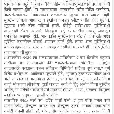
भारताची सत्तासूत्रे हिंदूंच्या वतीने ‘काँग्रेस’च्या उच्चभ्रू सत्ताधारी वर्गाच्या हाती
दिली जाणार होती. या सत्तावाटपात भारतातील गरीब-पीडित जनतेच्या,
अल्पसंख्यकांच्या विकासाच्या तळमळीचा कुठेच भास लागत नाही.
मुस्लिम लीगला आगा खान (खोजा जमात) ‘लीड’ करीत होते. पुढे बॅ.
मुहम्मद अली जीना सर्वेसर्वा झाले. दोघेही सर्वसाधारण मुस्लिमांशी
कोणताही संबंध नसणारे, किंबहुना हिंदू समाजातील उच्चभ्रू जातीतून
धर्मांतरित असणारे होते. भारतातील मुस्लिमांच्या दीड ते दोन टक्के अशा
मुस्लिम जमातीतून दोघांचे आगमन झाले होते. त्यांचा अन्य मुस्लिमांशी
बेटी-व्यवहार तर सोडाच, रोटी-व्यवहार देखील नसायचा! ही आहे ‘मुस्लिम
राजकारणा’ची सुरुवात!
८ ऑक्टोबर १९३१ ला अल्पसंख्याक समितीच्या ९ व्या बैठकीत महात्मा
गांधींच्या या वक्तव्याला की ‘‘अल्पसंख्याक समितीला अनिश्चित
काळासाठी बरखास्त करून संविधान निर्मितीची प्रक्रिया पूर्ण करा.’’ पूर्ण
विरोध दर्शवून डॉ. आंबेडकर म्हणाले होते, ‘‘(सत्ता) हस्तांतरणासोबत अशा
अटी व प्रावधान असावयास हवे की, सत्ता एखाद्या गुट, अल्पतंत्र किंवा
काही मोजक्या लोकांच्या हाती जायला नको! ते हिंदू असोत किंवा मुस्लिम
असोत, या सत्तेची भागीदारी सर्व समुदायां (अ.जा., अ.ज., भटक्या-विमुक्त
जाती) मध्ये अनुपातात झाली पाहिजे.’’
वास्तविक १९८० मध्ये स्व. इंदिरा गांधी यांनी ‘द हाय पॉवर पॅनल फॉर
मायनॉरिटीज, शेड्यूल्ड कास्ट अँड शेड्यूल्ड ट्राइब’ नावाची उच्चस्तरीय
कमेटी नेमली होती. डॉ. गोपालसिंग हे तिचे अध्यक्ष होते. त्याचा किती