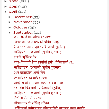
2020
(668)
►
2019
(512)
►
2018
(471)
▼
December
(33)
►
November
(35)
►
October
(29)
►
September
(42)
▼
२८ सप्टेंबर ते ०४ ऑक्टोबर २०१८
शिक्षण वास्तवात घडणारी प्रक्रिया आहे
पैगंबर सर्वोत्तम माणूस : प्रेषितवाणी (हदीस)
आलिइमरान : ईशवाणी (सुबोध कुरआन)
संघाचे ‘मुस्लिम प्रेम’
माता-पित्यांची सेवा स्वर्गाची हमी : प्रेषितवाणी (ह...
आलिइमरान : ईशवाणी (सुबोध कुरआन)
इंधन दरवाढीला अच्छे दिन
२१ सप्टेंबर ते २७ सप्टेंबर २०१८
आम्ही भारतीय : रंजक कल्पनेचे बळी -01
सर्वाधिक प्रिय कर्म : प्रेषितवाणी (हदीस)
आलिइमरान : ईशवाणी (सुबोध कुरआन)
विधी आयोगाची चपराक!
औरंगाबादमध्ये मस्जिद परिचय
‘मुस्लिमांनी वर्तमानासह इतिहासाचेही आकलन भक्कम करावे’