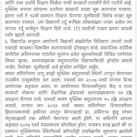
आणि उच्च दर्जाचे शिक्षण मिळेल याची काळजी तातडीने घेणे गरजेचे आहे.
मुस्लिम भागात चांगल्या दर्जाच्या सरकारी शाळा सुरू करण्यात याव्यात.
इयत्ता ९वी ते १२वी दरम्यान शिक्षण घेणाऱ्या मुलींसाठी विशेष शाळा सुरू
करण्यात याव्यात. ज्या ठिकाणी उर्दू भाषिक लोकसंख्या जास्त असेल त्या
भागात उर्दू भाषेतून शिक्षण दिले जावे. ITI साठीची पात्रता इयत्ता आठवी
पर्यंत खाली आणावी.
६. विद्यापीठ अनुदान आयोगाने विद्यार्थी संख्येतील विविधता जपली जावी
यासाठी व्यवस्था विकसित करण्यासाठी प्रोत्साहन द्यावे. सामाजिक-धार्मिक
वर्गांतील अतिमागास गटांतील मुलांना प्रवेश सुलभतेसाठी विविध पर्यायांचा
विचार व्हावा. अल्पसंख्याक समुदायातील विद्यार्थ्यांसाठी हॉस्टेल बांधले
जावेत. विशेषतः मुलींसाठी असे हॉस्टेल अपेक्षित आहेत.
सच्चर समितीनंतर जणू काही मुस्लिम समुदायाची स्थिती जाणून घेण्याच्या
राजकीय उत्सुकतेला ऊत आला. यामध्ये सन २००७ मध्ये रंगनाथ मिश्रा
आयोगाचा अहवाल आला. या आयोगाच्या शिफारसींनुसार केंद्र व राज्य
सरकारी नोकऱ्या आणि शैक्षणिक क्षेत्रामध्ये अल्पसंख्यकांना १५ टक्के
आरक्षण देण्यात यावे. यामध्ये फक्त मुस्लिम समुदायाला १० टक्के आरक्षण
असावे. यानंतर सन २०१३ मध्ये सच्चर समितीच्या शिफारसींच्या
क्रियान्वयनाची हकीगत जाणून घेण्यासाठी प्रा. अमिताभ कुंडू यांच्या
नेतृत्वाखाली एक समिती नेमण्यात आली होती. या समितीने आपला
अहवाल २०१४ मध्ये मंत्रालयाला सोपविला होता. यावरून स्पष्ट झाले की या
दरम्यान मुस्लिमांच्या स्थितीमध्ये कोणतीही उल्लेखनीय सुधारणा झालेली