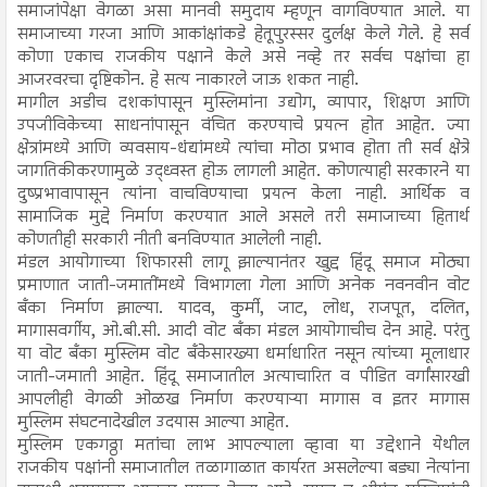
समाजांपेक्षा वेगळा असा मानवी समुदाय म्हणून वागविण्यात आले. या
समाजाच्या गरजा आणि आकांक्षांकडे हेतूपुरस्सर दुर्लक्ष केले गेले. हे सर्व
कोणा एकाच राजकीय पक्षाने केले असे नव्हे तर सर्वच पक्षांचा हा
आजरवरचा दृष्टिकोन. हे सत्य नाकारले जाऊ शकत नाही.
मागील अडीच दशकांपासून मुस्लिमांना उद्योग, व्यापार, शिक्षण आणि
उपजीविकेच्या साधनांपासून वंचित करण्याचे प्रयत्न होत आहेत. ज्या
क्षेत्रांमध्ये आणि व्यवसाय-धंद्यांमध्ये त्यांचा मोठा प्रभाव होता ती सर्व क्षेत्रे
जागतिकीकरणामुळे उद्ध्वस्त होऊ लागली आहेत. कोणत्याही सरकारने या
दुष्प्रभावापासून त्यांना वाचविण्याचा प्रयत्न केला नाही. आर्थिक व
सामाजिक मुद्दे निर्माण करण्यात आले असले तरी समाजाच्या हितार्थ
कोणतीही सरकारी नीती बनविण्यात आलेली नाही.
मंडल आयोगाच्या शिफारसी लागू झाल्यानंतर खुद्द हिंदू समाज मोठ्या
प्रमाणात जाती-जमातींमध्ये विभागला गेला आणि अनेक नवनवीन वोट
बँका निर्माण झाल्या. यादव, कुर्मी, जाट, लोध, राजपूत, दलित,
मागासवर्गीय, ओ.बी.सी. आदी वोट बँका मंडल आयोगाचीच देन आहे. परंतु
या वोट बँका मुस्लिम वोट बँकेसारख्या धर्माधारित नसून त्यांच्या मूलाधार
जाती-जमाती आहेत. हिंदू समाजातील अत्याचारित व पीडित वर्गांसारखी
आपलीही वेगळी ओळख निर्माण करण्याऱ्या मागास व इतर मागास
मुस्लिम संघटनादेखील उदयास आल्या आहेत.
मुस्लिम एकगठ्ठा मतांचा लाभ आपल्याला व्हावा या उद्देशाने येथील
राजकीय पक्षांनी समाजातील तळागाळात कार्यरत असलेल्या बड्या नेत्यांना