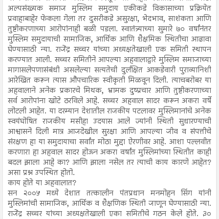
अल्पसंख्यक समाज मुस्लिम समुदाय एकीकडे विकासाच्या प्रक्रियेत
प्रवाहाबाहेर फेकला गेला तर दुसरीकडे असुरक्षा, भेदभाव, साशंकता आणि
तुष्टीकरणाच्या आरोपांनाही बळी पडला. स्वातंत्र्याच्या सुमारे ७० वर्षांनंतर
मुस्लिम समुदायाची सामाजिक, आर्थिक आणि शैक्षमिक स्थितीचा आढावा
घेण्यासाठी न्या. राजेंद्र सच्चर यांच्या अध्यक्षतेखाली एक समिती स्थापन
करण्यात आली. सच्चर समितीने आपल्या अहवालाद्वारे मुस्लिम समाजाच्या
मागासलेपणासंबंधी असलेल्या सत्यतेची दुर्लक्षित आकडेवारी पुराव्यानिशी
आरेखित करून त्यास औपचारिक स्वीकृती मिळवून दिली. त्याचबरोबर या
अहवालाने अनेक प्रकारचे मिथक, भ्रामक दुष्प्रचार आणि तुष्टीकरणाच्या
सर्व आरोपांना खोटे ठरविले आहे. सच्चर अहवाल सादर करून अकरा वर्षे
लोटली आहेत. या दरम्यान देशातील राजकीय पटलावर मुस्लिमानांचे अनेक
स्वयंघोषित राजकीय मसीहा उदयास आले ज्यांनी स्थिती सुधारण्याची
आश्वासने दिली मात्र आजदेखील सुरक्षा आणि आपल्या जीव व संपत्तीचे
संरक्षण हा या समुदायाचा सर्वांत मोठा मुद्दा ऐरणीवर आहे. आशा पल्लवीत
करणारा हा अहवाल सादर होऊन अकरा वर्षांत मुस्लिमांच्या स्थितीत काही
बदल झाला आहे का? आणि झाला नसेल तर त्याची काय कारणे आहेत?
असा प्रश्न उपस्थित होतो.
काय होते या अहवालात?
सन २००५ मध्ये देशात तत्कालीन पंतप्रधान मनमोहन सिंग यांनी
मुस्लिमांची सामाजिक, आर्थिक व शैक्षणिक स्थिती जाणून घेण्यासाठी न्या.
राजेंद्र सच्चर यांच्या अध्यक्षतेखाली एका समितीचे गठन केले होते. ३०