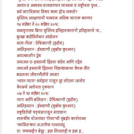
अशांत व अस्वस्थ वातावरणात मानवता व राष्ट्रीयता फुल...
धर्म व्यंगचित्रांचा विषय कसा होऊ शकतो?
मुस्लिम आरक्षणाची चळवळ अधिक व्यापक करणार
१४ सप्टेंबर ते २० सप्टेंबर २०१८
मध्ययुगातच बिगर मुस्लिम इतिहासकारांनी इतिहासाचे ‘व...
बुरखा बंदीविरोधात आंदोलन
माता-पिता : प्रेषितवाणी (हदीस)
आलिइमरान : ईशवाणी (सुबोध कुरआन)
आपत्कालीन द्वेष
जमाअत-ए-इस्लामी हिंदचा संदेश आणि उद्देश
जमाअते इस्लामी हिंदच्या शिष्टमंडळाचा केरळ दौरा
बदलत्या जीवनशैलीचे आजार
‘भारत प्यारा’ सर्वहारा पासून दूर लोटला जातोय
केरळचे अतोनात नुकसान
०७ ते १३ सप्टेंबर २०१८
त्याग आणि बलिदान : प्रेषितवाणी (हदीस)
आलिइमरान : ईशवाणी (सुबोध कुरआन)
राष्ट्रविरोधी षङ्यंत्रापासून सावधान!
शासकीय योजनांवर ‘रिफा’ची मुंबईत कार्यशाळा
‘कासिद’कार अ.लतीफ नल्लामंदू
प्रा. फकरूद्दीन बेन्नूर : इन्ना लिल्लाही व इन्ना इ...