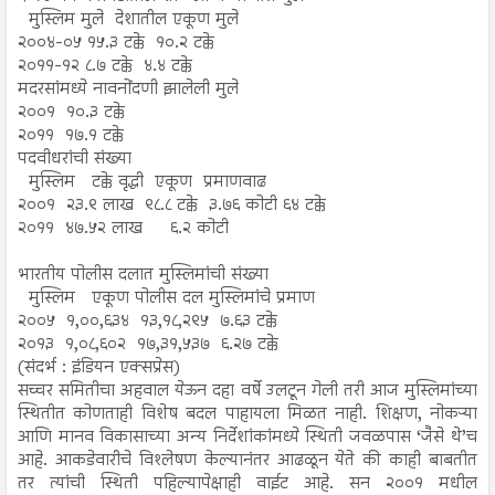
मुस्लिम मुले
देशातील एकूण मुले
२००४-०५
१५.३ टक्के
१०.२ टक्के
२०११-१२
८.७ टक्के
४.४ टक्के
मदरसांमध्ये नावनोंदणी झालेली मुले
२००१
१०.३ टक्के
२०११
१७.१ टक्के
पदवीधरांची संख्या
मुस्लिम
टक्के वृद्धी
एकूण
प्रमाणवाढ
२००१
२३.९ लाख
९८.८ टक्के
३.७६ कोटी
६४ टक्के
२०११
४७.५२ लाख
६.२ कोटी
भारतीय पोलीस दलात मुस्लिमांची संख्या
मुस्लिम
एकूण पोलीस दल
मुस्लिमांचे प्रमाण
२००५
१,००,६३४
१३,१८,२९५
७.६३ टक्के
२०१३
१,०८,६०२
१७,३१,५३७
६.२७ टक्के
(संदर्भ : इंडियन एक्सप्रेस)
सच्चर समितीचा अहवाल येऊन दहा वर्षे उलटून गेली तरी आज मुस्लिमांच्या
स्थितीत कोणताही विशेष बदल पाहायला मिळत नाही. शिक्षण, नोकऱ्या
आणि मानव विकासाच्या अन्य निर्देशांकांमध्ये स्थिती जवळपास ‘जैसे थे’च
आहे. आकडेवारीचे विश्लेषण केल्यानंतर आढळून येते की काही बाबतीत
तर त्यांची स्थिती पहिल्यापेक्षाही वाईट आहे. सन २००१ मधील