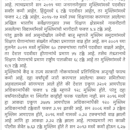
आहे. त्याचप्रमाणे सन २०११ च्या जनगनणेनुसार मुस्लिमांमध्ये पदवीधर
सर्वांत कमी आहेत. हिंदूंमध्ये ६ टक्के पदवीधर आहेत, तर मुस्लिमांमध्ये
फक्त २.८ टक्के आहेत. २०१४-१५ मध्ये उच्च शिक्षणावर करण्यात आलेल्या
अखिल भारतीय सर्वेक्षणानुसार उच्च शिक्षण क्षेत्रामध्ये नावनोंदणी
असलेल्या विद्यार्थ्यांमध्ये मुस्लिमांची भागीदारी फक्त ४.४ टक्के आहे.
परंतु इतके सर्व असूनदेखील जमेची बाजू म्हणजे मुस्लिम समुदायांमध्ये
शिक्षण घेणाऱ्यांच्या संख्येत मोठ्या प्रमाणात वाढ होत आहे. सन २००१ च्या
तुलनेत २०११ मध्ये मुस्लिम ६० टक्क्यांच्या गतीने पदवीधर वाढले आहेत,
तर देशात पदवीधर होणाऱ्यांचे प्रमाण ५४ टक्के आहे. तसेच तंत्रज्ञानाचे
शिक्षण घेणाऱ्यांचे प्रमाण राष्ट्रीय पातळीवर ६८ टक्के आहे तर मुस्लिमांमध्ये ते
९८१ टक्के आहे.
मुस्लिमांचे केंद्र व राज्य सरकारी नोकऱ्यांमध्ये प्रतिनिधित्व अजूनही फारच
कमी आहे. दहा वर्षांपूर्वी जारी करण्यात आलेल्या सच्चर समितीच्या
अहवालामध्ये सांगण्यात आले होते की देशात एकूण ३२०९ आयपीएस
अधिकाऱ्यांपैकी फक्त ४ टक्के म्हणजे १२८ मुस्लिम होते. परंतु दहा
वर्षांनंतरदेखील या स्थितीत काहीही फरक पडलेला नाही. सन २०१६ मध्ये
हा आकडा एकूण ३७५४ आयपीएस अधिकाऱ्यांपैकी १२० मुस्लिम
अधिकाऱ्यांची टक्केवारी फक्त ३.१९ इतकी आहे. सन २००६ मध्ये ३ टक्केच
मुस्लिम आयएएस होते, २०१६ मध्ये यामध्ये ०.३२ टक्क्यांची वाढ झाली
आहे आणि हा आकडा ३.३२ टक्के झाला आहे. त्याचप्रमाणे त्या काळी
पोलीस सेवेत ७.६३ टक्के मुस्लिम होते ते सन २०१३ मध्ये कमी होऊन ६.२७