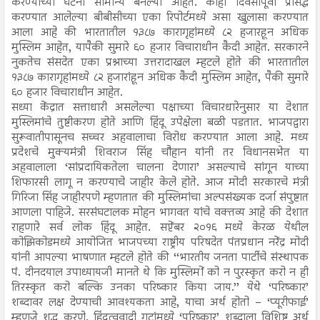
करण्याच्या घटना सामान्य बनल्या आहेत. काही दिवसांपूर्वी प्रसिद्ध
करण्यात आलेल्या बीबीसीच्या एका रिपोर्टमध्ये असा खुलासा करण्यात
आला आहे की भारतातील १३८७ कारागृहांमध्ये ८२ हजारहून अधिक
मुस्लिम आहेत, यापैकी सुमारे ६० हजार विचाराधीन कैदी आहेत. सरकारने
नुकतेच संसदेत एका प्रश्नाच्या उत्तरादाखल म्हटले होते की भारतातील
१३८७ कारागृहांमध्ये ८२ हजारांहून अधिक कैदी मुस्लिम आहेत, पैकी सुमारे
६० हजार विचाराधीन आहेत.
सध्या केंद्रात सत्ताधारी असलेल्या पक्षाच्या विचारधारेनुसार या देशात
मुस्लिमांचे तुष्टीकरण होते आणि हिंदू उपेक्षेला बळी पडतात. भाजपद्वारा
सुरूवातीपासूनच सच्चर अहवालाचा विरोध करण्यात आला आहे. मध्य
प्रदेशचे मुक्यमंत्री शिवराज सिंह चौहान यांनी तर विधानसभेत या
अहवालाला ‘सांप्रदायिकतेला चालना देणारा’ असल्याचे सांगून याच्या
शिफारसी लागू न करण्याचे जाहीर केले होते. आज मोदी सरकारचे मंत्री
गिरिजा सिंह जाहीरपणे म्हणतात की मुस्लिमांचा अल्पसंख्यक दर्जा संपुष्टात
आणला पाहिजे. सरसंघटालक मोहन भागवत यांचे वक्तव्य आहे की देशात
राहणारे सर्व लोक हिंदू आहेत. सप्टेंबर २०१६ मध्ये केरळ येथील
कोझिकोडमध्ये आयोजित भाजपच्या राष्ट्रीय परिषदेत पंतप्रधान नरेंद्र मोदी
यांनी आपल्या भाषणात म्हटले होते की ‘‘भारतीय जनता पार्टीचे संस्थापक
पं. दीनदयाल उपाध्यायजी मानते थे कि मुस्लिमों को न पुरस्कृत करो न ही
तिरस्कृत करो बल्कि उनका परिष्कार किया जाय.’’ येथे ‘परिष्कार’
शब्दावर लक्ष देण्याची आवश्यकता आहे, याचा अर्थ होतो – ‘प्यूरीफाई’
म्हणजे शुद्ध करणे. हिंदुत्ववादी गटांमध्ये ‘परिष्कार’ शब्दाला विशिष्ट अर्थ