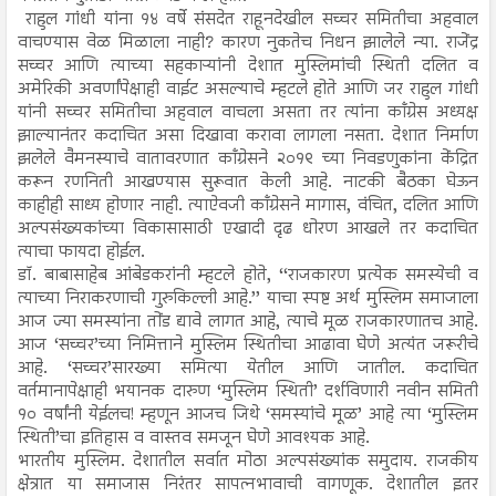
राहुल गांधी यांना १४ वर्षे संसदेत राहूनदेखील सच्चर समितीचा अहवाल
वाचण्यास वेळ मिळाला नाही? कारण नुकतेच निधन झालेले न्या. राजेंद्र
सच्चर आणि त्याच्या सहकाऱ्यांनी देशात मुस्लिमांची स्थिती दलित व
अमेरिकी अवर्णांपेक्षाही वाईट असल्याचे म्हटले होते आणि जर राहुल गांधी
यांनी सच्चर समितीचा अहवाल वाचला असता तर त्यांना काँग्रेस अध्यक्ष
झाल्यानंतर कदाचित असा दिखावा करावा लागला नसता. देशात निर्माण
झलेले वैमनस्याचे वातावरणात काँग्रेसने २०१९ च्या निवडणुकांना केंद्रित
करून रणनिती आखण्यास सुरूवात केली आहे. नाटकी बैठका घेऊन
काहीही साध्य होणार नाही. त्याऐवजी काँग्रेसने मागास, वंचित, दलित आणि
अल्पसंख्यकांच्या विकासासाठी एखादी दृढ धोरण आखले तर कदाचित
त्याचा फायदा होईल.
डॉ. बाबासाहेब आंबेडकरांनी म्हटले होते, ‘‘राजकारण प्रत्येक समस्येची व
त्याच्या निराकरणाची गुरुकिल्ली आहे.’’ याचा स्पष्ट अर्थ मुस्लिम समाजाला
आज ज्या समस्यांना तोंड द्यावे लागत आहे, त्याचे मूळ राजकारणातच आहे.
आज ‘सच्चर’च्या निमित्ताने मुस्लिम स्थितीचा आढावा घेणे अत्यंत जरूरीचे
आहे. ‘सच्चर’सारख्या समित्या येतील आणि जातील. कदाचित
वर्तमानापेक्षाही भयानक दारुण ‘मुस्लिम स्थिती’ दर्शविणारी नवीन समिती
१० वर्षांनी येईलच! म्हणून आजच जिथे ‘समस्यांचे मूळ’ आहे त्या ‘मुस्लिम
स्थिती’चा इतिहास व वास्तव समजून घेणे आवश्यक आहे.
भारतीय मुस्लिम. देशातील सर्वात मोठा अल्पसंख्यांक समुदाय. राजकीय
क्षेत्रात या समाजास निरंतर सापत्नभावाची वागणूक. देशातील इतर