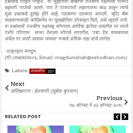
प्रश्नाकडे पाहिले पाहिजे. या मुद्द्याच्या बाबतीत राजकीय पक्षांमध्ये परस्पर
सहमती गरजेची असते. पण ते परस्परांशी लढण्यातच व्यग्र असून त्यांचे
मूळ प्रश्नाकडे दुर्लक्ष होते आहे. पन्नासच्या दशकात आपली व्होट बँक
वाढवण्यासाठी काँग्रेसनेच या घुसखोरीला प्रोत्साहन दिले, असे म्हटले जाते.
या प्रश्नांमध्ये राजकीय पक्षांसह कोणाला आर्थिक इंटरेस्ट असतील तर त्याचे
गंभीर परिणाम साऱ्या देशाला भोगावे लागतील. ‘उद्या देश वाचवायचा
असेल तर आधी आसाम वाचवा’ याकडे अधिक लक्ष द्यावे लागेल.
-शाहजहान मगदुम
(मो.:८९७६५३३४०४, Email: magdumshah@eshodhan.com)
Labels:
संपादकीय
337
Next
आलिइमरान : ईशवाणी (सुबोध कुरआन)
Previous
१७ ऑगस्ट ते २३ ऑगस्ट २०१८
RELATED POST