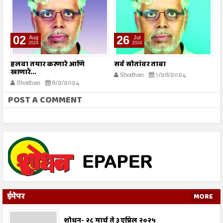
26
19
Jul
Jul
2024
2024
सर्व स्रोतांवर ताबा
वेदना कुठे आणि लक्षण कुठे?
ड
Shodhan
7/26/2024
Shodhan
7/19/2024
POST A COMMENT
ईपेपर
MORE
शोधन- २८ मार्च ते ३ एप्रिल २०२५