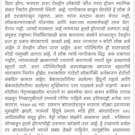
दिला होता. भारतात अशा देशहीन लोकांची फौज तयार होऊन स्थानिक
संकट निर्माण होण्याची स्थिती आहे. नागरिकत्व काढून घेतलेले हे लोक जे
इथे दशकांपासून राहतात. आता त्यांना मतदान करता येणार नाही,
लोककल्याणकारी योजनांचा आणि स्वत:च्या मालमत्तेचाही लाभ घेता
येणार नाही. ज्यांची मालमत्ता आहे त्यांच्यावर हल्ले होण्याची शक्यता आहे.
संयुक्त राष्ट्रांच्या निर्वासितांसाठी काम करणाऱ्या संस्थेने जगभरातून देशहीन
प्रजा हा प्रकार संपवण्याचे ठरवले आहे. आज जगभरात १ कोटी लोक असे
आहेत जे देशहीन जीवन जगत आहेत. अशा परिस्थितीत ही भारतासाठी
मोठी नामुष्की ठरणार आहे. जे लोक त्यांचे नागरिकत्व सिद्ध करू शकणार
नाहीत, त्यांच्यासाठी छावण्यांची उभारणी करण्याची तयारी सुरू असल्याचे
म्हटले जाते. अशा परिस्थितीमुळे अल्पसंख्याक समाजात दहशतीचे
वातावरण निर्माण होईल. तथाकथित परदेशी लोकांपैकी अनेकजण शेतीशी
संबंधित कामात आहेत. बेकायदशीरीत्या आलेल्या हिंदूनी राहावे आणि
बेकायदेशीररीत्या आलेल्या मुस्लिमांना परत पाठवावे अशी मांडणी करून
मोदींच्या नेतृत्वाखालील भाजपने या समस्येचा वापर करून धार्मिक तणाव
वाढवून निवडणुकीतले लाभाचे गणित पाहिले असा प्रतिवादही अनेक जण
करतात. १९७५-७६ च्या दरम्यान बांगलादेशातून भारतात मोठ्या प्रमाणावर
घुसखोरी झाली. त्यामध्ये हिंदूंचे प्रमाण मोठे होते. बांगलादेशात २५०
आदिवासींचा समूह होता. तेही मोठ्या संख्येने आसामात आले. भविष्यात
चीनकडून हल्ले होण्याचीही शक्यता वर्तवली जात आहे. हे टाळायचे असेल
तर बांगलादेशाशी चांगले संबंध ठेवले पाहिजेत. त्यादृष्टीनेच आसामच्या