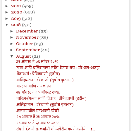
2022
(475)
2021
(469)
►
2020
(668)
►
2019
(512)
►
2018
(471)
▼
December
(33)
►
November
(35)
►
October
(29)
►
September
(42)
►
August
(21)
▼
३१ ऑगस्ट ते ०६ सप्टेंबर २०१८
त्याग आणि बलिदानाचा संदेश देणारा सण : ईद-उल-अजहा
शेजारधर्म : प्रेषितवाणी (हदीस)
आलिइमरान : ईशवाणी (सुबोध कुरआन)
आरक्षण आणि राजकारण
२४ ऑगस्ट ते ३० ऑगस्ट २०१८
चारित्र्यसंपन्नता आणि विवाह : प्रेषितवाणी (हदीस)
आलिइमरान : ईशवाणी (सुबोध कुरआन)
आसाममधील एनआरसी खेळी
१७ ऑगस्ट ते २३ ऑगस्ट २०१८
१६ ऑगस्ट ते २३ ऑगस्ट २०१८
संपत्ती ऐवजी सत्कर्मांची गोळाबेरीज करणे गरजेचे – ड...