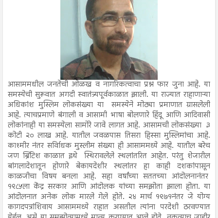
आसाममधील जनतेची ओळख व नागरिकत्वाचा प्रश्न फार जुना आहे. या
समस्येची सुरूवात अगदी स्वातंत्र्यपूर्वकाळात झाली. या राज्यात राहाणाऱ्या
अधिकांश मुस्लिम लोकसंख्या या समस्येने मोठ्या प्रमाणात ग्रासलेली
आहे. त्याचप्रमाणे बंगाली व आसामी भाषा बोलणारे हिंदू आणि आदिवासी
लोकांनाही या समस्येला सामोरे जावे लागत आहे. आसामची लोकसंख्या ३
कोटी २० लाख आहे. यातील जवळपास तिसरा हिस्सा मुस्लिमांचा आहे.
काश्मीर नंतर सर्विाधक मुस्लीम संख्या ही आसाममध्ये आहे. यातील बरेच
जण ब्रिटिश काळात इथे स्थिरावलेले स्थलांतरित आहेत. परंतु शेजारील
बांगलादेशातून होणारे बेकायदेशीर स्थलांतर हा काही दशकांपासून
काळजीचा विषय बनला आहे. सहा वर्षांच्या सततच्या आंदोलनानंतर
१९८५ला केंद्र सरकार आणि आंदोलक यांच्या समझोता झाला होता. या
आंदोलनात अनेक लोक मारले गेले होते. २४ मार्च १९७१नंतर जे योग्य
कागदपत्रांशिवाय आसाममध्ये राहात असतील त्यांना परदेशी ठरवण्यात
येईल, असे या समझोत्यामध्ये मान्य करण्यात आले होते. नुकत्याच जाहीर