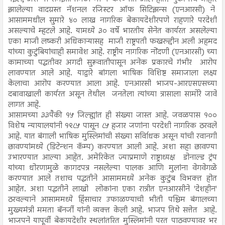
झालेल्या वादग्रस्त नॅशनल रजिस्टर ऑफ सिटिझन्स (एनआरसी) ने
आसाममधील सुमारे ४० लाख नागरिक बेकायदेशीरपणे राहणारे परदेशी
असल्याचे म्हटले आहे. यामध्ये ३० वर्षे भारतीय सेनेत कार्यरत असलेल्या
एका माजी लष्करी अधिकाऱ्यासह माजी राष्ट्रपती फखरुद्दीन अली अहमद
यांच्या कुटुंबियांचाही समावेश आहे. राष्ट्रीय नागरिक नोंदणी (एनआरसी) च्या
कामाच्या पद्धतीवर अगदी सुरूवातीपासून अनेक प्रकारचे गंभीर आरोप
लावण्यात आले आहे. याद्वारे बांगला भाषिक विशिष्ट समाजाला लक्ष्य
केलाचा आरोप करण्यात आला आहे. एनआरसी भाजप-आरएसएसच्या
दबावाखाली कार्यरत असून तेथील जनतेला त्यांच्या त्रासाला सामोरे जावे
लागत आहे.
आसामच्या ३३पैकी १५ जिल्ह्यांत ही संख्या जास्त आहे. जवळपास १००
विशेष न्यायालयांनी १९८५ पासून ८५ हजार जणांना परदेशी नागरिक ठरवले
आहे. यात बंगाली भाषिक मुस्लिमांची संख्या सर्विाधक असून यांची रवानगी
छावण्यांमध्ये (डिटेन्शन कॅम्प) करण्यात आली आहे. अशा सहा छावण्या
उभारण्यात आल्या आहेत. अमेरिकेत ज्याप्रमाणे राष्ट्राध्यक्ष डोनाल्ड ट्रंप
यांच्या धोरणामुळे कागदपत्र नसलेल्या पालक आणि मुलांना वेगवेगळे
करण्यात आले तशाच पद्धतीने आसाममध्ये अनेक कुटुंब विभक्त होत
आहेत. अशा पद्धतीने लाखो लोकांना एका रात्रीत एनआरसीने 'देशहीन'
ठरवल्याने आसाममध्ये हिंसाचार उफाळण्याची भीती पश्चिम बंगालच्या
मुख्यमंत्री ममता बॅनर्जी यांनी व्यक्त केली आहे. भाजप तिथे सत्तेत आहे.
भाजपने यापूर्वी बेकायदेशीर स्थलांतरित मुस्लिमांनी परत पाठवण्यावर भर