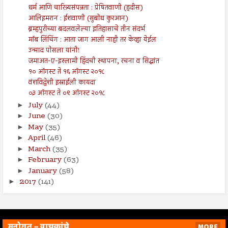
धर्म आणि चारित्र्यसंपन्नता : प्रेषितवाणी (हदीस)
आलिइमरान : ईशवाणी (सुबोध कुरआन)
ब्रम्हपुरीच्या बदलवलेल्या इतिहासाचे तीन संदर्भ
मॉब लिंचिंग : आता जाग आली नाही तर केव्हा येईल
उन्माद पोसला यांनी!
जमाअत-ए-इस्लामी हिंदची स्थापना, रचना व सिद्धांत
१० ऑगस्ट ते १६ ऑगस्ट २०१८
वंशविद्वेशी इस्राईली कायदा
०३ ऑगस्ट ते ०९ ऑगस्ट २०१८
July
(44)
►
June
(30)
►
May
(35)
►
April
(46)
►
March
(35)
►
February
(63)
►
January
(58)
►
2017
(141)
►
मनोगत – वाचकांचे
MORE