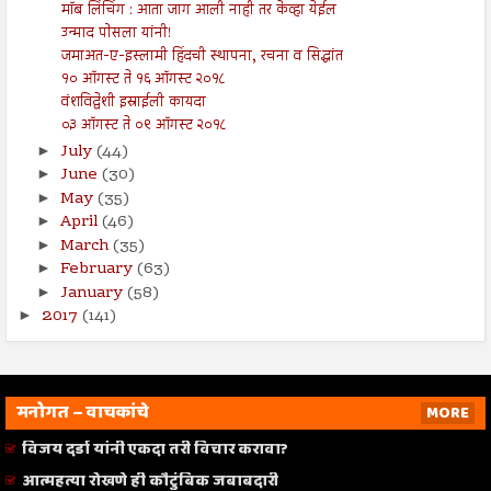
मॉब लिंचिंग : आता जाग आली नाही तर केव्हा येईल
उन्माद पोसला यांनी!
जमाअत-ए-इस्लामी हिंदची स्थापना, रचना व सिद्धांत
१० ऑगस्ट ते १६ ऑगस्ट २०१८
वंशविद्वेशी इस्राईली कायदा
०३ ऑगस्ट ते ०९ ऑगस्ट २०१८
July
(44)
►
June
(30)
►
May
(35)
►
April
(46)
►
March
(35)
►
February
(63)
►
January
(58)
►
2017
(141)
►
मनोगत – वाचकांचे
MORE
विजय दर्डा यांनी एकदा तरी विचार करावा?
आत्महत्या रोखणे ही कौटुंबिक जबाबदारी