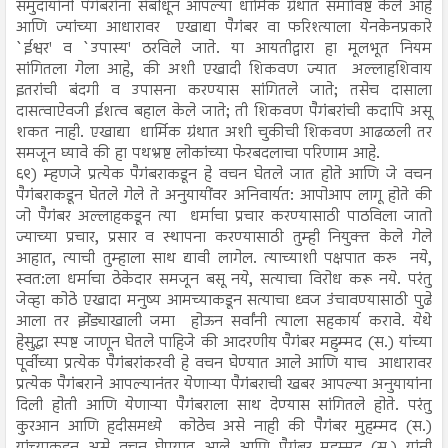
समुदायांनी पैगंबरांना संबोधून आपल्या धार्मिक ग्रंथात समाविष्ट केले आहे
आणि ज्यांच्या आधारावर एखाद्या पैगंबर वा फरिश्त्याला येनकेनप्रकारे
`ईश्वर' व `उपास्य' ठरविले जाते. या आयतीद्वारा हा मूलभूत नियम
सांगितला गेला आहे, की अशी एखादी शिकवण ज्यात अल्लाहशिवाय
इतरांची बंदगी व उपासना करण्यास सांगितले जाते; तसेच दासाला
दासत्वाऐवजी ईशत्व बहाल केले जाते; ती शिकवण पैगंबरांची कदापि असू
शकत नाही. एखाद्या धार्मिक ग्रंथात अशी चुकीची शिकवण आढळली तर
समजून घ्यावे की हा पथभ्रष्ट लोकांच्या फेरबदलाचा परिणाम आहे.
६९) म्हणजे प्रत्येक पैगंबराकडून हे वचन घेतले जात होते आणि जे वचन
पैगंबराकडून घेतले गेले ते अनुयायींवर अनिवार्यत: आपोआप लागू होते की
जो पैगंबर अल्लाहकडून त्या धर्माचा प्रचार करण्यासाठी पाठविला जातो
ज्याच्या प्रचार, प्रसार व स्थापना करण्यासाठी तुम्ही नियुक्त केले गेले
आहात, त्याची तुम्हाला साथ द्यावी लागेल. त्याच्याशी पक्षपात करु नये,
स्वत:ला धर्माचा ठेकेदार समजून बसू नये, सत्याचा विरोध करू नये. परंतु
जेव्हा कोठे एखादा मनुष्य आमच्याकडून सत्याचा ध्वज उंचावण्यासाठी पुढे
आला तर झेंड्याखाली जमा होऊन सर्वांनी त्याला सहकार्य करावे. येथे
हेसुद्धा स्पष्ट जाणून घेतले पाहिजे की आदरणीय पैगंबर महुम्मद (स.) यांच्या
पूर्वीच्या प्रत्येक पैगंबरांकरवी हे वचन घेण्यात आले आणि याच आधारावर
प्रत्येक पैगंबराने आपल्यानंतर येणाऱ्या पैगंबराची खबर आपल्या अनुयायांना
दिली होती आणि येणाऱ्या पैगंबराला साथ देण्यास सांगितले होते. परंतु
कुरआन आणि हदीसमध्ये कोठेच असे नाही की पैगंबर मुहम्मद (स.)