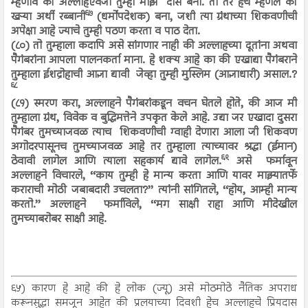
म्हणावे की अल्लाहऐवजी तुम्ही माझे दास बना. तो तर हेच म्हणेल की
६७
खऱ्या अर्थी रब्बानी
(धर्मोपदेशक) बना, जशी त्या ग्रंथाच्या शिकवणीची
अपेक्षा आहे ज्याचे तुम्ही पठण करता व पाठ देता.
(८०) तो तुम्हाला कदापि असे सांगणार नाही की अल्लाहच्या दूतांना अथवा
पैगंबरांना आपला पालनकर्ता माना. हे शक्य आहे का की एखाद्या पैगंबराने
तुम्हाला ईशद्रोहाची आज्ञा द्यावी जेव्हा तुम्ही मुस्लिम (आज्ञाधारी) असाल.?
६८
(८१) स्मरण करा, अल्लाहने पैगंबरांकडून वचन घेतले होते, की आज मी
तुम्हाला ग्रंथ, विवेक व बुद्धिमत्तेने उपकृत केले आहे. उद्या जर एखादा दुसरा
पैगंबर तुमच्याजवळ त्याच शिकवणीची ग्वाही देणारा आला जी शिकवण
अगोदरपासूनच तुमच्याजवळ आहे तर तुम्हाला त्याच्यावर श्रद्धा (ईमान)
६९
ठेवावी लागेल आणि त्याला सहकार्य द्यावे लागेल.
असे फर्मावून
अल्लाहने विचारले, ‘‘काय तुम्ही हे मान्य करता आणि यावर माझ्यातर्फे
कराराची मोठी जबाबदारी उचलता?’’ त्यांनी सांगितले, ‘‘होय, आम्ही मान्य
करतो.’’ अल्लाहने फर्माविले, ‘‘मग साक्षी राहा आणि मीदेखील
तुमच्याबरोबर साक्षी आहे.
६५) कारण हे आहे की हे लोक (ज्यू) असे मोठमोठे नैतिक अपराध
करूनसुद्धा समजून आहेत की प्रलयाच्या दिवशी हेच अल्लाहचे प्रियदास