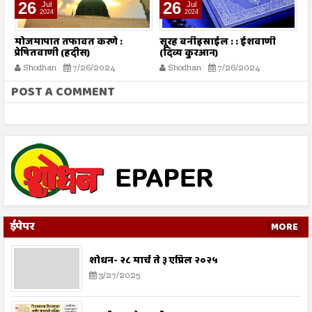
26
26
Jul
Jul
2024
2024
मोजमापात तफावत करणे :
सूरह बनीइस्राईल : : ईशवाणी
च
प्रेषितवाणी (हदीस)
(दिव्य कुरआन)
Shodhan
7/26/2024
Shodhan
7/26/2024
POST A COMMENT
ईपेपर
MORE
शोधन- २८ मार्च ते ३ एप्रिल २०२५
3/27/2025