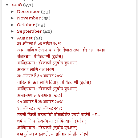
2018
(471)
▼
December
(33)
►
November
(35)
►
October
(29)
►
September
(42)
►
August
(21)
▼
३१ ऑगस्ट ते ०६ सप्टेंबर २०१८
त्याग आणि बलिदानाचा संदेश देणारा सण : ईद-उल-अजहा
शेजारधर्म : प्रेषितवाणी (हदीस)
आलिइमरान : ईशवाणी (सुबोध कुरआन)
आरक्षण आणि राजकारण
२४ ऑगस्ट ते ३० ऑगस्ट २०१८
चारित्र्यसंपन्नता आणि विवाह : प्रेषितवाणी (हदीस)
आलिइमरान : ईशवाणी (सुबोध कुरआन)
आसाममधील एनआरसी खेळी
१७ ऑगस्ट ते २३ ऑगस्ट २०१८
१६ ऑगस्ट ते २३ ऑगस्ट २०१८
संपत्ती ऐवजी सत्कर्मांची गोळाबेरीज करणे गरजेचे – ड...
धर्म आणि चारित्र्यसंपन्नता : प्रेषितवाणी (हदीस)
आलिइमरान : ईशवाणी (सुबोध कुरआन)
ब्रम्हपुरीच्या बदलवलेल्या इतिहासाचे तीन संदर्भ