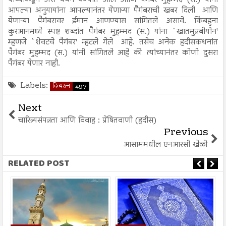
यांच्याकडून असे वचन घेण्यात आले आणि पैगंबर मुहम्मद (स.) यांनी
आपल्या अनुयायांना आपल्यानंतर येणाऱ्या पैगंबराची खबर दिली आणि
येणाऱ्या पैगंबरावर ईमान आणण्यास सांगितले असावे. किंबहुना
कुरआनमध्ये स्पष्ट शब्दांत पैगंबर मुहम्मद (स.) यांना `खातमुन्नबीयीन'
म्हणजे `शेवटचे पैगंबर' म्हटले गेले आहे. तसेच अनेक हदीसकथनांत
पैगंबर मुहम्मद (स.) यांनी सांगितले आहे की त्यांच्यानंतर कोणी दुसरा
पैगंबर येणार नाही.
Labels:
दिव्यरत्न
497
Next
चारित्र्यसंपन्नता आणि विवाह : प्रेषितवाणी (हदीस)
Previous
आसाममधील एनआरसी खेळी
RELATED POST