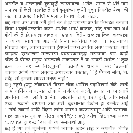
असतील व अल्लाहची कृपादृष्टी त्यांच्यावरच असेल. जगात जे थोडे-फार
पाप त्यांनी केले असतील ते सर्व बुजूर्गांच्या कृपेने धुवून निघतील जेव्हा की
परलोकात अगदी विरोधी मामला त्यांच्याशी केला जाईल.
६६) याचा अर्थ असा जरी होतो की ते ईशग्रथांच्या अर्थात फेरबदल करतात
किंवा शब्दांचे उलटफेर करून अर्थाचा अनर्थ करतात, परंतु याचा खरा अर्थ
होतो की ते ईशग्रंथाला वाचतांना एखाद्या विशेष शब्दाला किंवा वाक्याला
जे त्यांच्या स्वार्थाच्या आड येते किंवा स्वयंरचित धारणा व सिद्धान्ताच्या
विरोधात जाते; त्याच्या उच्चरात हेराफेरी करून अर्थाचा अनर्थ करतात. याचे
उदाहरण कुरआनला मानणाऱ्या ग्रंथधारकांतसुद्धा सापडतात. उदा. काही
लोक जे पैगंबर मनुष्य असल्याचे नाकारतात ते या आयती मधील ``कुल
इन्नमा अना बश रूम मिस्लुकुम'' `इन्नमा' या शब्दाचा उच्चर `इब्न-मा'
करतात आणि त्याचे अनुवाद अशाप्रकारे करतात, ``हे पैगंबर! सांगा, नि:
संदेह, मी तुमच्या सारखा मनुष्य नाही.''
६७) यहुदी (ज्यू) लोकांमध्ये विद्वान लोक धार्मिक पदाधिकारी होते. त्यांचे
कार्य धार्मिक मामल्यात लोकांचे मार्गदर्शन करणे, इबादत व उपासनाचे
आयोजन करणे आणि धार्मिक आदेशांना लागू करणे होते, त्यांच्यासाठी
शब्द `रब्बानी' वापरला जात असे. कुरआनात देखील हा उल्लेख आहे
``यांचे रब्बानी आणि विद्वान त्यांना अपराध करण्यापासून आणि हरामाचा
माल खाण्यापासून का रोखत नव्हते.''(५ : ४४) तसेच खिश्चनांच्या जवळ
’Divine' हा शब्द `रब्बानी' च्या समानार्थी आहे.
६८) हे त्या सर्व चूकीच्या गोष्टीचे व्यापक खंडन आहे जे जगातील विभिन्न