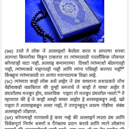
(७७) उरले ते लोक जे अल्लाहशी केलेला करार व आपल्या शपथा
अल्पशा किमतीवर विकून टाकतात तर त्यांच्यासाठी पारलौकिक जीवनात
कोणताही वाटा नाही. अल्लाह कयामतच्या दिवशी त्यांच्याशी बोलणारही
६५
नाही, त्यांच्याकडे पाहणारही नाही आणि त्यांना पवित्रही करणार नाही
किंबहुना त्यांच्यासाठी तर अत्यंत यातनादायक शिक्षा आहे.
(७८) त्यांच्यात काही लोक असे आहेत जे ग्रंथ वाचताना अशाप्रकारे जीभ
वेडीवाकडी वळवितात की तुम्ही समजावे जे काही ते वाचत आहेत ते
६६
ग्रंथातीलच मजकूर होय, वास्तविक पाहता तो मजकूर ग्रंथातील नसतो.
ते
म्हणतात की हे जे काही आम्ही वाचत आहोत हे अल्लाहकडून आहे. खरे
पाहता ते अल्लाहकडून असत नाही, ते जाणूनबुजून असत्य गोष्टीचा संबंध
अल्लाहशी जोडतात.
(७९) कोणत्याही माणसाचे हे काम नव्हे की अल्लाहने त्याला ग्रंथ आणि
विवेकपूर्ण निर्णय शक्ती व पैगंबरत्व प्रदान करावे आणि त्याने लोकांना