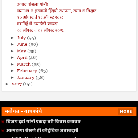
उन्माद पोसला यांनी!
जमाअत-ए-इस्लामी हिंदची स्थापना, रचना व सिद्धांत
१० ऑगस्ट ते १६ ऑगस्ट २०१८
वंशविद्वेशी इस्राईली कायदा
०३ ऑगस्ट ते ०९ ऑगस्ट २०१८
July
(44)
►
June
(30)
►
May
(35)
►
April
(46)
►
March
(35)
►
February
(63)
►
January
(58)
►
2017
(141)
►
मनोगत – वाचकांचे
MORE
विजय दर्डा यांनी एकदा तरी विचार करावा?
आत्महत्या रोखणे ही कौटुंबिक जबाबदारी