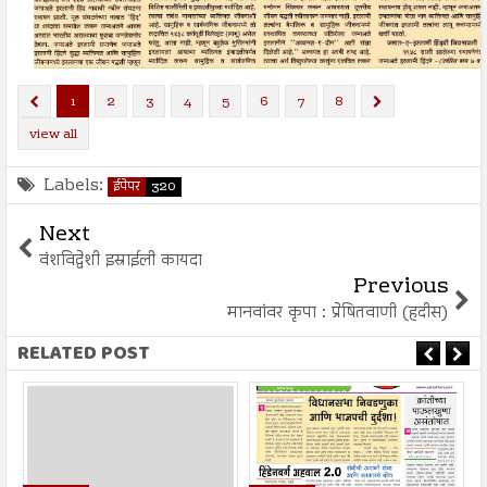
1
2
3
4
5
6
7
8
view all
Labels:
ईपेपर
320
Next
वंशविद्वेशी इस्राईली कायदा
Previous
मानवांवर कृपा : प्रेषितवाणी (हदीस)
RELATED POST