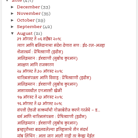
2018
(471)
▼
December
(33)
►
November
(35)
►
October
(29)
►
September
(42)
►
August
(21)
▼
३१ ऑगस्ट ते ०६ सप्टेंबर २०१८
त्याग आणि बलिदानाचा संदेश देणारा सण : ईद-उल-अजहा
शेजारधर्म : प्रेषितवाणी (हदीस)
आलिइमरान : ईशवाणी (सुबोध कुरआन)
आरक्षण आणि राजकारण
२४ ऑगस्ट ते ३० ऑगस्ट २०१८
चारित्र्यसंपन्नता आणि विवाह : प्रेषितवाणी (हदीस)
आलिइमरान : ईशवाणी (सुबोध कुरआन)
आसाममधील एनआरसी खेळी
१७ ऑगस्ट ते २३ ऑगस्ट २०१८
१६ ऑगस्ट ते २३ ऑगस्ट २०१८
संपत्ती ऐवजी सत्कर्मांची गोळाबेरीज करणे गरजेचे – ड...
धर्म आणि चारित्र्यसंपन्नता : प्रेषितवाणी (हदीस)
आलिइमरान : ईशवाणी (सुबोध कुरआन)
ब्रम्हपुरीच्या बदलवलेल्या इतिहासाचे तीन संदर्भ
मॉब लिंचिंग : आता जाग आली नाही तर केव्हा येईल