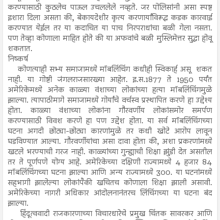
करण्यासाठी कुठलेच पाऊल उचललेले नव्हते. जर पोलिसांनी असा स्पष्ट
इशारा दिला असता की, बेकायदेशीर कृत्य करणार्यांविरूद्ध कडक कारवाई
करण्यात येईल तर या कदाचित या पाच निरपराधांचा बळी गेला नसता.
पण तेव्हा कोणाला माहित होते की या अफवांचे बळी मुस्लिमेत्तर सुद्धा होवू
शकतात.
निष्कर्ष
कोणत्याही सभ्य समाजामध्ये मॉबलिंचिंग कधीही स्विकार्ह असू शकत
नाही. या गोष्टी जंगलराजसारख्या आहेत. इ.स.1877 ते 1950 पर्यंत
अमेरिकेमध्ये अनेक काळ्या वंशाच्या लोकांच्या हत्या मॉबलिंचिंगमुळे
झाल्या. त्यापाठीमागे समाजामध्ये गोर्यांचे वर्चस्व प्रस्थापित करणे हा उद्देश्य
होता. काळ्या वंशाच्या लोकांना गौरवर्णीय लोकांसमोर समर्पण
करण्यासाठी विवश करणे हा पण उद्देश होता. या सर्व मॉबलिंचिंगच्या
घटना अगदी छोट्या-छोट्या कारणांमुळे तर कधी खोटे आरोप लावून
घडविण्यात आल्या. गौरवर्णीयांचा असा दावा होता की, अशा प्रकरणांमध्ये
खटले भरण्याची गरज नाही. काळ्यांच्या गुन्ह्याची शिक्षा झुंडी देत असतील
तर ते पूर्णपणे योग्य आहे. अमेरिकेच्या दक्षिणी राज्यामध्ये 4 हजार 84
मॉबलिंचिंगच्या घटना झाल्या आणि अन्य राज्यामध्ये 300. या घटनांमध्ये
सहभागी झालेल्या लोकांपैकी खचितच कोणाला शिक्षा झाली असावी.
अमेरिकेच्या नागरी अधिकार आंदोलनानंतरच लिंचिंगच्या या घटना बंद
झाल्या.
हिंदूत्ववादी राजकारणाच्या विचारधारेचे प्रमुख चिंतक सावरकर आणि