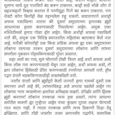
व्यवस्थेमध्ये विषाचे मिश्रण केले गेलेले आहे. अशाने महिला आपल्या
मुलांना वरचे दूध पाजविणे बंद करून टाकतात. काही साधे भोळे लोग जे
सहजासहजी विश्वास करतात ते पाणीसुद्धा पिणे बंद करून टाकतात. पण
शेवटी कोण कितीही वेळ तहानलेला राहू शकतो. साधारणपणे अशाही
अफवा पसरविल्या जातात की दूसर्या समुदायाच्या हत्यारबंद झुंडी
आपल्यावर हल्ला करण्यासाठी निघालेल्या आहेत. अमुक एका
मस्जिदीमध्ये हत्यार गोळा होत आहेत. किंवा अशीही अफवा पसरविली
जाते की, अमुक एक विशिष्ट समाजातील महिलांवर बलात्कार केले जात
आहे. यापैकी कोणतीही एक किंवा अधिक अफवा ह्या एका समुदायाच्या
लोकांना रस्त्यावर उतरून दुसर्या समुदायाच्या लोकांना आणि त्यांच्या
संपत्तीला नुकसान पोहचविण्यासाठी पुरेशा असतात.
शहर असो का गाव, मुलं चोरणारी टोळी फिरत आहे अशी अफवा असो
किंवा लोक गाय कापण्यासाठी घेवून जात आहेत, अशी अफवा असो, ती
इतर लोकांना हिंसेसाठी प्रेरित करण्यासाठी उपयोगात आणली जाते. हीच
पद्धत दंगली भडकविण्यासाठीही अवलंबविली जाते.
जातीय दंगली आणि झुंडीद्वारे केली जाणारी हत्या यामध्ये दूसरी एक
समानता अशी आहे की, ज्यांच्याविरूद्ध असे अपराध घडलेले आहेत त्या
लोकांचा न्याय व्यवस्थेच्या क्षमतेवर अविश्वास वाढतो. दंगेखोर आणि हिंसक
झुंडी करणार्या लोकांना तात्काळ न्याय हवा असतो. त्यांना आपल्या
समोरील व्यक्ती ह्या गुन्हेगार आहेत याचा कुठला पुरावा लक्षात घेण्याची
गरज वाटत नाही. ते त्याला तात्काळ आणि त्याच ठिकाणी शिक्षा देवू
इच्छितात. आणि तीही जास्तीत जास्त अमानवीय पद्धतीने. वास्तविक