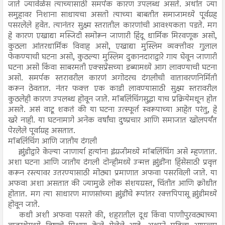
जाते ज्यावेळेस त्याच्यासाठी समर्पक कारण उपलब्ध असते. अर्थात ज्या
समुहावर निशाना साधायचा असतो त्याच्या बाबतीत समाजामध्ये पूर्वग्रह
पसरलेले हवेत. त्यानंतर सुक्ष्म स्तरातील कारणांची आवश्यकता पडते. मग
हे कारण एखाद्या मस्जिदी समोरून जाणारी हिंदू धार्मिक मिरवणूक असो,
कुठला आंतरधार्मिक विवाह असो, एखाद्या मुस्लिम व्यक्तीवर गुलाल
फेकण्याची घटना असो, कुठल्या मुस्लिम दुकानदाराद्वारे गाय घेवून जाणारी
घटना असो किंवा साबरमती एक्सप्रेसच्या डब्यामध्ये आग लावण्याची घटना
असो. समर्पक स्तरावरील कारणं अगोदरच दंगलीची वातावरणनिर्मिती
करून ठेवतात. नंतर फक्त एक काडी लावण्यासाठी सुक्ष्म स्तरावरील
कुठलेही कारण उपलब्ध होवून जाते. मॉबलिंचिंगसुद्धा याच प्रक्रियेमधून होत
असते. असं वाटू शकतं की या घटना उत्स्फूर्त स्वरूपाच्या आहेत परंतु, हे
खरे नाही. या घटनामागे अनेक वर्षांचा दुष्प्रचार आणि समाजात खोलपर्यंत
पेरलेले पूर्वाग्रह असतात.
मॉबलिंचिंग आणि जातीय दंगली
झुंडीद्वारे केल्या जाणार्या हत्यांना इंग्रजीमध्ये मॉबलिंचिंग असे म्हणतात.
अशा घटना आणि जातीय दंगली दोन्हीमध्ये उन्मत्त झुंडींना हिंसेसाठी प्रवृत्त
करून रस्त्यावर उतरण्यासाठी मोठ्या प्रमाणात अफवा पसरविली जाते. या
अफवा अशा असतात की ज्यामुळे लोक संशयग्रस्त, चिंतीत आणि क्रोधीत
होतात. मग त्या साधारण माणसांच्या झुंडींचे रूपांतर रक्तपिपासू झुंडीमध्ये
होवून जाते.
कधी अशी अफवा पसरते की, शहरातील दूध किंवा पाणीपुरवठ्याच्या