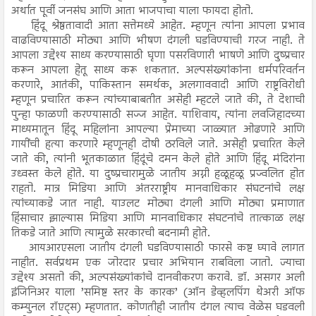
अर्थात पूर्वी जनसंघ आणि आता भाजपाचा याला फायदा होतो.
हिंदू श्रेष्ठतावादी आता सत्तेमध्ये आहेत. म्हणून त्यांना आपला प्रभाव
वाढविण्यासाठी मोठ्या आणि भीषण दंगली घडविण्याची गरज नाही. ते
आपला उद्देश्य साध्य करण्यासाठी घृणा पसरविणारी भाषणे आणि दुष्प्रचार
करून आपला हेतू साध्य करू शकतात. अल्पसंख्यांकांना धर्मपरिवर्तन
करणारे, आतंकी, पाकिस्तान समर्थक, अलगाववादी आणि राष्ट्रविरोधी
म्हणून प्रचारित करून त्यांच्याबाबतीत असेही म्हटले जाते की, ते देशाची
पुन्हा फाळणी करण्यासाठी सज्ज आहेत. याशिवाय, त्यांना लवजिहादच्या
माध्यमातून हिंदू महिलांना आपल्या प्रेमाच्या जाळ्यात ओढणारे आणि
गायींची हत्या करणारे म्हणूनही दोषी ठरविले जाते. असेही प्रचारित केले
जाते की, त्यांनी भूतकाळात हिंदूंचे दमन केले होते आणि हिंदू मंदिरांना
उध्वस्त केले होते. या दुष्प्रचारामुळे जातीय अग्नी हळूहळू प्रज्वलित होत
राहतो. मात्र मिडिया आणि अंतरराष्ट्रीय मानवाधिकार संघटनांचे लक्ष
त्यांच्याकडे जात नाही. याउलट मोठ्या दंगली आणि मोठ्या प्रमाणात
हिंसाचार झाल्यास मिडिया आणि मानवाधिकार संघटनांचे तात्काळ लक्ष
तिकडे जाते आणि त्यामुळे सरकारची बदनामी होते.
आयआरएसला जातीय दंगली घडविण्यासाठी फारसे कष्ट घ्यावे लागत
नाहीत. सर्वप्रथम एक जोरदार प्रचार अभियान राबविला जातो. ज्याचा
उद्देश्य असतो की, अल्पसंख्यांकांचे दानवीकरण करावे. डॉ. असगर अली
इंजिनिअर याला ’समिष्ट स्तर के कारक’ (ऑन डेव्हलपिंग थेअरी ऑफ
कम्युनल रॉएट्स) म्हणतात. कोणतीही जातीय दंगल त्याच वेळेस घडवली