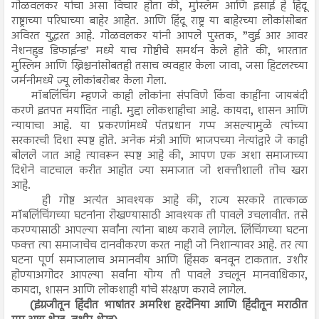
गोळवलकर यांचा असा विचार होता की, मुस्लिम आणि इसाई हे हिंदू
राष्ट्राच्या परिघाच्या बाहेर आहेत. आणि हिंदू राष्ट्र या बाहेरच्या लोकांसोबत
अविरत युद्धरत आहे. गोळवलकर यांनी आपले पुस्तक, ”वुई आर आवर
नेशनहुड डिफाईन्ड’ मध्ये याच गोष्टीचे समर्थन केले होते की, भारतात
मुस्लिम आणि ख्रिश्चनांसोबतही तसाच व्यवहार केला जावा, जसा हिटलरच्या
जर्मनीमध्ये ज्यू लोकांबरोबर केला गेला.
मॉबलिंचिंग म्हणजे काही लोकांना संपविणे किंवा काहींना जायबंदी
करणे इतपत मर्यादित नाही. मुद्दा लोकशाहीचा आहे. कायदा, शासन आणि
न्यायाचा आहे. या प्रकरणांमध्ये पंतप्रधान गप्प असल्यामुळे त्यांच्या
सरकारची दिशा स्पष्ट होते. अनेक मंत्री आणि भाजपच्या नेत्यांद्वारे जे काही
बोलले जात आहे त्यावरून स्पष्ट आहे की, आपण एक अशा समाजाच्या
दिशेने वाटचाल करीत आहोत ज्या समाजात जो शक्तीशाली तोच खरा
आहे.
ही गोष्ट अत्यंत आवश्यक आहे की, राज्य सरकारे तात्काळ
मॉबलिंचिंगच्या घटनांना रोखण्यासाठी आवश्यक ती पावले उचलावीत. तसे
करण्यासाठी आपल्या सर्वांना त्यांना बाध्य करावे लागेल. लिंचिंगच्या घटना
फक्त त्या समाजाचेच दानवीकरण करत नाही जो निशान्यावर आहे. तर त्या
घटना पूर्ण समाजालाच अमानवीय आणि हिंसक बनवून टाकतात. उशीर
होण्याअगोदर आपल्या सर्वांना योग्य ती पावले उचलून मानवाधिकार,
कायदा, शासन आणि लोकशाही यांचे संरक्षण करावे लागेल.
(इंग्रजीतून हिंदीत भाषांतर अमरिश हरदेनिया आणि हिंदीतून मराठीत