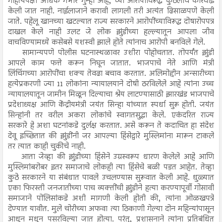
गोहत्येपेक्षा अधिक गंभीर गुन्हा आहे, च्या आरोपींविरूद्ध कुठलीच कारवाई
केली जात नाही. नाईलाजाने करावी लागली तरी अत्यंत ढिसाळपणे केली
जाते. पहेलू खानच्या खटल्यात राज्य सरकारने आरोपींच्याविरूद्ध दोषारोपपत्र
दाखल केले नाही उलट जे लोक झुंडीच्या हल्ल्यातून आपला जीव
वाचविण्यामध्ये कसेबसे यशस्वी झाले होते त्यांनाच आरोपी बनविले गेले.
सामान्यपणे पोलीस घटनास्थळावर उशीरा पोहोचतात. तोपर्यंत झुंडी
आपले काम फत्ते करून निघून जातात. भाजपाचे नेते आणि मंत्री
लिंचिंगच्या आरोपींचा शक्य तेवढा बचाव करतात. अलिमोद्दीन अन्सारीच्या
हत्येप्रकरणी ज्या 11 लोकांना न्यायालयाने दोषी ठरविलेले आहे त्यांना उच्च
न्यायालयातून जामीन मिळून दिल्याचा श्रेय लाटण्यासाठी झारखंड भाजपाचे
प्रदेशाध्यक्ष आणि केंद्रीयमंत्री जयंत सिन्हा यांच्यात स्पर्धा सुरू होती. जयंत
सिन्हांनी तर वरील अकरा लोकांचे स्वागतसुद्धा केले. एकंदरित राज्य
सरकारे हे अशा घटनांकडे दुर्लक्ष करतात. असे करून ते कदाचित हा संदेश
देवू इच्छितात की झुंडींनी जर आपल्या हिंसेद्वारे मुस्लिमांना मारून टाकले
तर त्यात काही चुकीचे नाही.
आता जेव्हा की झुंडीच्या हिंसेने उग्रस्वरूप धारण केलेले आहे आणि
मुस्लिमांबरोबर इतर समाजाचे लोकही त्या हिंसेचे बळी पडत आहेत. तेव्हा
कुठे सरकारने या संबंधात पावले उचलण्यास सुरूवात केली आहे. धुळ्यात
एका फिरस्ती जनजातीच्या पाच व्यक्तींची झुंडीने हत्या करण्यापूर्वी गोसावी
समाजाने पोलिसांकडे अशी मागणी केली होती की, त्यांना ओळखपत्रे
देण्यात यावीत. मुले चोरीच्या अफवा त्या ठिकाणी गेल्या दोन महिन्यांपासून
आधून मधून पसरविल्या जात होत्या. परंतु, प्रशासनाने त्यांना प्रतिबंधित