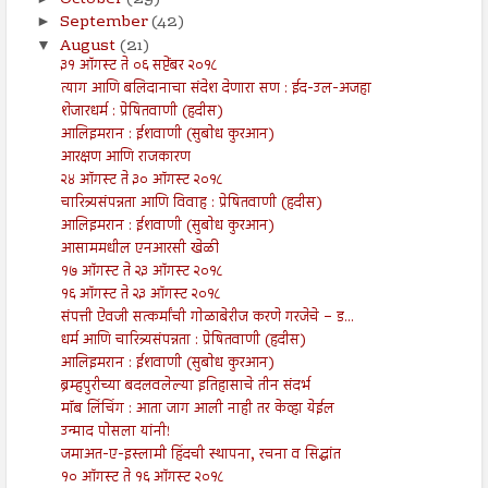
September
(42)
►
August
(21)
▼
३१ ऑगस्ट ते ०६ सप्टेंबर २०१८
त्याग आणि बलिदानाचा संदेश देणारा सण : ईद-उल-अजहा
शेजारधर्म : प्रेषितवाणी (हदीस)
आलिइमरान : ईशवाणी (सुबोध कुरआन)
आरक्षण आणि राजकारण
२४ ऑगस्ट ते ३० ऑगस्ट २०१८
चारित्र्यसंपन्नता आणि विवाह : प्रेषितवाणी (हदीस)
आलिइमरान : ईशवाणी (सुबोध कुरआन)
आसाममधील एनआरसी खेळी
१७ ऑगस्ट ते २३ ऑगस्ट २०१८
१६ ऑगस्ट ते २३ ऑगस्ट २०१८
संपत्ती ऐवजी सत्कर्मांची गोळाबेरीज करणे गरजेचे – ड...
धर्म आणि चारित्र्यसंपन्नता : प्रेषितवाणी (हदीस)
आलिइमरान : ईशवाणी (सुबोध कुरआन)
ब्रम्हपुरीच्या बदलवलेल्या इतिहासाचे तीन संदर्भ
मॉब लिंचिंग : आता जाग आली नाही तर केव्हा येईल
उन्माद पोसला यांनी!
जमाअत-ए-इस्लामी हिंदची स्थापना, रचना व सिद्धांत
१० ऑगस्ट ते १६ ऑगस्ट २०१८