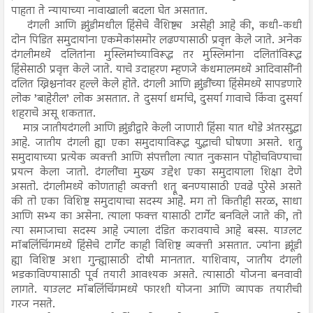
पाहता ते न्यायाच्या नावाखाली बदला घेत असतात.
दंगली आणि झुंडीमधील हिंसेचे वैशिष्ट्य असेही आहे की, कधी-कधी
दोन पिडित समुदायांना एकमेकांसमोर लढण्यासाठी प्रवृत्त केले जाते. अनेक
दंगलीमध्ये दलितांना मुस्लिमांच्याविरूद्ध तर मुस्लिमांना दलितांविरूद्ध
हिंसेसाठी प्रवृत्त केले जाते. याचे उदाहरण म्हणजे कंधमालमध्ये आदिवासींनी
दलित ख्रिश्चनांवर हल्ले केले होते. दंगली आणि झुंडींच्या हिंसेमध्ये सापडणारे
लोक ’बाहेरील’ लोक असतात. ते दुसर्या धर्माचे, दुसर्या गावाचे किंवा दुसर्या
शहराचे असू शकतात.
मात्र जातीयदंगली आणि झुंडीद्वारे केली जाणारी हिंसा यात थोडे अंतरसुद्धा
आहे. जातीय दंगली ह्या एका समुदायाविरूद्ध युद्धाची घोषणा असते. शत्रु
समुदायाच्या प्रत्येक व्यक्ती आणि संपत्तीला त्यात नुकसान पोहोचविण्याचा
प्रयत्न केला जातो. दंगलींचा मुख्य उद्देश एका समुदायाला शिक्षा देणे
असतो. दंगलीमध्ये कोणताही व्यक्ती शत्रू बनण्यासाठी एवढे पुरेसे असते
की तो एका विशिष्ट समुदायाचा सदस्य आहेे. मग तो कितीही सरळ, साधा
आणि सभ्य का असेना. त्याला फक्त यासाठी टार्गेट बनविले जाते की, तो
त्या समाजाचा सदस्य आहे ज्याला दंडित करावयाचे आहे बस्स. याउलट
मॉबलिंचिंगमध्ये हिंसेचे टार्गेट काही विशिष्ट व्यक्ती असतात. ज्यांना झूंडी
ह्या विशिष्ट अशा गुन्ह्यासाठी दोषी मानतात. याशिवाय, जातीय दंगली
भडकाविण्यासाठी पूर्व तयारी आवश्यक असते. त्यासाठी योजना बनवावी
लागते. याउलट मॉबलिंचिंगमध्ये फारशी योजना आणि व्यापक तयारीची
गरज नसते.