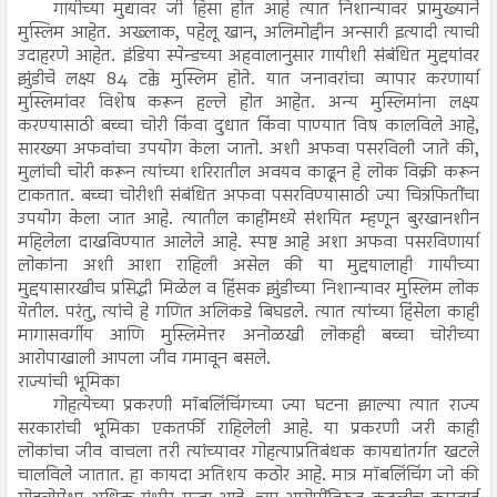
गायीच्या मुद्यावर जी हिंसा होत आहे त्यात निशान्यावर प्रामुख्याने
मुस्लिम आहेत. अख्लाक, पहेलू खान, अलिमोद्दीन अन्सारी इत्यादी त्याची
उदाहरणे आहेत. इंडिया स्पेन्डच्या अहवालानुसार गायीशी संबंधित मुद्दयांवर
झुंडीचे लक्ष्य 84 टक्के मुस्लिम होते. यात जनावरांचा व्यापार करणार्या
मुस्लिमांवर विशेष करून हल्ले होत आहेत. अन्य मुस्लिमांना लक्ष्य
करण्यासाठी बच्चा चोरी किंवा दुधात किंवा पाण्यात विष कालविले आहे,
सारख्या अफवांचा उपयोग केला जातो. अशी अफवा पसरविली जाते की,
मुलांची चोरी करून त्यांच्या शरिरातील अवयव काढून हे लोक विक्री करून
टाकतात. बच्चा चोरीशी संबंधित अफवा पसरविण्यासाठी ज्या चित्रफितींचा
उपयोग केला जात आहे. त्यातील काहींमध्ये संशयित म्हणून बुरखानशीन
महिलेला दाखविण्यात आलेले आहे. स्पष्ट आहे अशा अफवा पसरविणार्या
लोकांना अशी आशा राहिली असेल की या मुद्दयालाही गायीच्या
मुद्दयासारखीच प्रसिद्धी मिळेल व हिंसक झुंडीच्या निशान्यावर मुस्लिम लोक
येतील. परंतु, त्यांचे हे गणित अलिकडे बिघडले. त्यात त्यांच्या हिंसेला काही
मागासवर्गीय आणि मुस्लिमेत्तर अनोळखी लोकही बच्चा चोरीच्या
आरोपाखाली आपला जीव गमावून बसले.
राज्यांची भूमिका
गोहत्येच्या प्रकरणी मॉबलिंचिंगच्या ज्या घटना झाल्या त्यात राज्य
सरकारांची भूमिका एकतर्फी राहिलेली आहे. या प्रकरणी जरी काही
लोकांचा जीव वाचला तरी त्यांच्यावर गोहत्याप्रतिबंधक कायद्यांतर्गत खटले
चालविले जातात. हा कायदा अतिशय कठोर आहे. मात्र मॉबलिंचिंग जो की