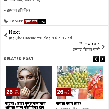
एम.आय.शेख, बशीर शेख)
- इरफान इंजिनियर
Labels:
मुख्य लेख
953
Next
ब्रम्हपुरीच्या बदलवलेल्या इतिहासाचे तीन संदर्भ
Previous
उन्माद पोसला यांनी!
RELATED POST
26
26
Jul
Jul
2024
2024
पोटगी : जेव्हा मुसलमानांनाच
नावात काय आहे?
म
शरियत मान्य नाही तेव्हा दोष