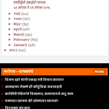
वंशविद्वेशी इस्राईली कायदा
०३ ऑगस्ट ते ०९ ऑगस्ट २०१८
July
(44)
►
June
(30)
►
May
(35)
►
April
(46)
►
March
(35)
►
February
(63)
►
January
(58)
►
2017
(141)
►
मनोगत – वाचकांचे
MORE
विजय दर्डा यांनी एकदा तरी विचार करावा?
आत्महत्या रोखणे ही कौटुंबिक जबाबदारी
काश्मिरी पंडितांचे विस्थापन, सत्यामागचे कटू सत्य
मरणावर रडायचं की धोरणावर रडायचं?
विटभट्ट्या बंद करा