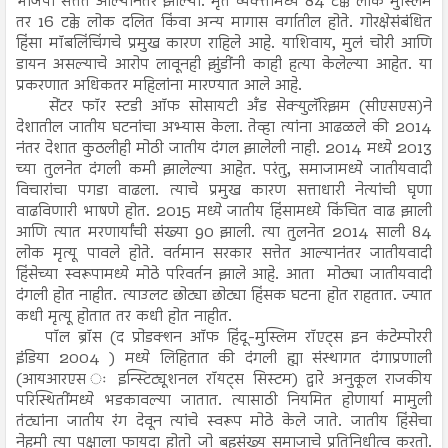
भाजपा सत्तेत आल्यानंतर झाल्या. मृत व्यक्तीमध्ये 84 टक्के लोक मुस्लिम
तर 16 टक्के लोक दलित किंवा अन्य मागास वर्गातील होते. गोरक्षेसंबंधित
हिंसा मॉबलिंचिंगचे प्रमुख कारण राहिले आहे. याशिवाय, मुलं चोरी आणि
डायन असल्याचे आरोप लावूनही झुंडींनी काही हत्या केलेल्या आहेत. या
प्रकरणात अधिकतर महिलांना मारण्यात आले आहे.
सेंटर फॉर स्टडी ऑफ सोसायटी अँड सेक्युलॅरिझम (सीएसएस)ने
देशातील जातीय घटनांचा अभ्यास केला. तेव्हा त्यांना आढळले की 2014
नंतर देशात कुठलीही मोठी जातीय दंगल झालेली नाही. 2014 मध्ये 2013
च्या तुलनेत दंगली कमी झालेल्या आहेत. परंतु, समाजामध्ये जातीयवादी
विचारांचा पगडा वाढला. त्याचे प्रमुख कारण सत्ताधारी नेत्यांची घृणा
वाढविणारी भाषणे होत. 2015 मध्ये जातीय हिंसामध्ये किंचित वाढ झाली
आणि त्यात मरणार्यांची संख्या 90 झाली. त्या तुलनेत 2014 साली 84
लोक मृत्यू पावले होते. वर्तमान सरकार सत्तेत आल्यानंतर जातीयवादी
हिंसेच्या स्वरूपामध्ये मोठे परिवर्तन झाले आहे. आता मोठ्या जातीयवादी
दंगली होत नाहीत. त्याउलट छोट्या छोट्या हिंसक घटना होत राहतात. ज्यात
कधी मृत्यू होतात तर कधी होत नाहीत.
पॉल ब्रॉस (द प्रोडक्शन ऑफ हिंदू-मुस्लिम रॉएट्स इन कंटेम्पोररी
इंडिया 2004 ) मध्ये लिहितात की दंगली ह्या संस्थागत दंगाप्रणाली
(आयआरएस ः इन्स्टिट्यूशनल रॉयट्स सिस्टम) द्वारे अनुकूल राजकीय
परिस्थितींमध्ये भडकावल्या जातात. त्यासाठी नियमित होणार्या मामुली
तंट्यांना जातीय रंग देवून त्यांचे स्वरूप मोठे केले जाते. जातीय हिंसेचा
नेहमी त्या पक्षाला फायदा होतो जो बहुसंख्य समाजाचे प्रतिनिधीत्व करतो.