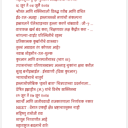
महाराष्ट्रात पुन्हा मुस्लिम आरक्षणाची मागणी!
२८ जून ते ०४ जुलै २०२४
श्रीमंत आणि शक्तिशाली विरुद्ध गरीब आणि वंचित
ईद-उल-अज़हा : इस्लाममध्ये सणांची संकल्पना
इस्रायलने पॅलेस्टाइनवर हल्ला करणे थांबवावे : जी-7 ...
वायफळ खर्च बंद करा; शिक्षणावर लक्ष केंद्रीत करा - ...
चांगल्या-वाईट परिस्थितीचे रहस्य
प्रतिकात्मक कुर्बानीचे वास्तव?
तुमचं आवडता रंग कोणता आहे?
नवाब मोहसीन-उल-मुल्क
कुरआन आणि वनस्पतीशास्त्र (भाग २२)
उपासनांच्या परिणामस्वरूप अल्लाह चुकांना क्षमा करील
सूरह बनीइस्राईल : ईशवाणी (दिव्य कुरआन)
न्यायाधीशाचे चातुर्य
इस्लामोफोबिक ‘हमारे बारा’ चित्रपटाच्या प्रदर्शनाला...
प्रेषित इब्राहीम (अ.) यांचे विशेष व्यक्तिमत्त्व
२१ जून ते २७ जून २०२४
स्वार्थी आणि जातीयवादी राजकारणाला निर्णायक नकार
NEET : देशात एकही क्षेत्र भ्रष्टाचारमुक्त नाही
सहिष्णु रामोजी राव
माणूस निगराणीत आहे
महाराष्ट्रात बदलाचे वारे!