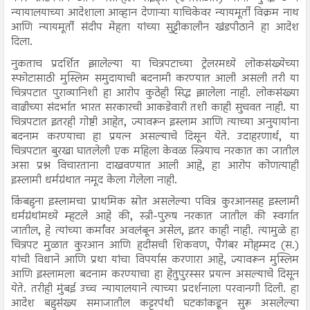
न्यायालयाच्या आदेशाला आव्हान देणाऱ्या याचिकेवर न्यायमूर्ती विक्रम नाथ
आणि न्यायमूर्ती संदीप मेहता यांच्या सुट्टीकालीन खंडपीठाने हा आदेश
दिला.
नुकताच प्रदर्शित झालेल्या या चित्रपटाच्या ट्रेलरमध्ये लोकसंख्येच्या
स्फोटासाठी मुस्लिम समुदायाची बदनामी करण्यात आली असली तरी या
चित्रपटात पुराव्यानिशी हा आरोप कुठेही सिद्ध झालेला नाही. लोकसंख्या
वाढीच्या संदर्भात भारत सरकारची आकडेवारी तशी काही सुचवत नाही. या
चित्रपटात इतरही गोष्टी आहेत, ज्यावरून इस्लाम आणि त्याच्या अनुयायांना
बदनाम करण्याचा हा प्रयत्न असल्याचे दिसून येते. उदाहरणार्थ, या
चित्रपटात बुरखा घातलेली एक महिला केवळ स्त्रियाच नरकात का जातील
असा प्रश्न विचारताना दाखवण्यात आली आहे, हा आरोप कोणत्याही
इस्लामी धर्मग्रंथात नमूद केला गेलेला नाही.
किंबहुना इस्लामचा प्राथमिक स्रोत असलेल्या पवित्र कुरआनसह इस्लामी
धर्मग्रंथांमध्ये म्हटले आहे की, स्त्री-पुरुष नरकात जातील की स्वर्गात
जातील, हे त्यांच्या कर्मांवर अवलंबून असेल, इतर काही नाही. त्यामुळे हा
चित्रपट मुळात कुरआन आणि हदीसची शिकवण, पैगंबर मोहम्मद (स.)
यांची विधाने आणि प्रथा यांचा विपर्यास करणारा आहे, ज्यावरून मुस्लिम
आणि इस्लामला बदनाम करण्याचा हा हेतुपुरस्सर प्रयत्न असल्याचे दिसून
येते. तरीही मुंबई उच्च न्यायालयाने त्याच्या प्रदर्शनाला परवानगी दिली. हा
आदेश बहुसंख्य समाजातील कट्टरपंथी घटकांकडून सुरू असलेल्या