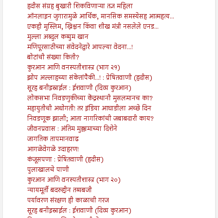
हदीस संग्रह बुखारी शिकविणाऱ्या तज्ञ महिला
ऑनलाइन जुगारामुळे आर्थिक, मानसिक समस्येसह आत्महत्य...
एकही मुस्लिम, ख्रिश्चन किंवा शीख मंत्री नसलेले एनड...
मुल्ला अब्दुल कय्युम खान
मणिपूरसाठीच्या संवेदनेद्वारे आपल्या वेदना...!
बोटांची संख्या किती?
कुरआन आणि वनस्पतीशास्त्र (भाग २१)
झोप अल्लाहच्या संकेतांपैकी...! : प्रेषितवाणी (हदीस)
सूरह बनीइस्राईल : ईशवाणी (दिव्य कुरआन)
लोकसभा निवडणुकीच्या केंद्रस्थानी मुसलमानच का?
महायुतीची अधोगती! तर इंडिया आघाडीला अच्छे दिन
निवडणूक झाली; आता नागरिकांची जबाबदारी काय?
जीवनप्रवास : अंतिम मुक्कामाच्या दिशेने
जागतिक तापमानवाढ
आगळेवेगळे उदाहरण!
कंजूसपणा : प्रेषितवाणी (हदीस)
पुलाखालचे पाणी
कुरआन आणि वनस्पतीशास्त्र (भाग २०)
न्यायमूर्ती बदरुद्दीन तय्यबजी
पर्यावरण संरक्षण ही काळाची गरज
सूरह बनीइस्राईल : ईशवाणी (दिव्य कुरआन)