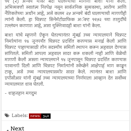
१९ (२) अन्वये यावर बंदी घालण्याची मागणी बाशा यांनी केली.
अभिव्यक्ती स्वातंत्र्य निरपेक्ष नसून सार्वजनिक सुव्यवस्था, आरोग्य आणि
नैतिकतेच्या अधीन आहे, असे कलम २५ अन्वये बंदी घालण्याची मागणीही
त्यांनी केली. हा चित्रपट सिनेमॅटोग्राफिक अॅक्ट १९५२ च्या तरतुदींचे
उल्लंघन करणारा आहे, असा युक्तिवादही बाशा यांनी केला.
बाशा यांचे म्हणणे ऐकून घेतल्यानंतर मुंबई उच्च न्यायालयाने चित्रपट
निर्मात्यांना १४ जूनपर्यंत चित्रपट प्रदर्शित करण्यास मनाई केली आणि
चित्रपट पाहण्यासाठी तीन सदस्यीय समिती स्थापन करून अहवाल देण्यास
सांगितले. समिती आपला अहवाल सादर करू शकली नाही आणि वेळेची
मागणी केली असता न्यायालयाने १४ जूनपासून चित्रपट प्रदर्शित करण्यास
परवानगी दिली आणि चित्रपट निर्मात्यांनी स्वेच्छेने आक्षेपार्ह भाग काढून
टाकू, असे उच्च न्यायालयासमोर सादर केले. त्यानंतर बाशा आणि
एपीसीआर यांनी मुंबई उच्च न्यायालयाच्या निर्णयाला आव्हान देत सर्वोच्च
न्यायालयात धाव घेतली.
- शाहजहान मगदुम
Labels:
news
342
Next