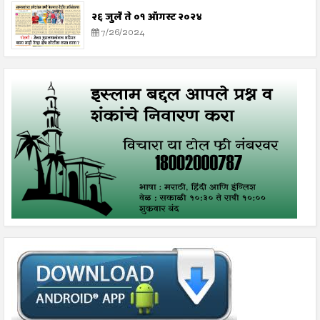
२६ जुलै ते ०१ ऑगस्ट २०२४
7/26/2024