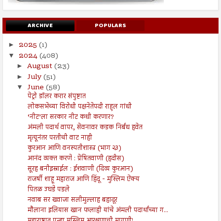
ARCHIVE
POPULARS
2025
(1)
►
2024
(408)
▼
August
(23)
►
July
(51)
►
June
(58)
▼
पेट्रो डॉलर करार संपुष्टात
लोकसभेच्या विरोधी पक्षनेतेपदी राहुल गांधी
‘नीट’ला सरकार नीट कधी करणार?
अंमली पदार्थ वापर, सेवनावर कडक निर्बंध हवेत
मृत्यूनंतर परतीची वाट नाही
कुरआन आणि वनस्पतीशास्त्र (भाग २३)
आनंद व्यक्त करणे : प्रेषितवाणी (हदीस)
सूरह बनीइस्राईल : ईशवाणी (दिव्य कुरआन)
राजर्षी शाहू महाराज आणि हिंदू - मुस्लिम ऐक्य
पितळ उघडे पडले
नवाब सर ख्वाजा सलीमुल्लाह बहादूर
मौलाना इलियास खान फलाही यांचे अंमली पदार्थांच्या ग...