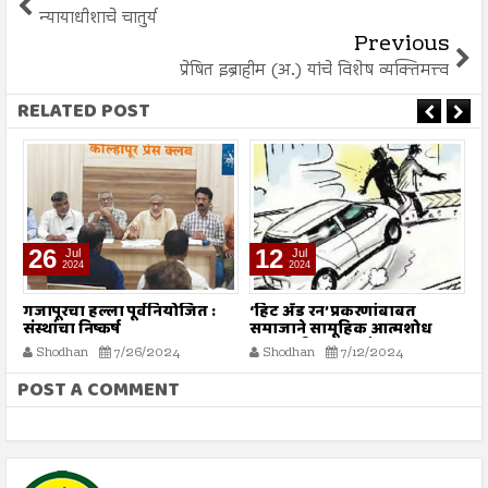
न्यायाधीशाचे चातुर्य
Previous
प्रेषित इब्राहीम (अ.) यांचे विशेष व्यक्तिमत्त्व
RELATED POST
26
12
Jul
Jul
2024
2024
गजापूरचा हल्ला पूर्वनियोजित :
‘हिट अँड रन’ प्रकरणांबाबत
म
संस्थांचा निष्कर्ष
समाजाने सामूहिक आत्मशोध
या
करण्याची गरज - मौलाना
ग
Shodhan
7/26/2024
Shodhan
7/12/2024
इलियास खान फलाही
क
POST A COMMENT