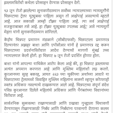
इस्लामविरोधी कथेला प्रोत्साहन देण्यास प्रोत्साहन देतो.
१३ जून रोजी झालेल्या सुनावणीदरम्यान सर्वोच्च न्यायालयाच्या न्यायमूर्तींनी
चित्रपटाचा ट्रेलर युट्युबवर पाहिला असून तो आक्षेपार्ह असल्याचे म्हटले
आहे. आज सकाळी आम्ही टीझर पाहिला आहे. त्या सर्व आक्षेपार्ह
मजकुराबाबत तसे आहे. हा टीझर युट्युबवर उपलब्ध आहे,’ असे न्यायमूर्ती
मेहता यांनी सुनावणीदरम्यान सांगितले.
केंद्रीय चित्रपट प्रमाणन मंडळाने (सीबीएफसी) चित्रपटाला प्रमाणपत्र
दिल्यानंतर अझहर बाशा आणि एपीसीआर यांनी हे प्रमाणपत्र रद्द करून
चित्रपटाच्या प्रदर्शनाविरोधात आदेश देण्याची मागणी मुंबई उच्च
न्यायालयात केली होती. हा चित्रपट ७ जून रोजी प्रदर्शित होणार होता.
बाशा यांनी आपल्या याचिकेत आरोप केला आहे की, हा चित्रपट इस्लामचा
अत्यंत अपमान करणारा आहे आणि मुस्लिम महिलांशी लग्न करतो.
कुरआनच्या सूरह बकरह, आयत २२३ च्या चुकीच्या अर्थाच्या आधारे या
चित्रपटाच्या ट्रेलरमध्ये विवाहित मुस्लिम महिलांना व्यक्ती म्हणून कोणताही
स्वतंत्र अधिकार नसल्याचे दाखवण्यात आले आहे. चित्रपटाचा संपूर्ण संदेश
पवित्र कुरआनात दिलेले महिलांचे अधिकार आणि पैगंबरांच्या विधानांच्या
विरोधात आहे.
सार्वजनिक सुव्यवस्था राखण्यासाठी आणि एखाद्या गुन्ह्याला चिथावणी
देण्यापासून रोखण्यासाठी निर्बंध आणि निर्बंधांना परवानगी देणाऱ्या कलम