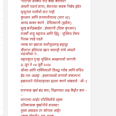
‘नीट’ला सरकार नीट कधी करणार?
अंमली पदार्थ वापर, सेवनावर कडक निर्बंध हवेत
मृत्यूनंतर परतीची वाट नाही
कुरआन आणि वनस्पतीशास्त्र (भाग २३)
आनंद व्यक्त करणे : प्रेषितवाणी (हदीस)
सूरह बनीइस्राईल : ईशवाणी (दिव्य कुरआन)
राजर्षी शाहू महाराज आणि हिंदू - मुस्लिम ऐक्य
पितळ उघडे पडले
नवाब सर ख्वाजा सलीमुल्लाह बहादूर
मौलाना इलियास खान फलाही यांचे अंमली
पदार्थांच्या ग...
महाराष्ट्रात पुन्हा मुस्लिम आरक्षणाची मागणी!
२८ जून ते ०४ जुलै २०२४
श्रीमंत आणि शक्तिशाली विरुद्ध गरीब आणि वंचित
27
16
ईद-उल-अज़हा : इस्लाममध्ये सणांची संकल्पना
Mar
Aug
2025
2024
इस्रायलने पॅलेस्टाइनवर हल्ला करणे थांबवावे : जी-7
...
शोधन- २८ मार्च ते ३ एप्रिल २०२५
१६ ऑगस्ट ते २२ ऑगस्ट २
वायफळ खर्च बंद करा; शिक्षणावर लक्ष केंद्रीत करा -
...
Shodhan
3/27/2025
Shodhan
8/16/2024
चांगल्या-वाईट परिस्थितीचे रहस्य
प्रतिकात्मक कुर्बानीचे वास्तव?
तुमचं आवडता रंग कोणता आहे?