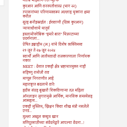
नवाब मोहसीन-उल-मुल्क
कुरआन आणि वनस्पतीशास्त्र (भाग २२)
उपासनांच्या परिणामस्वरूप अल्लाह चुकांना क्षमा
करील
सूरह बनीइस्राईल : ईशवाणी (दिव्य कुरआन)
न्यायाधीशाचे चातुर्य
इस्लामोफोबिक ‘हमारे बारा’ चित्रपटाच्या
प्रदर्शनाला...
प्रेषित इब्राहीम (अ.) यांचे विशेष व्यक्तिमत्त्व
२१ जून ते २७ जून २०२४
स्वार्थी आणि जातीयवादी राजकारणाला निर्णायक
नकार
NEET : देशात एकही क्षेत्र भ्रष्टाचारमुक्त नाही
सहिष्णु रामोजी राव
माणूस निगराणीत आहे
महाराष्ट्रात बदलाचे वारे!
हदीस संग्रह बुखारी शिकविणाऱ्या तज्ञ महिला
ऑनलाइन जुगारामुळे आर्थिक, मानसिक समस्येसह
आत्महत्य...
एकही मुस्लिम, ख्रिश्चन किंवा शीख मंत्री नसलेले
एनड...
मुल्ला अब्दुल कय्युम खान
मणिपूरसाठीच्या संवेदनेद्वारे आपल्या वेदना...!