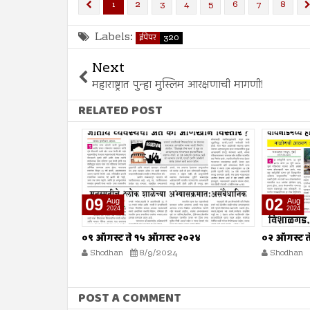
1
2
3
4
5
6
7
8
Labels:
ईपेपर
320
Next
महाराष्ट्रात पुन्हा मुस्लिम आरक्षणाची मागणी!
RELATED POST
02
26
Aug
2024
गस्ट २०२४
०२ ऑगस्ट ते ०८ ऑगस्ट २०२४
२६ जुल
2024
Shodhan
8/2/2024
Shod
POST A COMMENT