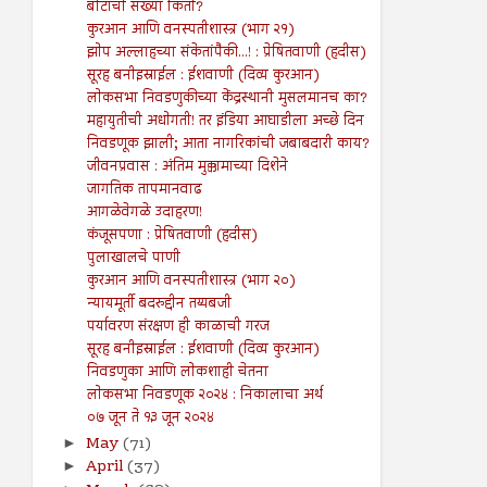
बोटांची संख्या किती?
कुरआन आणि वनस्पतीशास्त्र (भाग २१)
झोप अल्लाहच्या संकेतांपैकी...! : प्रेषितवाणी (हदीस)
सूरह बनीइस्राईल : ईशवाणी (दिव्य कुरआन)
लोकसभा निवडणुकीच्या केंद्रस्थानी मुसलमानच का?
महायुतीची अधोगती! तर इंडिया आघाडीला अच्छे दिन
निवडणूक झाली; आता नागरिकांची जबाबदारी काय?
जीवनप्रवास : अंतिम मुक्कामाच्या दिशेने
जागतिक तापमानवाढ
आगळेवेगळे उदाहरण!
कंजूसपणा : प्रेषितवाणी (हदीस)
पुलाखालचे पाणी
कुरआन आणि वनस्पतीशास्त्र (भाग २०)
न्यायमूर्ती बदरुद्दीन तय्यबजी
पर्यावरण संरक्षण ही काळाची गरज
सूरह बनीइस्राईल : ईशवाणी (दिव्य कुरआन)
निवडणुका आणि लोकशाही चेतना
लोकसभा निवडणूक २०२४ : निकालाचा अर्थ
०७ जून ते १३ जून २०२४
May
(71)
►
April
(37)
►