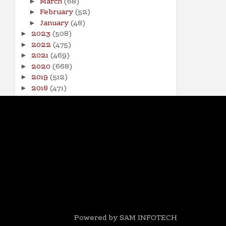
March
(68)
►
February
(52)
►
January
(48)
►
2023
(508)
►
2022
(475)
►
2021
(469)
►
2020
(668)
►
2019
(512)
►
2018
(471)
►
2017
(141)
►
Powered by SAM INFOTECH