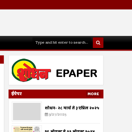
ईपेपर
MORE
शोधन- २८ मार्च ते ३ एप्रिल २०२५
3/27/2025
१६ ऑगस्ट ते २२ ऑगस्ट २०२४