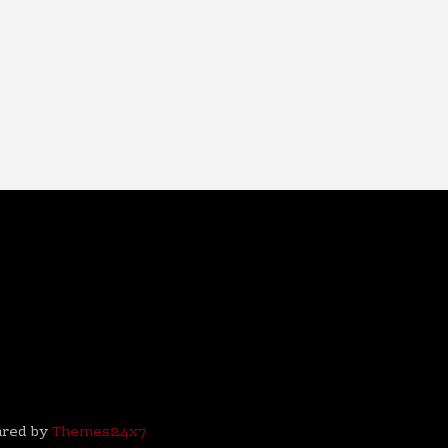
ared by
Themes24x7