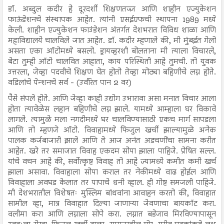
डॉ. अब्दुल कदीर हे दूरदर्शी शिक्षणतज्ज्ञ आणि शाहीन एज्युकेशन
फाऊंडेशनचे संस्थापक आहेत. त्यांनी एसईएफची स्थापना 1989 मध्ये
केली. शाहीन एज्युकेशन फाउंडेशन अंतर्गत देशभरात विविध शाळा आणि
महाविद्यालये चालविले जात आहेत. डॉ. कदीर म्हणाले की, मी मुंबईत गेलो
असता एका ऑटोमध्ये बसलो. ड्रायव्हरशी बोलताना मी त्याला विचारले,
बेटा तुम्ही ऑटो चालवित आहाता, काय परिस्थिती आहे तुमची. तो युवक
उत्तरला, जेव्हा पदवीचे शिक्षण घेत होतो तेव्हा मोठ्या बहिणीचे लग्न होते.
वडिलांचे पेन्शनचे सर्व - (उर्वरित पान 2 वर)
पैसे संपले होते. आणि जेव्हा काही उद्योग उभारावा असा मनात विचार आला
होता त्यावेळेस लहान बहिणीचे लग्न झाले. यामध्ये आम्हाला घर विकावे
लागले. त्यामुळे मला नगदीमध्ये घर चालविण्यासाठी एकच मार्ग सापडला
आणि तो म्हणजे ऑटो. विवाहामध्ये फिजुल खर्ची झाल्यामुळे अनेक
पालक कर्जबाजारी झाले आणि ते आज अनंत अडचणींचा सामना करीत
आहेत. खरे तर समाजात विवाह एकदम सोपा झाला पाहिजे. प्रेषित सल्ल.
यांचे वचन आहे की, सर्वोत्कृष्ट विवाह तो आहे ज्यामध्ये कमीत कमी खर्च
झाला असावा. विवाहाला सोपा कराल तर नेकीमध्ये वाढ होईल आणि
विवाहाला अवघड केलात तर पापाचे धनी व्हाल. ही गोष्ट समजली पाहिजे.
मी देशभरातील विशेषतः मुस्लिम बांधवांना आवाहन करतो की, विवाहात
सामील व्हा, मात्र विवाहात दिल्या जाणाऱ्या जेवणाचा बायकॉट करा.
वलीमा करा आणि लग्नाला सोपे करा. लग्नात बडेजाव मिरविण्यापासून