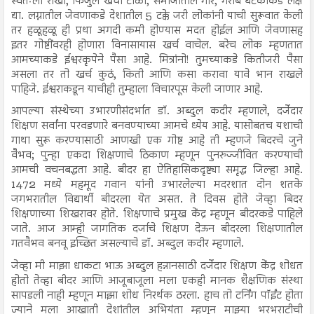
स्वतःला रोखा, फिजुल खर्ची टाळा, समाजातील गोर, गरीब घटकांकडे लक्ष
द्या. लग्नातील जेवणाकडे देशातील 5 टक्के जरी लोकांनी याची सुरूवात केली
तर हळूहळू ही प्रथा अगदी कमी होण्यास मदत होईल आणि जेवणासह
इतर गोष्टींवरही होणारा विनासायास खर्च वाचेल. बरेच लोक म्हणतात
आमच्याकडे ईश्वरकृपेने पैसा आहे. मित्रांनो! तुमच्याकडे कितीजरी पैसा
असला तर तो खर्च कुठं, किती आणि कसा करावा यावे भान राखले
पाहिजे. ईश्वराकडून याचीही तुम्हाला विचारपूस केली जाणार आहे.
आपल्या संस्थेच्या उभारणीसंदर्भात डॉ. अब्दुल कदीर म्हणाले, दर्जेदार
शिक्षण सर्वांना परवडणारे बनवण्याच्या आमचे ध्येय आहे. यासोबतच यशाची
गाथा सुरू करण्यासाठी आणखी एक गोष्ट आहे ती म्हणजे बिदरचे जुने
वैभव; पुन्हा एकदा शिक्षणाचे ठिकाण म्हणून पुनरुज्जीवित करण्याची
आमची वचनबद्धता आहे. बीदर हा ऐतिहासिकदृष्ट्या समृद्ध जिल्हा आहे.
1472 मध्ये महमूद गवान यांनी उभारलेल्या मदरशात दोन शतके
जगभरातील विद्यार्थी बीदरला येत असत. ते दिवस होते जेव्हा बिदर
शिक्षणाच्या शिखरावर होते. शिक्षणाचे प्रमुख केंद्र म्हणून बीदरकडे पाहिले
जाते. आज आम्ही जागतिक दर्जाचे शिक्षण देऊन बीदरला शिक्षणातील
गतवैभव बनवू इच्छित असल्याचे डॉ. अब्दुल कदीर म्हणाले.
जेव्हा मी माझा धाकटा भाऊ अब्दुल हन्नानसाठी दर्जेदार शिक्षण केंद्र शोधत
होतो तेव्हा बीदर आणि आजूबाजूला मला एकही मानक शैक्षणिक संस्था
सापडली नाही म्हणून माझा शोध निरर्थक ठरला. हाच तो टर्निंग पॉईंट होता
ज्याने मला आखाती देशांतील अभियंता म्हणून माझ्या भरभराटीची