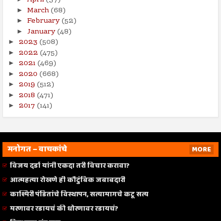
April
(37)
March
(68)
►
February
(52)
►
January
(48)
►
2023
(508)
►
2022
(475)
►
2021
(469)
►
2020
(668)
►
2019
(512)
►
2018
(471)
►
2017
(141)
►
मनोगत – वाचकांचे
MORE
विजय दर्डा यांनी एकदा तरी विचार करावा?
आत्महत्या रोखणे ही कौटुंबिक जबाबदारी
काश्मिरी पंडितांचे विस्थापन, सत्यामागचे कटू सत्य
मरणावर रडायचं की धोरणावर रडायचं?