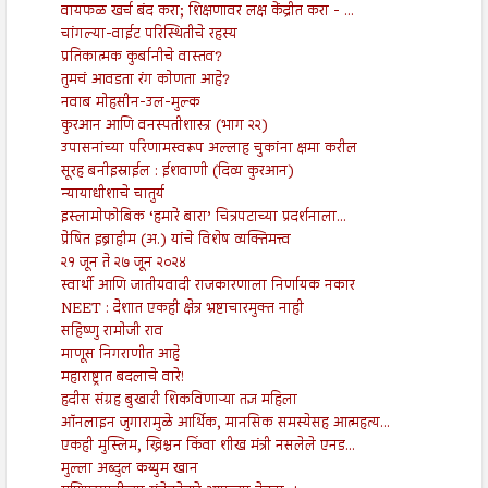
वायफळ खर्च बंद करा; शिक्षणावर लक्ष केंद्रीत करा - ...
चांगल्या-वाईट परिस्थितीचे रहस्य
प्रतिकात्मक कुर्बानीचे वास्तव?
तुमचं आवडता रंग कोणता आहे?
नवाब मोहसीन-उल-मुल्क
कुरआन आणि वनस्पतीशास्त्र (भाग २२)
उपासनांच्या परिणामस्वरूप अल्लाह चुकांना क्षमा करील
सूरह बनीइस्राईल : ईशवाणी (दिव्य कुरआन)
न्यायाधीशाचे चातुर्य
इस्लामोफोबिक ‘हमारे बारा’ चित्रपटाच्या प्रदर्शनाला...
प्रेषित इब्राहीम (अ.) यांचे विशेष व्यक्तिमत्त्व
२१ जून ते २७ जून २०२४
स्वार्थी आणि जातीयवादी राजकारणाला निर्णायक नकार
NEET : देशात एकही क्षेत्र भ्रष्टाचारमुक्त नाही
सहिष्णु रामोजी राव
माणूस निगराणीत आहे
महाराष्ट्रात बदलाचे वारे!
हदीस संग्रह बुखारी शिकविणाऱ्या तज्ञ महिला
ऑनलाइन जुगारामुळे आर्थिक, मानसिक समस्येसह आत्महत्य...
एकही मुस्लिम, ख्रिश्चन किंवा शीख मंत्री नसलेले एनड...
मुल्ला अब्दुल कय्युम खान