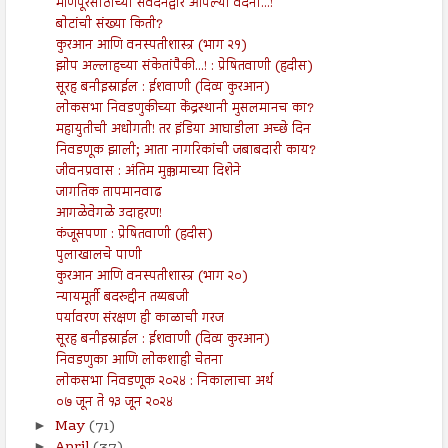
मणिपूरसाठीच्या संवेदनेद्वारे आपल्या वेदना...!
बोटांची संख्या किती?
कुरआन आणि वनस्पतीशास्त्र (भाग २१)
झोप अल्लाहच्या संकेतांपैकी...! : प्रेषितवाणी (हदीस)
सूरह बनीइस्राईल : ईशवाणी (दिव्य कुरआन)
लोकसभा निवडणुकीच्या केंद्रस्थानी मुसलमानच का?
महायुतीची अधोगती! तर इंडिया आघाडीला अच्छे दिन
निवडणूक झाली; आता नागरिकांची जबाबदारी काय?
जीवनप्रवास : अंतिम मुक्कामाच्या दिशेने
जागतिक तापमानवाढ
आगळेवेगळे उदाहरण!
कंजूसपणा : प्रेषितवाणी (हदीस)
पुलाखालचे पाणी
कुरआन आणि वनस्पतीशास्त्र (भाग २०)
न्यायमूर्ती बदरुद्दीन तय्यबजी
पर्यावरण संरक्षण ही काळाची गरज
सूरह बनीइस्राईल : ईशवाणी (दिव्य कुरआन)
निवडणुका आणि लोकशाही चेतना
लोकसभा निवडणूक २०२४ : निकालाचा अर्थ
०७ जून ते १३ जून २०२४
May
(71)
►
►