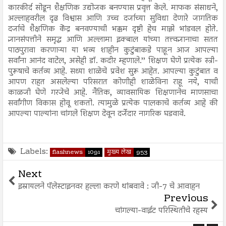
कारकीर्द सोडून शैक्षणिक उद्योजक बनण्यास प्रवृत्त केले. माफक संसाधने,
अल्लाहवरील दृढ विश्वास आणि उच्च दर्जाच्या सुविधा देणारे जागतिक
दर्जाचे शैक्षणिक केंद्र बनवण्याची भक्कम दृष्टी हेच माझे भांडवल होते.
ज्ञानसंपत्तीने समृद्ध आणि अल्लामा इक्बाल यांच्या तत्त्वज्ञानाचा सतत
पाठपुरावा करणाऱ्या या भव्य शाहीन कुटुंबाकडे पाहून आज आपल्या
सर्वांना आनंद वाटेल, असेही डॉ. कदीर म्हणाले.’’ शिक्षण घेणे प्रत्येक स्त्री-
पुरूषाचे कर्तव्य आहे. सध्या शाळेचे प्रवेश सुरू आहेत. आपल्या कुटुंबात व
आपण राहत असलेल्या परिसरात कोणीही शाळेविना राहू नये, याची
काळजी घेणे गरजेचे आहे. नैतिक, व्यावसायिक शिक्षणानेच माणसाचा
सर्वांगीण विकास होवू शकतो. त्यामुळे प्रत्येक पालकाचे कर्तव्य आहे की
आपल्या पाल्यांना चांगले शिक्षण देवून दर्जेदार नागरिक घडवावे.
Labels:
flashnews
1091
मुख्य लेख
953
Next
इस्रायलने पॅलेस्टाइनवर हल्ला करणे थांबवावे : जी-7 चे आवाहन
Previous
चांगल्या-वाईट परिस्थितीचे रहस्य