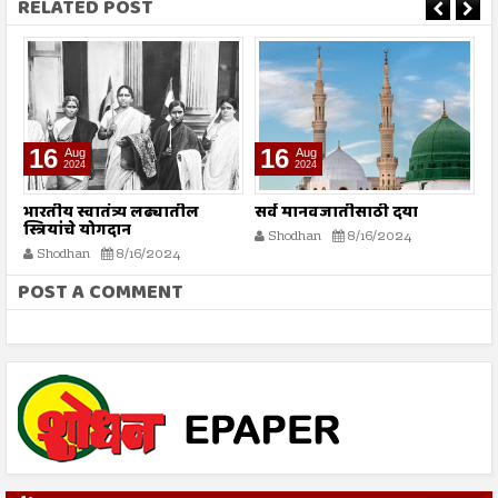
RELATED POST
16
16
Aug
Aug
2024
2024
भारतीय स्वातंत्र्य लढ्यातील
सर्व मानवजातीसाठी दया
र
स्त्रियांचे योगदान
न
Shodhan
8/16/2024
ग
Shodhan
8/16/2024
बट
POST A COMMENT