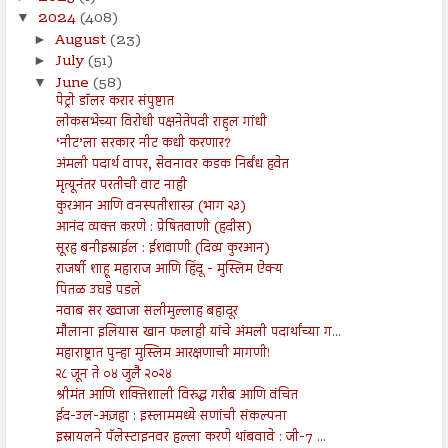
2024
(408)
▼
August
(23)
►
July
(51)
►
June
(58)
▼
पेट्रो डॉलर करार संपुष्टात
लोकसभेच्या विरोधी पक्षनेतेपदी राहुल गांधी
‘नीट’ला सरकार नीट कधी करणार?
अंमली पदार्थ वापर, सेवनावर कडक निर्बंध हवेत
मृत्यूनंतर परतीची वाट नाही
कुरआन आणि वनस्पतीशास्त्र (भाग २३)
आनंद व्यक्त करणे : प्रेषितवाणी (हदीस)
सूरह बनीइस्राईल : ईशवाणी (दिव्य कुरआन)
राजर्षी शाहू महाराज आणि हिंदू - मुस्लिम ऐक्य
पितळ उघडे पडले
नवाब सर ख्वाजा सलीमुल्लाह बहादूर
मौलाना इलियास खान फलाही यांचे अंमली पदार्थांच्या ग...
महाराष्ट्रात पुन्हा मुस्लिम आरक्षणाची मागणी!
२८ जून ते ०४ जुलै २०२४
श्रीमंत आणि शक्तिशाली विरुद्ध गरीब आणि वंचित
ईद-उल-अज़हा : इस्लाममध्ये सणांची संकल्पना
इस्रायलने पॅलेस्टाइनवर हल्ला करणे थांबवावे : जी-7 ...