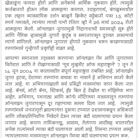
खेळाडूंना फायदा होतो आणि अनेकांचे आर्थिक नुकसान होते. त्यामुळे
कर्जबाजारी होऊन लोक आत्महत्या करतात. उदाहरणार्थ, बंगळुरूमधील
एक लहान व्यावसायिक दर्शन बाळूने क्रिकेट सट्टेबाजी पवर 1.5 कोटी
रुपये गमावले, त्यानंतर त्याची पत्नी रंजिता व्ही ने 26 मार्च 2024 रोजी
आत्महत्या केली. ऑनलाइन जुगारामुळे निद्रानाशाची समस्याही सुरू होते
आणि नैतिक ऱ्हासामुळे जुगारी कुटुंब व समाजापासून दुरावत असल्याचे
त्यांनी सांगितले. ऑनलाइन जुगारात होणारे नुकसान भरून काढण्यासाठी
तरुणांमध्ये गुन्हेगारी प्रवृत्तीही वाढत आहे.
आपल्या समाजाला उद्ध्वस्त करणाऱ्या ऑनलाइन गेम आणि जुगाराच्या
विरोधात आणि ते रोखण्यासाठी ‘युथ मुव्हमेंट ऑफ महाराष्ट्राने’ 7 जून ते
14 जून 2004 या कालावधीत संपूर्ण महाराष्ट्रात राबवित आहे. ऑनलाईन
जुगार हटवा, देशाच्या तरुणांना वाचवा या नावाने हे अभियान साजरे केले
जात आहे. या अभियानाखाली सर्व प्रसिद्धी माध्यमांचा वापर केला जात
आहे. बॅनर्स, ऑटो बॅनर, स्टिकर्स, हँड बिल हे देखील या मोहिमेचा भाग
आहेत. अभियान, पथनाट्य आणि कॉर्नर मीटिंगच्या माध्यमातून तरुणांना
ऑनलाइन जुगारापासून दूर राहण्याचा सल्ला दिला जात आहे. त्यामुळे
तरुणांमध्ये जनजागृती झाल्यानंतर दुसऱ्या टप्प्यात प्रशासनाकडून अधिकारी
आणि लोकप्रतिनिधींना निवेदने देऊन त्यावर बंदी घालण्याचा प्रयत्न केला
जाणार आहे. कारण तामिळनाडू, आसाम, तेलंगणा आदींसह भारतातील
अनेक राज्यांमध्ये त्यावर बंदी घालण्यात आली आहे. तिसऱ्या टप्प्यात आम्ही
न्यायालयाच्या माध्यमातून ऑनलाइन गेमवर बंदी घालण्याचा प्रयत्न करू.