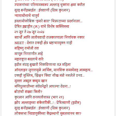
उपासनांच्या परिणामस्वरूप अल्लाह चुकांना क्षमा करील
सूरह बनीइस्राईल : ईशवाणी (दिव्य कुरआन)
न्यायाधीशाचे चातुर्य
इस्लामोफोबिक ‘हमारे बारा’ चित्रपटाच्या प्रदर्शनाला...
प्रेषित इब्राहीम (अ.) यांचे विशेष व्यक्तिमत्त्व
२१ जून ते २७ जून २०२४
स्वार्थी आणि जातीयवादी राजकारणाला निर्णायक नकार
NEET : देशात एकही क्षेत्र भ्रष्टाचारमुक्त नाही
सहिष्णु रामोजी राव
माणूस निगराणीत आहे
महाराष्ट्रात बदलाचे वारे!
हदीस संग्रह बुखारी शिकविणाऱ्या तज्ञ महिला
ऑनलाइन जुगारामुळे आर्थिक, मानसिक समस्येसह आत्महत्य...
एकही मुस्लिम, ख्रिश्चन किंवा शीख मंत्री नसलेले एनड...
मुल्ला अब्दुल कय्युम खान
मणिपूरसाठीच्या संवेदनेद्वारे आपल्या वेदना...!
बोटांची संख्या किती?
कुरआन आणि वनस्पतीशास्त्र (भाग २१)
झोप अल्लाहच्या संकेतांपैकी...! : प्रेषितवाणी (हदीस)
सूरह बनीइस्राईल : ईशवाणी (दिव्य कुरआन)
लोकसभा निवडणुकीच्या केंद्रस्थानी मुसलमानच का?