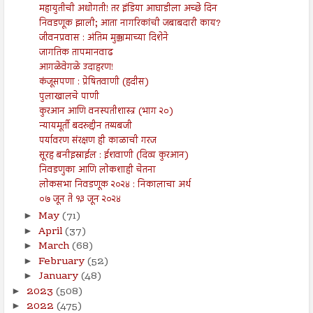
महायुतीची अधोगती! तर इंडिया आघाडीला अच्छे दिन
निवडणूक झाली; आता नागरिकांची जबाबदारी काय?
जीवनप्रवास : अंतिम मुक्कामाच्या दिशेने
जागतिक तापमानवाढ
आगळेवेगळे उदाहरण!
कंजूसपणा : प्रेषितवाणी (हदीस)
पुलाखालचे पाणी
कुरआन आणि वनस्पतीशास्त्र (भाग २०)
न्यायमूर्ती बदरुद्दीन तय्यबजी
पर्यावरण संरक्षण ही काळाची गरज
सूरह बनीइस्राईल : ईशवाणी (दिव्य कुरआन)
निवडणुका आणि लोकशाही चेतना
लोकसभा निवडणूक २०२४ : निकालाचा अर्थ
०७ जून ते १३ जून २०२४
May
(71)
►
April
(37)
►
March
(68)
►
February
(52)
►
January
(48)
►
2023
(508)
►
2022
(475)
►