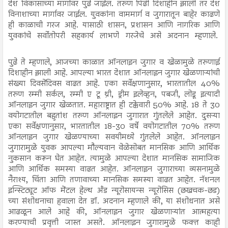
देश विकासाच्या मार्गावर पुढे जाईल. तरुण पिढी दिशाहीन झाली तर देश
विनाशाच्या मार्गावर जाईल. युवकांना वाममार्ग व जुगारातून बाहेर काढणे
ही काळाची गरज आहे. यासाठी शासन, प्रशासन आणि नागरिक आणि
युवकांचे सर्वोतोपरी सहकार्य लाभणे गरजेचे असे अदनान म्हणाले.
पुढे ते म्हणाले, आजच्या काळात ऑनलाइन जुगार व खेळामुळे तरुणाई
दिशाहीन झाली आहे. आपल्या भारत देशात ऑनलाइन जुगार खेळणाऱ्यांची
संख्या दिवसेंदिवस वाढत आहे. एका सर्वेक्षणानुसार, भारतातील 40%
तरुण रम्मी सर्कल, रम्मी ए टू थ्री, ड्रीम इलेव्हन, पबजी, लोडू इत्यादी
ऑनलाइन जुगार खेळतात. महाराष्ट्रात ही टक्केवारी 50% आहे. 18 ते 30
वयोगटातील बहुतांश तरुण ऑनलाइन जुगारात गुंतलेले आहेत. दुसऱ्या
एका सर्वेक्षणानुसार, भारतातील 18-30 वर्षे वयोगटातील 70% तरुण
ऑनलाइन जुगार खेळण्याच्या सवयीमध्ये गुंतलेले आहेत. ऑनलाइन
जुगारामुळे युवक आपल्या मौल्यवान वेळेसोबत मानसिक आणि आर्थिक
नुकसान करून घेत आहेत. त्यामुळे आपल्या देशात मानसिक सामाजिक
आणि आर्थिक समस्या वाढत आहेत. ऑनलाइन जुगाराच्या व्यसनामुळे
नैराश्य, चिंता आणि तणावाच्या मानसिक समस्या वाढत आहेत. नॅशनल
इन्स्टिट्यूट ऑफ मेंटल हेल्थ अँड न्यूरोसायन्स न्यूरोसिस (छखचक-छड)
च्या संशोधनाचा हवाला देत डॉ. अदनान म्हणाले की, या संशोधनात असे
आढळून आले आहे की, ऑनलाइन जुगार खेळणाऱ्यांत आत्महत्या
करण्याची प्रवृत्ती जास्त असते. ऑनलाइन जुगारामुळे फक्त काही