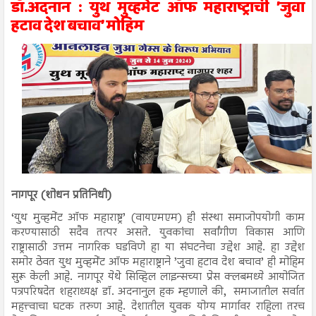
डॉ.अदनान : युथ मुव्हमेंट ऑफ महाराष्ट्राची ’जुवा
हटाव देश बचाव’ मोहिम
नागपूर (शोधन प्रतिनिधी)
‘युथ मुव्हमेंट ऑफ महाराष्ट्र’ (वायएमएम) ही संस्था समाजोपयोगी काम
करण्यासाठी सदैव तत्पर असते. युवकांचा सर्वांगीण विकास आणि
राष्ट्रासाठी उत्तम नागरिक घडविणे हा या संघटनेचा उद्देश आहे. हा उद्देश
समोर ठेवत युथ मुव्हमेंट ऑफ महाराष्ट्राने ’जुवा हटाव देश बचाव’ ही मोहिम
सुरू केली आहे. नागपूर येथे सिव्हिल लाइन्सच्या प्रेस क्लबमध्ये आयोजित
पत्रपरिषदेत शहराध्यक्ष डॉ. अदनानुल हक म्हणाले की, समाजातील सर्वात
महत्त्वाचा घटक तरुण आहे. देशातील युवक योग्य मार्गावर राहिला तरच