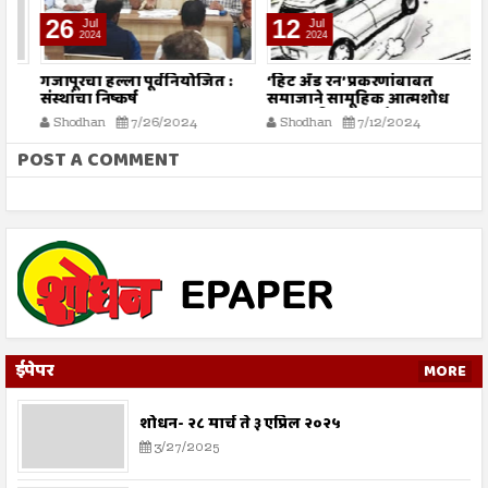
26
12
Jul
Jul
2024
2024
गजापूरचा हल्ला पूर्वनियोजित :
‘हिट अँड रन’ प्रकरणांबाबत
म
संस्थांचा निष्कर्ष
समाजाने सामूहिक आत्मशोध
या
करण्याची गरज - मौलाना
ग
Shodhan
7/26/2024
Shodhan
7/12/2024
इलियास खान फलाही
क
POST A COMMENT
ईपेपर
MORE
शोधन- २८ मार्च ते ३ एप्रिल २०२५
3/27/2025