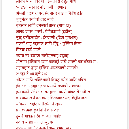
लोकसभेच्या विरोधी पक्षनेतेपदी राहुल गांधी
‘नीट’ला सरकार नीट कधी करणार?
अंमली पदार्थ वापर, सेवनावर कडक निर्बंध हवेत
मृत्यूनंतर परतीची वाट नाही
कुरआन आणि वनस्पतीशास्त्र (भाग २३)
आनंद व्यक्त करणे : प्रेषितवाणी (हदीस)
सूरह बनीइस्राईल : ईशवाणी (दिव्य कुरआन)
राजर्षी शाहू महाराज आणि हिंदू - मुस्लिम ऐक्य
पितळ उघडे पडले
नवाब सर ख्वाजा सलीमुल्लाह बहादूर
मौलाना इलियास खान फलाही यांचे अंमली पदार्थांच्या ग...
महाराष्ट्रात पुन्हा मुस्लिम आरक्षणाची मागणी!
२८ जून ते ०४ जुलै २०२४
श्रीमंत आणि शक्तिशाली विरुद्ध गरीब आणि वंचित
ईद-उल-अज़हा : इस्लाममध्ये सणांची संकल्पना
इस्रायलने पॅलेस्टाइनवर हल्ला करणे थांबवावे : जी-7 ...
वायफळ खर्च बंद करा; शिक्षणावर लक्ष केंद्रीत करा - ...
चांगल्या-वाईट परिस्थितीचे रहस्य
प्रतिकात्मक कुर्बानीचे वास्तव?
तुमचं आवडता रंग कोणता आहे?
नवाब मोहसीन-उल-मुल्क
कुरआन आणि वनस्पतीशास्त्र (भाग २२)