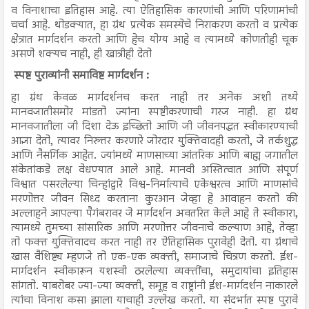
व विनाशाचा इतिहास आहे. त्या ऐतिहासिक कारणांची आणि परिणामांची
चर्चा आहे. थोडक्यात, हा ग्रंथ प्रत्येक समस्येचे निराकरण करतो व प्रत्येक
क्षेत्रात मार्गदर्शन करतो आणि हेच योग्य आहे व त्यामध्ये कोणतीही चूक
असणे शक्यच नाही, ही खात्रीही देतो
स्पष्ट पुराव्यांनी समाविष्ट मार्गदर्शन :
हा ग्रंथ केवळ मार्गदर्शनच करत नाही तर अनेक अशी तथ्ये
मानवजातीसमोर मांडतो ज्यांना स्पष्टीकरणाची गरज नाही. हा ग्रंथ
मानवजातीला जी दिशा देऊ इच्छितो आणि जी जीवनपद्धत स्वीकारण्याची
आज्ञा देतो, त्यावर निरुत्तर करणारे जोरदार युक्तिवादही करतो, जे तर्कशुद्ध
आणि नैसर्गिक आहेत. ज्यांमध्ये माणसाच्या आंतरिक आणि बाह्य जगातील
संकेतांकडे लक्ष वेधण्यात आले आहे. मानवी अस्तित्वात आणि संपूर्ण
विश्वात पसरलेल्या चिन्हांद्वारे विश्व-निर्मात्याचे एकेश्वरत्व आणि माणसांचे
मरणोत्तर जीवन सिध्द करताना कुरआन जेव्हा हे आवाहन करतो की
अल्लाहने आपल्या पैगंबरावर जे मार्गदर्शन अवतरित केले आहे ते स्वीकारा,
त्यामध्ये तुमच्या सांसारिक आणि मरणोत्तर जीवनाचे कल्याण आहे, तेव्हा
तो फक्त युक्तिवादच करत नाही तर ऐतिहासिक पुरावेही देतो. या ग्रंथाचे
खास वैशिष्ट्य म्हणजे तो एक-एक व्यक्ती, समाजाचे चित्रण करतो. ईश-
मार्गदर्शन स्वीकारून यशस्वी ठरलेल्या व्यक्तींचा, समुदायांचा इतिहास
सांगतो. याबरोबर ज्या-ज्या व्यक्ती, समूह व राष्ट्रांनी ईश-मार्गदर्शन नाकारले
त्यांचा विनाश कसा झाला याचाही उल्लेख करतो. या संदर्भात स्पष्ट पुरावे