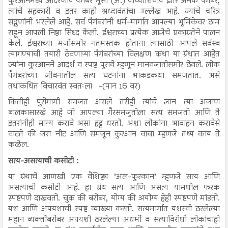
कुरआनमध्ये आदरणीय पैगंबर मूसा (अ.) यांच्याशिवाय इतर अनेक पैगंबर,
त्यांचे सहकारी व इतर काही श्रध्दावंतांचा उल्लेख आहे. ज्यांचे चरित्र
सद्गुणांनी भरलेले आहे. सर्व पैगंबरांनी धर्म-मार्गात आपल्या भूमिकेवर ठाम
राहून आपली निष्ठा सिध्द केली. ईश्वराच्या प्रत्येक आज्ञेचे एकाग्रतेने पालन
केले. ईश्वराच्या मर्जीसमोर नतमस्तक होताना त्यासाठी आपले सर्वस्व
त्यागण्याची तयारी ठेवणाऱ्या पैगंबरांच्या विलक्षण कथा या ग्रंथात आहेत
ज्यांना कुरआनने आदर्श व स्पष्ट पुरावे म्हणून मानवजातीसमोर ठेवले. लोक
पैगंबरांच्या जीवनातील सत्य घटनांना भाकडकथा समजतात. असे
तथाकथित विचारवंत स्वतःला -(पान 16 वर)
कितीही पुरोगामी समजत असले तरीही त्यांचे ज्ञान त्या अजाण
बालकासारखे आहे जो आपल्या गैरसमजुतीला सत्य समजतो आणि ते
इतरांनीही मान्य करावे असा हट्ट धरतो. अशा लोकांना आवाहन करावेसे
वाटते की जरा नीट आणि समजून कुरआन वाचा म्हणजे तथ्य काय ते
कळेल.
सत्य-असत्याची कसोटी :
या ग्रंथाचे आणखी एक वैशिष्ट्य ’अल-फुरकान’ म्हणजे सत्य आणि
असत्याची कसोटी आहे. हा ग्रंथ सत्य आणि असत्य यामधील फरक
स्पष्टपणे दाखवतो. चुक की बरोबर, योग्य की अयोग्य हेही स्पष्टपणे मांडतो.
यश आणि अपयशाची स्पष्ट व्याख्या करतो. सत्यमार्गात यशस्वी ठरलेल्या
महान व्यक्तींबरोबर अपयशी ठरलेल्या अधर्मी व सत्याविरोधी लोकांचाही