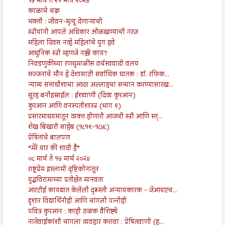
१५ मार्च ते २१ मार्च २०२४
काळाचे चक्र
भक्ती : जीवन-मृत्यू देणाऱ्याची
स्त्रीयांनी आपले अधिकार ओळखण्याची गरज
महिला दिवस नव्हे महिलांचे युग हवे
आधुनिक स्त्री म्हणजे नक्की काय?
निवडणुकीच्या रणधुमाळीस वर्चस्ववादी वलय
सज्जनांचे मौन हे देशासाठी सर्वाधिक घातक : डॉ. रफिक...
न्याय्य सत्ताधीशाचा आदर अल्लाहचा सन्मान करण्यासारख...
सूरह बनीइस्राईल : ईशवाणी (दिव्य कुरआन)
कुरआन आणि वनस्पतीशास्त्र (भाग ९)
प्रसारमाधयमातून व्यक्त होणारी आजची स्त्री आणि स्त्...
शेख बिखारी साहेब (१८१९-१८५८)
प्रेषितांचे बालपण
“मेरे यार की शादी है”
०८ मार्च ते १४ मार्च २०२४
राष्ट्रप्रेम इस्लामी दृष्टिकोनातून
युद्धविरामाच्या प्रतीक्षेत मानवता
आरटीई कायद्यात केलेली दुरूस्ती अन्यायकारक - जेआयएच...
हुशार विद्यार्थिनीही आणि चांगली पत्नीही
पवित्र कुरआन : काही ठळक वैशिष्ट्ये
नातेवाईकांशी चांगला व्यवहार करावा : प्रेषितवाणी (ह...