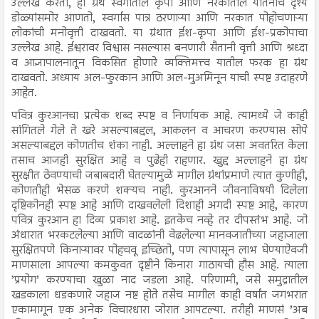
उल्लेख करतो, हा ग्रंथ स्वर्गातील कृपा आणि नरकातील यातनांचे दृश्य
डोळ्यांसमोर आणतो, स्वर्गास पात्र ठरणाऱ्या आणि नरकात पोहोचणाऱ्या
लोकांची मनोवृत्ती दाखवतो. या ग्रंथात ईश-कृपा आणि ईश-प्रकोपाचा
उल्लेख आहे. ईश्वरावर विश्वास नसल्यास बनणारी सैतानी वृत्ती आणि श्रध्दा
व आज्ञापालनातून विकसित होणारे व्यक्तिमत्त्व यातील फरक हा ग्रंथ
दाखवतो. अध्याय अल-फुरकान आणि अल-मुअमिनून याची स्पष्ट उदाहरणे
आहेत.
पवित्र कुरआनचा प्रत्येक शब्द स्पष्ट व निर्णायक आहे. त्यामध्ये जे काही
सांगितले गेले ते खरे असल्याबद्दल, आकलन व आचरण करण्यास सोपे
असल्याबद्दल कोणतीच शंका नाही. अल्लाहने हा ग्रंथ जसा अवतरित केला
तसाच आजही सुरक्षित आहे व पुढेही राहणार. खुद्द अल्लाहने हा ग्रंथ
सुरक्षीत ठेवण्याची जबाबदारी घेतल्यामुळे मागील ग्रंथांप्रमाणे त्यात कुणीही,
कोणतीही भेसळ करणे शक्यच नाही. कुरआनने जीवनाविषयी दिलेला
दृष्टिकोनही स्पष्ट आहे आणि दाखवलेली दिशाही अगदी स्पष्ट आहे, कारण
पवित्र कुरआन हा दिव्य प्रकाश आहे. इतकेच नव्हे तर दीपस्तंभ आहे. जो
अंधारात भरकटलेल्या आणि वादळांनी वेढलेल्या मानवजातीच्या जहाजाला
सुरक्षितपणे किनाऱ्यावर पोहचवू इच्छितो, पण त्यापासून लाभ घेण्याऐवजी
माणसाला आपल्या कमकुवत दृष्टीने किनारा गाठायची हौस आहे. त्याला
’प्रयोग’ करण्याचा खुळा नाद जडला आहे. परिणामी, जसे समुद्रातील
खडकाला धडकणारे जहाज नष्ट होते तसेच मागील काही वर्षांत जगभरात
एकामागून एक अनेक विचारधारा जोरात आपटल्या. तरीही माणसं ’अब