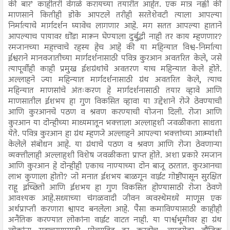
की बार’ काहीतरी वेगळं करायच्या तयारीत आहेत. एक मात्र नक्की की
माणसाने कितीही डोके आपटले तरीही सरतेशेवटी त्याला आपल्या
निर्मात्याचे मार्गदर्शन घ्यावेच लागणार आहे. मग सतत आपल्या हाताने
आपल्याच पायावर धोंडा मारून घेण्याला दुर्बुद्धी नाही तर काय म्हणणार?
रमजानच्या महत्त्वाचे रहस्य हेच आहे की या महिन्यात विश्व-निर्मात्या
ईश्वराने मानवजातीच्या मार्गदर्शनासाठी पवित्र कुरआन अवतरित केले, जसे
त्यापूर्वीही काही प्रमुख ईशग्रंथांचे अवतरण याच महिन्यात केले होते.
अल्लाहने ज्या महिन्यात मार्गदर्शनासाठी ग्रंथ अवतरित केले, त्याच
महिन्यात माणसांचे अंतःकरण हे मार्गदर्शनासाठी तयार व्हावे आणि
माणसातील ईशभय हा गुण विकसित व्हावा या उद्देशाने रोजे ठेवण्याची
आणि कुरआनचे पठण व श्रवण करण्याची योजना दिली. रोजा आणि
कुरआन या दोन्हीच्या माध्यमातून भक्ताला अल्लाहशी जवळीकता साधता
येते. पवित्र कुरआन हा ग्रंथ म्हणजे अल्लाहने आपल्या भक्तांच्या आत्म्यांशी
केलेले संबोधन आहे. या ग्रंथाचे पठण व श्रवण आणि रोजा ठेवणाऱ्या
व्यक्तीलाही अल्लाहशी विशेष जवळीकता प्राप्त होते. अशा प्रकारे रमजान
आणि कुरआन हे दोन्हीही एकाच नाण्याच्या दोन बाजू ठरतात. कुरआनचा
लाभ कुणाला होतो? जो मनात ईशभय बाळगून वाईट गोष्टींपासून सुरक्षित
राहू इच्छितो आणि ईशभय हा गुण विकसित होण्यासाठी रोजा ठेवणे
आवश्यक आहे.सध्याच्या चंगळवादी जीवन व्यवस्थेमध्ये माणूस एक
अर्थप्राप्ती करणारा श्वापद बनलेला आहे. पैसा कमाविण्यासाठी काहीही
अनैतिक करण्यात लोकांना वाईट वाटत नाही. या पार्श्वभूमीवर हा ग्रंथ