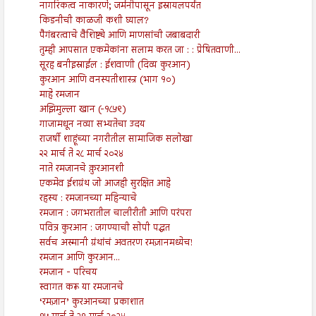
नागरिकत्व नाकारणे; जर्मनीपासून इस्रायलपर्यंत
किडनीची काळजी कशी घ्याल?
पैगंबरत्वाचे वैशिष्ट्ये आणि माणसांची जबाबदारी
तुम्ही आपसात एकमेकांना सलाम करत जा : : प्रेषितवाणी...
सूरह बनीइस्राईल : ईशवाणी (दिव्य कुरआन)
कुरआन आणि वनस्पतीशास्त्र (भाग १०)
माहे रमजान
अझिमुल्ला खान (-१८५९)
गाजामधून नव्या सभ्यतेचा उदय
राजर्षी शाहूंच्या नगरीतील सामाजिक सलोखा
२२ मार्च ते २८ मार्च २०२४
नाते रमजानचे क़ुरआनशी
एकमेव ईशग्रंथ जो आजही सुरक्षित आहे
रहस्य : रमजानच्या महिन्याचे
रमजान : जगभरातील चालीरीती आणि परंपरा
पवित्र कुरआन : जगण्याची सोपी पद्धत
सर्वच अस्मानी ग्रंथांचं अवतरण रमज़ानमध्येच!
रमजान आणि कुरआन...
रमजान - परिचय
स्वागत करू या रमजानचे
‘रमज़ान’ कुरआनच्या प्रकाशात