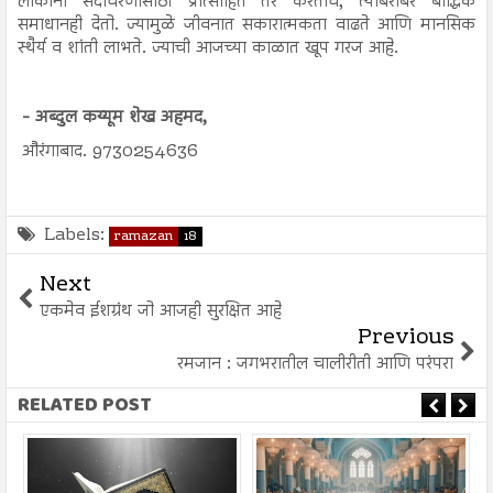
लोकांना सदाचरणासाठी प्रोत्साहित तर करतोच, त्याबरोबर बौद्धिक
समाधानही देतो. ज्यामुळे जीवनात सकारात्मकता वाढते आणि मानसिक
स्थैर्य व शांती लाभते. ज्याची आजच्या काळात खूप गरज आहे.
- अब्दुल कय्यूम शेख अहमद,
औरंगाबाद. 9730254636
Labels:
ramazan
18
Next
एकमेव ईशग्रंथ जो आजही सुरक्षित आहे
Previous
रमजान : जगभरातील चालीरीती आणि परंपरा
RELATED POST