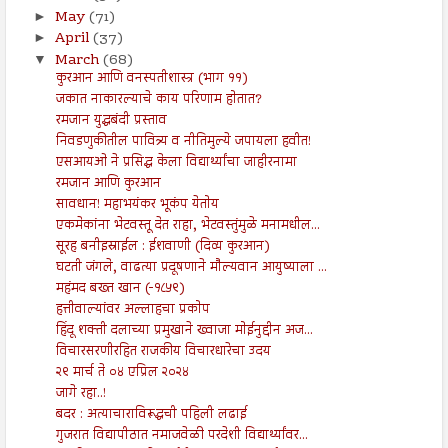
May
(71)
►
April
(37)
►
March
(68)
▼
कुरआन आणि वनस्पतीशास्त्र (भाग ११)
जकात नाकारल्याचे काय परिणाम होतात?
रमजान युद्धबंदी प्रस्ताव
निवडणुकीतील पावित्र्य व नीतिमुल्ये जपायला हवीत!
एसआयओ ने प्रसिद्ध केला विद्यार्थ्यांचा जाहीरनामा
रमजान आणि कुरआन
सावधान! महाभयंकर भूकंप येतोय
एकमेकांना भेटवस्तू देत राहा, भेटवस्तुंमुळे मनामधील...
सूरह बनीइस्राईल : ईशवाणी (दिव्य कुरआन)
घटती जंगले, वाढत्या प्रदूषणाने मौल्यवान आयुष्याला ...
महंमद बख्त खान (-१८५९)
हत्तीवाल्यांवर अल्लाहचा प्रकोप
हिंदू शक्ती दलाच्या प्रमुखाने ख्वाजा मोईनुद्दीन अज...
विचारसरणीरहित राजकीय विचारधारेचा उदय
२९ मार्च ते ०४ एप्रिल २०२४
जागे रहा..!
बदर : अत्याचाराविरूद्धची पहिली लढाई
गुजरात विद्यापीठात नमाजवेळी परदेशी विद्यार्थ्यांवर...