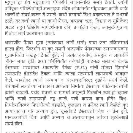
म्हणून हा ग्रंथ महत्त्वाच्या पैगंबरांचे जीवन-चरित्र समोर ठेवतो. ज्यांनी
प्रतिकूल परिस्थितीतही अल्लाहचा संदेश लोकांपर्यंत पोहचवला आणि वाईट
शक्तींशी संघर्ष करून ते जगले. कधी वाऱ्याची दिशा बदलण्यात ते यशस्वी
ठरले, तर कधी त्यांनी या कामी येऊन, आपल्या श्रद्धा, विश्वास व भुमिकेवर
अटळ राहून ’ईश्वरीय मार्गदर्शनाचा दीप’ प्रज्वलित केला, ज्यामुळे पुढच्या
पिढीचा मार्ग प्रकाशमय झाला.
आदरणीय पैगंबर मूसा (त्यांच्यावर शांती असो) यांचा जन्म इजिप्तमध्ये
झाला होता. फिरऔन या क्रूर राजाने आदरणीय पैगंबरांच्या समाजबांधवांना
गुलामगिरीत जखडून ठेवले होते. जे अत्यंत दयनीय, असहाय व लाचारीचे
जीवन जगत होते. अशा परिस्थितीत कोणतेही पाठबळ नसताना केवळ
ईश्वराच्या भरवशावर आदरणीय पैगंबर (स.अ.) यांनी मोठ्या हिंमतीने
राजासमोर ईशसंदेश ठेवला आणि त्याला सत्यमार्गी लागण्याचे आवाहन
केले. याबरोबर त्यांनी अन्याय व अत्याचाराविरुद्ध दृढतेने संघर्ष केले.
परिणामी सत्यतेच्या जोरावर व आपल्या निर्मात्या ईश्वराच्या पाठिंब्याने त्यांनी
क्रांती घडवली. प्रचंड शक्ती व सामर्थ्य असूनही फिरऔन स्वतःही बुडाला
आणि त्याचे साम्राज्यही नष्ट झाले. याचे कारण काय होते? विश्व-
निर्मात्याविरुध्द फिरऔनची बंडखोरी, कृतघ्नता व प्रजेवर त्याने केलेले क्रूर
अत्याचार व घोर अन्याय होत. दुसरीकडे ईश्वराप्रती निष्ठा व प्रेम होते.
मानवजातीची चिंता आणि अन्याय व अत्याचारातून त्यांच्या सुटकेसाठी
संघर्ष होता.