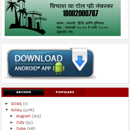
ARCHIVE
POPULARS
2025
(1)
►
2024
(408)
▼
August
(23)
►
July
(51)
►
June
(58)
►