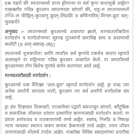
प्रश्न पडतो की रमजानमध्ये प्राप्त होणाऱ्या या सर्व कृपा कशामुळे आहेत?
याबाबतीत पवित्र कुरआन आपल्याला सांगतो की, शह्-रु रमजानल्लजी
उन्जि-ल फीहिल्-कुरआनु हुदल्-लिन्नासि व बय्यिनातिम्-मिनल-हुदा वल्-
फुरकानि
अनुवाद :-
रमजानमध्ये कुरआनचे अवतरण झाले, मानवजातीकरिता
मार्गदर्शन व मार्गदर्शनाच्या सुस्पष्ट पुराव्यांनी समाविष्ट सत्य व असत्याची
कसोटी (2 अल्-बकरह-185)
रमजानची शुभकारिता आणि त्यातील सर्व कृपांचे एकमेव कारण म्हणजे
अल्लाहने या महिन्यात पवित्र कुरआन अवतरित केले. या आयतीमध्ये
कुरआनच्या तीन विशेष गुणांचे वर्णन करण्यात आले आहे.
मानवजातीसाठी मार्गदर्शन :
कुरआनचे एक वैशिष्ट्य ’अल-हुदा’ म्हणजे मार्गदर्शन आहे. हा शब्द ज्या
अनेक अर्थांनी वापरला जातो, कुरआन त्या सर्व अर्थांनी मार्गदर्शक ग्रंथ
आहे.
हा ग्रंथ शिष्टाचार शिकवतो. उपासनेच्या पद्धती समजावून सांगतो. कौटुंबिक
व सामाजिक जीवनात शांतता प्रस्थापित करण्यासाठी मार्गदर्शन करतो. या
ग्रंथात अर्थशास्त्र व राजकारणाची तत्त्वे आहेत. स्वतंत्र, निर्भीड व निष्पक्ष
न्याय व्यवस्था स्थापन करून कायम ठेवण्याची तत्वे आहेत. उत्तम जीवन
जगण्यासाठी मोलाचे उपदेश आहेत. याबरोबर विविध समुदायांंच्या प्रगतीचा