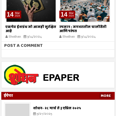
14
14
Mar
Mar
2024
2024
एकमेव ईशग्रंथ जो आजही सुरक्षित
रमजान : जगभरातील चालीरीती
प
आहे
आणि परंपरा
प
Shodhan
3/14/2024
Shodhan
3/14/2024
POST A COMMENT
ईपेपर
MORE
शोधन- २८ मार्च ते ३ एप्रिल २०२५
3/27/2025