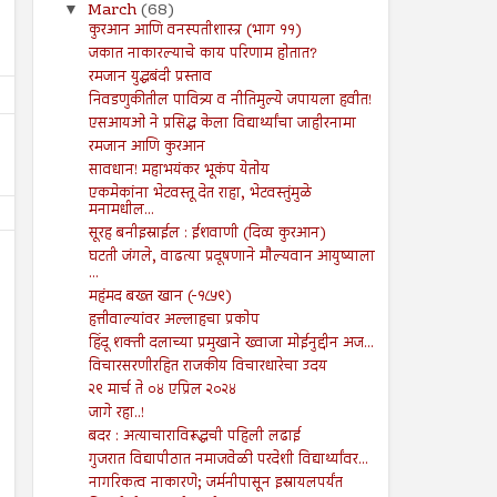
March
(68)
▼
कुरआन आणि वनस्पतीशास्त्र (भाग ११)
जकात नाकारल्याचे काय परिणाम होतात?
रमजान युद्धबंदी प्रस्ताव
निवडणुकीतील पावित्र्य व नीतिमुल्ये जपायला हवीत!
एसआयओ ने प्रसिद्ध केला विद्यार्थ्यांचा जाहीरनामा
रमजान आणि कुरआन
सावधान! महाभयंकर भूकंप येतोय
एकमेकांना भेटवस्तू देत राहा, भेटवस्तुंमुळे
मनामधील...
सूरह बनीइस्राईल : ईशवाणी (दिव्य कुरआन)
घटती जंगले, वाढत्या प्रदूषणाने मौल्यवान आयुष्याला
...
महंमद बख्त खान (-१८५९)
हत्तीवाल्यांवर अल्लाहचा प्रकोप
हिंदू शक्ती दलाच्या प्रमुखाने ख्वाजा मोईनुद्दीन अज...
09
16
Aug
Aug
विचारसरणीरहित राजकीय विचारधारेचा उदय
2024
2024
२९ मार्च ते ०४ एप्रिल २०२४
जागे रहा..!
मुहम्मद यूनुस धगधगत्या बांग्लादेशाची धुरा
स्वतंत्र भारताला नैतिक पारतंत्राचे
सांभाळणार!
बदर : अत्याचाराविरूद्धची पहिली लढाई
Shodhan
8/16/2024
गुजरात विद्यापीठात नमाजवेळी परदेशी विद्यार्थ्यांवर...
Shodhan
8/9/2024
नागरिकत्व नाकारणे; जर्मनीपासून इस्रायलपर्यंत