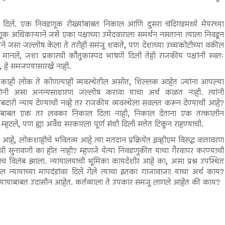
लयाने दिले. एक निवडणूक रोख्यांबाबत निकाल आणि दुसरा चंदिगडमध्ये मेयरच्या
 अधिकाऱ्याने जसे एका पक्षाच्या उमेदवाराला समर्थन नसताना त्याला निवडून
जनतेने जसा जल्लोष केला ते तरीही समजू शकते, पण देशाच्या उच्चकोटीच्या वकील
 मानले, जशा प्रकारची कौतुकास्पद भाषणे दिली तेही राजकीय पक्षांनी स्वतः
ली, हे समजण्यासारखे नाही.
काही लोक ते कोणत्याही व्यवस्थेतील असोत, शिल्लक आहेत ज्यांना आपल्या
यांनी असा अनन्यसाधारण जल्लोष करावा याचा अर्थ कळत नाही. त्यांनी
ाबदारी न्याय देण्याची नव्हे तर राजकीय व्यवस्थेला सवलत करून देण्याची आहे?
डामोडींबाबत एक तर लवकर निकाल दिला नाही, निकाल देताना एक तत्कालीन
्हटले, पण ह्या अवैध सरकारला पूर्ण संधी दिली सत्तेत टिकून राहण्याची.
र आहे, लोकशाहीचे भवितव्य आहे त्या मतदान प्रक्रियेत इव्हीएम विरुद्ध वातावरण
ांची सुनावणी का होत नाही? म्हणजे येत्या निवडणुकीत याचा गैरवापर करण्याची
च विलंब झाला. न्यायालयाची भूमिका कायदेशीर आहे का, असा प्रश्न उपस्थित
यायाच्या मापदंडांवर दिले गेले त्याचा इतका गाजावाजा! याचा अर्थ काय?
न्यायाबाबत उदासीन आहेत. कर्तव्याला ते उपकार समजू लागले आहेत की काय?