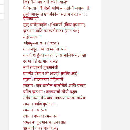
किडनीची काळजी कशी घ्याल?
पैगंबरत्वाचे वैशिष्ट्ये आणि माणसांची जबाबदारी
तुम्ही आपसात एकमेकांना सलाम करत जा : :
प्रेषितवाणी...
सूरह बनीइस्राईल : ईशवाणी (दिव्य कुरआन)
कुरआन आणि वनस्पतीशास्त्र (भाग १०)
माहे रमजान
अझिमुल्ला खान (-१८५९)
गाजामधून नव्या सभ्यतेचा उदय
राजर्षी शाहूंच्या नगरीतील सामाजिक सलोखा
२२ मार्च ते २८ मार्च २०२४
नाते रमजानचे क़ुरआनशी
एकमेव ईशग्रंथ जो आजही सुरक्षित आहे
रहस्य : रमजानच्या महिन्याचे
रमजान : जगभरातील चालीरीती आणि परंपरा
पवित्र कुरआन : जगण्याची सोपी पद्धत
सर्वच अस्मानी ग्रंथांचं अवतरण रमज़ानमध्येच!
रमजान आणि कुरआन...
रमजान - परिचय
स्वागत करू या रमजानचे
‘रमज़ान’ कुरआनच्या प्रकाशात
१५ मार्च ते २१ मार्च २०२४