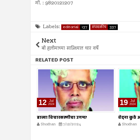
मो. : 9820121207
Labels:
editorial
137
संपादकीय
337
Next
बी हलीमाच्या सान्निध्यात चार वर्षे
RELATED POST
19
26
Jul
Jul
2024
2024
गम?
वेदना कुठे आणि लक्षण कुठे?
सर्व स्रोतां
Shodhan
7/19/2024
Shodhan