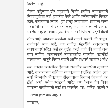
दिलेला आहे.
गेल्या महिन्यात दोन महत्त्वाचे निर्णय सर्वोच्च न्याया
निवडणुकीला जसे हायजॅक केले आणि कॅमेऱ्यासमोर निवडणूक
दिले, याबाबतचा निर्णय. ह्या दोन्ही निकालांचा सामान्य 
मंडळींनी जसे याचे स्वागत केले, जसे न्यायालयाचे आभार
एवढेच नव्हे तर एका मुख्यमंत्र्यांनी या निर्णयाची स्तुती के
ठीक आहे, सामान्य जनतेला असे वाटले असावे की अजून 
कर्तव्याचे भान आहे. पण वकील मंडळींनी राजकारण्
न्यायव्यवस्थेसहित असे तर गृहीत धरले नाही की त्यांची जब
याच सर्वोच्च न्यायालयाने महाराष्ट्रातील राजकीय घ
सरकारच्या बाजूने विचार मांडले आणि सध्याचे सरकार अवैध म
ज्या मतदान व्यवस्थेवर देशाच्या राजकीय व्यवस्थेचा मुलाधा
आहे. याबाबतच्या याचिका न्यायालयात प्रलंबित आहेत. त्य
संधी मिळावी? निवडणूक रोख्यांवरचा निकाल देतानाही बरा
होतो. अशी अनेक उदाहरणे आहेत पण केवळ दोन निकाल न्
सामान्य नागरिकांनी नाही तर राजकीय पक्ष, वकील मंडळी 
- सय्यद इफ्तेखार अहमद
संपादक,