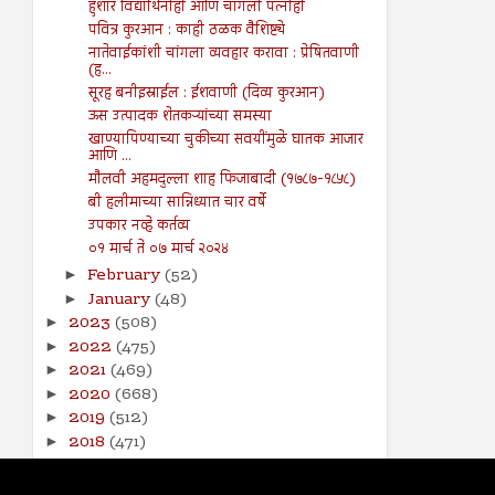
हुशार विद्यार्थिनीही आणि चांगली पत्नीही
पवित्र कुरआन : काही ठळक वैशिष्ट्ये
नातेवाईकांशी चांगला व्यवहार करावा : प्रेषितवाणी
(ह...
सूरह बनीइस्राईल : ईशवाणी (दिव्य कुरआन)
ऊस उत्पादक शेतकऱ्यांच्या समस्या
खाण्यापिण्याच्या चुकीच्या सवयींमुळे घातक आजार
आणि ...
मौलवी अहमदुल्ला शाह फिजाबादी (१७८७-१८५८)
बी हलीमाच्या सान्निध्यात चार वर्षे
उपकार नव्हे कर्तव्य
०१ मार्च ते ०७ मार्च २०२४
February
(52)
►
January
(48)
►
2023
(508)
►
2022
(475)
►
2021
(469)
►
2020
(668)
►
2019
(512)
►
2018
(471)
►
2017
(141)
►