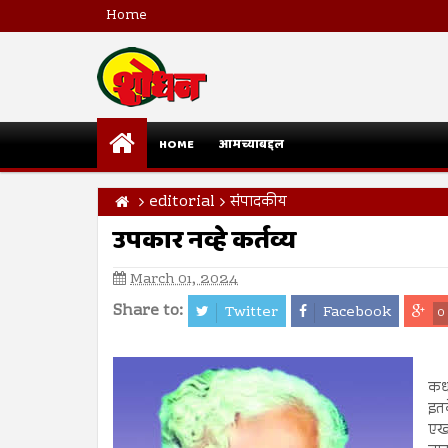
Home
HOME
आमच्याबद्दल
editorial
संपादकीय
उपकार नव्हे कर्तव्य
March 01, 2024
Share to:
Twitter
Facebook
0
कध
इत
एखा