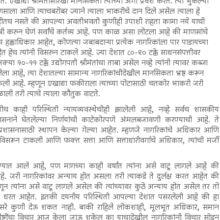
ते. एखाद्या श्रीमंतासारखी मानसिकता त्याच्या अंगी प्रवेश करते. त्या भुकेल्या
साला आणि त्याचबरोबर ज्याने त्याला भाकरीचे दान दिले असेल त्याला हे
हीतच नसते की आपल्या अवतीभवती कुणीही उपाशी राहता कामा नये याची
्री करुन घेणं सर्वांचे कर्तव्य आहे. पण काळ असा लोटला आहे की माणसांचे
 हक्काधिकार आहेत, कोणत्या जबाबदाऱ्या प्रत्येक नागरिकांला पार पाडायच्या
त हेच त्यांनी विसरुन टाकले आहे. ज्या देशात ८०-९० टक्के साधनसंपत्तीवर
क्या १०-११ टक्के उद्योगपती श्रीमंतांचा ताबा असेल नव्हे त्यांनी त्यावर कब्जा
ेला आहे, त्या देशातल्या सामान्य नागरिकांचीदेखील मानसिकता भ्रष्ट करून
ली आहे. म्हणून एखाद्या फकीराला त्याच्या पोटासाठी चतकोर भाकरी जरी
ाली तरी त्याचे त्याला कौतुक वाटते.
ीच काही परिस्थिती न्यायव्यवस्थेचीही झालेली आहे, नव्हे सर्वच शासकीय
शासनाने घेतलेल्या निर्णयांची काटेकोरपणे अंमलबजावणी करण्याची आहे. ते
्था प्रशासनासाठी स्थापन केल्या गेल्या आहेत. म्हणजे नागरिकांचे अधिकार आणि
फ विसरून टाकली आणि फक्त सत्ता आणि सत्ताधारीवर्गाचे अधिकार, त्यांची मर्जी
करण्यात आले आहे, पण मागच्या काही वर्षांत त्यांना असे वाटू लागले आहे की
ायचे आहे. जरी नागरिकांवर अन्याय होत असला तरी त्याकडे ते दुर्लक्ष करत आहेत की
न त्यांना असे वाटू लागले असेल की त्यांच्यावर कुठे अन्याय होत असेल तर तो
बदार धरत आहेत. इतकी दयनीय परिस्थिती आपल्या देशात पसरलेली आहे की हा
ाय दुसरे कुणी देऊ शकत नाही. बाकी राहिले लोकशाही, मूलभूत अधिकार, समान
गोष्टींचा विचार आज केला जाऊ शकेल का याचादेखील नागरिकांनी विचार सोडून