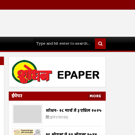
ईपेपर
MORE
शोधन- २८ मार्च ते ३ एप्रिल २०२५
3/27/2025
१६ ऑगस्ट ते २२ ऑगस्ट २०२४