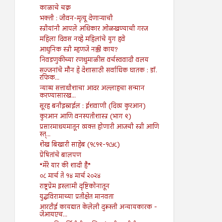
काळाचे चक्र
भक्ती : जीवन-मृत्यू देणाऱ्याची
स्त्रीयांनी आपले अधिकार ओळखण्याची गरज
महिला दिवस नव्हे महिलांचे युग हवे
आधुनिक स्त्री म्हणजे नक्की काय?
निवडणुकीच्या रणधुमाळीस वर्चस्ववादी वलय
सज्जनांचे मौन हे देशासाठी सर्वाधिक घातक : डॉ.
रफिक...
न्याय्य सत्ताधीशाचा आदर अल्लाहचा सन्मान
करण्यासारख...
सूरह बनीइस्राईल : ईशवाणी (दिव्य कुरआन)
कुरआन आणि वनस्पतीशास्त्र (भाग ९)
प्रसारमाधयमातून व्यक्त होणारी आजची स्त्री आणि
स्त्...
शेख बिखारी साहेब (१८१९-१८५८)
प्रेषितांचे बालपण
“मेरे यार की शादी है”
०८ मार्च ते १४ मार्च २०२४
राष्ट्रप्रेम इस्लामी दृष्टिकोनातून
युद्धविरामाच्या प्रतीक्षेत मानवता
आरटीई कायद्यात केलेली दुरूस्ती अन्यायकारक -
जेआयएच...