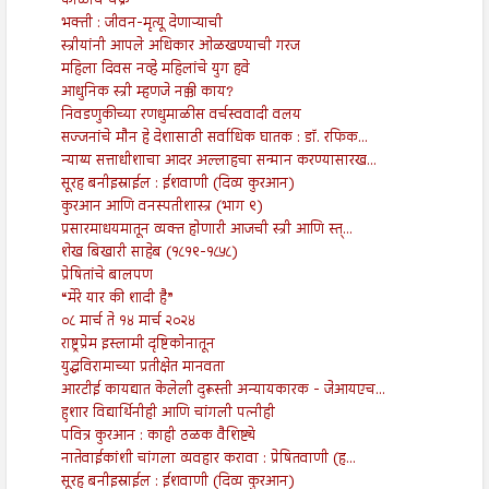
काळाचे चक्र
भक्ती : जीवन-मृत्यू देणाऱ्याची
स्त्रीयांनी आपले अधिकार ओळखण्याची गरज
महिला दिवस नव्हे महिलांचे युग हवे
आधुनिक स्त्री म्हणजे नक्की काय?
निवडणुकीच्या रणधुमाळीस वर्चस्ववादी वलय
सज्जनांचे मौन हे देशासाठी सर्वाधिक घातक : डॉ. रफिक...
न्याय्य सत्ताधीशाचा आदर अल्लाहचा सन्मान करण्यासारख...
सूरह बनीइस्राईल : ईशवाणी (दिव्य कुरआन)
कुरआन आणि वनस्पतीशास्त्र (भाग ९)
प्रसारमाधयमातून व्यक्त होणारी आजची स्त्री आणि स्त्...
शेख बिखारी साहेब (१८१९-१८५८)
प्रेषितांचे बालपण
“मेरे यार की शादी है”
०८ मार्च ते १४ मार्च २०२४
राष्ट्रप्रेम इस्लामी दृष्टिकोनातून
युद्धविरामाच्या प्रतीक्षेत मानवता
आरटीई कायद्यात केलेली दुरूस्ती अन्यायकारक - जेआयएच...
हुशार विद्यार्थिनीही आणि चांगली पत्नीही
पवित्र कुरआन : काही ठळक वैशिष्ट्ये
नातेवाईकांशी चांगला व्यवहार करावा : प्रेषितवाणी (ह...
सूरह बनीइस्राईल : ईशवाणी (दिव्य कुरआन)