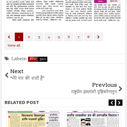
1
2
3
4
5
6
7
8
view all
Labels:
ईपेपर
320
Next
“मेरे यार की शादी है”
Previous
राष्ट्रप्रेम इस्लामी दृष्टिकोनातून
RELATED POST