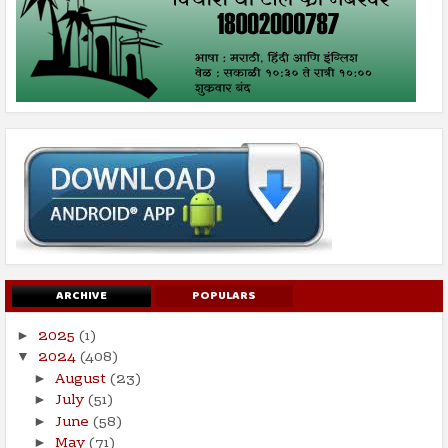
ARCHIVE
POPULARS
2025
(1)
►
2024
(408)
▼
August
(23)
►
July
(51)
►
June
(58)
►
May
(71)
►