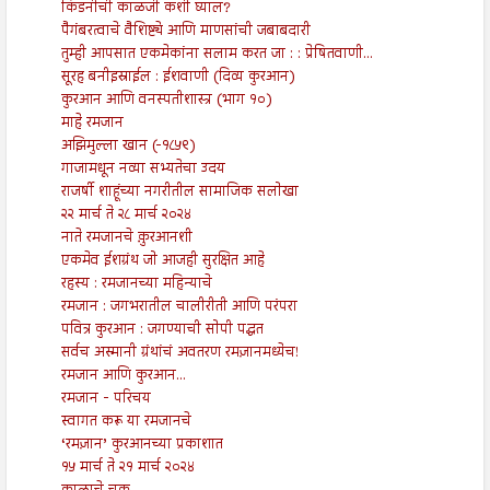
किडनीची काळजी कशी घ्याल?
पैगंबरत्वाचे वैशिष्ट्ये आणि माणसांची जबाबदारी
तुम्ही आपसात एकमेकांना सलाम करत जा : : प्रेषितवाणी...
सूरह बनीइस्राईल : ईशवाणी (दिव्य कुरआन)
कुरआन आणि वनस्पतीशास्त्र (भाग १०)
माहे रमजान
अझिमुल्ला खान (-१८५९)
गाजामधून नव्या सभ्यतेचा उदय
राजर्षी शाहूंच्या नगरीतील सामाजिक सलोखा
२२ मार्च ते २८ मार्च २०२४
नाते रमजानचे क़ुरआनशी
एकमेव ईशग्रंथ जो आजही सुरक्षित आहे
रहस्य : रमजानच्या महिन्याचे
रमजान : जगभरातील चालीरीती आणि परंपरा
पवित्र कुरआन : जगण्याची सोपी पद्धत
सर्वच अस्मानी ग्रंथांचं अवतरण रमज़ानमध्येच!
रमजान आणि कुरआन...
रमजान - परिचय
स्वागत करू या रमजानचे
‘रमज़ान’ कुरआनच्या प्रकाशात
१५ मार्च ते २१ मार्च २०२४