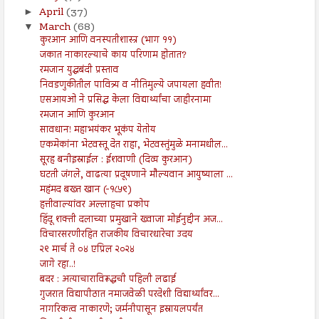
April
(37)
►
March
(68)
▼
कुरआन आणि वनस्पतीशास्त्र (भाग ११)
जकात नाकारल्याचे काय परिणाम होतात?
रमजान युद्धबंदी प्रस्ताव
निवडणुकीतील पावित्र्य व नीतिमुल्ये जपायला हवीत!
एसआयओ ने प्रसिद्ध केला विद्यार्थ्यांचा जाहीरनामा
रमजान आणि कुरआन
सावधान! महाभयंकर भूकंप येतोय
एकमेकांना भेटवस्तू देत राहा, भेटवस्तुंमुळे मनामधील...
सूरह बनीइस्राईल : ईशवाणी (दिव्य कुरआन)
घटती जंगले, वाढत्या प्रदूषणाने मौल्यवान आयुष्याला ...
महंमद बख्त खान (-१८५९)
हत्तीवाल्यांवर अल्लाहचा प्रकोप
हिंदू शक्ती दलाच्या प्रमुखाने ख्वाजा मोईनुद्दीन अज...
विचारसरणीरहित राजकीय विचारधारेचा उदय
२९ मार्च ते ०४ एप्रिल २०२४
जागे रहा..!
बदर : अत्याचाराविरूद्धची पहिली लढाई
गुजरात विद्यापीठात नमाजवेळी परदेशी विद्यार्थ्यांवर...
नागरिकत्व नाकारणे; जर्मनीपासून इस्रायलपर्यंत