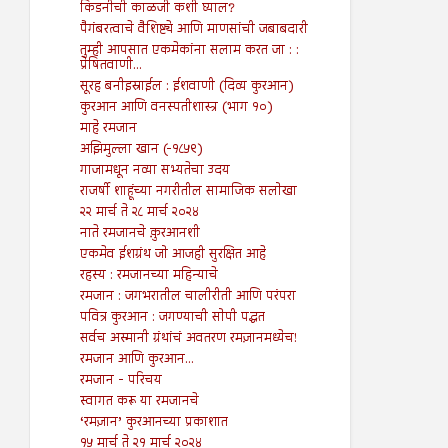
किडनीची काळजी कशी घ्याल?
पैगंबरत्वाचे वैशिष्ट्ये आणि माणसांची जबाबदारी
तुम्ही आपसात एकमेकांना सलाम करत जा : :
प्रेषितवाणी...
सूरह बनीइस्राईल : ईशवाणी (दिव्य कुरआन)
कुरआन आणि वनस्पतीशास्त्र (भाग १०)
माहे रमजान
अझिमुल्ला खान (-१८५९)
गाजामधून नव्या सभ्यतेचा उदय
राजर्षी शाहूंच्या नगरीतील सामाजिक सलोखा
२२ मार्च ते २८ मार्च २०२४
नाते रमजानचे क़ुरआनशी
एकमेव ईशग्रंथ जो आजही सुरक्षित आहे
रहस्य : रमजानच्या महिन्याचे
रमजान : जगभरातील चालीरीती आणि परंपरा
पवित्र कुरआन : जगण्याची सोपी पद्धत
सर्वच अस्मानी ग्रंथांचं अवतरण रमज़ानमध्येच!
रमजान आणि कुरआन...
रमजान - परिचय
स्वागत करू या रमजानचे
‘रमज़ान’ कुरआनच्या प्रकाशात
१५ मार्च ते २१ मार्च २०२४