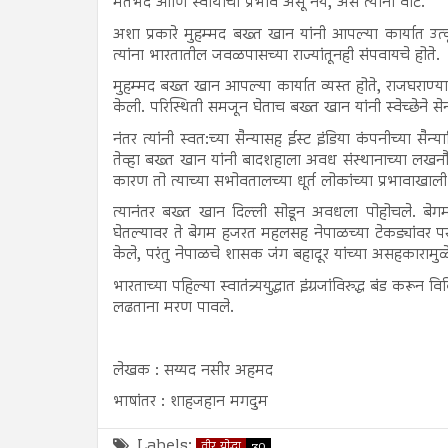
मतभेद आणि स्वार्थाचा प्रभाव असू नये, असे त्यांना वाटे.
अशा प्रकारे मुहम्मद बख्त खान यांनी आपल्या कार्यात उत्कृष्ट
त्यांना भारतातील जवळपासच्या राज्यांतूनही संपवायचे होते.
मुहम्मद बख्त खान आपल्या कार्यात व्यस्त होते, राजघराण्यात
केली. परिस्थिती समजून घेताच बख्त खान यांनी स्वेच्छेने स
नंतर त्यांनी स्वत:च्या सैन्यासह ईस्ट इंडिया कंपनीच्या सै
तेव्हा बख्त खान यांनी बादशहाला अवध संस्थानाच्या लखनौला ज
कारण तो त्याच्या सभोवतालच्या धूर्त लोकांच्या प्रभावाखाली
त्यानंतर बख्त खान दिल्ली सोडून अवधला पोहोचले. बेग
घेतल्यावर ते बेगम हजरत महलसह नेपाळच्या टेकड्यांवर परतले
केले, परंतु नेपाळचे शासक जंग बहादूर यांच्या असहकारामु
भारताच्या पहिल्या स्वातंत्र्ययुद्धात इंग्रजांविरुद्ध बंड 
लढताना मरण पावले.
लेखक : सय्यद नसीर अहमद
भाषांतर : शाहजहान मगदुम
Labels:
वीर योद्धा
30