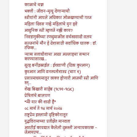
काळाचे चक्र
भक्ती : जीवन-मृत्यू देणाऱ्याची
स्त्रीयांनी आपले अधिकार ओळखण्याची गरज
महिला दिवस नव्हे महिलांचे युग हवे
आधुनिक स्त्री म्हणजे नक्की काय?
निवडणुकीच्या रणधुमाळीस वर्चस्ववादी वलय
सज्जनांचे मौन हे देशासाठी सर्वाधिक घातक : डॉ.
रफिक...
न्याय्य सत्ताधीशाचा आदर अल्लाहचा सन्मान
करण्यासारख...
सूरह बनीइस्राईल : ईशवाणी (दिव्य कुरआन)
कुरआन आणि वनस्पतीशास्त्र (भाग ९)
प्रसारमाधयमातून व्यक्त होणारी आजची स्त्री आणि
स्त्...
शेख बिखारी साहेब (१८१९-१८५८)
प्रेषितांचे बालपण
“मेरे यार की शादी है”
०८ मार्च ते १४ मार्च २०२४
राष्ट्रप्रेम इस्लामी दृष्टिकोनातून
युद्धविरामाच्या प्रतीक्षेत मानवता
आरटीई कायद्यात केलेली दुरूस्ती अन्यायकारक -
जेआयएच...