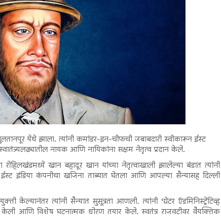
सुलतानपूर येथे झाला. त्यांनी कमांडर-इन-चीफची जबाबदारी स्वीकारून ईस्ट
 स्वातंत्र्यलढ्यातील नायक आणि नायिकांना सक्षम नेतृत्व प्रदान केले.
 होता रोहिलखंडमध्ये खान बहादूर खान यांच्या नेतृत्वाखाली झालेल्या बंडात त्यांनी
थील ईस्ट इंडिया कंपनीचा खजिना ताब्यात घेतला आणि आपल्या सैन्यासह दिल्ली
 केल्यानंतर त्यांनी सैन्यात सुसूत्रता आणली. त्यांनी ‘ग्रेटर ऍडमिनिस्ट्रेटिव्ह
 केली आणि विशेष घटनात्मक धोरण तयार केले. स्वतंत्र राजवटीवर वैयक्तिक