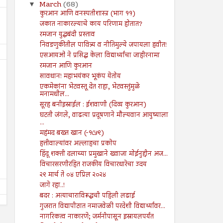
March
(68)
▼
कुरआन आणि वनस्पतीशास्त्र (भाग ११)
जकात नाकारल्याचे काय परिणाम होतात?
रमजान युद्धबंदी प्रस्ताव
निवडणुकीतील पावित्र्य व नीतिमुल्ये जपायला हवीत!
एसआयओ ने प्रसिद्ध केला विद्यार्थ्यांचा जाहीरनामा
रमजान आणि कुरआन
सावधान! महाभयंकर भूकंप येतोय
एकमेकांना भेटवस्तू देत राहा, भेटवस्तुंमुळे
मनामधील...
सूरह बनीइस्राईल : ईशवाणी (दिव्य कुरआन)
घटती जंगले, वाढत्या प्रदूषणाने मौल्यवान आयुष्याला
12
05
Jul
Jul
...
2024
2024
महंमद बख्त खान (-१८५९)
मौलवी अब्दुल रसूल
नवाब वकार-उल-मुल्क
हत्तीवाल्यांवर अल्लाहचा प्रकोप
हिंदू शक्ती दलाच्या प्रमुखाने ख्वाजा मोईनुद्दीन अज...
Shodhan
7/12/2024
Shodhan
7/5/2024
विचारसरणीरहित राजकीय विचारधारेचा उदय
२९ मार्च ते ०४ एप्रिल २०२४
जागे रहा..!
बदर : अत्याचाराविरूद्धची पहिली लढाई
गुजरात विद्यापीठात नमाजवेळी परदेशी विद्यार्थ्यांवर...
नागरिकत्व नाकारणे; जर्मनीपासून इस्रायलपर्यंत