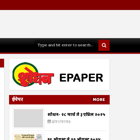
ईपेपर
MORE
शोधन- २८ मार्च ते ३ एप्रिल २०२५
3/27/2025
१६ ऑगस्ट ते २२ ऑगस्ट २०२४