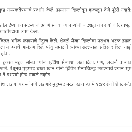
 राज्यकर्तेपणाचे प्रदर्शन केले. इंग्रजांना दिल्लीतून हाकलून देणे पुरेसे नव्हते;
ील ईर्ष्यावान सदस्यांनी आणि स्वार्थी व्यापाऱ्यांनी बादशहा जफर यांची दिशाभूल
ेनापतीपदाचा त्याग केला.
न्याविरुद्ध अनेक लढायांचे नेतृत्व केले. शेवटी जेव्हा दिल्लीचा पराभव अटळ झाला
ाण्याचे आमंत्रण दिले. परंतु सम्राटाने त्यांच्या सल्ल्याला प्रतिसाद दिला नाही
 होता.
म हजरत महल सोबत त्यांनी ब्रिटीश सैन्याशी लढा दिला. पण, लखनौ ताब्यात
. तेथूनच मुहम्मद बख्त खान यांनी ब्रिटीश सैन्याविरुद्ध लढण्याचे प्रयत्न सुरू
ळे ते यशस्वी होऊ शकले नाहीत.
करून विविध लढाया यशस्वीपणे लढणारे मुहम्मद बख्त खान १३ मे १८५९ रोजी शेवटपर्यंत