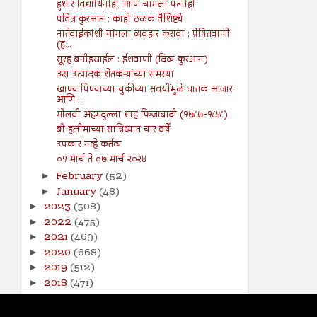
हुशार विद्यार्थिनीही आणि चांगली पत्नीही
पवित्र कुरआन : काही ठळक वैशिष्ट्ये
नातेवाईकांशी चांगला व्यवहार करावा : प्रेषितवाणी
(ह...
सूरह बनीइस्राईल : ईशवाणी (दिव्य कुरआन)
ऊस उत्पादक शेतकऱ्यांच्या समस्या
खाण्यापिण्याच्या चुकीच्या सवयींमुळे घातक आजार
आणि ...
मौलवी अहमदुल्ला शाह फिजाबादी (१७८७-१८५८)
बी हलीमाच्या सान्निध्यात चार वर्षे
उपकार नव्हे कर्तव्य
०१ मार्च ते ०७ मार्च २०२४
February
(52)
►
January
(48)
►
2023
(508)
►
2022
(475)
►
2021
(469)
►
2020
(668)
►
2019
(512)
►
2018
(471)
►
2017
(141)
►