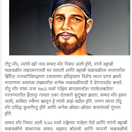
टीटू मीर, ज्यांचे खरे नाव सय्यद मीर निसार अली होते, यांनी वहाबी
चळवळीत लढाऊपणाची भर घातली आणि वहाबी चळवळीला भारतातील
ब्रिटिश राजवटीविरुद्धच्या उठावाच्या इतिहासात विशेष स्थान प्राप्त झाले.
भारताच्या स्वातंत्र्य लढ्यातील अनेक चळवळींसाठी ते प्रेरणास्त्रोत बनले.
टीटू मीर यांचा जन्म १७८२ मध्ये पश्चिम बंगालमधील नारकेलबारिया
परगण्यातील हैदरपूर गावात एका शेतकरी कुटुंबात झाला. सय्यद मीर हसन
अली, आबिदा रुकैया खातून हे त्यांचे आई-वडील होते. तरुण वयात टीटू
मीर प्रसिद्ध कुस्तीपटू होते आणि अनेक छोट्या-छोट्या कामांमध्ये गुंतला
होते.
सय्यद मीर निसार अली १८२२ मध्ये मक्केच्या यात्रेला गेले आणि त्यांनी वहाबी
चळवळीचे संस्थापक सय्यद अहमद बरेलवी आणि फराजी चळवळीचे