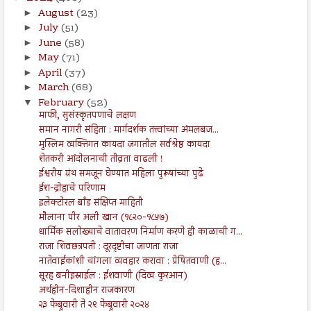
August
(23)
►
July
(51)
►
June
(58)
►
May
(71)
►
April
(37)
►
March
(68)
►
February
(52)
▼
माफी, सुसंस्कृतपणाचे लक्षण
समान नागरी संहिता : मार्गदर्शक तत्त्वांच्या अंमलबज...
मुस्लिम व्यक्तिगत कायदा जगातील सर्वश्रेष्ठ कायदा
शेतकरी आंदोलनाची तीव्रता वाढली !
ईश्वरीय ग्रंथ समजून घेण्यात महिला पुरूषांच्या पुढे
ईश-द्रोहाचे परिणाम
इलेक्टोरल बाँड संक्षिप्त माहिती
मौलाना पीर अली खान (१८२०-१८५७)
धार्मिक सलोख्याचे वातावरण निर्माण करणे ही काळाची ग...
राजा शिवछत्रपती : दूरदृष्टीचा जाणता राजा
नातेवाईकांशी चांगला व्यवहार करावा : प्रेषितवाणी (ह...
सूरह बनीइस्राईल : ईशवाणी (दिव्य कुरआन)
अर्थहीन-दिशाहीन राजकारण
२३ फेब्रुवारी ते २९ फेब्रुवारी २०२४