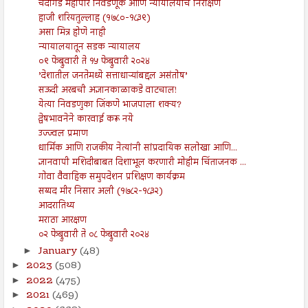
चंदीगड महापौर निवडणूक आणि न्यायालयाचे निरीक्षण
हाजी शरियतुल्लाह (१७८०-१८३९)
असा मित्र होणे नाही
न्यायालयातून सडक न्यायालय
०९ फेब्रुवारी ते १५ फेब्रुवारी २०२४
’देशातील जनतेमध्ये सत्ताधाऱ्यांबद्दल असंतोष’
सऊदी अरबची अज्ञानकाळाकडे वाटचाल!
येत्या निवडणुका जिंकणे भाजपाला शक्य?
द्वेषभावनेने कारवाई करू नये
उज्ज्वल प्रमाण
धार्मिक आणि राजकीय नेत्यांनी सांप्रदायिक सलोखा आणि...
ज्ञानवापी मशिदीबाबत दिशाभूल करणारी मोहीम चिंताजनक ...
गोवा वैवाहिक समुपदेशन प्रशिक्षण कार्यक्रम
सय्यद मीर निसार अली (१७८२-१८३२)
आदरातिथ्य
मराठा आरक्षण
०२ फेब्रुवारी ते ०८ फेब्रुवारी २०२४
January
(48)
►
2023
(508)
►
2022
(475)
►
2021
(469)
►