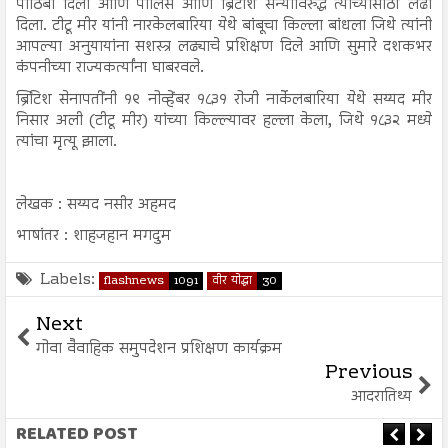
पाठिंबा दिला आणि पोलिस आणि ब्रिटीश सैन्याविरुद्ध त्यांच्यासाठी लढा
दिला. टीटू मीर यांनी नारकेलबारिया येथे बांबूचा किल्ला बांधला जिथे त्यांनी
आपल्या अनुयायांना सशस्त्र लढ्याचे प्रशिक्षण दिले आणि सुमारे दशकभर
कंपनीच्या राज्यकर्त्यांना घाबरवले.
ब्रिटिश सेनापतींनी १९ नोव्हेंबर १८३१ रोजी नार्केलबारिया येथे सय्यद मीर
निसार अली (टीटू मीर) यांच्या किल्ल्यावर हल्ला केला, जिथे १८३२ मध्ये
त्यांचा मृत्यू झाला.
लेखक : सय्यद नसीर अहमद
भाषांतर : शाहजहान मगदुम
Labels:
flashnews
1091
वीर योद्धा
30
Next
गोवा वैवाहिक समुपदेशन प्रशिक्षण कार्यक्रम
Previous
आदरातिथ्य
RELATED POST