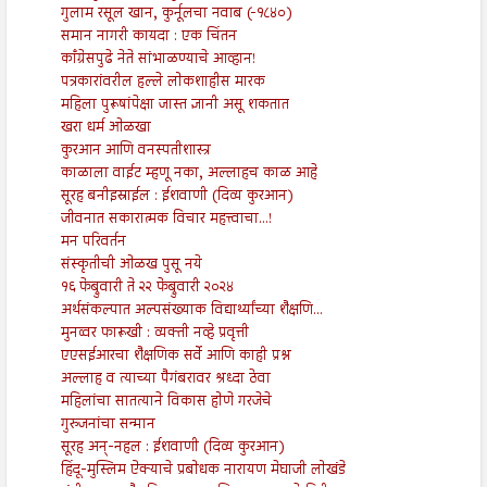
गुलाम रसूल खान, कुर्नूलचा नवाब (-१८४०)
समान नागरी कायदा : एक चिंतन
काँग्रेसपुढे नेते सांभाळण्याचे आव्हान!
पत्रकारांवरील हल्ले लोकशाहीस मारक
महिला पुरूषांपेक्षा जास्त ज्ञानी असू शकतात
खरा धर्म ओळखा
कुरआन आणि वनस्पतीशास्त्र
काळाला वाईट म्हणू नका, अल्लाहच काळ आहे
सूरह बनीइस्राईल : ईशवाणी (दिव्य कुरआन)
जीवनात सकारात्मक विचार महत्त्वाचा...!
मन परिवर्तन
संस्कृतीची ओळख पुसू नये
१६ फेब्रुवारी ते २२ फेब्रुवारी २०२४
अर्थसंकल्पात अल्पसंख्याक विद्यार्थ्यांच्या शैक्षणि...
मुनव्वर फारूखी : व्यक्ती नव्हे प्रवृत्ती
एएसईआरचा शैक्षणिक सर्वे आणि काही प्रश्न
अल्लाह व त्याच्या पैगंबरावर श्रध्दा ठेवा
महिलांचा सातत्याने विकास होणे गरजेचे
गुरुजनांचा सन्मान
सूरह अन्-नहल : ईशवाणी (दिव्य कुरआन)
हिंदू-मुस्लिम ऐक्याचे प्रबोधक नारायण मेघाजी लोखंडे