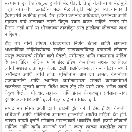
संस्थापक हाजी शरियतुल्लाह यांची भेट घेतली. तिन्ही नेत्यांच्या या भेटीमुळे
'वहाबी-फराजी' चळवळींना बळ मिळाले होते. मक्केहून परतल्यानंतर ते
हैदरपूरयेथे स्थायिक झाले. ईस्ट इंडिया कंपनीचे अधिकारी, जमीनदार आणि
महाजन यांचे अत्याचार त्यांनी विपुल प्रवास करून पाहिले. सय्यद मीर
निसार अली यांनी या शोषकांच्या तावडीतून त्रस्त झालेल्या लोकांच्या व्यथा
पाहिल्या.
टीटू मीर यांनी शोषण थांबवण्याचा निर्णय घेतला आणि आपल्या
आध्यात्मिक मोहिमेबरोबरच परकीय राज्यकर्त्यांविरुद्ध बंडासाठी लोकांना
जागृत करण्याची मोहीम हाती घेतली. जमीनदार आणि महाजनांना पाठिंबा
देणाऱ्या ब्रिटिश पोलिस आणि ईस्ट इंडिया कंपनीच्या सशस्त्र दलांविरुद्ध
त्यांनी सशस्त्र लढा सुरू केला. दाढी वाढविल्याबद्दल कर गोळा करणारे
जमीनदार आणि त्यांचे लोक मुस्लिमांना त्रास देत असत. कंपनीच्या
राज्यकर्त्यांनी आणि स्थानिक जमीनदारांच्या मानवी कारवायांमध्ये
लादलेल्या जुलमी करांना विरोध करत टीटू मीर यांनी स्वत: अनेक बंडांचे
नेतृत्व केले. जमीनदार, महाजन आणि इंग्रज सैन्याकडून सर्वसामान्यांवर
होणारे अत्याचार आणि हल्ले पाहून टीटू मीर चिडले होते.
सय्यद मीर निसार अली इतके धाडसी होते की ते ईस्ट इंडिया कंपनीचे
अधिकारी आणि पोलिसांना आपल्या हल्ल्यांची आधीच माहिती देत होते.
त्यांच्या धाडसी वृत्तीने गरिबांना आपल्याकडे आकर्षित केले. हजारो लोकांनी
धार्मिक आणि वर्गीय बंधनांची पर्वा न करता त्यांच्या बंडखोरीत त्यांना