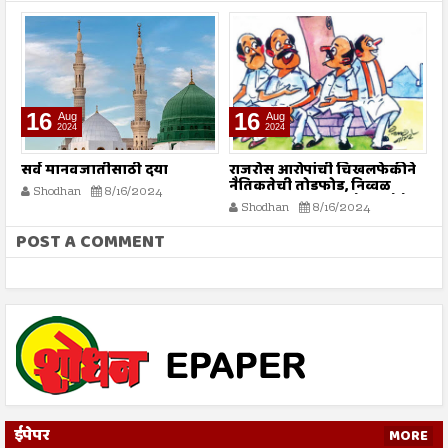
16
16
Aug
Aug
2024
2024
सर्व मानवजातीसाठी दया
राजरोस आरोपांची चिखलफेकीने
त
नैतिकतेची तोडफोड, निव्वळ
अ
Shodhan
8/16/2024
गलथान राजकारणामुळे जनसेवेचा
Shodhan
8/16/2024
बट्ट्याबोळ...!
POST A COMMENT
ईपेपर
MORE