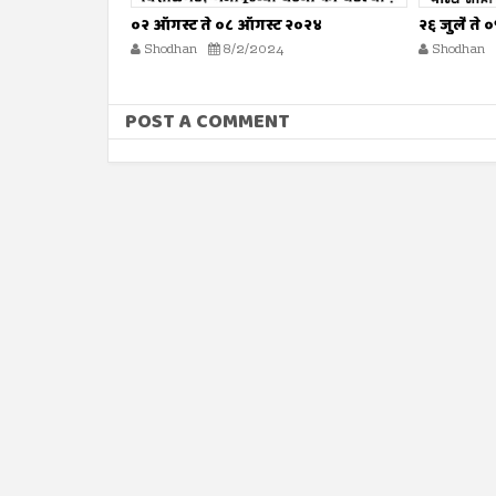
गस्ट २०२४
२६ जुलै ते ०१ ऑगस्ट २०२४
१९ जुल
2024
Shodhan
7/26/2024
Shod
POST A COMMENT