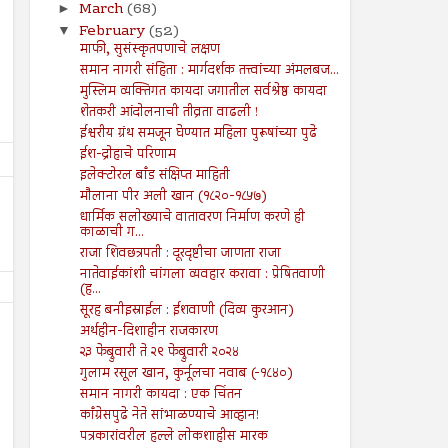
March
(68)
►
February
(52)
▼
माफी, सुसंस्कृतपणाचे लक्षण
समान नागरी संहिता : मार्गदर्शक तत्त्वांच्या अंमलबज...
मुस्लिम व्यक्तिगत कायदा जगातील सर्वश्रेष्ठ कायदा
शेतकरी आंदोलनाची तीव्रता वाढली !
ईश्वरीय ग्रंथ समजून घेण्यात महिला पुरूषांच्या पुढे
ईश-द्रोहाचे परिणाम
इलेक्टोरल बाँड संक्षिप्त माहिती
मौलाना पीर अली खान (१८२०-१८५७)
धार्मिक सलोख्याचे वातावरण निर्माण करणे ही
काळाची ग...
राजा शिवछत्रपती : दूरदृष्टीचा जाणता राजा
नातेवाईकांशी चांगला व्यवहार करावा : प्रेषितवाणी
(ह...
सूरह बनीइस्राईल : ईशवाणी (दिव्य कुरआन)
अर्थहीन-दिशाहीन राजकारण
२३ फेब्रुवारी ते २९ फेब्रुवारी २०२४
गुलाम रसूल खान, कुर्नूलचा नवाब (-१८४०)
समान नागरी कायदा : एक चिंतन
काँग्रेसपुढे नेते सांभाळण्याचे आव्हान!
16
09
Aug
Aug
2024
2024
पत्रकारांवरील हल्ले लोकशाहीस मारक