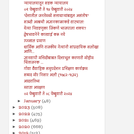
न्यायालयातून सडक न्यायालय
०९ फेब्रुवारी ते १५ फेब्रुवारी २०२४
’देशातील जनतेमध्ये सत्ताधाऱ्यांबद्दल असंतोष’
सऊदी अरबची अज्ञानकाळाकडे वाटचाल!
येत्या निवडणुका जिंकणे भाजपाला शक्य?
द्वेषभावनेने कारवाई करू नये
उज्ज्वल प्रमाण
धार्मिक आणि राजकीय नेत्यांनी सांप्रदायिक सलोखा
आणि...
ज्ञानवापी मशिदीबाबत दिशाभूल करणारी मोहीम
चिंताजनक ...
गोवा वैवाहिक समुपदेशन प्रशिक्षण कार्यक्रम
सय्यद मीर निसार अली (१७८२-१८३२)
आदरातिथ्य
मराठा आरक्षण
०२ फेब्रुवारी ते ०८ फेब्रुवारी २०२४
January
(48)
►
2023
(508)
►
2022
(475)
►
2021
(469)
►
2020
(668)
►
2019
(512)
►