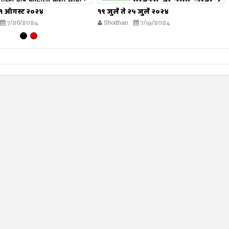
ै ते २५ जुलै २०२४
शोधन- २८ मार्च ते ३ एप्रिल २०२५
han
7/19/2024
Shodhan
3/27/2025