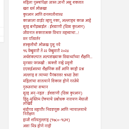
महिला पुरूषांपेक्षा जास्त ज्ञानी असू शकतात
१६ ऑगस्ट ते २२ ऑगस्ट २०२४
०९ ऑगस्ट ते १५ ऑगस्ट २
खरा धर्म ओळखा
Shodhan
8/16/2024
Shodhan
8/9/2024
कुरआन आणि वनस्पतीशास्त्र
काळाला वाईट म्हणू नका, अल्लाहच काळ आहे
सूरह बनीइस्राईल : ईशवाणी (दिव्य कुरआन)
जीवनात सकारात्मक विचार महत्त्वाचा...!
मन परिवर्तन
संस्कृतीची ओळख पुसू नये
१६ फेब्रुवारी ते २२ फेब्रुवारी २०२४
अर्थसंकल्पात अल्पसंख्याक विद्यार्थ्यांच्या शैक्षणि...
मुनव्वर फारूखी : व्यक्ती नव्हे प्रवृत्ती
एएसईआरचा शैक्षणिक सर्वे आणि काही प्रश्न
अल्लाह व त्याच्या पैगंबरावर श्रध्दा ठेवा
महिलांचा सातत्याने विकास होणे गरजेचे
गुरुजनांचा सन्मान
सूरह अन्-नहल : ईशवाणी (दिव्य कुरआन)
हिंदू-मुस्लिम ऐक्याचे प्रबोधक नारायण मेघाजी
लोखंडे
चंदीगड महापौर निवडणूक आणि न्यायालयाचे
निरीक्षण
हाजी शरियतुल्लाह (१७८०-१८३९)
असा मित्र होणे नाही