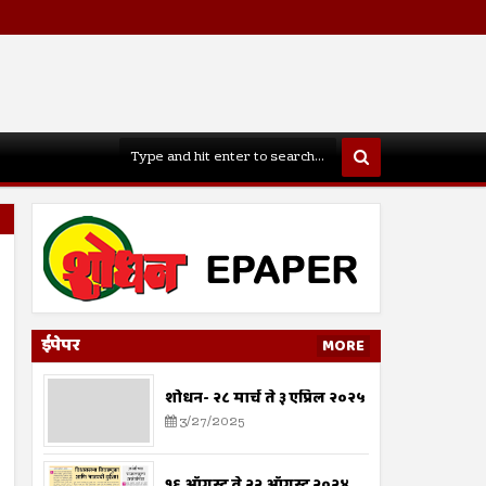
ईपेपर
MORE
शोधन- २८ मार्च ते ३ एप्रिल २०२५
3/27/2025
१६ ऑगस्ट ते २२ ऑगस्ट २०२४