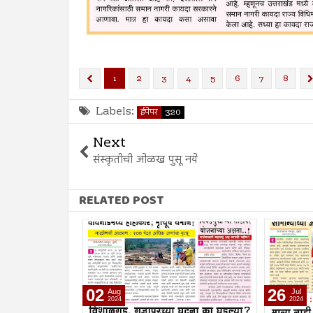
1
2
3
4
5
6
7
8
Labels:
ईपेपर
320
Next
संस्कृतीची ओळख पुसू नये
RELATED POST
26
19
Jul
2024