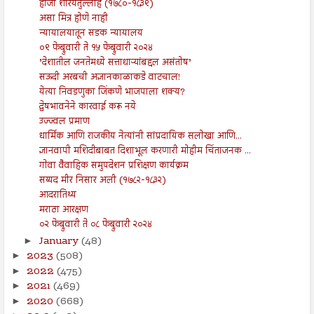
हाजी शरियतुल्लाह (१७८०-१८३९)
असा मित्र होणे नाही
न्यायालयातून सडक न्यायालय
०९ फेब्रुवारी ते १५ फेब्रुवारी २०२४
’देशातील जनतेमध्ये सत्ताधाऱ्यांबद्दल असंतोष’
सऊदी अरबची अज्ञानकाळाकडे वाटचाल!
येत्या निवडणुका जिंकणे भाजपाला शक्य?
द्वेषभावनेने कारवाई करू नये
उज्ज्वल प्रमाण
धार्मिक आणि राजकीय नेत्यांनी सांप्रदायिक सलोखा आणि...
ज्ञानवापी मशिदीबाबत दिशाभूल करणारी मोहीम चिंताजनक ...
गोवा वैवाहिक समुपदेशन प्रशिक्षण कार्यक्रम
सय्यद मीर निसार अली (१७८२-१८३२)
आदरातिथ्य
मराठा आरक्षण
०२ फेब्रुवारी ते ०८ फेब्रुवारी २०२४
January
(48)
►
2023
(508)
►
2022
(475)
►
2021
(469)
►
2020
(668)
►