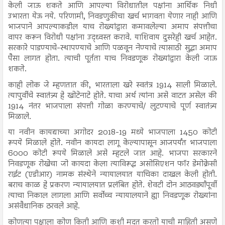
केली जाऊ शकते आणि आपल्या विरोधातील पक्षांना आर्थिक निधी
उभारता येऊ नये. परिणामी, निवडणुकीचा खर्च भागवता येणार नाही आणि
भाजपाने आपल्याकडील याच रोख्यांद्वारा कमावलेल्या अमाप संपत्तीचा
वापर करून विरोधी पक्षांना उद्ध्वस्त करावे. याशिवाय दुसरेही खर्च आहेत.
सरकारे पाडण्याचे-स्थापण्याचे आणि पळवून नेण्याचे त्यासाठी सुद्धा अमाप
पैसा लागत होता. त्याची पूर्तता याच निवडणूक रोख्यांद्वारा केली जाऊ
शकते.
काही लोक जे म्हणतात की, भारताला खरे स्वतंत्र 1914 साली मिळाले.
त्यापुर्वीचे स्वातंत्र्य हे खोटेनाटे होते. याचा अर्थ त्यांना असे वाटत असेल की
1914 नंतर भाजपाला संपत्ती गोळा करण्याचे/ लुटण्याचे पूर्ण स्वातंत्र्य
मिळाले.
या नवीन कायद्याच्या अगोदर 2018-19 मध्ये भाजपाला 1450 कोटी
रूपये मिळाले होते. नवीन कायदा लागू केल्यापासून आजपर्यंत भाजपाला
6000 कोटी रूपये मिळाले असे म्हटले जात आहे. भाजपा सरकारने
निवडणूक रोखेचा जो कायदा केला त्याविरूद्ध असोसिएशन फॉर डेमोक्रेसी
राईट (एडीआर) नामक संस्थेने न्यायालयात याचिका दाखल केली होती.
बराच काळ हे प्रकरण न्यायालयात प्रलंबित होते. शेवटी दोन आठवड्याँपूर्वी
त्याचा निकाल लागला आणि सर्वोच्च न्यायालयाने ह्या निवडणूक रोख्यांना
असंवैधानिक ठरवले आहे.
कोणत्या पक्षाला कोण किती आणि कशी मदत करतो याची माहिती असणे