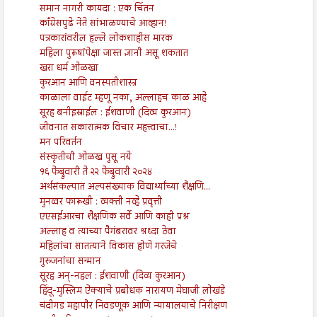
समान नागरी कायदा : एक चिंतन
काँग्रेसपुढे नेते सांभाळण्याचे आव्हान!
पत्रकारांवरील हल्ले लोकशाहीस मारक
महिला पुरूषांपेक्षा जास्त ज्ञानी असू शकतात
खरा धर्म ओळखा
कुरआन आणि वनस्पतीशास्त्र
काळाला वाईट म्हणू नका, अल्लाहच काळ आहे
सूरह बनीइस्राईल : ईशवाणी (दिव्य कुरआन)
जीवनात सकारात्मक विचार महत्त्वाचा...!
मन परिवर्तन
संस्कृतीची ओळख पुसू नये
१६ फेब्रुवारी ते २२ फेब्रुवारी २०२४
अर्थसंकल्पात अल्पसंख्याक विद्यार्थ्यांच्या शैक्षणि...
मुनव्वर फारूखी : व्यक्ती नव्हे प्रवृत्ती
एएसईआरचा शैक्षणिक सर्वे आणि काही प्रश्न
अल्लाह व त्याच्या पैगंबरावर श्रध्दा ठेवा
महिलांचा सातत्याने विकास होणे गरजेचे
गुरुजनांचा सन्मान
सूरह अन्-नहल : ईशवाणी (दिव्य कुरआन)
हिंदू-मुस्लिम ऐक्याचे प्रबोधक नारायण मेघाजी लोखंडे
चंदीगड महापौर निवडणूक आणि न्यायालयाचे निरीक्षण