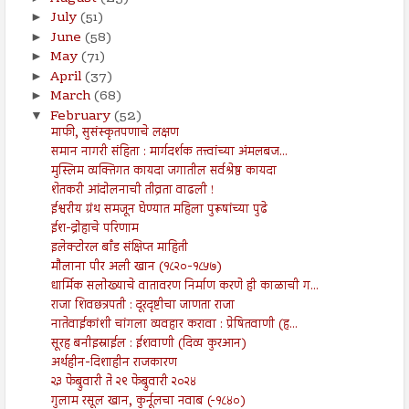
July
(51)
►
June
(58)
►
May
(71)
►
April
(37)
►
March
(68)
►
February
(52)
▼
माफी, सुसंस्कृतपणाचे लक्षण
समान नागरी संहिता : मार्गदर्शक तत्त्वांच्या अंमलबज...
मुस्लिम व्यक्तिगत कायदा जगातील सर्वश्रेष्ठ कायदा
शेतकरी आंदोलनाची तीव्रता वाढली !
ईश्वरीय ग्रंथ समजून घेण्यात महिला पुरूषांच्या पुढे
ईश-द्रोहाचे परिणाम
इलेक्टोरल बाँड संक्षिप्त माहिती
मौलाना पीर अली खान (१८२०-१८५७)
धार्मिक सलोख्याचे वातावरण निर्माण करणे ही काळाची ग...
राजा शिवछत्रपती : दूरदृष्टीचा जाणता राजा
नातेवाईकांशी चांगला व्यवहार करावा : प्रेषितवाणी (ह...
सूरह बनीइस्राईल : ईशवाणी (दिव्य कुरआन)
अर्थहीन-दिशाहीन राजकारण
२३ फेब्रुवारी ते २९ फेब्रुवारी २०२४
गुलाम रसूल खान, कुर्नूलचा नवाब (-१८४०)