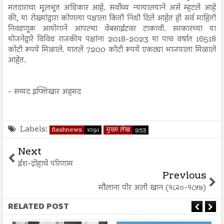
मतदाराचा मूलभूत अधिकार आहे. सर्वोच्च न्यायालयाने असे म्हटले आहे
की, या रोख्यांद्वारा कोणत्या पक्षाला किती निधी दिले आहेत ही सर्व माहिती
निवडणूक आयोगाने आपल्या वेबसाईटवर टाकावी. सरकारच्या या
योजनेद्वारे विविध राजकीय पक्षांना 2018-2023 या पाच वर्षात 16518
कोटी रूपये मिळाले. यातले 7200 कोटी रूपये एकट्या भाजपाला मिळाले
आहेत.
- सय्यद इफ्तिखार अहमद
Labels:
flashnews
1091
मुख्य लेख
953
Next
ईश-द्रोहाचे परिणाम
Previous
मौलाना पीर अली खान (१८२०-१८५७)
RELATED POST