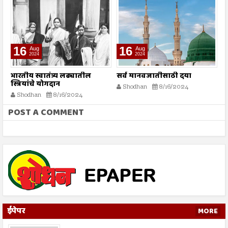
16
16
Aug
Aug
2024
2024
भारतीय स्वातंत्र्य लढ्यातील
सर्व मानवजातीसाठी दया
र
स्त्रियांचे योगदान
न
Shodhan
8/16/2024
ग
Shodhan
8/16/2024
बट
POST A COMMENT
ईपेपर
MORE