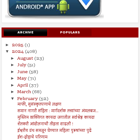
ARCHIVE
POPULARS
2025
(1)
►
2024
(408)
▼
August
(23)
►
July
(51)
►
June
(58)
►
May
(71)
►
April
(37)
►
March
(68)
►
February
(52)
▼
माफी, सुसंस्कृतपणाचे लक्षण
समान नागरी संहिता : मार्गदर्शक तत्त्वांच्या अंमलबज...
मुस्लिम व्यक्तिगत कायदा जगातील सर्वश्रेष्ठ कायदा
शेतकरी आंदोलनाची तीव्रता वाढली !
ईश्वरीय ग्रंथ समजून घेण्यात महिला पुरूषांच्या पुढे
ईश-द्रोहाचे परिणाम