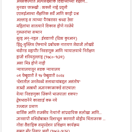
अर्थसंकल्पात अल्पसंख्याक विद्यार्थ्यांच्या शैक्षणि...
मुनव्वर फारूखी : व्यक्ती नव्हे प्रवृत्ती
एएसईआरचा शैक्षणिक सर्वे आणि काही प्रश्न
अल्लाह व त्याच्या पैगंबरावर श्रध्दा ठेवा
महिलांचा सातत्याने विकास होणे गरजेचे
गुरुजनांचा सन्मान
सूरह अन्-नहल : ईशवाणी (दिव्य कुरआन)
हिंदू-मुस्लिम ऐक्याचे प्रबोधक नारायण मेघाजी लोखंडे
चंदीगड महापौर निवडणूक आणि न्यायालयाचे निरीक्षण
हाजी शरियतुल्लाह (१७८०-१८३९)
असा मित्र होणे नाही
न्यायालयातून सडक न्यायालय
०९ फेब्रुवारी ते १५ फेब्रुवारी २०२४
’देशातील जनतेमध्ये सत्ताधाऱ्यांबद्दल असंतोष’
सऊदी अरबची अज्ञानकाळाकडे वाटचाल!
येत्या निवडणुका जिंकणे भाजपाला शक्य?
द्वेषभावनेने कारवाई करू नये
उज्ज्वल प्रमाण
धार्मिक आणि राजकीय नेत्यांनी सांप्रदायिक सलोखा आणि...
ज्ञानवापी मशिदीबाबत दिशाभूल करणारी मोहीम चिंताजनक ...
गोवा वैवाहिक समुपदेशन प्रशिक्षण कार्यक्रम
सय्यद मीर निसार अली (१७८२-१८३२)