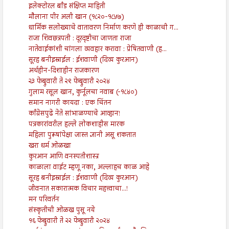
इलेक्टोरल बाँड संक्षिप्त माहिती
मौलाना पीर अली खान (१८२०-१८५७)
धार्मिक सलोख्याचे वातावरण निर्माण करणे ही काळाची ग...
राजा शिवछत्रपती : दूरदृष्टीचा जाणता राजा
नातेवाईकांशी चांगला व्यवहार करावा : प्रेषितवाणी (ह...
सूरह बनीइस्राईल : ईशवाणी (दिव्य कुरआन)
अर्थहीन-दिशाहीन राजकारण
२३ फेब्रुवारी ते २९ फेब्रुवारी २०२४
गुलाम रसूल खान, कुर्नूलचा नवाब (-१८४०)
समान नागरी कायदा : एक चिंतन
काँग्रेसपुढे नेते सांभाळण्याचे आव्हान!
पत्रकारांवरील हल्ले लोकशाहीस मारक
महिला पुरूषांपेक्षा जास्त ज्ञानी असू शकतात
खरा धर्म ओळखा
कुरआन आणि वनस्पतीशास्त्र
काळाला वाईट म्हणू नका, अल्लाहच काळ आहे
सूरह बनीइस्राईल : ईशवाणी (दिव्य कुरआन)
जीवनात सकारात्मक विचार महत्त्वाचा...!
मन परिवर्तन
संस्कृतीची ओळख पुसू नये
१६ फेब्रुवारी ते २२ फेब्रुवारी २०२४