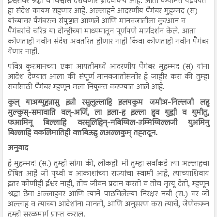
ईश्वरावर श्रद्धा व विश्वास दर्शवणारे ब्रीदवाक्य आहे. आता कयामत येईपर्यंत
हा संदेश कायम राहणार आहे. अल्लाहने आदरणीय पैगंबर मुहम्मद (स)
यांच्यावर पैगंबरत्व संपुष्टात आणले आणि मानवजातीला कुरआन व
पैगंबरांचे चरित्र या दोन्हीच्या माध्यमातून पूर्णपणे मार्गदर्शन केले. आता
कोणताही नवीन संदेश अवतरित होणार नाही किंवा कोणताही नवीन पैगंबर
येणार नाही.
पवित्र कुरआनच्या एका आयतीमध्ये आदरणीय पैगंबर मुहम्मद (स) यांना
आदेश देण्यात आला की संपूर्ण मानवजातीसमोर हे जाहीर करा की तुम्हा
सर्वांसाठी पैगंबर म्हणून मला नियुक्त करण्यात आले आहे.
कुल् याअय्युहन्नासु इन्नी रसुलुल्लाहि इलयकुम जमीअ-निल्लजी लहु
मुल्कुस्-समावाति वल्-अर्जि, ला इला-ह इल्ला हुव युह्यी व युमीतु,
फआमिनू बिल्लाहि वरसूलिहिन्-नबिय्यिल-उम्मिय्यिल्लजी युअमिनु
बिल्लाहि वकलिमातिही वत्तबिऊहु लअल्लकुम् तह्तदून.
अनुवाद
हे मुहम्मद! (स.) तुम्ही सांगा की, लोकहो! मी तुम्हा सर्वांकडे त्या अल्लाहचा
प्रेषित आहे जो पृथ्वी व आकाशांच्या राज्यांचा स्वामी आहे, त्याच्याशिवाय
इतर कोणीही ईश्वर नाही, तोच जीवन प्रदान करतो व तोच मृत्यू देतो, म्हणून
श्रद्धा ठेवा अल्लाहवर आणि त्याने पाठविलेल्या निरक्षर नबी (स.) वर जो
अल्लाह व त्याच्या आदेशांना मानतो, आणि अनुसरण करा त्याचे, जेणेकरून
तुम्ही सरळमार्ग प्राप्त कराल.