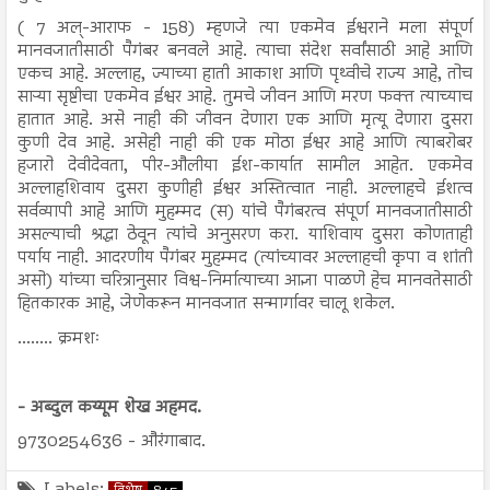
( 7 अल्-आराफ - 158) म्हणजे त्या एकमेव ईश्वराने मला संपूर्ण
मानवजातीसाठी पैगंबर बनवले आहे. त्याचा संदेश सर्वांसाठी आहे आणि
एकच आहे. अल्लाह, ज्याच्या हाती आकाश आणि पृथ्वीचे राज्य आहे, तोच
साऱ्या सृष्टीचा एकमेव ईश्वर आहे. तुमचे जीवन आणि मरण फक्त त्याच्याच
हातात आहे. असे नाही की जीवन देणारा एक आणि मृत्यू देणारा दुसरा
कुणी देव आहे. असेही नाही की एक मोठा ईश्वर आहे आणि त्याबरोबर
हजारो देवीदेवता, पीर-औलीया ईश-कार्यात सामील आहेत. एकमेव
अल्लाहशिवाय दुसरा कुणीही ईश्वर अस्तित्वात नाही. अल्लाहचे ईशत्व
सर्वव्यापी आहे आणि मुहम्मद (स) यांचे पैगंबरत्व संपूर्ण मानवजातीसाठी
असल्याची श्रद्धा ठेवून त्यांचे अनुसरण करा. याशिवाय दुसरा कोणताही
पर्याय नाही. आदरणीय पैगंबर मुहम्मद (त्यांच्यावर अल्लाहची कृपा व शांती
असो) यांच्या चरित्रानुसार विश्व-निर्मात्याच्या आज्ञा पाळणे हेच मानवतेसाठी
हितकारक आहे, जेणेकरून मानवजात सन्मार्गावर चालू शकेल.
........ क्रमशः
- अब्दुल कय्यूम शेख अहमद.
9730254636 - औरंगाबाद.