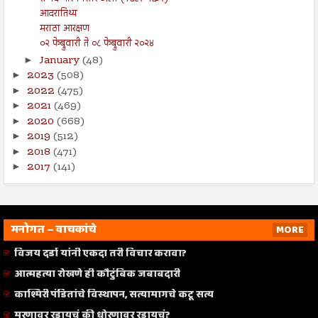
आदरातिथ्य
मराठा आरक्षण
०२ फेब्रुवारी ते ०८ फेब्रुवारी २०२४
January
(48)
►
2023
(508)
►
2022
(475)
►
2021
(469)
►
2020
(668)
►
2019
(512)
►
2018
(471)
►
2017
(141)
►
मनोगत – वाचकांचे
MORE
विजय दर्डा यांनी एकदा तरी विचार करावा?
आत्महत्या रोखणे ही कौटुंबिक जबाबदारी
काश्मिरी पंडितांचे विस्थापन, सत्यामागचे कटू सत्य
मरणावर रडायचं की धोरणावर रडायचं?