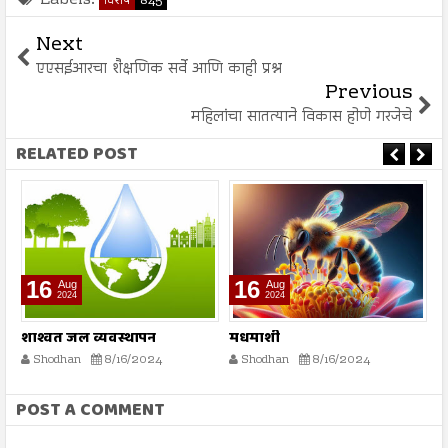
Labels:
विशेष
845
Next
एएसईआरचा शैक्षणिक सर्वे आणि काही प्रश्न
Previous
महिलांचा सातत्याने विकास होणे गरजेचे
RELATED POST
16
16
Aug
Aug
2024
2024
शाश्वत जल व्यवस्थापन
मधमाशी
मृ
Shodhan
8/16/2024
Shodhan
8/16/2024
POST A COMMENT