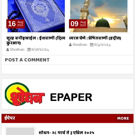
16
09
Aug
Aug
2024
2024
तो
सूरह बनीइस्राईल : ईशवाणी (दिव्य
व्याज घेणे : प्रेषितवाणी (हदीस)
म
कुरआन)
प
Shodhan
8/9/2024
Shodhan
8/16/2024
POST A COMMENT
ईपेपर
MORE
शोधन- २८ मार्च ते ३ एप्रिल २०२५