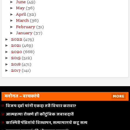
June
(49)
►
May
(36)
►
April
(32)
►
March
(36)
►
February
(31)
►
January
(37)
►
2022
(475)
►
2021
(469)
►
2020
(668)
►
2019
(512)
►
2018
(471)
►
2017
(141)
►
मनोगत – वाचकांचे
MORE
विजय दर्डा यांनी एकदा तरी विचार करावा?
आत्महत्या रोखणे ही कौटुंबिक जबाबदारी
काश्मिरी पंडितांचे विस्थापन, सत्यामागचे कटू सत्य