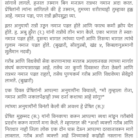
सांगावे लागले. हजरत उस्मान बिन मजऊन रात्रभर नमाज अदा करत.
प्रेषितांनी त्यांना सांगितले की हे उस्मान, तुमच्या शरीराचाही तुम्हावर हक्क
आहे. नमाज पढा, पण रात्री झोपसुद्धा घ्या.
इतर अनुयायी रात्री उठून नमाज पढत होते आणि फारच कमी झोप घेत
होते. ह. अबु हुरैरा (र.) यांनी रात्रीचे तीन भाग केले. एका भागात ते स्वतः
नमाज पढत होते. दुसऱ्या भागात त्यांच्या पत्नी आणि तिसऱ्या भागात त्यांचे
गुलाम नमाज पढत होते. (बुखारी, सीरतुन्नबी, खंड ५, किबलानुअमानी
सुलैमान नदवी)
गरीब आणि विधवेची सेवा करणाऱ्याचा मरातब अल्लाजवळ त्याच्या मार्गात
संघर्ष करण्यासारखा आहे. तसेच जर कुणी दिवसभर रोजा ठेवतो आणि
रात्रभर नमाज पढत राहतो, तसेच पुण्यकर्म गरीब आणि विधवेच्या सेवेद्वारे
लाभते. (बुखारी)
एक दिवस प्रेषितांनी आपल्या अनुयायींना विचारले, “मी तुम्हाला रोजा,
नमाज आणि जकातपेक्षाही उच्च दर्जा कशाचा आहे सांगू?”
त्यांच्या अनुयायींनी विनंती केली की अवश्य हे प्रेषित (स.)!
प्रेषित मुहम्मद (स.) यांनी विनवण्या करून आपल्या व्यथा मांडून गरीबांचे
प्रदर्शन करून मागणे मना केले. ते म्हणतात की “अशी व्यक्ती गरीब आणि
निराधार नाही जिला लोक एक दोन घास देऊन आपल्या दरवाजावरून मागे
लावतात. गरीब अशी व्यक्ती आहे जिच्याकडे काहीही नसताना तिला