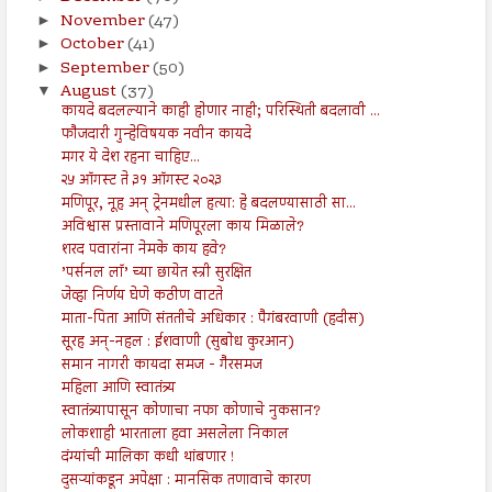
November
(47)
►
October
(41)
►
September
(50)
►
August
(37)
▼
कायदे बदलल्याने काही होणार नाही; परिस्थिती बदलावी ...
फौजदारी गुन्हेविषयक नवीन कायदे
मगर ये देश रहना चाहिए...
२५ ऑगस्ट ते ३१ ऑगस्ट २०२३
मणिपूर, नूह अन् ट्रेनमधील हत्या: हे बदलण्यासाठी सा...
अविश्वास प्रस्तावाने मणिपूरला काय मिळाले?
शरद पवारांना नेमके काय हवे?
’पर्सनल लॉ’ च्या छायेत स्त्री सुरक्षित
जेव्हा निर्णय घेणे कठीण वाटते
माता-पिता आणि संततीचे अधिकार : पैगंबरवाणी (हदीस)
सूरह अन्-नहल : ईशवाणी (सुबोध कुरआन)
समान नागरी कायदा समज - गैरसमज
महिला आणि स्वातंत्र्य
स्वातंत्र्यापासून कोणाचा नफा कोणाचे नुकसान?
लोकशाही भारताला हवा असलेला निकाल
दंग्यांची मालिका कधी थांबणार !
दुसऱ्यांकडून अपेक्षा : मानसिक तणावाचे कारण