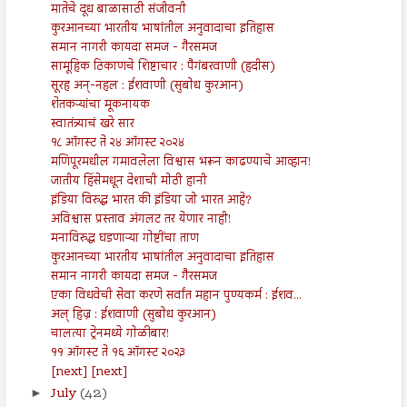
मातेचे दूध बाळासाठी संजीवनी
कुरआनच्या भारतीय भाषांतील अनुवादाचा इतिहास
समान नागरी कायदा समज - गैरसमज
सामूहिक ठिकाणचे शिष्टाचार : पैगंबरवाणी (हदीस)
सूरह अन्-नहल : ईशवाणी (सुबोध कुरआन)
शेतकऱ्यांचा मूकनायक
स्वातंत्र्याचं खरे सार
१८ ऑगस्ट ते २४ ऑगस्ट २०२४
मणिपूरमधील गमावलेला विश्वास भरून काढण्याचे आव्हान!
जातीय हिंसेमधून देशाची मोठी हानी
इंडिया विरुद्ध भारत की इंडिया जो भारत आहे?
अविश्वास प्रस्ताव अंगलट तर येणार नाही!
मनाविरुद्ध घडणाऱ्या गोष्टींचा ताण
कुरआनच्या भारतीय भाषांतील अनुवादाचा इतिहास
समान नागरी कायदा समज - गैरसमज
एका विधवेची सेवा करणे सर्वांत महान पुण्यकर्म : ईशव...
अल् हिज्र : ईशवाणी (सुबोध कुरआन)
चालत्या ट्रेनमध्ये गोळीबार!
११ ऑगस्ट ते १६ ऑगस्ट २०२३
[next] [next]
July
(42)
►