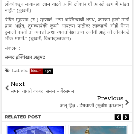
लोकांकडून मागायला लाज वाटते आणि लोकांपाशी आपले रडगाणे मांडत
नाही.” (बुखारी)
प्रेषित मुहम्मद (स.) म्हणाले, “त्या अस्तित्वाची शपथ, ज्याच्या हाती माझे
प्राण आहेत, तुमच्यापैकी कुणी आपल्या पाठीवर लाकडाचे ओझे घेऊन
हमाली करतो ती व्यक्ती अशा व्यक्तीपेक्षा उच्च दर्जाची आहे जी लोकांकडे
भीक मागते.” (बुखारी, किताबुज्जकात)
संकलन :
सय्यद इफ्तिखार अहमद
Labels:
दिव्यरत्न
497
Next
समान नागरी कायदा समज - गैरसमज
Previous
अल् हिज्र : ईशवाणी (सुबोध कुरआन)
RELATED POST