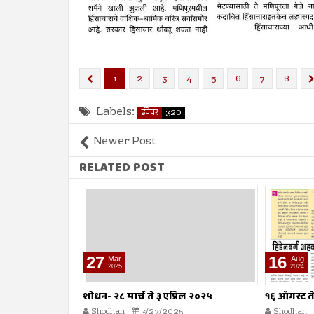
1
2
3
4
5
6
7
8
Labels:
ईपेपर
320
Newer Post
RELATED POST
27
16
Mar
Aug
2025
2024
शोधन- २८ मार्च ते ३ एप्रिल २०२५
१६ ऑगस्ट त
Shodhan
3/27/2025
Shodhan