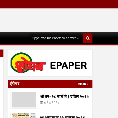
ईपेपर
MORE
शोधन- २८ मार्च ते ३ एप्रिल २०२५
3/27/2025
१६ ऑगस्ट ते २२ ऑगस्ट २०२४