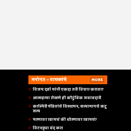
मनोगत – वाचकांचे
MORE
विजय दर्डा यांनी एकदा तरी विचार करावा?
आत्महत्या रोखणे ही कौटुंबिक जबाबदारी
काश्मिरी पंडितांचे विस्थापन, सत्यामागचे कटू
सत्य
मरणावर रडायचं की धोरणावर रडायचं?
विटभट्ट्या बंद करा