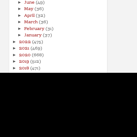
June
(49)
►
May
(36)
►
April
(32)
►
March
(36)
►
February
(31)
►
January
(37)
►
2022
(475)
►
2021
(469)
►
2020
(668)
►
2019
(512)
►
2018
(471)
►
2017
(141)
►