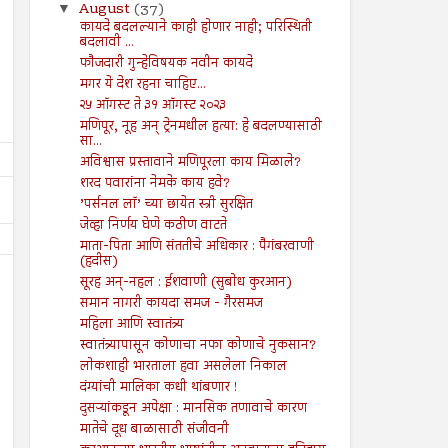
August
(37)
▼
कायदे बदलल्याने काही होणार नाही; परिस्थिती
बदलावी ...
फौजदारी गुन्हेविषयक नवीन कायदे
मगर ये देश रहना चाहिए...
२५ ऑगस्ट ते ३१ ऑगस्ट २०२३
मणिपूर, नूह अन् ट्रेनमधील हत्या: हे बदलण्यासाठी
सा...
अविश्वास प्रस्तावाने मणिपूरला काय मिळाले?
शरद पवारांना नेमके काय हवे?
’पर्सनल लॉ’ च्या छायेत स्त्री सुरक्षित
जेव्हा निर्णय घेणे कठीण वाटते
माता-पिता आणि संततीचे अधिकार : पैगंबरवाणी
(हदीस)
सूरह अन्-नहल : ईशवाणी (सुबोध कुरआन)
समान नागरी कायदा समज - गैरसमज
महिला आणि स्वातंत्र्य
स्वातंत्र्यापासून कोणाचा नफा कोणाचे नुकसान?
लोकशाही भारताला हवा असलेला निकाल
02
26
Aug
Jul
2024
2024
दंग्यांची मालिका कधी थांबणार !
दुसऱ्यांकडून अपेक्षा : मानसिक तणावाचे कारण
०२ ऑगस्ट ते ०८ ऑगस्ट २०२४
२६ जुलै ते ०१ ऑगस्ट २०२४
मातेचे दूध बाळासाठी संजीवनी
Shodhan
8/2/2024
Shodhan
7/26/2024