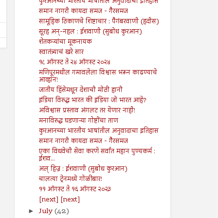
कुरआनच्या भारतीय भाषांतील अनुवादाचा इतिहास
समान नागरी कायदा समज - गैरसमज
सामूहिक ठिकाणचे शिष्टाचार : पैगंबरवाणी (हदीस)
सूरह अन्-नहल : ईशवाणी (सुबोध कुरआन)
शेतकऱ्यांचा मूकनायक
स्वातंत्र्याचं खरे सार
१८ ऑगस्ट ते २४ ऑगस्ट २०२४
मणिपूरमधील गमावलेला विश्वास भरून काढण्याचे
आव्हान!
जातीय हिंसेमधून देशाची मोठी हानी
इंडिया विरुद्ध भारत की इंडिया जो भारत आहे?
अविश्वास प्रस्ताव अंगलट तर येणार नाही!
मनाविरुद्ध घडणाऱ्या गोष्टींचा ताण
कुरआनच्या भारतीय भाषांतील अनुवादाचा इतिहास
समान नागरी कायदा समज - गैरसमज
एका विधवेची सेवा करणे सर्वांत महान पुण्यकर्म :
ईशव...
अल् हिज्र : ईशवाणी (सुबोध कुरआन)
चालत्या ट्रेनमध्ये गोळीबार!
११ ऑगस्ट ते १६ ऑगस्ट २०२३
[next] [next]
July
(42)
►