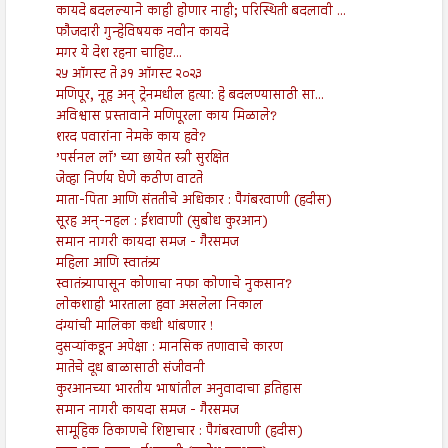
कायदे बदलल्याने काही होणार नाही; परिस्थिती बदलावी ...
फौजदारी गुन्हेविषयक नवीन कायदे
मगर ये देश रहना चाहिए...
२५ ऑगस्ट ते ३१ ऑगस्ट २०२३
मणिपूर, नूह अन् ट्रेनमधील हत्या: हे बदलण्यासाठी सा...
अविश्वास प्रस्तावाने मणिपूरला काय मिळाले?
शरद पवारांना नेमके काय हवे?
’पर्सनल लॉ’ च्या छायेत स्त्री सुरक्षित
जेव्हा निर्णय घेणे कठीण वाटते
माता-पिता आणि संततीचे अधिकार : पैगंबरवाणी (हदीस)
सूरह अन्-नहल : ईशवाणी (सुबोध कुरआन)
समान नागरी कायदा समज - गैरसमज
महिला आणि स्वातंत्र्य
स्वातंत्र्यापासून कोणाचा नफा कोणाचे नुकसान?
लोकशाही भारताला हवा असलेला निकाल
दंग्यांची मालिका कधी थांबणार !
दुसऱ्यांकडून अपेक्षा : मानसिक तणावाचे कारण
मातेचे दूध बाळासाठी संजीवनी
कुरआनच्या भारतीय भाषांतील अनुवादाचा इतिहास
समान नागरी कायदा समज - गैरसमज
सामूहिक ठिकाणचे शिष्टाचार : पैगंबरवाणी (हदीस)