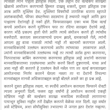
त्यावेळी त्याने पहिला इतिहास रचला. एक लहान देश वर्ल्डकप सारख्या
खेळाचे आयोजन करण्याची हिम्मत दाखवू शकतो, दुसरा इतिहास एक
अरब आणि मुस्लिम देश. मुस्लिमां विषयीची जागतिक धारणा म्हणजे
आतंकवादीची. फीफा संघटनेच्या सदस्यांना हे रुचणारे नव्हते आणि इतर
पाश्चात्त्य देशांनाही हे नको होते. फिफासारख्या एका भव्य दिव्य वर्ल्ड
कपचे आयोजन करणे युरोपियन फार तर रशिया सारख्या देशांचे आहे.
कारण मोठे प्रकल्प हाती घेणे आणि त्याचे संयोजन करणे ही त्यांचीच
मक्तेदारी. कतरला समजावण्याचे प्रयत्न झाले, धमकावले गेले, त्यांनी
आपला हट्ट द्यावा यासाठी त्यांची नाही ती बदनामी करण्यात आली.
मानवाधिकारांचे उल्लंघन करण्याचे आरोप त्यांच्यावर लावण्यात आले.
ज्यांनी मानवाधिकारांचे उल्लंघनच नव्हे तर त्याची सर्रास हत्या करणाऱ्या,
निरपराधावर बाबिंग करण्याचा करण्याचा इतिहास आहे अशांनी कतरवर
मानवाधिकाराच्या उल्लंघनाचा आरोप करणे किती दुष्टपणाचे. याचा अर्थ
असा नाही की कतरणे हे उल्लंघन केले नसेल पण जर वर्ल्ड कपसारख्या
आयोजनाचा निर्णय करतने घेतला नसता तर या देशांनी तिथल्या
मानवांबद्दल मानवी अधिकाराबद्दल काही बोलले असते का हा प्रश्न आहे.
कतरने दुसरा इतिहास रचला. या स्पर्धेचे आयोजन करायला फिफाने शेवटी
त्याला अनुमती दिली. फक्त दहा वर्षांनी हे आयोजन करायचे एकही
स्टेडियम नाही की वर्ल्डकप सारखा भव्यदिव्य स्पर्धेसाठी लागणाऱ्या
पायाभूत सुविधा नाहीत तरी देखील कतरणे वेळेवर मात दिली. दहा वर्षात
असे स्टेडियम, अशा सोयीसुविधा उभारल्या जे जगात इतर देशांत नव्हत्या.