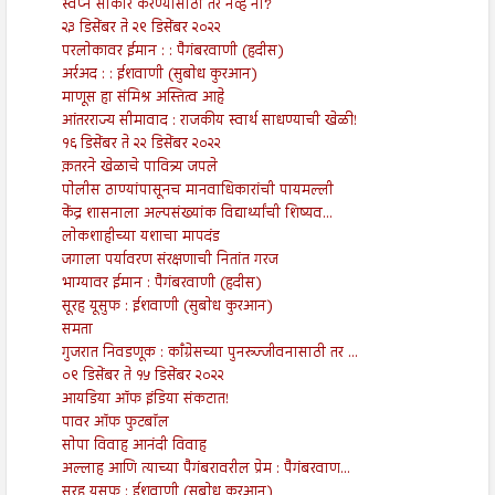
स्वप्न साकार करण्यासाठी तर नव्हे ना?
२३ डिसेंबर ते २९ डिसेंबर २०२२
परलोकावर ईमान : : पैगंबरवाणी (हदीस)
अर्रअद : : ईशवाणी (सुबोध कुरआन)
माणूस हा संमिश्र अस्तित्व आहे
आंतरराज्य सीमावाद : राजकीय स्वार्थ साधण्याची खेळी!
१६ डिसेंबर ते २२ डिसेंबर २०२२
क़तरने खेळाचे पावित्र्य जपले
पोलीस ठाण्यांपासूनच मानवाधिकारांची पायमल्ली
केंद्र शासनाला अल्पसंख्यांक विद्यार्थ्यांची शिष्यव...
लोकशाहीच्या यशाचा मापदंड
जगाला पर्यावरण संरक्षणाची नितांत गरज
भाग्यावर ईमान : पैगंबरवाणी (हदीस)
सूरह यूसुफ : ईशवाणी (सुबोध कुरआन)
समता
गुजरात निवडणूक : काँग्रेसच्या पुनरुज्जीवनासाठी तर ...
०९ डिसेंबर ते १५ डिसेंबर २०२२
आयडिया ऑफ इंडिया संकटात!
पावर ऑफ फुटबॉल
सोपा विवाह आनंदी विवाह
अल्लाह आणि त्याच्या पैगंबरावरील प्रेम : पैगंबरवाण...
सूरह यूसुफ : ईशवाणी (सुबोध कुरआन)