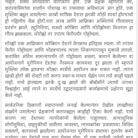
नव्हते. सर्वच आनंददायी वातावरण होते. एक प्रेक्षक म्हणतात की,
कतरवासियांचा शालीन पोशाख या उत्सवाचा अविभाज्य अंग होते. एक
मुस्लिम बहुल असलेल्या अरबी भाषिक देशात इतकी मोठी स्पर्धा होण्याची
ही पहिलीच वेळ होती.यात अरब आणि आफ्रिका अस्मितांचे गौरवास्पद
प्रदर्शन झाले. ट्युनिशिया, सऊदी अरेबिया आणि मोरोक्कोच्या विजयात हा
गौरव झळकला. मोरोक्को तर उपांत्य फेरीपर्यंत पोहोचला.
मोरक्को एक आफ्रिकन अरेबियन देशाने वेगळाच इतिहास रचला. तो उपांत्य
फेरीत पोहोचला आणि थोडक्यातच त्याला जिंकण्यापासून मुकावे लागले.
कदाचित अंतिम सामन्यापर्यंत तो पोहोचला असता. कतरने केलेल्या या
आयोजनाने युरोपियन देशांचा गैरसमज कायमचा दूर झाला तो म्हणजे
मुस्लिम लोक इतक्या मोठ्या स्पर्धेचे आयोजन करू शकत नाही. त्यांना
खात्री होती की शेवटी तरी कतार स्वतःच माघार घेईल पण तसे काही घडले
नाही. याचे इंग्लडला इतके दुःख झाले की बीबीसीने ज्याची जगभर
विश्वार्हता आहे त्याने या स्पर्धेचे उद्घाटनाप्रसंगी कार्यक्रमाचे प्रक्षेपण सुद्धा
केले नाही.
सार्वजनिक ठिकाणी मद्यपानाची मनाई केल्यानंतर देखील लाखोंच्या
संख्येने जमलेल्या प्रेक्षकांनी कतारबद्दल काहीही टिका केली नाही. याचे
कारण त्या देशाच्या नागरिकांनी केलेला पाहुणचार. अत्याधुनिक
सोयीसुविधा, वाहतुकीची सर्वोत्तम व्यवस्था, त्याचबरोबर प्रवासाच्या विविध
सवलती, कतरमध्ये झालेल्या आयोजनात युरोपियन संघाच्या तुलनेत कमी
दर्जाच्या ज्या देशांनी यात भाग घेतला होता, ही एक यावेळी जमेची बाजू