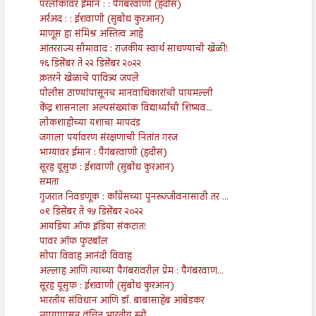
परलोकावर ईमान : : पैगंबरवाणी (हदीस)
अर्रअद : : ईशवाणी (सुबोध कुरआन)
माणूस हा संमिश्र अस्तित्व आहे
आंतरराज्य सीमावाद : राजकीय स्वार्थ साधण्याची खेळी!
१६ डिसेंबर ते २२ डिसेंबर २०२२
क़तरने खेळाचे पावित्र्य जपले
पोलीस ठाण्यांपासूनच मानवाधिकारांची पायमल्ली
केंद्र शासनाला अल्पसंख्यांक विद्यार्थ्यांची शिष्यव...
लोकशाहीच्या यशाचा मापदंड
जगाला पर्यावरण संरक्षणाची नितांत गरज
भाग्यावर ईमान : पैगंबरवाणी (हदीस)
सूरह यूसुफ : ईशवाणी (सुबोध कुरआन)
समता
गुजरात निवडणूक : काँग्रेसच्या पुनरुज्जीवनासाठी तर ...
०९ डिसेंबर ते १५ डिसेंबर २०२२
आयडिया ऑफ इंडिया संकटात!
पावर ऑफ फुटबॉल
सोपा विवाह आनंदी विवाह
अल्लाह आणि त्याच्या पैगंबरावरील प्रेम : पैगंबरवाण...
सूरह यूसुफ : ईशवाणी (सुबोध कुरआन)
भारतीय संविधान आणि डॉ. बाबासाहेब आंबेडकर