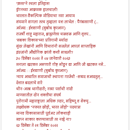
’क़तर’ने रचला इतिहास!
ड्रॅगनच्या आक्रमक हालचाली!
भारतात वैकल्पिक मीडियाचा नवा आयाम
संयमाने वागला तरच तुम्हाला यश लाभेल : पैगंबरवाणी (...
अर्रअद : ईशवाणी (सुबोध कुरआन)
राजर्षी शाहू महाराज, ब्राह्मणेत्तर चळवळ आणि वृत्तप...
'सबका विकास'च्या प्रतिगामी मर्यादा
सुंदर लेखांनी आणि विचारांनी सजलेलं आपलं साप्ताहिक
इंग्रजांनी औद्योगिक क्रांती कशी साधली?
३० डिसेंबर २०२२ ते ०५ जानेवारी २०२३
मनाला खटकत असणारी गोष्ट सोडून द्या आणि जी खटकत नसे...
अर्रअद : : ईशवाणी (सुबोध कुरआन)
न्याय आधारित समाजाची स्थापना गरजेची -सय्यद सआदतुल्...
देशात बदलाचे वारे
चीन-अरब भागीदारी; नव्या पर्वाची नांदी
माणसातील दोन शक्तींचा संघर्ष
पुरोगामी महाराष्ट्राला अधिक उदार, सहिष्णू व सेक्यु...
लक्षवेधक "नफरत छोड़ो, भारत जोड़ो" पदयात्रा
मानव विकासासाठी पूर्वअट लोकशाही
स्वप्न साकार करण्यासाठी तर नव्हे ना?
२३ डिसेंबर ते २९ डिसेंबर २०२२