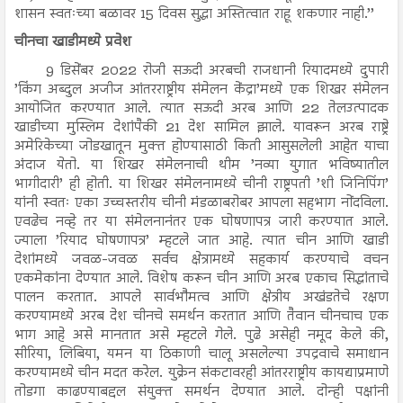
शासन स्वतःच्या बळावर 15 दिवस सुद्धा अस्तित्वात राहू शकणार नाही.’’
चीनचा खाडीमध्ये प्रवेश
9 डिसेंबर 2022 रोजी सऊदी अरबची राजधानी रियादमध्ये दुपारी
’किंग अब्दुल अजीज आंतरराष्ट्रीय संमेलन केंद्रा’मध्ये एक शिखर संमेलन
आयोजित करण्यात आले. त्यात सऊदी अरब आणि 22 तेलउत्पादक
खाडीच्या मुस्लिम देशांपैकी 21 देश सामिल झाले. यावरून अरब राष्ट्रे
अमेरिकेच्या जोडखातून मुक्त होण्यासाठी किती आसुसलेली आहेत याचा
अंदाज येतो. या शिखर संमेलनाची थीम ’नव्या युगात भविष्यातील
भागीदारी’ ही होती. या शिखर संमेलनामध्ये चीनी राष्ट्रपती ’शी जिनिपिंग’
यांनी स्वतः एका उच्चस्तरीय चीनी मंडळाबरोबर आपला सहभाग नोंदविला.
एवढेच नव्हे तर या संमेलनानंतर एक घोषणापत्र जारी करण्यात आले.
ज्याला ’रियाद घोषणापत्र’ म्हटले जात आहे. त्यात चीन आणि खाडी
देशांमध्ये जवळ-जवळ सर्वच क्षेत्रामध्ये सहकार्य करण्याचे वचन
एकमेकांना देण्यात आले. विशेष करून चीन आणि अरब एकाच सिद्धांताचे
पालन करतात. आपले सार्वभौमत्व आणि क्षेत्रीय अखंडतेचे रक्षण
करण्यामध्ये अरब देश चीनचे समर्थन करतात आणि तैवान चीनचाच एक
भाग आहे असे मानतात असे म्हटले गेले. पुढे असेही नमूद केले की,
सीरिया, लिबिया, यमन या ठिकाणी चालू असलेल्या उपद्रवाचे समाधान
करण्यामध्ये चीन मदत करेल. युक्रेन संकटावरही आंतरराष्ट्रीय कायद्याप्रमाणे
तोडगा काढण्याबद्दल संयुक्त समर्थन देण्यात आले. दोन्ही पक्षांनी