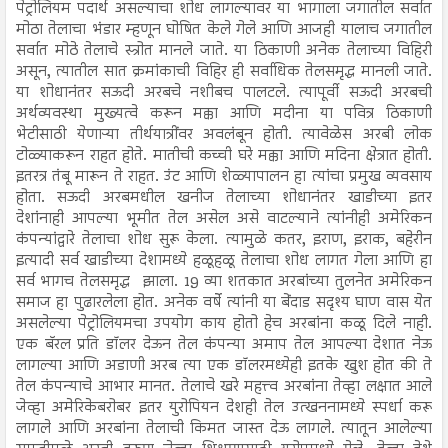
पेट्रोलियम पदार्थ असल्याचा शोध लागल्यावर या भागाला जगातील सर्वात
मोठा तेलाचा भंडार म्हणून घोषित केले गेले आणि आजही यालाच जगातील
सर्वात मोठे तेलाचे स्त्रोत मानले जाते. या ठिकाणी अनेक तेलाच्या विहिरी
असून, त्यातील सात क्रमांकाची विहिर ही सर्वाधिक तेलसमृद्ध मानली जाते.
या शोधानंतर सऊदी अरबचे नशीबच पालटले. त्यापूर्वी सऊदी अरबची
अर्थव्यवस्था मुख्यत्वे करून मक्का आणि मदीना या पवित्र ठिकाणी
भेटीसाठी येणाऱ्या तीर्थयात्रींवर अवलंबून होती. त्यावेळेस अरबी लोक
टोळ्याकरून राहत होते. मातीची कच्ची घरे मक्का आणि मदिना क्षेत्रात होती.
इतरत्र तंबू मारून ते राहत. उंट आणि शेळ्यापालन हा त्यांचा प्रमुख व्यवसाय
होता. सऊदी अरबमधील खनीज तेलाच्या शोधानंतर खाडीच्या इतर
देशांनाही आपल्या भूमीत तेल असेल असे वाटल्याने त्यांनीही अमेरिकन
कंपन्यांद्वारे तेलाचा शोध सुरू केला. त्यामुळे कतर, इराण, इराक, बहेरीन
इत्यादी सर्व खाडीच्या देशामध्ये हळूहळू तेलाचा शोध लागत गेला आणि हा
सर्व भागच तेलसमृद्ध झाला. 19 व्या शतकात अरबांच्या तुलनेत अमेरिकन
समाज हा पुढारलेला होत. अनेक वर्षे त्यांनी या बेंदाड सदृश्य घाण वास येत
असलेल्या पेट्रोलियमचा उपयोग काय होतो हेच अरबांना कळू दिले नाही.
एक बॅरल प्रति डॉलर देऊन तेल कंपन्या अमाप तेल आपल्या देशात नेऊ
लागल्या आणि अडाणी अरब त्या एक डॉलरमध्येही इतके खुश होत की ते
तेल कंपन्याचे आभार मानत. तेलाचे खरे महत्त्व अरबांना तेव्हा लक्षात आले
जेव्हा अमेरिकेबरोबर इतर युरोपियन देशही तेल उत्खननामध्ये स्पर्धा करू
लागले आणि अरबांना तेलाची किमत जास्त देऊ लागले. त्यातून आलेल्या