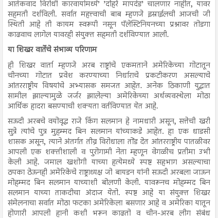
आतंकवाद विरोधी कारवायांमध्ये’ ’दोहरे मापदंड’ चालणार नाहीत, यावर
सहमती दर्शविली. सर्वात महत्त्वाची बाब म्हणजे इस्राईलची आजची जी
स्थिती आहे ती कायम स्वरूपी नसून पॅलेस्टिनियनच्या प्रश्नावर तोडगा
काढवाच लागेल यावरही संयुक्त सहमती दर्शविण्यात आली.
या शिखर वार्तेचे संभाव्य परिणाम
ही शिखर वार्ता म्हणजे अरब राष्ट्रांचे एकमताने अमेरिकेच्या गोटातून
चीनच्या गोटात प्रवेश करण्याच्या निर्धाराचे प्रकटीकरण असल्याचे
आंतरराष्ट्रीय विषयांचे अभ्यासक समजत आहेत. अनेक ठिकाणी युद्धात
सामील झाल्यामुळे जर्जर झालेल्या अमेरिकेच्या अर्थव्यवस्थेला मोठा
आर्थिक हादरा बसण्याची शक्यता वर्तविण्यात येत आहे.
सऊदी अरबचे वयोवृद्ध राजे किंग सलमान हे नामधारी असून, सत्तेची खरी
सुत्रे त्यांचे पुत्र मुहम्मद बिन सलमान यांच्याकडे आहेत. हा एक धाडसी
शासक असून, त्याने अंतर्गत तीव्र विरोधाला तोंड देत आंतरराष्ट्रीय पातळीवर
आपली एक शक्तीशाली व पुरोगामी नेता म्हणून वेगळीच प्रतीमा उभी
केली आहे. जमाल खशोगी याच्या हत्येमध्ये स्पष्ट सहभाग असल्याचा
ठपका ठेऊनही अमेरिकेचे राष्ट्राध्यक्ष जो बायडन यांनी सऊदी अरबला जाऊन
मोहम्मद बिन सलमान याच्याशी बोलणी केली. यावरूनच मोहम्मद बिन
सलमान याच्या ताकदीचा अंदाज येतो. स्पष्ट आहे या संयुक्त शिखर
संमेलनाचा सर्वात मोठा फटका अमेरिकेला बसणार आहे व अमेरिका यातून
होणारी आपली हानी कशी भरून काढतो व चीन-अरब लीग संबंध