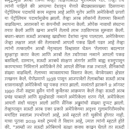
समृद्धीमुळे अरबी तरूण जेव्हा शिक्षणासाठी युरोपमध्ये गेले. तेव्हा तेथे
त्यांनी पाहिले की आपल्या देशातून येणारे बेंदाड्यासारख्या दिसणाऱ्या
पेट्रोलियम पदार्थाचे काय महत्त्व आहे आणि युरोप आणि अमेरिकेची प्रगती
या पेट्रोलियम पदार्थामुळेच झाली. तेव्हा अरब लोकांनी तेलाच्या किमती
वाढविल्या. आरामको या कंपनीची स्थापना केली. ओपेक नावाची संघटना
तयार केली आणि खऱ्या अर्थाने तेलाचे लाभ उठविण्यास सुरूवात केली.
बघता-बघता सऊदी अरबसह खाडीच्या देशांचा नूरच पालटला. अमेरिकेच्या
जेव्हा लक्षात आलं की तेलावरची आपली पकड ढिली पडत आहे तेव्हा
त्यांनी तत्कालीन अरबी नेतृत्वाला विश्वासात घेऊन ’तेलाच्या बदल्यात
सुरक्षा’हा करार केला आणि अरबी तेल उद्योगावर नव्याने आपली पकड
बसविली. दरम्यान, सऊदी अरबचे संरक्षण अंतर्गत आणि बाह्य शस्त्रुपासून
करण्याच्या निमित्ताने अमेरिकेने तेथे आपले सैनिक तळ उभारले. सैनिकांची
संख्या वाढविली. तेलाच्या व्यावसायाचा विस्तार केला. वेगवेगळ्या क्षेत्रात
उत्खनन केले. येणेप्रमाणे 1938 पासून आजपावेतो तेलाबरोबर सऊदी अरब
शासनावरही अमेरिकेची घट्ट पकड तयार झाली. मध्यंतरी इराकने 2 ऑगस्ट
1990 रोजी सद्दाम हुसैन यांनी कुवैतवर आक्रमण केले तेव्हा सऊदी अरब
प्रचंड घाबरले आणि सुरक्षेसाठी नव्याने अमेरिकेला शरण गेले. अमेरिकेला
आयती संधी चालून आली आणि सैनिक अड्डयांची संख्या दुप्पट झाली.
तेव्हापासून सऊदी अरब एका प्रकारे अमेरिकेच्या अदृश्य गुलामगिरीमध्येच
मर्यादित स्वातंत्र्य उपभोगतो आहे, असे म्हटले तरी चुकीचे होणार नाही.
याचा पुरावा 2019 मध्ये ट्रम्पचे ते विधान आहे, ज्यात त्यांनी म्हटले होते
की, ’’आम्ही जर सऊदी अरेबियाचे सुरक्षा कवच काढून घेतले तर सऊदी