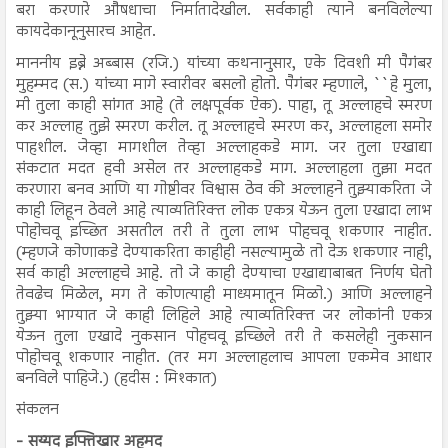
बरा करणारे औषधाचा निर्मातादेखील. सर्वकाही त्याने बनविलेल्या
कायदेकानूनुसारच आहेत.
माननीय इब्ने अब्बास (रजि.) यांच्या कथनानुसार, एके दिवशी मी पैगंबर
मुहम्मद (स.) यांच्या मागे स्वारीवर बसलो होतो. पैगंबर म्हणाले, ``हे मुला,
मी तुला काही सांगत आहे (ते लक्षपूर्वक ऐक). पाहा, तू अल्लाहचे स्मरण
कर अल्लाह तुझे स्मरण करील. तू अल्लाहचे स्मरण कर, अल्लाहला समोर
पाहशील. जेव्हा मागशील तेव्हा अल्लाहकडे माग. जर तुला एखाद्या
संकटात मदत हवी असेल तर अल्लाहकडे माग. अल्लाहला तुझा मदत
करणारा बनव आणि या गोष्टीवर विश्वास ठेव की अल्लाहने तुझ्याकरिता जे
काही लिहून ठेवले आहे त्याव्यतिरिक्त लोक एकत्र येऊन तुला एखादा लाभ
पोहोचवू इच्छित असतील तरी ते तुला लाभ पोहचवू शकणार नाहीत.
(म्हणजे कोणाकडे देण्याकरिता काहीही नसल्यामुळे तो देऊ शकणार नाही,
सर्व काही अल्लाहचे आहे. तो जे काही देण्याचा एखाद्याबाबत निर्णय घेतो
तेवढेच मिळेल, मग ते कोणत्याही माध्यमातून मिळो.) आणि अल्लाहने
तुझ्या भाग्यात जे काही लिहिले आहे त्याव्यतिरिक्त जर लोकांनी एकत्र
येऊन तुला एखादे नुकसान पोहचवू इच्छिले तरी ते कसलेही नुकसान
पोहोचवू शकणार नाहीत. (तर मग अल्लाहलाच आपला एकमेव आधार
बनविले पाहिजे.) (हदीस : मिश्कात)
संकलन
- सय्यद इफ्तिखार अहमद