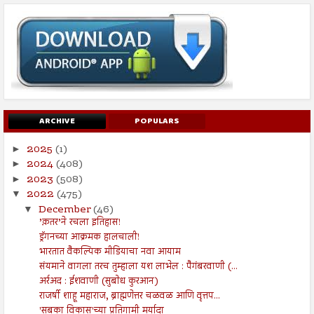
ARCHIVE
POPULARS
2025
(1)
►
2024
(408)
►
2023
(508)
►
2022
(475)
▼
December
(46)
▼
’क़तर’ने रचला इतिहास!
ड्रॅगनच्या आक्रमक हालचाली!
भारतात वैकल्पिक मीडियाचा नवा आयाम
संयमाने वागला तरच तुम्हाला यश लाभेल : पैगंबरवाणी (...
अर्रअद : ईशवाणी (सुबोध कुरआन)
राजर्षी शाहू महाराज, ब्राह्मणेत्तर चळवळ आणि वृत्तप...
'सबका विकास'च्या प्रतिगामी मर्यादा