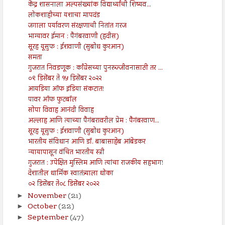
केंद्र शासनाला अल्पसंख्यांक विद्यार्थ्यांची शिष्यव...
लोकशाहीच्या यशाचा मापदंड
जगाला पर्यावरण संरक्षणाची नितांत गरज
भाग्यावर ईमान : पैगंबरवाणी (हदीस)
सूरह यूसुफ : ईशवाणी (सुबोध कुरआन)
समता
गुजरात निवडणूक : काँग्रेसच्या पुनरुज्जीवनासाठी तर ...
०९ डिसेंबर ते १५ डिसेंबर २०२२
आयडिया ऑफ इंडिया संकटात!
पावर ऑफ फुटबॉल
सोपा विवाह आनंदी विवाह
अल्लाह आणि त्याच्या पैगंबरावरील प्रेम : पैगंबरवाण...
सूरह यूसुफ : ईशवाणी (सुबोध कुरआन)
भारतीय संविधान आणि डॉ. बाबासाहेब आंबेडकर
न्यायापासून वंचित भारतीय स्त्री
गुजरात : उपेक्षित मुस्लिम आणि त्यांचा राजकीय सहभाग!
देशातील धार्मिक स्वातंत्र्याला धोका
०२ डिसेंबर ते०८ डिसेंबर २०२२
November
(21)
►
October
(22)
►
September
(47)
►