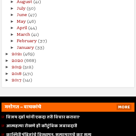
August
(41)
►
July
(50)
►
June
(47)
►
May
(46)
►
April
(44)
►
March
(41)
►
February
(37)
►
January
(33)
►
2021
(469)
►
2020
(668)
►
2019
(512)
►
2018
(471)
►
2017
(141)
►
मनोगत – वाचकांचे
MORE
विजय दर्डा यांनी एकदा तरी विचार करावा?
आत्महत्या रोखणे ही कौटुंबिक जबाबदारी
काश्मिरी पंडितांचे विस्थापन, सत्यामागचे कटू सत्य