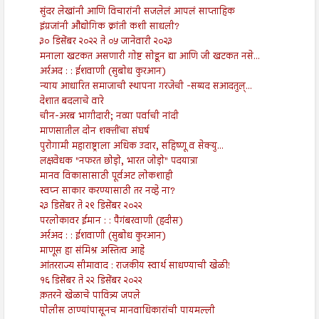
सुंदर लेखांनी आणि विचारांनी सजलेलं आपलं साप्ताहिक
इंग्रजांनी औद्योगिक क्रांती कशी साधली?
३० डिसेंबर २०२२ ते ०५ जानेवारी २०२३
मनाला खटकत असणारी गोष्ट सोडून द्या आणि जी खटकत नसे...
अर्रअद : : ईशवाणी (सुबोध कुरआन)
न्याय आधारित समाजाची स्थापना गरजेची -सय्यद सआदतुल्...
देशात बदलाचे वारे
चीन-अरब भागीदारी; नव्या पर्वाची नांदी
माणसातील दोन शक्तींचा संघर्ष
पुरोगामी महाराष्ट्राला अधिक उदार, सहिष्णू व सेक्यु...
लक्षवेधक "नफरत छोड़ो, भारत जोड़ो" पदयात्रा
मानव विकासासाठी पूर्वअट लोकशाही
स्वप्न साकार करण्यासाठी तर नव्हे ना?
२३ डिसेंबर ते २९ डिसेंबर २०२२
परलोकावर ईमान : : पैगंबरवाणी (हदीस)
अर्रअद : : ईशवाणी (सुबोध कुरआन)
माणूस हा संमिश्र अस्तित्व आहे
आंतरराज्य सीमावाद : राजकीय स्वार्थ साधण्याची खेळी!
१६ डिसेंबर ते २२ डिसेंबर २०२२
क़तरने खेळाचे पावित्र्य जपले
पोलीस ठाण्यांपासूनच मानवाधिकारांची पायमल्ली