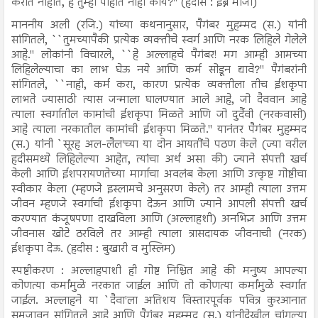
करीत नाहीत, हे तुम्ही पाहात नाही काय?'' (हदीस : इब्ने माजा)
माननीय अली (रजि.) यांच्या कथनानुसार, पैगंबर मुहम्मद (स.) यांनी
सांगितले, ``तुमच्यापैकी प्रत्येक व्यक्तीचे स्वर्ग आणि नरक लिहिले गेलेले
आहे.'' लोकांनी विचारले, ``हे अल्लाहचे पैगंबर! मग आम्ही आमच्या
लिहिलेल्याचा का लाभ घेऊ नये आणि कर्म सोडून द्यावे?'' पैगंबरांनी
सांगितले, ``नाही, कर्म करा, कारण प्रत्येक व्यक्तीला तीच ईशकृपा
लाभते ज्यासाठी त्यास जन्माला घालण्यात आले आहे, जो दैववान आहे
त्याला स्वर्गातील कामांची ईशकृपा मिळते आणि जो दुर्दैवी (नरकवासी)
आहे त्याला नरकातील कामांची ईशकृपा मिळते.'' यानंतर पैगंबर मुहम्मद
(स.) यांनी `सूरह अल-लैल'च्या या दोन आयतींचे पठण केले (ज्या वरील
हदीसमध्ये लिहिलेल्या आहेत, त्यांचा अर्थ असा की) ज्याने संपत्ती खर्च
केली आणि ईशपरायणतेच्या मार्गाचा अवलंब केला आणि उत्कृष्ट गोष्टीचा
स्वीकार केला (म्हणजे इस्लामचे अनुसरण केले) तर आम्ही त्याला उत्तम
जीवन म्हणजे स्वर्गाची ईशकृपा देऊन आणि ज्याने आपली संपत्ती खर्च
करण्यात कंजूषपणा दाखविला आणि (अल्लाहशी) अनभिज्ञ आणि उत्तम
जीवनास खोटे ठरविले तर आम्ही त्याला त्रासदायक जीवनाची (नरक)
ईशकृपा देऊ. (हदीस : बुखारी व मुस्लिम)
स्पष्टीकरण : अल्लाहपाशी ही गोष्ट निश्चित आहे की मनुष्य आपल्या
कोणत्या कर्मांमुळे नरकात जाईल आणि तो कोणत्या कर्मांमुळे स्वर्गात
जाईल. अल्लाहने या `दैवा'ला अतिशय विस्तारपूर्वक पवित्र कुरआनात
समजावून सांगितले आहे आणि पैगंबर मुहम्मद (स.) यांनीदेखील चांगल्या