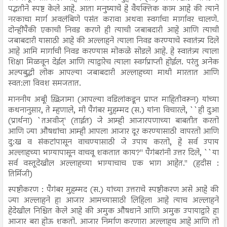
पद्धतीने स्पष्ट केले आहे. आता मनुष्याचे हे वैयक्तिक काम आहे की त्याने
नरकाचा मार्ग अवलंबिणे पसंत करावा अथवा स्वर्गाचा मार्गावर चालणे.
दोन्हींपैकी एकाची निवड करणे ही त्याची जबाबदारी आहे आणि त्याची
जबाबदारी यासाठी आहे की अल्लाहने त्याला निवड करण्याचे स्वातंत्र्य दिले
आहे आमि मार्गाची निवड करण्यास मोकळे सोडले आहे. हे स्वातंत्र्य त्याला
शिक्षा मिळवून देईल आणि त्याद्वारेच त्याला स्वर्गप्राप्ती होईल. परंतु अनेक
अल्पबुद्धी लोक आपल्या जबाबदारी अल्लाहच्या माथी मारतात आणि
स्वत:ला विवश समजतात.
माननीय अबूी ख़िज़ामा (आपल्या वडिलांकडून प्राप्त माहितीवरून) यांच्या
कथनानुसार, ते म्हणाले, मी पैगंबर मुहम्मद (स.) यांना विचारले, ``ही दुआ
(प्रार्थना) `तअवीज्' (ताईत) जे आम्ही आजारपणाच्या बाबतीत करतो
आणि ज्या औषधांचा आम्ही आपला आजार दूर करण्यासाठी वापरतो आणि
दु:ख व संकटांपासून वाचण्यासाठी जे उपाय करतो, हे सर्व उपाय
अल्लाहच्या भाग्यापासून वाचवू शकतात काय?'' पैगंबरांनी उत्तर दिले, ``या
सर्व वस्तूदेखील अल्लाहच्या भाग्याचाच एक भाग आहेत.'' (हदीस :
तिर्मिजी)
स्पष्टीकरण : पैगंबर मुहम्मद (स.) यांच्या उत्तराचे स्पष्टीकरण असे आहे की
ज्या अल्लाहने हा आजार आमच्यासाठी लिहिला आहे त्याच अल्लाहने
हेदेखील निश्चित केले आहे की अमुक औषधाने आणि अमुक उपायाद्वारे हा
आजार बरा होऊ शकतो. आजार निर्माण करणारा अल्लाहच आहे आणि तो