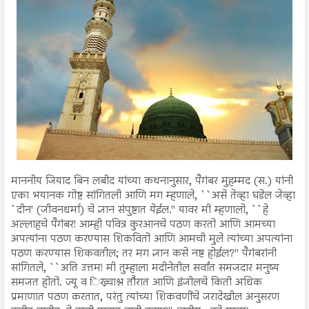
माननीय जियाद बिन लबीद यांच्या कथनानुसार, पैगंबर मुहम्मद (स.) यांनी
एका भयानक गोष्ट सांगितली आणि मग म्हणाले, ``असे तेव्हा घडेल जेव्हा
`दीन' (जीवनधर्मा) चे ज्ञान संपुष्टात येईल.'' यावर मी म्हणालो, ``हे
अल्लाहचे पैगंबर! आम्ही पवित्र कुरआनचे पठण करतो आणि आमच्या
अपत्यांना पठण करण्यास शिकवितो आणि आमची मुले त्यांच्या अपत्यांना
पठण करण्यास शिकवतील; तर मग ज्ञान कसे नष्ट होईल?'' पैगंबरांनी
सांगितले, ``अति उत्तम! मी तुम्हाला मदीनेतील सर्वांत समजदार मनुष्य
समजत होतो. ज्यू व िख्र्चाश्न तौरात आणि इंजीलचे किती अधिक
प्रमाणात पठण करतात, परंतु त्यांच्या शिकवणींचे जरादेखील अनुसरण