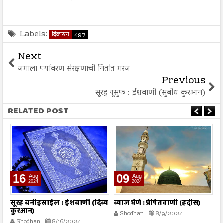
Labels:
दिव्यरत्न
497
Next
जगाला पर्यावरण संरक्षणाची नितांत गरज
Previous
सूरह यूसुफ : ईशवाणी (सुबोध कुरआन)
RELATED POST
16
09
Aug
Aug
2024
2024
तो
सूरह बनीइस्राईल : ईशवाणी (दिव्य
व्याज घेणे : प्रेषितवाणी (हदीस)
म
कुरआन)
प
Shodhan
8/9/2024
Shodhan
8/16/2024