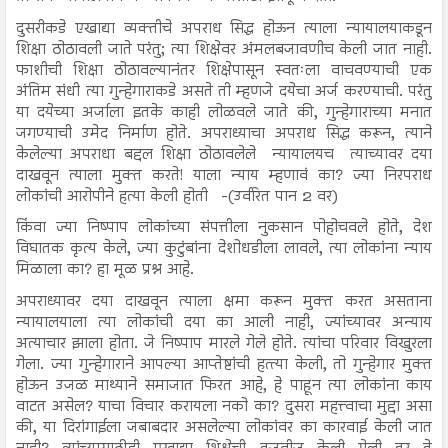
दुसरीकडे एखाद्या व्यक्तीचे अपराध सिद्ध होऊन त्याला न्यायालयाकडून
शिक्षा ठोठावली जाते परंतु; त्या शिक्षेवर अंमलबजावणीच केली जात नाही.
फाशीची शिक्षा ठोठावल्यानंतर शिक्षेपासून स्वतःला वाचवण्याची एक
अंतिम संधी त्या गुन्हेगाराकडे असते ती म्हणजे दयेचा अर्ज करण्याची. परंतु
या दयेच्या अर्जाला इतके काही लोळवले जाते की, गुन्हेगाराच्या मनात
जगण्याची उमेद निर्माण होते. अपराध्याचा अपराध सिद्ध करून, त्याने
केलेल्या अपराधा बद्दल शिक्षा ठोठावलेले न्यायालयच त्याच्यावर दया
दाखवून त्याला मुक्त करते! याला न्याय म्हणावं का? ज्या निरपराध
लोकांची आरोपीने हत्या केली होती -(उर्वरित पान 2 वर)
किंवा ज्या निष्पाप लोकांच्या संपत्तीला नुकसान पोहोचवले होते, देश
विघातक कृत्य केले, ज्या कुटुंबांना देशोधडीला लावले, त्या लोकांना न्याय
मिळाला का? हा मूळ प्रश्न आहे.
अपराध्यावर दया दाखवून त्याला क्षमा करून मुक्त करत असताना
न्यायालयाला त्या लोकांची दया का आली नाही, ज्यांच्यावर अन्याय
अत्याचार झाला होता. जे निष्पाप मारले गेले होते. त्यांचा परिवार विखुरला
गेला. ज्या गुन्हेगाराने आपल्या आप्तेष्टांची हत्त्या केली, तो गुन्हेगार मुक्त
होऊन उजळ माथ्याने समाजात फिरत आहे, हे पाहून त्या लोकांना काय
वाटत असेल? याचा विचार करायला नको का? दुसरा महत्त्वाचा मुद्दा असा
की, या दिरांगाईला जबाबदार असलेल्या लोकांवर का कारवाई केली जात