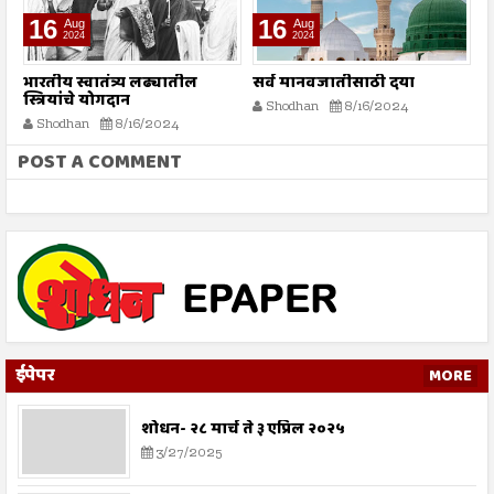
16
16
Aug
Aug
2024
2024
भारतीय स्वातंत्र्य लढ्यातील
सर्व मानवजातीसाठी दया
र
स्त्रियांचे योगदान
न
Shodhan
8/16/2024
ग
Shodhan
8/16/2024
बट
POST A COMMENT
ईपेपर
MORE
शोधन- २८ मार्च ते ३ एप्रिल २०२५
3/27/2025