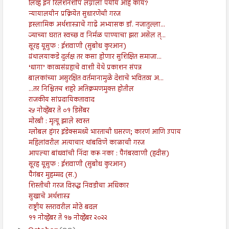
लिव्ह इन रिलेशनशीप लग्नाला पर्याय आहे काय?
न्यायालयीन प्रक्रियेत सुधारणेची गरज
इस्लामिक अर्थशास्त्राचे गाढे अभ्यासक डॉ. नजातुल्ला...
ज्याच्या घरात स्वच्छ व निर्मळ पाण्याचा झरा असेल त्...
सूरह यूसुफ : ईशवाणी (सुबोध कुरआन)
ग्रंथालयाकडे दुर्लक्ष तर कसा होणार सुशिक्षित समाजा...
‘धागा’ काव्यसंग्रहाचे वाशी येथे प्रकाशन संपन्न
बालकांच्या असुरक्षित वर्तमानामुळे देशाचे भवितव्य अ...
...तर निश्चितच शहरे अतिक्रमणमुक्त होतील
राजकीय सांप्रदायिकतावाद
२५ नोव्हेंबर ते ०१ डिसेंबर
मोरबी : मृत्यू झाले स्वस्त
ग्लोबल हंगर इंडेक्समध्ये भारताची घसरण; कारणं आणि उपाय
महिलांवरील अत्याचार थांबविणे काळाची गरज
आपल्या बांधवांची निंदा करू नका : पैगंबरवाणी (हदीस)
सूरह यूसुफ : ईशवाणी (सुबोध कुरआन)
पैगंबर मुहम्मद (स.)
शिस्तीची गरज विरुद्ध निवडीचा अधिकार
सुखाचे अर्थशास्त्र
राष्ट्रीय स्तरावरील मोठे बदल
११ नोव्हेंबर ते १७ नोव्हेंबर २०२२