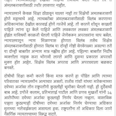
नाही? त्यांच्यासाठीही एखाद्या शिक्षेची तजवीज केली गेली तर ते
अंमलबजावणीसाठी उशीर लावणार नाहीत.
न्यायालयाने केवळ शिक्षा ठोठावून चालत नाही तर शिक्षेची अमलबजावणी
होणे महत्वाचे आहे. त्याचबरोबर अंमलबजावणीसाठी विलंब करणाऱ्या
अधिकाऱ्यांवर देखील कारवाई होणे गरजेचे आहे. ती कारणे शोधून काढली
पाहिजे त्यांना दूर केले पाहिजे आणि लवकरात लवकर अंमलबजावणी
होईल याविषयी काळजी घेतली पाहिजे जेणेकरून अपराध्यांना चाप बसेल.
न्यायालयातून न्याय मिळण्यास होणारा विलंब तसेच शिक्षेस
अंमलबजावणीसाठी होणारा विलंब या दोन्ही गोष्टी वेगवेगळ्या असल्या तरी
या दोन्ही बाबतीत अन्याय मात्र नक्कीच होत आहे. पहिल्या बाबतीत निर्दोष
व्यक्तीला नाहक सजा भोगावी लागते आणि दुसऱ्या प्रकारात अपराधी
मुक्त होत आहेत. शिक्षेस विलंब अपराध आणि अपराध्याला बळकट
बनवते.
दोषीची शिक्षा कमी करणे किंवा माफ करणे हा पीडित आणि त्याच्या
परिवारावर न्यायालयीन अत्याचार असतो. राजीव गांधी यांच्या मारेकऱ्याच्या
दयेच्या अर्जावर तीन राष्ट्रपतींनी कुठलीही भूमीका घेतली नाही. ही दुर्दैवाची
बाब आहे. एपीजे कलाम, प्रतिभाताई पाटील आणि प्रणव मुखर्जी यांनी 14
आरोपींच्या दयेच्या अर्जावर कुठलाही निर्णय घेतला नव्हता. वास्तविक
पाहता कुठल्याही दोषीच्या दयेच्या अर्जावर निर्णय घेण्याचा अधिकार
मृताच्या नातेवाईकाला असायला हवा. राष्ट्रपतींना तो अधिकार दिला जाणे
नैसर्गिक न्यायतत्त्वाच्या विरूद्ध वाटते.