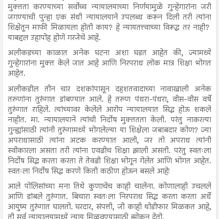
मुक्तता करण्याच्या सर्वोच्च न्यायालयाच्या निर्णयामुळे गुन्हेगारांना जरी
जगण्याची पुन्हा एक संधी न्यायालयाने उपलब्ध करून दिली तरी त्यांना
शिक्षेतून माफी मिळायला होती काय? हे न्यायतत्त्वाच्या विरूद्ध तर नाही?
याबद्दल उहापोह होणे गरजेचे आहे.
अलीकडच्या काळात अनेक घटना अशा घडत आहेत की, ज्यामध्ये
गुन्हेगारांना मुक्त केले जात आहे आणि निरपराध लोक मात्र शिक्षा भोगत
आहेत.
अलीकडील तीन चार दशकांपासून दहशतवादाच्या नावाखाली अनेक
तरुणांना तुरुंगात डांबण्यात आले. हे तरुण पंधरा-पंधरा, वीस-वीस वर्षे
तुरुंगात राहिले. त्यांच्यावर केलेले आरोप न्यायालयात सिद्ध होऊ शकले
नाहीत. मा. न्यायालयाने त्यांची निर्दोष मुक्ततता केली. परंतु नाकरत्या
गुन्ह्यांसाठी त्यांनी तुरुंगामध्ये भोगलेल्या या शिक्षेला जबाबदार कोण? ज्या
अपराधासाठी त्यांना अटक करण्यात आली, जर तो अपराध त्यांनी
स्वीकारला असता तरी त्यांना एवढीच शिक्षा झाली असती. परंतु स्वतःला
निर्दोष सिद्ध करता करता ते तेवढी शिक्षा भोगून गेलेत आणि भोगत आहेत.
स्वतःला निर्दोष सिद्ध करणे किती कठीण होऊन बसले आहे!
आले पोलिसांच्या मना तिथे कुणाचेच काही चालेना. कोणालाही उचलले
आणि डांबले तुरुंगात. बिचारा स्वतःला निरपराध सिद्ध करता करता अर्धे
आयुष्य तुरुंगात घालतो. घरदार, संपत्ती, जी काही थोडीफार मिळकत आहे,
ती सर्व न्यायालयामध्ये न्याय मिळवण्यासाठी झोकून देतो.