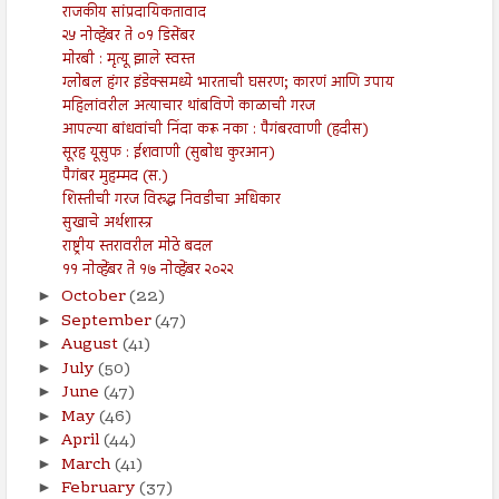
राजकीय सांप्रदायिकतावाद
२५ नोव्हेंबर ते ०१ डिसेंबर
मोरबी : मृत्यू झाले स्वस्त
ग्लोबल हंगर इंडेक्समध्ये भारताची घसरण; कारणं आणि उपाय
महिलांवरील अत्याचार थांबविणे काळाची गरज
आपल्या बांधवांची निंदा करू नका : पैगंबरवाणी (हदीस)
सूरह यूसुफ : ईशवाणी (सुबोध कुरआन)
पैगंबर मुहम्मद (स.)
शिस्तीची गरज विरुद्ध निवडीचा अधिकार
सुखाचे अर्थशास्त्र
राष्ट्रीय स्तरावरील मोठे बदल
११ नोव्हेंबर ते १७ नोव्हेंबर २०२२
October
(22)
►
September
(47)
►
August
(41)
►
July
(50)
►
June
(47)
►
May
(46)
►
April
(44)
►
March
(41)
►
February
(37)
►