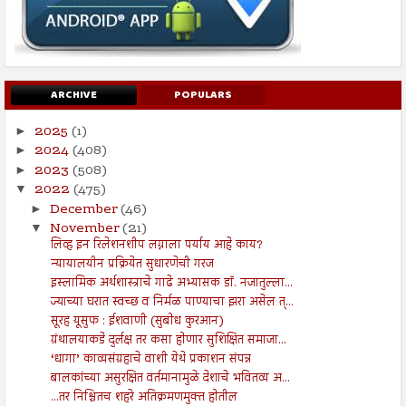
ARCHIVE
POPULARS
2025
(1)
►
2024
(408)
►
2023
(508)
►
2022
(475)
▼
December
(46)
►
November
(21)
▼
लिव्ह इन रिलेशनशीप लग्नाला पर्याय आहे काय?
न्यायालयीन प्रक्रियेत सुधारणेची गरज
इस्लामिक अर्थशास्त्राचे गाढे अभ्यासक डॉ. नजातुल्ला...
ज्याच्या घरात स्वच्छ व निर्मळ पाण्याचा झरा असेल त्...
सूरह यूसुफ : ईशवाणी (सुबोध कुरआन)
ग्रंथालयाकडे दुर्लक्ष तर कसा होणार सुशिक्षित समाजा...
‘धागा’ काव्यसंग्रहाचे वाशी येथे प्रकाशन संपन्न
बालकांच्या असुरक्षित वर्तमानामुळे देशाचे भवितव्य अ...
...तर निश्चितच शहरे अतिक्रमणमुक्त होतील