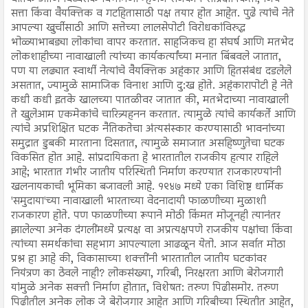
सत्ता किंवा वैयक्तिक व गटहितासाठी पक्ष तयार होत आहेत. पुढे त्यांचे नेते
आपल्या खुर्चीसाठी आणि सत्तेच्या लालसेपोटी विरोधकांविरुद्ध
भोळ्याभाबड्या लोकांचा वापर करतात. साहजिकच हा संघर्ष आणि मतभेद
लोकशाहीच्या नावाखाली त्यांच्या कार्यकर्त्यांच्या मनात बिंबवले जातात,
पण या लढ्यात स्वार्थी नेत्यांचे वैयक्तिक अहंकार आणि हितसंबंध दडलेले
असतात, ज्यामुळे सामाजिक विनाश आणि दु:ख होते. अहंकारापोटी हे नेते
कधी कधी इतके खालच्या पातळीवर जातात की, मतभेदाच्या नावाखाली
ते खुलेआम एकमेकांचे चारित्र्यहनन करतात. त्यामुळे त्यांचे कार्यकर्ते आणि
त्यांचे अप्रशिक्षित घटक नैतिकतेचा अंत्यसंस्कार करण्यासाठी भावनांच्या
समुद्रात डुबकी मारताना दिसतात, त्यामुळे समाजात असहिष्णुतेचा घटक
विकसित होत आहे. सांप्रदायिकता हे भारतातील राजकीय हत्यार राहिले
आहे; भारतात गंभीर जातीय परिस्थिती निर्माण करण्यात राजकारण्यांनी
खलनायकाची भूमिका बजावली आहे. १९४७ मध्ये एका विशिष्ट धार्मिक
'समुदाया'च्या नावाखाली भारताच्या वेदनादायी फाळणीच्या मुळाशी
राजकारण होते. पण फाळणीच्या रूपाने मोठी किंमत मोजूनही त्यानंतर
झालेल्या अनेक दंगलींमध्ये प्रत्यक्ष वा अप्रत्यक्षपणे राजकीय पक्षांचा किंवा
त्यांच्या समर्थकांचा सहभाग आपल्याला आढळून येतो. आज सर्वात मोठा
प्रश्न हा आहे की, विकासाच्या शक्तींनी भारतातील जातीय घटकांवर
नियंत्रण का ठेवले नाही? लोकसंख्या, गरिबी, निरक्षरता आणि बेरोजगारी
यांमुळे अनेक सक्ती निर्माण होतात, विशेषत: तरुण पिढीसमोर. तरुण
पिढीतील अनेक लोक जे बेरोजगार आहेत आणि गरिबीच्या स्थितीत आहेत,