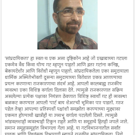
'सांप्रदायिकता' हा स्वतःच एक असा दृष्टिकोन आहे जो एखाद्याच्या गटाला
एकमेव वैध किंवा योग्य गट म्हणून पाहतो आणि इतर गटांना कनिष्ठ,
बेकायदेशीर आणि विरोधी म्हणून पाहतो. सांप्रदायिकतेला एका समुदायाला
धार्मिक अस्मितेभोवती दुसऱ्या समुदायाच्या विरोधात एकत्र आणण्याचा
प्रयत्न करणाऱ्या राजकारणाचा संदर्भ आहे. आपली कालबाह्य राजकीय
व्यवस्था एका विशिष्ट वर्गाला दिलासा देते. त्यामुळे राजकारणात सक्रिय
असलेल्या प्रत्येक पक्षावर नियंत्रण ठेवणारा विशिष्ट स्वार्थी गट ही व्यवस्था
बळकट करण्यात आपली 'पार्ट बाय शेअर'ची भूमिका पार पाडतो. गरज
पडेल तेव्हा आपल्या प्रतिस्पर्धी पक्षांशी समझोता करण्याच्या मुद्द्यावर
एकमत होण्याची खात्रीही या उच्चभ्रू वर्गाला पटलेली दिसते. त्यामुळे
भांडवलशाही व्यवस्थाही टिकून राहते आणि या समूहाचे हितही जपले जाते.
समाज समूहासमूहांत विभागला गेला आहे. या गटविभाजनातील सर्वांत
घातक आणि विध्वंसक विभागणी म्हणजे राजकीय सांप्रदायिकता, जिथे