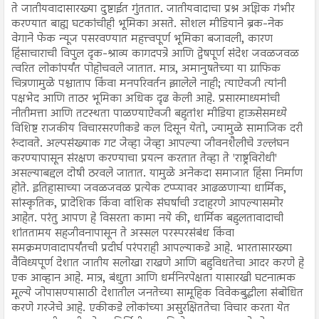
ते जातीयवादासारख्या दुष्टाईत गुंततात. जातीयवादाचा प्रश्न अधिक गंभीर
करण्यात बाह्य घटकांचीही भूमिका असते. सोशल मीडियाने ब्रेक-नेक
वेगाने फेक न्यूज पसरवण्यात महत्त्वपूर्ण भूमिका बजावली, कारण
हिंसाचाराची विपुल दृक-श्राव्य कागदपत्रे आणि द्वेषपूर्ण संदेश जवळजवळ
त्वरित लोकांपर्यंत पोहोचवले जातात. मात्र, अमानुषतेच्या या ग्राफिक
चित्रणामुळे पश्चाताप किंवा मनपरिवर्तन झालेले नाही; त्याऐवजी त्यांनी
पक्षभेद आणि ताठर भूमिका अधिक दृढ केली आहे. प्रसारमाध्यमांची
नीतीमत्ता आणि तटस्थता पाळण्याऐवजी बहुतांश मीडिया हाऊसेसमध्ये
विशिष्ट राजकीय विचारसरणीकडे कल दिसून येतो, ज्यामुळे सामाजिक दरी
रुंदावते. अल्पसंख्याक गट जेव्हा जेव्हा आपल्या जीवनशैलीचे उल्लंघन
करण्यापासून संरक्षण करण्याचा प्रयत्न करतात तेव्हा ते 'राष्ट्रविरोधी'
असल्याबद्दल दोषी ठरवले जातात. यामुळे अनेकदा समाजात हिंसा निर्माण
होते. इतिहासाच्या जवळजवळ प्रत्येक टप्प्यावर आढळणाऱ्या धार्मिक,
सांस्कृतिक, प्रादेशिक किंवा वांशिक संघर्षाची उदाहरणे आपल्यासमोर
आहेत. परंतु आपण हे विसरता कामा नये की, धार्मिक बहुलतावादाची
शांततामय सहजीवनापासून ते अस्सल परस्परसंबंध किंवा
समक्रमणवादापर्यंतची प्रदीर्घ परंपराही आपल्याकडे आहे. भारतासारख्या
वैविध्यपूर्ण देशात जातीय सलोखा राखणे आणि बहुविधतेचा आदर करणे हे
एक आव्हान आहे. मात्र, बंधुता आणि धर्मनिरपेक्षता यासारखी घटनात्मक
मूल्ये जोपासण्यासाठी देशातील जनतेच्या सामूहिक विवेकबुद्धीला संबोधित
करणे गरजेचे आहे. एकीकडे लोकांच्या असुरक्षिततेचा विचार करता येत