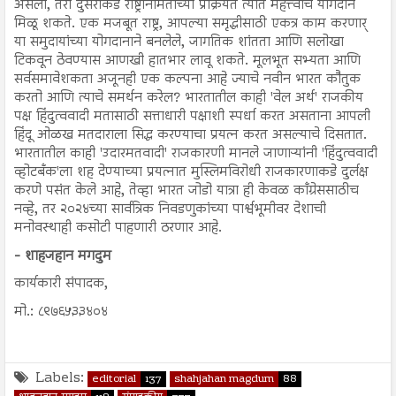
असला, तरी दुसरीकडे राष्ट्रनिर्मितीच्या प्रक्रियेत त्यात महत्त्वाचे योगदान
मिळू शकते. एक मजबूत राष्ट्र, आपल्या समृद्धीसाठी एकत्र काम करणार्
या समुदायांच्या योगदानाने बनलेले, जागतिक शांतता आणि सलोखा
टिकवून ठेवण्यास आणखी हातभार लावू शकते. मूलभूत सभ्यता आणि
सर्वसमावेशकता अजूनही एक कल्पना आहे ज्याचे नवीन भारत कौतुक
करतो आणि त्याचे समर्थन करेल? भारतातील काही 'वेल अर्थ' राजकीय
पक्ष हिंदुत्ववादी मतासाठी सत्ताधारी पक्षाशी स्पर्धा करत असताना आपली
हिंदू ओळख मतदाराला सिद्ध करण्याचा प्रयत्न करत असल्याचे दिसतात.
भारतातील काही 'उदारमतवादी' राजकारणी मानले जाणाऱ्यांनी 'हिंदुत्ववादी
व्होटबँक'ला शह देण्याच्या प्रयत्नात मुस्लिमविरोधी राजकारणाकडे दुर्लक्ष
करणे पसंत केले आहे, तेव्हा भारत जोडो यात्रा ही केवळ काँग्रेससाठीच
नव्हे, तर २०२४च्या सार्वत्रिक निवडणुकांच्या पार्श्वभूमीवर देशाची
मनोवस्थाही कसोटी पाहणारी ठरणार आहे.
- शाहजहान मगदुम
कार्यकारी संपादक,
मो.: ८९७६५३३४०४
Labels:
editorial
137
shahjahan magdum
88