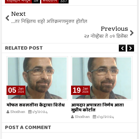
शाहजहान मगदुम
118
संपादकीय
337
Next
...तर निश्चितच शहरे अतिक्रमणमुक्त होतील
Previous
२५ नोव्हेंबर ते ०१ डिसेंबर
RELATED POST
05
19
Jan
Jan
2024
2024
े
मोफत सवलतींना केंद्राचा विरोध
आमदार अपात्रता निर्णय आता
‘
सुप्रीम कोर्टात
Shodhan
1/5/2024
Shodhan
1/19/2024
POST A COMMENT