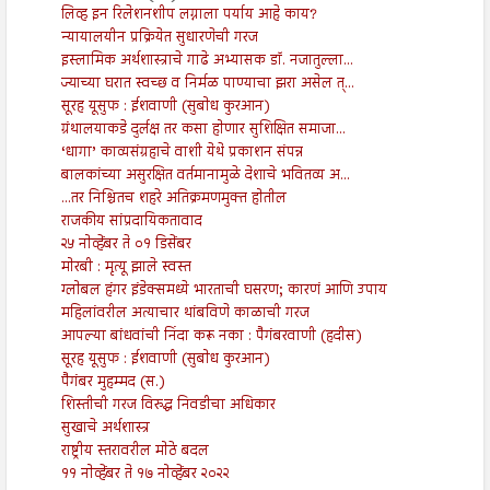
लिव्ह इन रिलेशनशीप लग्नाला पर्याय आहे काय?
न्यायालयीन प्रक्रियेत सुधारणेची गरज
इस्लामिक अर्थशास्त्राचे गाढे अभ्यासक डॉ. नजातुल्ला...
ज्याच्या घरात स्वच्छ व निर्मळ पाण्याचा झरा असेल त्...
सूरह यूसुफ : ईशवाणी (सुबोध कुरआन)
ग्रंथालयाकडे दुर्लक्ष तर कसा होणार सुशिक्षित समाजा...
‘धागा’ काव्यसंग्रहाचे वाशी येथे प्रकाशन संपन्न
बालकांच्या असुरक्षित वर्तमानामुळे देशाचे भवितव्य अ...
...तर निश्चितच शहरे अतिक्रमणमुक्त होतील
राजकीय सांप्रदायिकतावाद
२५ नोव्हेंबर ते ०१ डिसेंबर
मोरबी : मृत्यू झाले स्वस्त
ग्लोबल हंगर इंडेक्समध्ये भारताची घसरण; कारणं आणि उपाय
महिलांवरील अत्याचार थांबविणे काळाची गरज
आपल्या बांधवांची निंदा करू नका : पैगंबरवाणी (हदीस)
सूरह यूसुफ : ईशवाणी (सुबोध कुरआन)
पैगंबर मुहम्मद (स.)
शिस्तीची गरज विरुद्ध निवडीचा अधिकार
सुखाचे अर्थशास्त्र
राष्ट्रीय स्तरावरील मोठे बदल
११ नोव्हेंबर ते १७ नोव्हेंबर २०२२