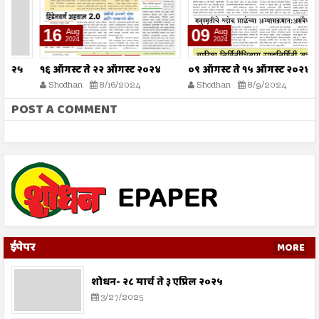
16
09
Aug
Aug
2024
2024
१६ ऑगस्ट ते २२ ऑगस्ट २०२४
०९ ऑगस्ट ते १५ ऑगस्ट २०२४
०
Shodhan
8/16/2024
Shodhan
8/9/2024
POST A COMMENT
ईपेपर
MORE
शोधन- २८ मार्च ते ३ एप्रिल २०२५
3/27/2025