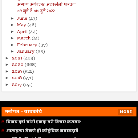
अन्याय्य अर्थचक्रात अडकलेली मानवता
०१ जुलै ते ०७ जुलै २०२२
June
(47)
►
May
(46)
►
April
(44)
►
March
(41)
►
February
(37)
►
January
(33)
►
2021
(469)
►
2020
(668)
►
2019
(512)
►
2018
(471)
►
2017
(141)
►
मनोगत – वाचकांचे
MORE
विजय दर्डा यांनी एकदा तरी विचार करावा?
आत्महत्या रोखणे ही कौटुंबिक जबाबदारी