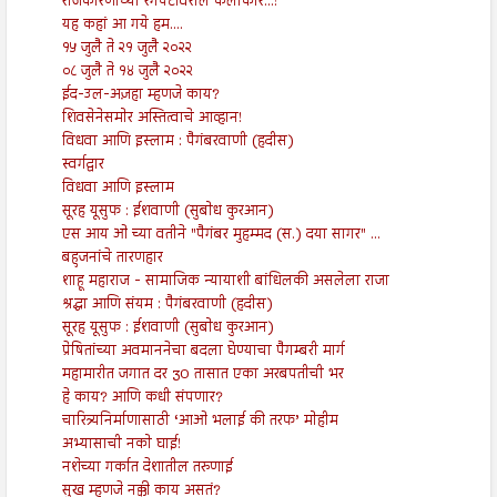
राजकारणाच्या रंगपटावरील कलाकार...!
यह कहां आ गये हम....
१५ जुलै ते २१ जुलै २०२२
०८ जुलै ते १४ जुलै २०२२
ईद-उल-अज़हा म्हणजे काय?
शिवसेनेसमोर अस्तित्वाचे आव्हान!
विधवा आणि इस्लाम : पैगंबरवाणी (हदीस)
स्वर्गद्वार
विधवा आणि इस्लाम
सूरह यूसुफ : ईशवाणी (सुबोध कुरआन)
एस आय ओ च्या वतीने "पैगंबर मुहम्मद (स.) दया सागर" ...
बहुजनांचे तारणहार
शाहू महाराज - सामाजिक न्यायाशी बांधिलकी असलेला राजा
श्रद्धा आणि संयम : पैगंबरवाणी (हदीस)
सूरह यूसुफ : ईशवाणी (सुबोध कुरआन)
प्रेषितांच्या अवमाननेचा बदला घेण्याचा पैगम्बरी मार्ग
महामारीत जगात दर 30 तासात एका अरबपतीची भर
हे काय? आणि कधी संपणार?
चारित्र्यनिर्माणासाठी ‘आओ भलाई की तरफ’ मोहीम
अभ्यासाची नको घाई!
नशेच्या गर्कात देशातील तरुणाई
सुख म्हणजे नक्की काय असतं?