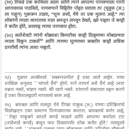
(१९) तिकडे एक काफिला आला आणि त्याने आपल्या पाणक्याला पाणी
आणावयास पाठविले, पाणक्याने विहिरीत पोहरा घातला तर (यूसुफ (अ.)
ला पाहून) पुकारून उठला, ‘‘शुभ असो, येथे तर एक मुलगा आहे.’’ त्या
लोकांनी त्याला व्यापाराचा माल समजून लपवून ठेवले, खरे पाहता जे काही
ते करीत होते, अल्लाह त्याचा जाणकार होता.
(२०) सरतेशेवटी त्यांनी थोड्याशा किमतीवर काही दिरहमच्या मोबदल्यात
१५
त्याला विकून टाकले
आणि त्याच्या मूल्याच्या बाबतीत काही अधिक
प्राप्तीची त्यांना आशा नव्हती.
१३)
मुळात अरबीमध्ये `सबरूनजमील' हे शब्द आले आहेत. याचा
शाब्दिक अनुवाद ``चांगले धैर्य'' होतो. याने तात्पर्य असे धैर्य आहे ज्यात
तक्रार नसते, भांडण नसते. की रडणे नसते. शांतपणे संकटाला सहन करणे
हे एका विशालहृदयी माणसाचे काम आहे.
१४)
बायबल आणि तलमूद येथे पैगंबर याकूब (अ.) यांच्या प्रतिक्रियांचे
चित्ररेखाटन एका सामान्य पित्यासमानच करतात. बायबलचे वर्णन आहे,
``तेव्हा याकूबने आपले कपडे फाडले आणि आपल्या कमरेला टाट
(जाडेभरडे कपडे) बांधून फार दिवसापर्यंत शोक करीत होते.'' तलमूदचे