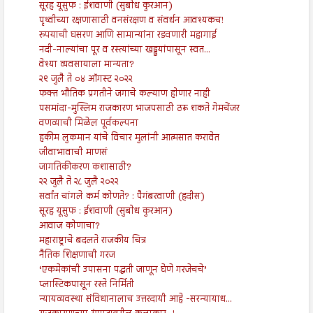
सूरह यूसुफ : ईशवाणी (सुबोध कुरआन)
पृथ्वीच्या रक्षणासाठी वनसंरक्षण व संवर्धन आवश्यकच!
रुपयाची घसरण आणि सामान्यांना रडवणारी महागाई
नदी-नाल्यांचा पूर व रस्त्यांच्या खड्डयांपासून स्वत...
वेश्या व्यवसायाला मान्यता?
२९ जुलै ते ०४ ऑगस्ट २०२२
फक्त भौतिक प्रगतीने जगाचे कल्याण होणार नाही
पसमांदा-मुस्लिम राजकारण भाजपसाठी ठरू शकते गेमचेंजर
वणव्याची मिळेल पूर्वकल्पना
हकीम लुकमान यांचे विचार मुलांनी आत्मसात करावेत
जीवाभावाची माणसं
जागतिकीकरण कशासाठी?
२२ जुलै ते २८ जुलै २०२२
सर्वांत चांगले कर्म कोणते? : पैगंबरवाणी (हदीस)
सूरह यूसुफ : ईशवाणी (सुबोध कुरआन)
आवाज कोणाचा?
महाराष्ट्राचे बदलते राजकीय चित्र
नैतिक शिक्षणाची गरज
‘एकमेकांची उपासना पद्धती जाणून घेणे गरजेचचे’
प्लास्टिकपासून रस्ते निर्मिती
न्यायव्यवस्था संविधानालाच उत्तरदायी आहे -सरन्यायाध...