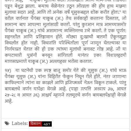
वर्णन आहे, ``याकूबने मुलाचा सदरा ओळखला आणि जमिनीवर तोंडघशी
पडून बेशुद्ध झाला. बऱ्याच वेळेनंतर उठून ओरडला की होय हाच माझ्या
मुलाचा सदरा आहे. आणि तो अनेक वर्षे यूसुफबद्दल शोक करीत होता.'' या
वरील वर्णनात पैगंबर याकूब (अ.) तेच सर्वकाही करताना दिसतात, जो
सामान्य बाप आपल्या मुलांसाठी करतो. परंतु कुरआन मात्र आमच्यासमोर
पैगंबर याकूब (अ.) यांचे असामान्य व्यक्तिमत्त्व उभे करतो. ते एक पूर्णत:
सहनशील आणि प्रतिष्ठावान होते. मोठ्या दु:खाची बातमी ऐकूनसुद्धा
विचलीत होत नाही. विचारांति परिस्थितीला पूर्ण जाणून घेतल्यावर या
निर्णयाप्रत येतात की ही एक त्यांच्या मुलांची बनावट गोष्ट आहे. जी या
कपटाचारी पुत्रांनी बनवून सांगितली यानंतर एका विशालहृदयी
माणसाप्रमाणे याकूब (अ.) अल्लाहवर भरोसा करतात.
१५)
या घटनेची एक स्पष्ट बाजू समोर येते की यूसुफ (अ.) यांचे भाऊ
पैगंबर यूसुफ (अ.) यांना विहिरीत फेकून निघून गेले होते. नंतर जाणाऱ्या
काफिल्याने त्यांना वर काढले आणि इजिप्त्मध्ये नेऊन विकून टाकले. परंतु
बायबलचे वर्णन यापेक्षा वेगळे आहे. (पाहा उत्पत्ति अध्याय ३७, आयत
२५-२८ व आयत ३६) आश्चर्य म्हणजे तलमूदचे वर्णन बायबलपेक्षाही वेगळे
आहे.
Labels:
दिव्यरत्न
497