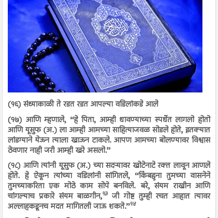
(१६) संध्याकाळी ते रडत रडत आपल्या वडिलांकडे आले
(१७) आणि म्हणाले, ‘‘हे पिता, आम्ही धावण्याच्या स्पर्धेत लागलो होतो
आणि यूसुफ (अ.) ला आम्ही आमच्या साहित्याजवळ सोडले होते, इतक्यात
लांडग्याने येऊन त्याला खाऊन टाकले. आपण आमच्या बोलण्यावर विश्वास
ठेवणार नाही जरी आम्ही खरे असलो.’’
(१८) आणि त्यांनी यूसुफ (अ.) च्या सदऱ्यावर खोटेनाटे रक्त लावून आणले
होते. हे ऐकून त्यांच्या वडिलांनी सांगितले, ‘‘किंबहुना तुमच्या वासनेने
तुमच्याकरिता एक मोठे काम सोपे बनविले. बरे, संयम राखीन आणि
१३
चांगल्याच प्रकारे संयम बाळगीन,
जी गोष्ट तुम्ही रचत आहात त्यावर
१४
अल्लाहकडूनच मदत मागितली जाऊ शकते.’’