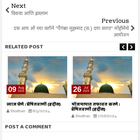
Next
विधवा आणि इस्लाम
Previous
एस आय ओ च्या वतीने "पैगंबर मुहम्मद (स.) दया सागर" मोहीमेचे
आयोजन
RELATED POST
26
26
Jul
Jul
2024
2024
षितवाणी (हदीस)
मोजमापात तफावत करणे :
सूरह बनीइस्राईल : : 
प्रेषितवाणी (हदीस)
(दिव्य कुरआन)
9/2024
Shodhan
7/26/2024
Shodhan
7/26/20
POST A COMMENT