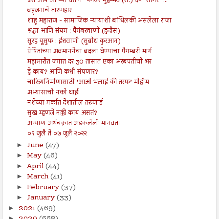
एस आय ओ च्या वतीने "पैगंबर मुहम्मद (स.) दया सागर" ...
बहुजनांचे तारणहार
शाहू महाराज - सामाजिक न्यायाशी बांधिलकी असलेला राजा
श्रद्धा आणि संयम : पैगंबरवाणी (हदीस)
सूरह यूसुफ : ईशवाणी (सुबोध कुरआन)
प्रेषितांच्या अवमाननेचा बदला घेण्याचा पैगम्बरी मार्ग
महामारीत जगात दर 30 तासात एका अरबपतीची भर
हे काय? आणि कधी संपणार?
चारित्र्यनिर्माणासाठी ‘आओ भलाई की तरफ’ मोहीम
अभ्यासाची नको घाई!
नशेच्या गर्कात देशातील तरुणाई
सुख म्हणजे नक्की काय असतं?
अन्याय्य अर्थचक्रात अडकलेली मानवता
०१ जुलै ते ०७ जुलै २०२२
June
(47)
►
May
(46)
►
April
(44)
►
March
(41)
►
February
(37)
►
January
(33)
►
2021
(469)
►
►