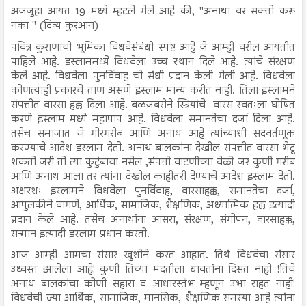
अजजुहा आयत 19 मध्ये म्हटले गेले आहे की, "अनाथा वर सक्ती करू
नका " (दिव्य कुरआन)
पवित्र कुराणाची भूमिका विधवेसंबंधी स्पष्ट आहे जे आम्ही वरील आयतीत
पाहिले आहे. इस्लाममध्ये विधवेला उच्च स्थान दिले आहे. त्यांचे संरक्षण
केले आहे. विधवेला पुनर्विवाह ची संधी प्रदान केली गेली आहे. विधवेला
कोणत्याही प्रकारचे ताण असणे इस्लाम मान्य करीत नाही. तिला इस्लामने
संपत्तीत वारसा हक्क दिला आहे. बळजबरीने स्त्रियांचे वारस स्वतःला घोषित
करणे इस्लाम मध्ये महापाप आहे. विधवेला समानतेचा दर्जा दिला आहे.
तसेच समाजात जे गोरगरीब आणि अनाथ आहे त्यांच्याशी सदवर्तणूक
करण्याचे आदेश इस्लाम देतो. अनाथ बालकांना देखील संपत्तीत वारसा भेटू
शकतो जरी तो त्या कुटुंबाचा नसेल ,संपत्ती वाटणीच्या वेळी जर कुणी गरीब
आणि अनाथ आला तर त्यांना देखील काहीतरी देण्याचे आदेश इस्लाम देतो.
अक्षरशः इस्लामने विधवेला पुनर्विवाह, वारसाहक्क, समानतेचा दर्जा,
आपुलकीने वागणे, आर्थिक, सामाजिक, शैक्षणिक, अध्यात्मिक हक्क इत्यादी
प्रदान केले आहे. तसेच अनाथांना आसरा, संरक्षण, संगोपन, वारसाहक्क,
सन्मान इत्यादी इस्लाम प्रधान करतो.
आज आम्ही आमचा संसार खुशीने करत आहात. तिथं विधवेचा संसार
उध्वस्त झालेला आहे! कुणी तिच्या मदतीला धावतांना दिसत नाही !तिचे
अनाथ बालकांचा कोणी सहारा व आधारस्तंभ म्हणून उभा राहत नाही!
विधवेची ज्या आर्थिक, सामाजिक, मानसिक, शैक्षणिक समस्या आहे त्यांना