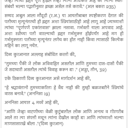
जेव्हा त्यांची ईद्दत पूर्ण होईल तेव्हा त्यांना अधिकार आहे की त्यांनी स्वतः
संबंधी भल्या पद्धतीनुसार इच्छा असेल तसे करावे." (अल बकरा 235)
सय्यद अबुल आला मौदूदी (र.अ.) या आयतीबाबत स्पष्टीकरण देतात की
पतीच्या मृत्यूनंतरची ही इद्दत अशा स्त्रियांसाठीही आहे लागू आहे ज्याच्याशी
त्यांचा "पूर्णपणे एकांतवास" झाला नसावा. गर्भवती याला अपवाद आहे.
अशा स्त्रीच्या पती वारल्याची इद्दत गर्भमुक्त होईपर्यंत आहे मग ही
गर्भमुक्तता पतीच्या मृत्यूनंतर लगेच का होत नाही किंवा त्यासाठी कित्येक
महिने का लागू नयेत.
दिव्य कुरआनात अल्लाह संबोधित करतो की,
"तुमच्या पैकी जे लोक अविवाहित असतील आणि तुमच्या दास-दासी पैकी
जे सदाचारी असतील त्यांचे विवाह करून द्या ." (अन्नुर, तीन, 32)
एके ठिकाणी दिव्य कुरआनात असे मार्गदर्शन आहे की,
"हे श्रद्धावंतानो तुमच्याकरिता हे वैध नाही की तुम्ही बळजबरीने स्त्रियांचे
वारस बनावे." (अननिसा 19)
अननिसा आयात 4 मध्ये आहे की,
"आणि जेव्हा वाटणीच्या वेळी कुटुंबातील लोक आणि अनाथ व गोरगरीब
आले तर त्या संपत्ती मधून त्यांना देखील काही द्या आणि त्यांच्याशी भल्या
माणसासारखे बोला ."(दिव्य कुरआन)