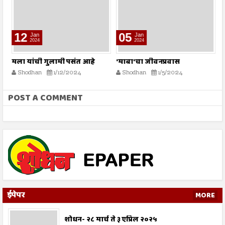
12
05
Jan
Jan
2024
2024
मला यांची गुलामी पसंत आहे
'माबा'चा जीवनप्रवास
म
Shodhan
1/12/2024
Shodhan
1/5/2024
POST A COMMENT
ईपेपर
MORE
शोधन- २८ मार्च ते ३ एप्रिल २०२५