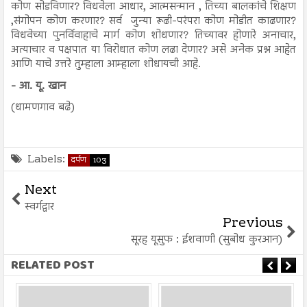
कोण सोडविणार? विधवेला आधार, आत्मसन्मान , तिच्या बालकांचे शिक्षण
,संगोपन कोण करणार? सर्व जुन्या रूढी-परंपरा कोण मोडीत काढणार?
विधवेच्या पुनर्विवाहाचे मार्ग कोण शोधणार? तिच्यावर होणारे अनाचार,
अत्याचार व पक्षपात या विरोधात कोण लढा देणार? असे अनेक प्रश्न आहेत
आणि याचे उत्तरे तुम्हाला आम्हाला शोधायची आहे.
- आ. यू. खान
(धामणगाव बढे)
Labels:
दर्पण
103
Next
स्वर्गद्वार
Previous
सूरह यूसुफ : ईशवाणी (सुबोध कुरआन)
RELATED POST