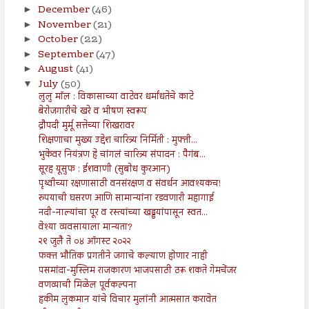
December
(46)
►
November
(21)
►
October
(22)
►
September
(47)
►
August
(41)
►
July
(50)
▼
लुलु मॉल : विकासाच्या वाटेवर धर्मांधतेचे काटे
बेरोजगारीचे खरे व भीषण स्वरूप
द्रौपदी मुर्मू सत्तेच्या शिखरावर
शिक्षणाचा मुख्य उद्देश चारित्र्य निर्मिती : मुफ्ती...
भुकेवर नियंत्रण हे चांगलं चारित्र्य संपादन : पैगंब...
सूरह यूसुफ : ईशवाणी (सुबोध कुरआन)
पृथ्वीच्या रक्षणासाठी वनसंरक्षण व संवर्धन आवश्यकच!
रुपयाची घसरण आणि सामान्यांना रडवणारी महागाई
नदी-नाल्यांचा पूर व रस्त्यांच्या खड्डयांपासून स्वत...
वेश्या व्यवसायाला मान्यता?
२९ जुलै ते ०४ ऑगस्ट २०२२
फक्त भौतिक प्रगतीने जगाचे कल्याण होणार नाही
पसमांदा-मुस्लिम राजकारण भाजपसाठी ठरू शकते गेमचेंजर
वणव्याची मिळेल पूर्वकल्पना
हकीम लुकमान यांचे विचार मुलांनी आत्मसात करावेत