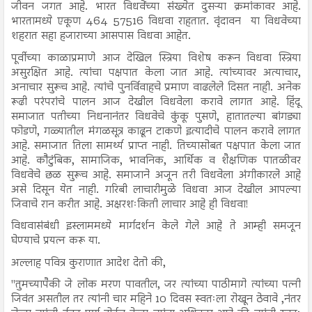
जीवन जगत आहे. भारत विधवेंच्या संख्येत दुसऱ्या क्रमांकावर आहे.
भारतामध्ये एकूण 464 57516 विधवा राहतात. वृंदावन या विधवेच्या
शहरात सहा हजाराच्या आसपास विधवा आहेत.
पूर्वीच्या काळाप्रमाणे आज देखिल स्त्रिया विशेष करून विधवा स्त्रिया
असुरक्षित आहे. त्यांचा पक्षपात केला जात आहे. त्यांच्यावर अत्याचार,
अनाचार सुरूच आहे. त्यांचे पुनर्विवाहचे प्रमाण वाढलेले दिसत नाही. अनेक
रूढी परंपरांचे पालन आज देखील विधवेला करावे लागत आहे. हिंदू
समाजात पतीच्या निधनानंतर विधवेचे कुंकू पुसणे, हातातल्या बांगड्या
फोडणे, गळ्यातील मंगळसूत्र काढून टाकणे इत्यादीचे पालन करावे लागत
आहे. समाजात तिला सामर्थ्य प्राप्त नाही. तिच्यासोबत पक्षपात केला जात
आहे. कौटुंबिक, सामाजिक, भावनिक, आर्थिक व शैक्षणिक पातळीवर
विधवेचे छळ सुरूच आहे. समाजाने अजून तरी विधवेला अंगीकारले आहे
असे दिसून येत नाही. गरिबी लाचारीमुळे विधवा आज देखील आपल्या
जिवाचे रान करीत आहे. अक्षरशःकिती लाचार आहे ही विधवा!
विधवासंबंधी इस्लाममध्ये मार्गदर्शन केले गेले आहे ते आम्ही समजून
घेण्याचे प्रयत्न करू या.
अल्लाह पवित्र कुराणात आदेश देतो की,
"तुमच्यापैकी जे लोक मरण पावतील, जर त्यांच्या पाठीमागे त्यांच्या पत्नी
जिवंत असतील तर त्यांनी चार महिने 10 दिवस स्वतःला रोखून ठेवावे ,नंतर