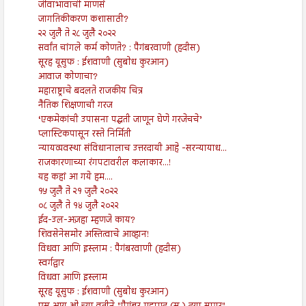
जीवाभावाची माणसं
जागतिकीकरण कशासाठी?
२२ जुलै ते २८ जुलै २०२२
सर्वांत चांगले कर्म कोणते? : पैगंबरवाणी (हदीस)
सूरह यूसुफ : ईशवाणी (सुबोध कुरआन)
आवाज कोणाचा?
महाराष्ट्राचे बदलते राजकीय चित्र
नैतिक शिक्षणाची गरज
‘एकमेकांची उपासना पद्धती जाणून घेणे गरजेचचे’
प्लास्टिकपासून रस्ते निर्मिती
न्यायव्यवस्था संविधानालाच उत्तरदायी आहे -सरन्यायाध...
राजकारणाच्या रंगपटावरील कलाकार...!
यह कहां आ गये हम....
१५ जुलै ते २१ जुलै २०२२
०८ जुलै ते १४ जुलै २०२२
ईद-उल-अज़हा म्हणजे काय?
शिवसेनेसमोर अस्तित्वाचे आव्हान!
विधवा आणि इस्लाम : पैगंबरवाणी (हदीस)
स्वर्गद्वार
विधवा आणि इस्लाम
सूरह यूसुफ : ईशवाणी (सुबोध कुरआन)