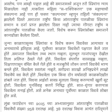
असतेच. पण आम्ही पाहात आहे की समाजामध्ये अजून तरी स्त्रियांना न्याय
मिळालेला नाही .याकरिता महिला "स-शक्तिकरण" एक महत्त्वाची
संकल्पना आहे पण ही फक्त "कल्पनाच" म्हणून राहिली "संकल्पना"
झालेली दिसते .समाजात राष्ट्रीय किंवा आंतरराष्ट्रीय पातळीवर स्त्रियांना
सन्मान व दर्जा प्राप्त झालेला दिसत नाही ज्याचा गोंगाटा राष्ट्रीय व
आंतरराष्ट्रीय पातळीवर केला जातो. विशेष करून स्त्रियांसोबत समाजाने
कानाडोळा केलेला दिसते.
जुन्या काळापासूनच स्त्रियांवर व विशेष करून विधवेवर अत्याचार व
अनाचाराचे इतिहास आहे. पूर्वीच्या काळात विधवेशी पक्षपात केले जात
होते .समाजात विधवेला उच्च स्थान नव्हता. मूलभूत गरजांपासून देखील
तिला अलिप्त ठेवले गेले होते. विधवेला संपत्तीत वारसाहक्क नव्हता.
शिक्षणापासून वंचित केले गेले होते व मजबुरीचे जीवन जगणे विधवेचे भाग्य
बनले होते. विधवेला स्वातंत्र्य नव्हते. सतीप्रथा सारखी अनिष्टप्रथेने लाखो
विधवेंचे वध केले होते .विधवेला एक किंवा दोन वर्षासाठी काळकोठडीत
डांबले जात होते. विधवा आईशी सावत्र मुलाला विवाह करण्याची खुली सूट
होती. विधवेला पुनर्विवाह करणे निषिद्ध होते. साज-शृंगार करण्यास
विधवेला मनाई होती. असे अनेक अनाचार पूर्वीच्या काळात विधवे सोबत
होत असे.
लुंबा फाउंडेशन च्या 2015 च्या अभ्यासानुसार आंतरराष्ट्रीय पातळीवर
विधवेंची संख्या 258 दशलक्ष आहे. 38 दशलक्ष विधवा अत्यंत दारिद्र्याने