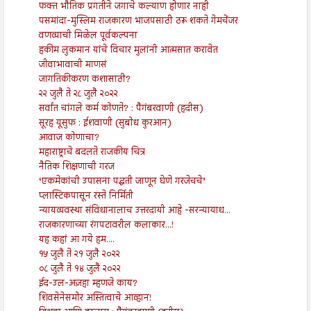
फक्त भौतिक प्रगतीने जगाचे कल्याण होणार नाही
पसमांदा-मुस्लिम राजकारण भाजपसाठी ठरू शकते गेमचेंजर
वणव्याची मिळेल पूर्वकल्पना
हकीम लुकमान यांचे विचार मुलांनी आत्मसात करावेत
जीवाभावाची माणसं
जागतिकीकरण कशासाठी?
२२ जुलै ते २८ जुलै २०२२
सर्वांत चांगले कर्म कोणते? : पैगंबरवाणी (हदीस)
सूरह यूसुफ : ईशवाणी (सुबोध कुरआन)
आवाज कोणाचा?
महाराष्ट्राचे बदलते राजकीय चित्र
नैतिक शिक्षणाची गरज
‘एकमेकांची उपासना पद्धती जाणून घेणे गरजेचचे’
प्लास्टिकपासून रस्ते निर्मिती
न्यायव्यवस्था संविधानालाच उत्तरदायी आहे -सरन्यायाध...
राजकारणाच्या रंगपटावरील कलाकार...!
यह कहां आ गये हम....
१५ जुलै ते २१ जुलै २०२२
०८ जुलै ते १४ जुलै २०२२
ईद-उल-अज़हा म्हणजे काय?
शिवसेनेसमोर अस्तित्वाचे आव्हान!