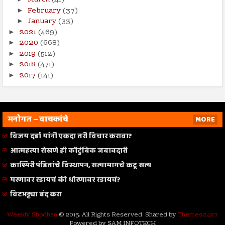
March
(41)
February
(37)
►
January
(33)
►
2021
(469)
►
2020
(668)
►
2019
(512)
►
2018
(471)
►
2017
(141)
►
मनोगत – वाचकांचे
MORE
विजय दर्डा यांनी एकदा तरी विचार करावा?
आत्महत्या रोखणे ही कौटुंबिक जबाबदारी
काश्मिरी पंडितांचे विस्थापन, सत्यामागचे कटू सत्य
मरणावर रडायचं की धोरणावर रडायचं?
विटभट्ट्या बंद करा
Weekly Shodhan
© 2015. All Rights Reserved. Shared by
Themes24x7
Powered by SAM INFOTECH