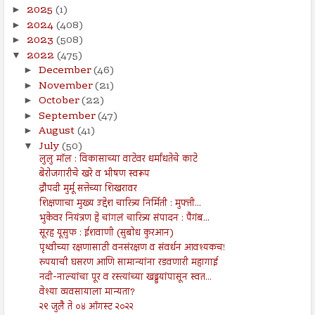
2025
(1)
►
2024
(408)
►
2023
(508)
►
2022
(475)
▼
December
(46)
►
November
(21)
►
October
(22)
►
September
(47)
►
August
(41)
►
July
(50)
▼
लुलु मॉल : विकासाच्या वाटेवर धर्मांधतेचे काटे
बेरोजगारीचे खरे व भीषण स्वरूप
द्रौपदी मुर्मू सत्तेच्या शिखरावर
शिक्षणाचा मुख्य उद्देश चारित्र्य निर्मिती : मुफ्ती...
भुकेवर नियंत्रण हे चांगलं चारित्र्य संपादन : पैगंब...
सूरह यूसुफ : ईशवाणी (सुबोध कुरआन)
पृथ्वीच्या रक्षणासाठी वनसंरक्षण व संवर्धन आवश्यकच!
रुपयाची घसरण आणि सामान्यांना रडवणारी महागाई
नदी-नाल्यांचा पूर व रस्त्यांच्या खड्डयांपासून स्वत...
वेश्या व्यवसायाला मान्यता?
२९ जुलै ते ०४ ऑगस्ट २०२२