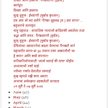
विधवा आणि इस्लाम : पैगंबरवाणी (हदीस)
स्वर्गद्वार
विधवा आणि इस्लाम
सूरह यूसुफ : ईशवाणी (सुबोध कुरआन)
एस आय ओ च्या वतीने "पैगंबर मुहम्मद (स.) दया सागर" ...
बहुजनांचे तारणहार
शाहू महाराज - सामाजिक न्यायाशी बांधिलकी असलेला राजा
श्रद्धा आणि संयम : पैगंबरवाणी (हदीस)
सूरह यूसुफ : ईशवाणी (सुबोध कुरआन)
प्रेषितांच्या अवमाननेचा बदला घेण्याचा पैगम्बरी मार्ग
महामारीत जगात दर 30 तासात एका अरबपतीची भर
हे काय? आणि कधी संपणार?
चारित्र्यनिर्माणासाठी ‘आओ भलाई की तरफ’ मोहीम
अभ्यासाची नको घाई!
नशेच्या गर्कात देशातील तरुणाई
सुख म्हणजे नक्की काय असतं?
अन्याय्य अर्थचक्रात अडकलेली मानवता
०१ जुलै ते ०७ जुलै २०२२
June
(47)
►
May
(46)
►
April
(44)
►
►