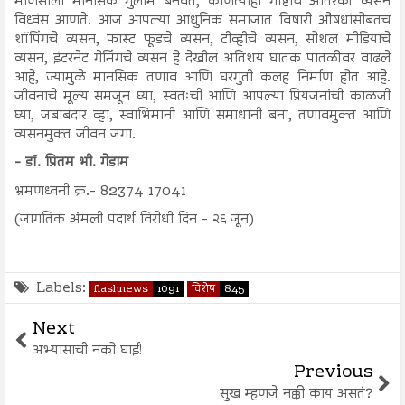
माणसाला मानसिक गुलाम बनवते, कोणत्याही गोष्टीचे अतिरेकी व्यसन
विध्वंस आणते. आज आपल्या आधुनिक समाजात विषारी औषधांसोबतच
शॉपिंगचे व्यसन, फास्ट फूडचे व्यसन, टीव्हीचे व्यसन, सोशल मीडियाचे
व्यसन, इंटरनेट गेमिंगचे व्यसन हे देखील अतिशय घातक पातळीवर वाढले
आहे, ज्यामुळे मानसिक तणाव आणि घरगुती कलह निर्माण होत आहे.
जीवनाचे मूल्य समजून घ्या, स्वतःची आणि आपल्या प्रियजनांची काळजी
घ्या, जबाबदार व्हा, स्वाभिमानी आणि समाधानी बना, तणावमुक्त आणि
व्यसनमुक्त जीवन जगा.
- डॉ. प्रितम भी. गेडाम
भ्रमणध्वनी क्र.- 82374 17041
(जागतिक अंमली पदार्थ विरोधी दिन - २६ जून)
Labels:
flashnews
1091
विशेष
845
Next
अभ्यासाची नको घाई!
Previous
सुख म्हणजे नक्की काय असतं?