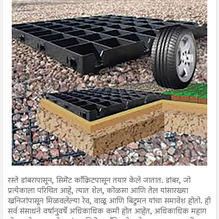
रस्ते डांबरापासून, सिमेंट काँक्रिटपासून तयार केले जातात. डांबर, जो
प्रत्येकाला परिचित आहे, त्यात शेल, कोळसा आणि तेल यांसारख्या
खनिजांपासून मिळवलेल्या रेव, वाळू आणि बिटुमन यांचा समावेश होतो. ही
सर्व संसाधने वर्षानुवर्षे अधिकाधिक कमी होत आहेत, अधिकाधिक महाग