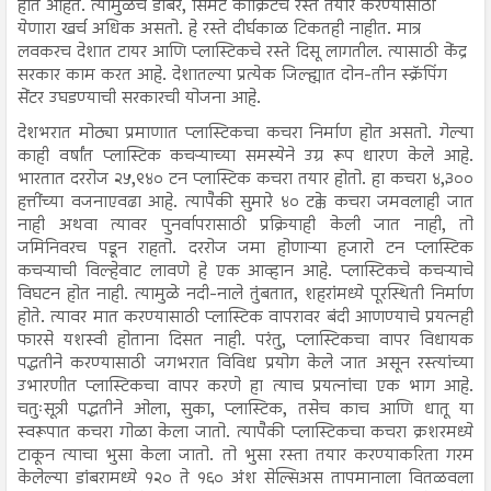
होत आहेत. त्यामुळेच डांबर, सिमेंट काँक्रिटचे रस्ते तयार करण्यासाठी
येणारा खर्च अधिक असतो. हे रस्ते दीर्घकाळ टिकतही नाहीत. मात्र
लवकरच देशात टायर आणि प्लास्टिकचे रस्ते दिसू लागतील. त्यासाठी केंद्र
सरकार काम करत आहे. देशातल्या प्रत्येक जिल्ह्यात दोन-तीन स्क्रॅपिंग
सेंटर उघडण्याची सरकारची योजना आहे.
देशभरात मोठ्या प्रमाणात प्लास्टिकचा कचरा निर्माण होत असतो. गेल्या
काही वर्षांत प्लास्टिक कचऱ्याच्या समस्येने उग्र रूप धारण केले आहे.
भारतात दररोज २५,९४० टन प्लास्टिक कचरा तयार होतो. हा कचरा ४,३००
हत्तींच्या वजनाएवढा आहे. त्यापैकी सुमारे ४० टक्के कचरा जमवलाही जात
नाही अथवा त्यावर पुनर्वापरासाठी प्रक्रियाही केली जात नाही, तो
जमिनिवरच पडून राहतो. दररोज जमा होणाऱ्या हजारो टन प्लास्टिक
कचऱ्याची विल्हेवाट लावणे हे एक आव्हान आहे. प्लास्टिकचे कचऱ्याचे
विघटन होत नाही. त्यामुळे नदी-नाले तुंबतात, शहरांमध्ये पूरस्थिती निर्माण
होते. त्यावर मात करण्यासाठी प्लास्टिक वापरावर बंदी आणण्याचे प्रयत्नही
फारसे यशस्वी होताना दिसत नाही. परंतु, प्लास्टिकचा वापर विधायक
पद्धतीने करण्यासाठी जगभरात विविध प्रयोग केले जात असून रस्त्यांच्या
उभारणीत प्लास्टिकचा वापर करणे हा त्याच प्रयत्नांचा एक भाग आहे.
चतुःसूत्री पद्धतीने ओला, सुका, प्लास्टिक, तसेच काच आणि धातू या
स्वरूपात कचरा गोळा केला जातो. त्यापैकी प्लास्टिकचा कचरा क्रशरमध्ये
टाकून त्याचा भुसा केला जातो. तो भुसा रस्ता तयार करण्याकरिता गरम
केलेल्या डांबरामध्ये १२० ते १६० अंश सेल्सिअस तापमानाला वितळवला