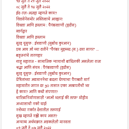
१५ जुलै ते २१ जुलै २०२२
०८ जुलै ते १४ जुलै २०२२
ईद-उल-अज़हा म्हणजे काय?
शिवसेनेसमोर अस्तित्वाचे आव्हान!
विधवा आणि इस्लाम : पैगंबरवाणी (हदीस)
स्वर्गद्वार
विधवा आणि इस्लाम
सूरह यूसुफ : ईशवाणी (सुबोध कुरआन)
एस आय ओ च्या वतीने "पैगंबर मुहम्मद (स.) दया सागर" ...
बहुजनांचे तारणहार
शाहू महाराज - सामाजिक न्यायाशी बांधिलकी असलेला राजा
श्रद्धा आणि संयम : पैगंबरवाणी (हदीस)
सूरह यूसुफ : ईशवाणी (सुबोध कुरआन)
प्रेषितांच्या अवमाननेचा बदला घेण्याचा पैगम्बरी मार्ग
महामारीत जगात दर 30 तासात एका अरबपतीची भर
हे काय? आणि कधी संपणार?
चारित्र्यनिर्माणासाठी ‘आओ भलाई की तरफ’ मोहीम
अभ्यासाची नको घाई!
नशेच्या गर्कात देशातील तरुणाई
सुख म्हणजे नक्की काय असतं?
अन्याय्य अर्थचक्रात अडकलेली मानवता
०१ जुलै ते ०७ जुलै २०२२