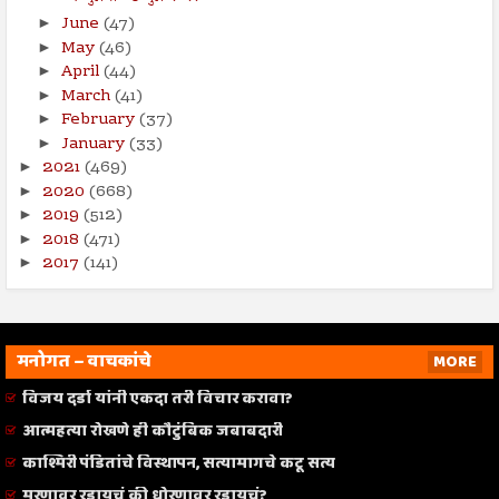
June
(47)
►
May
(46)
►
April
(44)
►
March
(41)
►
February
(37)
►
January
(33)
►
2021
(469)
►
2020
(668)
►
2019
(512)
►
2018
(471)
►
2017
(141)
►
मनोगत – वाचकांचे
MORE
विजय दर्डा यांनी एकदा तरी विचार करावा?
आत्महत्या रोखणे ही कौटुंबिक जबाबदारी
काश्मिरी पंडितांचे विस्थापन, सत्यामागचे कटू सत्य
मरणावर रडायचं की धोरणावर रडायचं?