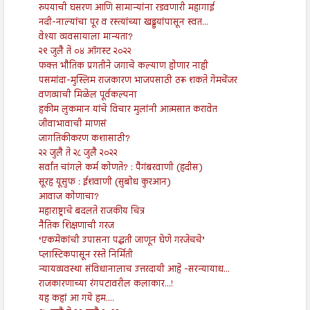
रुपयाची घसरण आणि सामान्यांना रडवणारी महागाई
नदी-नाल्यांचा पूर व रस्त्यांच्या खड्डयांपासून स्वत...
वेश्या व्यवसायाला मान्यता?
२९ जुलै ते ०४ ऑगस्ट २०२२
फक्त भौतिक प्रगतीने जगाचे कल्याण होणार नाही
पसमांदा-मुस्लिम राजकारण भाजपसाठी ठरू शकते गेमचेंजर
वणव्याची मिळेल पूर्वकल्पना
हकीम लुकमान यांचे विचार मुलांनी आत्मसात करावेत
जीवाभावाची माणसं
जागतिकीकरण कशासाठी?
२२ जुलै ते २८ जुलै २०२२
सर्वांत चांगले कर्म कोणते? : पैगंबरवाणी (हदीस)
सूरह यूसुफ : ईशवाणी (सुबोध कुरआन)
आवाज कोणाचा?
महाराष्ट्राचे बदलते राजकीय चित्र
नैतिक शिक्षणाची गरज
‘एकमेकांची उपासना पद्धती जाणून घेणे गरजेचचे’
प्लास्टिकपासून रस्ते निर्मिती
न्यायव्यवस्था संविधानालाच उत्तरदायी आहे -सरन्यायाध...
राजकारणाच्या रंगपटावरील कलाकार...!
यह कहां आ गये हम....