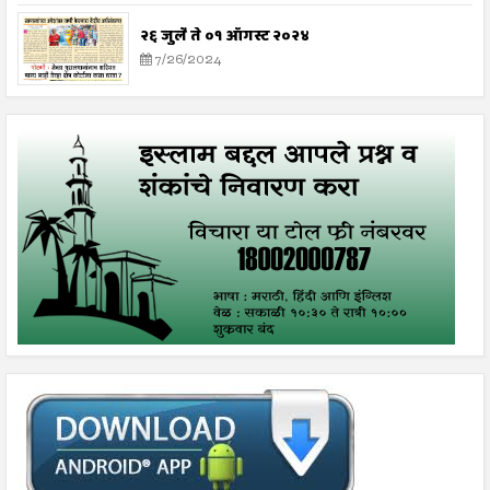
२६ जुलै ते ०१ ऑगस्ट २०२४
7/26/2024