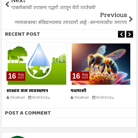
Next
‘एकमेकांची उपासना पद्धती जाणून घेणे गरजेचचे’
Previous
न्यायव्यवस्था संविधानालाच उत्तरदायी आहे -सरन्यायाधीश रमण्णा
RECENT POST
16
16
Aug
Aug
2024
2024
शाश्वत जल व्यवस्थापन
मधमाशी
मृ
Shodhan
8/16/2024
Shodhan
8/16/2024
POST A COMMENT