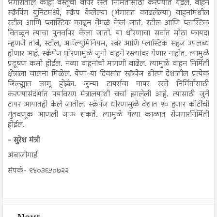
भंगारातील काही वस्तूंचा वापर रस्ते निर्मितीसाठी करण्यात येईल. वाहन
स्क्रॅपिंग युनिटमध्ये, स्क्रॅप केलेल्या (भंगारात काढलेल्या) वाहनांमधील
स्टील आणि प्लास्टिक काढून वेगळं केलं जातं. स्टील आणि प्लास्टिक
वितळून त्याचा पुनर्वापर केला जातो. या धोरणाचा सर्वात मोठा फायदा
म्हणजे तांबे, स्टील, अॅल्युमिनियम, रबर आणि प्लास्टिक सहज उपलब्ध
होणार आहे. स्क्रॅपेज धोरणामुळे जुनी वाहने रस्त्यांवर येणार नाहीत. त्यामुळे
प्रदूषण कमी होईल. नव्या वाहनांची मागणी वाढेल. त्यामुळे वाहन निर्मिती
क्षेत्राला चालना मिळेल. येणा-या दिवसांत स्क्रॅपेज धोरण देशातील प्रत्येक
जिल्ह्यात लागू होईल. जुन्या टायर्सचा वापर रस्ते निर्मितीसाठी
करण्यासंदर्भात पर्यावरण मंत्रालयाशी चर्चा झालेली आहे. त्यासाठी जुने
टायर आयातही केले जातील. स्क्रॅपेज धोरणामुळे देशात १० हजार कोटींची
गुंतवणूक आणली जाऊ शकते. त्यामुळे येत्या काळात रोजगारनिर्मिती
होईल.
- सुरेश मंत्री
अंबाजोगाई
संपर्क- ९४०३६५०७२२