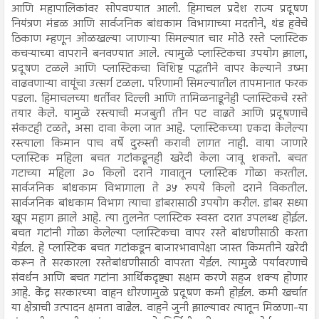
आणि महापालिकांवर सोपवण्यात आली. हिमाचल प्रदेश राज्य प्रदूषण
नियंत्रण मंडळ आणि सार्वजनिक बांधकाम विभागाच्या मदतीने, थंड हवेचे
ठिकाण म्हणून ओळखल्या जाणाऱ्या सिमल्यात चार मोठे रस्ते प्लास्टिक
कचऱ्याच्या वापराने बनवण्यात आले. त्यामुळे प्लास्टिकचा उपयोग झाला,
प्रदूषण टळले आणि प्लास्टिकचा विशिष्ट पद्धतीने वापर केल्याने उष्मा
वाढवणाऱ्या वायूंचा उत्सर्ग टळला. परिणामी सिमल्यातील तापमानात फरक
पडला. हिमाचलच्या धर्तीवर दिल्ली आणि तामिळनाडूनेही प्लास्टिकचे रस्ते
तयार केले. यामुळे रस्त्याची मजबुती तीन पट वाढते आणि प्रदूषणाचे
संकटही टळते, असा दावा केला जात आहे. प्लास्टिकच्या एकदा केलेल्या
रस्त्याला किमान पाच वर्षे दुरुस्ती करावी लागत नाही. वाया जाणारे
प्लास्टिक महिला बचत गटांकडूनही खरेदी केला जावू शकतो. बचत
गटाच्या महिला ३० किलो दराने गावातून प्लास्टिक गोळा करतील.
सार्वजनिक बांधकाम विभागाला ते ३५ रुपये किलो दराने विकतील.
सार्वजनिक बांधकाम विभाग त्याचा डांबरासाठी उपयोग करील. डांबर सध्या
खूप महाग झाले आहे. त्या तुलनेत प्लास्टिक स्वस्त दरात उपलब्ध होईल.
बचत गटांनी गोळा केलेल्या प्लास्टिकचा वापर रस्ते बांधणीसाठी करता
येईल. हे प्लास्टिक बचत गटांकडून बाजारभावापेक्षा जास्त किमतीने खरेदी
करून ते सरकारला रस्तेबांधणीसाठी वापरता येईल. त्यामुळे पर्यावरणाचे
संवर्धन आणि बचत गटांना आर्थिकदृष्ट्या सक्षम करणे सहज शक्य होणार
आहे. केंद्र सरकारच्या वाहन धोरणामुळे प्रदूषण कमी होईल. कमी खर्चात
या क्षेत्राची उत्पादन क्षमता वाढेल. वाहने जुनी झाल्यावर त्यातून मिळणा-या