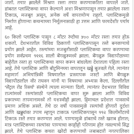
जातो. तयार झालेले मिश्रण रस्ता तयार करण्याकरिता वापरले जाते.
डांबरात प्लास्टिकचा वापर केल्याने अशा मिश्रणापासून तयार झालेला रस्ता
टिकाऊ, मजबूत असून, अनेक वर्षे वापरायोग्य राहतो. प्लास्टिकमुळे
निर्माण होणाऱ्या कचऱ्याच्या निर्मूलनासाठी हा उत्तम आणि फायदेशीर पर्याय
आहे.
६० किलो प्लास्टिक पासून ८ मीटर रुंदीचा ५०० मीटर रस्ता तयार होऊ
शकतो. देशभरातील विविध ठिकाणी प्लास्टिकपासून रस्ते बनवण्याचे
प्रयोग झाले आहेत. रस्त्यांच्या मजबुतीसाठी प्लास्टिकचा वापर करण्याचा
प्रयोग सर्वप्रथम १९९६ साली बेंगळुरूमध्ये झाला. बेंगळुरू विद्यापीठाच्या
बाहेरील रस्ता हा प्लास्टिकचा वापर करून बांधलेला देशातला पहिला रस्ता
आहे. तेथे प्लास्टिक आणि बीटुमिनच्या वापरातून खड्डे बुजवले गेले. त्यानंतर
महामार्ग अभियांत्रिकी विषयातील प्राध्यापक जस्टो आणि बेंगळुरू
विद्यापीठातील वीर राघवन यांनी या विषयाचा अभ्यास केला. दिल्लीतील
‘सेंट्रल रोड रिसर्च’ संस्थेने त्याला मान्यता दिली. त्यानंतर देशभरात विविध
राज्यांमध्ये रस्त्यांसाठी प्लास्टिकचा वापर सुरू झाला आणि विविध
प्रकारच्या तापमानामध्ये तो यशस्वीही झाला. हिमाचल प्रदेशात पावसाचे
प्रमाण अधिक असते. तेथे दर वर्षी पावसामुळे रस्त्यांची होणारी दुर्दशा
आणि खड्ड्यांवर उपाय म्हणून टाकाऊ प्लास्टिकपासून ११२ किलोमीटरचे
टिकाऊ रस्ते तयार करण्यात आले. पाण्यामुळे डांबराचे रस्ते खराब होतात;
मात्र प्लास्टिकच्या रस्त्यांवर पाण्याचा काहीही परिणाम होत नसल्याचे सिद्ध
झाले. तेथे प्लास्टिक कचरा खरेदी करण्याची जबाबदारी नगरपालिका