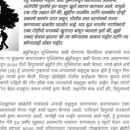
राहू शकलेले नाहीत. उलट तुरूंगामधून जमानतीवर आलेल्या
आरोपींचे फुलांचे हार घालून खुले स्वागत करण्यात आले. यामुळे
एक गोष्ट लक्षात येते की, झुंडींना राजकीय आणि शासकीय दोन्ही
प्रकारचे समर्थन प्राप्त असून, पोलीस अशा घटनांमध्ये तपास
करण्याच्या बाबतीत उदासीन आहे. मात्र सुज्ञ भारतीय नागरिकांनी
एका गोष्टीची मनामध्ये खूनगाठ बांधून घ्यायला हवी की, झुंडी
एकदा बेफाम झाल्या की त्या कोणालाच आवरत नाहीत आणि त्या
कोणालाही सोडत नाहीत.
झुंडीकडून मुस्लिमांचा बळी घेण्याचा सिलसिला थांबण्याचे नाव
ल्या ना कुठल्या कारणावरून मुस्लिमांचा झुंडीकडून बळी घेतला जात असल्याच्या
2021 रोजी त्रिपुरामध्ये झुंडीने तीन मुस्लिमांचा बळी घेतला. त्याचे झाले असे
म (18) हे आपल्या ट्रकमध्ये पाच जनावरांची वाहतूक करत होते हे पाहून पित्त
ून त्यांची हत्या केली. जिल्हा खोवोईचे पोलीस अधीक्षक किरण कुमार यांनी
ोकांनी पाहिले की तीन लोक पाच जनावरांची वाहतूक करीत आहेत. तेव्हा त्यांनी
ांना बेदम मारहाण करून त्यांची हत्या केली. लक्षणीय बाब अशी की, त्रिपुरामध्ये
ई जिल्ह्याच्या छाछलेरी गावामध्ये जनावरे वाहतूक करण्याच्या कारणावरून एका
ाध्यमामध्ये येणार नाही याची दक्षता घेण्यात आली. याशिवाय त्रिपुराची राजधानी
ाची हत्या करण्यात आली. त्याचेही नाव जाहीर करण्यात आले नाही. हे हत्यासत्र
ारीशरीफ येथे 32 वर्षीय मुहम्मद आलमगीर नावाच्या माणसाला 3 म्हशी घेऊन जात
ेच ऑगस्ट 2020 मध्ये हरियाणाच्या गुरूग्राममध्ये गोरक्षकाच्या एका झुंडीने