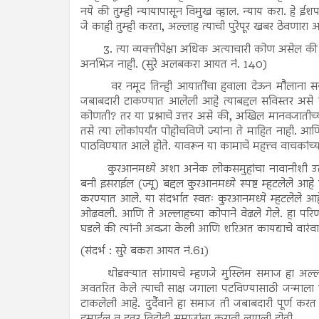
नये की तुम्ही न्यायापासून विमुख व्हाल. न्याय करा. हे
जे काही तुम्ही करता, अल्लाह त्याची पुरेपूर खबर ठेवणारा
3. त्या व्यक्तीपेक्षा अधिक अत्याचारी कोण असेल क
अनभिज्ञ नाही. (सुरे अलबकरा आयत नं. 140)
वर नमूद तिन्ही आयातींचा हवाला देऊन मौलाना सय्यद अ
जबाबदारी टाकण्यात आलेली आहे त्याबद्दल सविस्तर असे विवे
कोणती? तर या प्रश्नाचे उत्तर असे की, अखिल मानवजातीच्या
तसे त्या लोकांपर्यंत पोहोचविणे ज्यांना ते माहित नाही. आणि 
पाठविण्यात आले होते. यावरून या कामाचे महत्त्व वाचकांच्
कुरआनमध्ये अशा अनेक लोकसमुहांचा नावानीशी उल्लेख आह
बनी इसराईल (ज्यू) बद्दल कुरआनमध्ये स्पष्ट म्हटलेले आहे की
करण्यात आले. या संदर्भात स्वतः कुरआनमध्ये म्हटलेले 
ओढवली. आणि ते अल्लाहच्या कोपाने वेढले गेले. हा परिणा
घडले की त्यांनी अवज्ञा केली आणि शरिअत कायद्याचे वारंवा
(संदर्भ : सुरे बकरा आयत नं.61)
थोडक्यात सांगायचे म्हणजे मुस्लिम समाज हा अल्लाहने त
अवतरित केले त्याची साक्ष जगाला पटविण्यासाठी जन्माल
टाकलेली आहे. दुर्दैवाने हा समाज ती जबाबदारी पूर्ण कर
इस्राईल व इतर विद्रोही समाजांना करावी लागली होती.