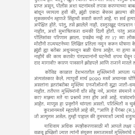
प्राप्त असून, पोलीस अशा घटनांमध्ये तपास करण्याच्या बाब
बांधून घ्यायला हवी की, झुंडी एकदा बेफाम झाल्या 
मूकसमर्थन म्हणजे सिंहाची सवारी करणे आहे. या सर्व हत्
अपेक्षित होते. परंतु, तसे झालेले नाही. दस्तुरखुद्द पंतप्रध
नाहीत, अशी सुभाषितवजा धमकी दिली होती. परंतु आज 7 वर्
पोलिसांवर परिणाम झाला. एवढेच नव्हे तर 17 व्या लोकस
मोदींनी राज्यघटनेच्या लिखित प्रतिला नमून करून घोषणा
झुंडी ह्या बरोबर अधुनमधून बळी घेतच आहेत. या हत्या सत
नाहीये की काय करावे? पंतप्रधानांनी घटनेची शपथ घेवू
दाद मागावी? कारण पावसाने झोडपले आणि राजाने मारले त
कोविड काळात देशभरातील मुस्लिमांनी आपला प्लाझ्मा 
अंत्यसंस्कार केले. त्यापूर्वी मार्च 2020 मध्ये अचानक 
असतांना इतरांबरोबर मुस्लिम एनजीओजनी सुद्धा जाती-धर्
नाहीत. तरीपण मुस्लिमांनी धीर सोडू नये, अत्यंत संयमा
का? माझ्या मते या प्रश्नाचे उत्तर होय असे आहे. यास
आहेत. माणूस हा प्रवृत्तीने चांगला असतो. परिस्थिती व च
कुरआनमध्ये म्हटलेले आहे की, ’’आणि हे पैगंबर (स.),
जी अत्युत्तम असेल. तुम्ही पाहाल की तुमच्याशी ज्याचे शत्
याशिवाय अधिक स्पष्टीकरणासाठी मी आपले लक्ष्य 
वळवू इच्छितो ज्यात त्यांनी संयुक्त समाजामध्ये मुस्लिमांचे