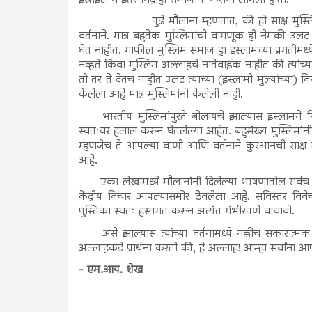
पुढे मौलाना म्हणतात, की ही साक्ष मुस्लिमांनी मुस्लि
वर्तनाने. मात्र बहुतेक मुस्लिमांची वागणूक ही नेमकी उलट
घेत नाहीत. गाफील मुस्लिम समाज हा इस्लामच्या प्रगतीमध्
नव्हते किंवा मुस्लिम अल्लाहचे नातेवाईक नाहीत की त्यांच्
ती तर ते देतच नाहीत उलट त्याच्या (इस्लामी मुल्यांच्या) व
केलेला आहे मात्र मुस्लिमांनी केलेली नाही.
भारतीय मुस्लिमांपुरते बोलायचे झाल्यास इस्लामने निष
स्वतःवर हलाल करून घेतलेल्या आहेत. बहुसंख्य मुस्लिमांन
म्हणजेच ते आपल्या वाणी आणि वर्तनाने कुरआनची साक्ष मुस्
आहे.
एका लेखामध्ये मौलानांनी दिलेल्या भाषणातील सर्वच मुद
केंद्रीय विचार आपल्यासमोर ठेवलेला आहे. सविस्तर विवे
पुस्तिका स्वतः हस्तगत करून अत्यंत गंभीरपणे वाचावी.
असे झाल्यास त्यांच्या वर्तनामध्ये नक्कीच सकारात्
अल्लाहकडे प्रार्थना करतो की, हे अल्लाह! आम्हा सर्वांना
- एम.आय. शेख