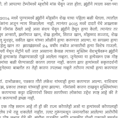
. तो आपल्या टेम्पोमध्ये म्हशीचे मांस घेवून जात होता. झुंडीने त्याला स्वतःच्या
2014 मध्ये पुण्यामध्ये झुंडीने मोहसीन शेख याचा पहिला बळी घेतला. त्यातील
ांना अजून न्याय मिळालेला नाही. त्यानंतर 2015 मध्ये दादरी येथे अख्लाक
े गोमांस ठेवले आहे असा संशय घेवून झुंडीने ठेचून हत्या केली. त्यानंतर तर
ूम अन्सारी, इम्तीयाज खान, शेख हलीम, सिराज खान, मोहम्मद सज्जाद, शेख
, बबलू मुशहर, वकील खान यांच्या ओळीने हत्या करण्यात आल्या. या सगळ्या हत्या
 पहेलू खान तर झारखंडमध्ये 24 वर्षीय तबरेज अन्सारीची हत्या विशेष गाजली.
ली येथून मेट्रोने घरी जात असताना केवळ त्याच्या मुस्लिम वेशभूषेवरून झुंडीने
े हत्याकांड रोखण्यासाठी पुढे आलेला नव्हता. जुनेदच्या या हत्येवरून एक गोष्ट
मुस्लिमांचा बळी घेण्यासाठी कारण लागत नाही. कारण इतर हत्यांमध्ये सकृतदर्शनी
ेदच्या बाबतीत तर तेही कारण उपलब्ध नव्हते तरीपण त्याची हत्या करण्यात
्गी, डॉ. दाभोळकर, पत्रकार गौरी लंकेश यांच्याही हत्या करण्यात आल्या. याशिवाय
 मिंझ, प्रकाश लकडा यांच्याही हत्या झाल्या. गोमांसचे कारण दाखवून मुस्लिमांच्या
त्या करण्याचा कट्टर दक्षिणपंथी विचार सरणीच्या लोकांचा उद्देश स्पष्ट आहे की ते
 करण्याची इच्छा नाही.
ंमध्ये एक गोष्ट समान आहे ती ही की राज्य कोणतेही असो या हत्यांमध्ये कोणालाही
खटलेच उभे राहू शकलेले नाहीत. उलट तुरूंगामधून जमानतीवर आलेल्या आरोपींचे
गोष्ट लक्षात येते की, झुंडींना राजकीय आणि शासकीय दोन्ही प्रकारचे समर्थन