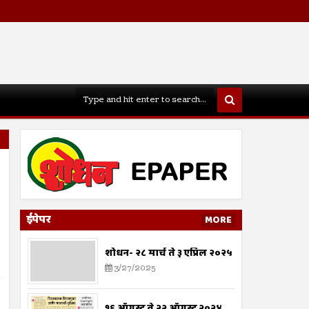
ईपेपर
MORE
शोधन- २८ मार्च ते ३ एप्रिल २०२५
3/27/2025
१६ ऑगस्ट ते २२ ऑगस्ट २०२४