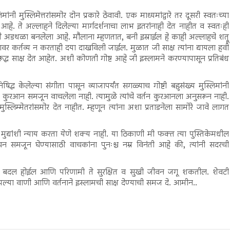
मेत्तरांसमोर दोन प्रकारे ठेवावी. एक माध्यमांद्वारे तर दूसरी स्वतःच्या
 आहे. ते अल्लाहने दिलेल्या मार्गदर्शनाचा लाभ इतरांनाही देत नाहीत व स्वतःही
ये अडथळा बनलेला आहे. मौलाना म्हणतात, बनी इस्राईल हे काही अल्लाहचे शत्रू
यावर कर्तव्य न करताही दया दाखविली जाईल. मुळात जी साक्ष त्यांना द्यायला हवी
िरूद्ध साक्ष देत आहेत. अशी कोणती गोष्ट आहे जी इस्लामने करण्यापासून प्रतिबंध
िद्ध केलेल्या संगीता पासून व्याजापर्यंत सगळ्याच गोष्टी बहुसंख्य मुस्लिमांनी
ी कुरआन समजून वाचलेला नाही. त्यामुळे त्यांचे वर्तन कुरआनला अनुसरून नाही.
लिम्मेतरांसमोर देत नाहीत. म्हणून त्यांना अशा प्रताडनेला सामोरे जावे लागत
्यांशी न्याय करता येणे शक्य नाही. या ठिकाणी मी फक्त त्या पुस्तिकेमधील
चन समजून घेण्यासाठी वाचकांना पुनःश्च नम्र विनंती आहे की, त्यांनी सदरची
मक बदल होईल आणि परिणामी ते सुरक्षित व सुखी जीवन जगू शकतील. शेवटी
 आपल्या वाणी आणि वर्तनाने इस्लामची साक्ष देण्याची समज दे. आमीन..