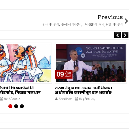
Previous
राजकारण, समाजकारण, आरक्षण अन् सत्ताकारण
09
Aug
2024
ोपांची चिखलफेकीने
तरुण नेतृत्वाचा अभाव अमेरिकेच्या
 तोडफोड, निव्वळ गलथान
अधोगतीस कारणीभूत ठरू शकतो?
े जनसेवेचा बट्ट्याबोळ...!
8/16/2024
Shodhan
8/9/2024