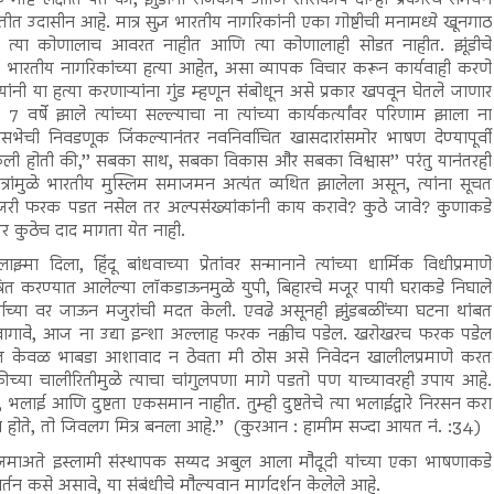
तीत उदासीन आहे. मात्र सुज्ञ भारतीय नागरिकांनी एका गोष्टीची मनामध्ये खूनगाठ
की त्या कोणालाच आवरत नाहीत आणि त्या कोणालाही सोडत नाहीत. झूंडीचे
या भारतीय नागरिकांच्या हत्या आहेत, असा व्यापक विचार करून कार्यवाही करणे
ान यांनी या हत्या करणाऱ्यांना गुंड म्हणून संबोधून असे प्रकार खपवून घेतले जाणार
षे झाले त्यांच्या सल्ल्याचा ना त्यांच्या कार्यकर्त्यांवर परिणाम झाला ना
भेची निवडणूक जिंकल्यानंतर नवनिर्वाचित खासदारांसमोर भाषण देण्यापूर्वी
 केली होती की,’’ सबका साथ, सबका विकास और सबका विश्वास’’ परंतु यानंतरही
्रांमुळे भारतीय मुस्लिम समाजमन अत्यंत व्यथित झालेला असून, त्यांना सूचत
न जरी फरक पडत नसेल तर अल्पसंख्यांकांनी काय करावे? कुठे जावे? कुणाकडे
र कुठेच दाद मागता येत नाही.
दिला, हिंदू बांधवाच्या प्रेतांवर सन्मानाने त्यांच्या धार्मिक विधीप्रमाणे
घोषित करण्यात आलेल्या लॉकडाऊनमुळे युपी, बिहारचे मजूर पायी घराकडे निघाले
माच्या वर जाऊन मजुरांची मदत केली. एवढे असूनही झुंडबळींच्या घटना थांबत
ने वागावे, आज ना उद्या इन्शा अल्लाह फरक नक्कीच पडेल. खरोखरच फरक पडेल
ंदर्भात केवळ भाबडा आशावाद न ठेवता मी ठोस असे निवेदन खालीलप्रमाणे करत
ुकीच्या चालीरितीमुळे त्याचा चांगुलपणा मागे पडतो पण याच्यावरही उपाय आहे.
 भलाई आणि दुष्टता एकसमान नाहीत. तुम्ही दुष्टतेचे त्या भलाईद्वारे निरसन करा
रुत्व होते, तो जिवलग मित्र बनला आहे.’’ (कुरआन : हामीम सज्दा आयत नं. :34)
जमाअते इस्लामी संस्थापक सय्यद अबुल आला मौदूदी यांच्या एका भाषणाकडे
 वर्तन कसे असावे, या संबंधीचे मौल्यवान मार्गदर्शन केलेले आहे.