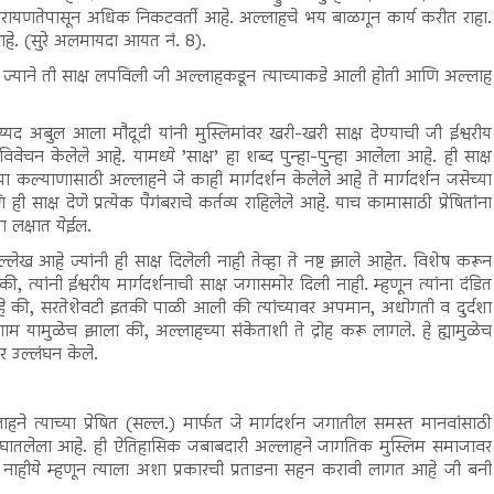
 ईशपरायणतेपासून अधिक निकटवर्ती आहे. अल्लाहचे भय बाळगून कार्य करीत राहा.
 आहे. (सुरे अलमायदा आयत नं. 8).
ी ज्याने ती साक्ष लपविली जी अल्लाहकडून त्याच्याकडे आली होती आणि अल्लाह
बुल आला मौदूदी यांनी मुस्लिमांवर खरी-खरी साक्ष देण्याची जी ईश्वरीय
चन केलेले आहे. यामध्ये ’साक्ष’ हा शब्द पुन्हा-पुन्हा आलेला आहे. ही साक्ष
 कल्याणासाठी अल्लाहने जे काही मार्गदर्शन केलेले आहे ते मार्गदर्शन जसेच्या
ही साक्ष देणे प्रत्येक पैगंबराचे कर्तव्य राहिलेले आहे. याच कामासाठी प्रेषितांना
या लक्षात येईल.
े ज्यांनी ही साक्ष दिलेली नाही तेव्हा ते नष्ट झाले आहेत. विशेष करून
, त्यांनी ईश्वरीय मार्गदर्शनाची साक्ष जगासमोर दिली नाही. म्हणून त्यांना दंडित
आहे की, सरतेशेवटी इतकी पाळी आली की त्यांच्यावर अपमान, अधोगती व दुर्दशा
म यामुळेच झाला की, अल्लाहच्या संकेताशी ते द्रोह करू लागले. हे ह्यामुळेच
र उल्लंघन केले.
्याच्या प्रेषित (सल्ल.) मार्फत जे मार्गदर्शन जगातील समस्त मानवांसाठी
ा घातलेला आहे. ही ऐतिहासिक जबाबदारी अल्लाहने जागतिक मुस्लिम समाजावर
त नाहीये म्हणून त्याला अशा प्रकारची प्रताडना सहन करावी लागत आहे जी बनी