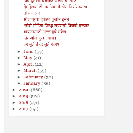
विवाहसंस्था बळकट करण्याची गरज
देशहितासाठी नागरिकांनी ठोस निर्णय घ्यावा
तो येणारच!
सोलापूरचा हुतात्मा कुर्बान हुसेन
‘गोदी मीडिया’विरुद्ध लढ्याची विजयी सुरुवात
माणसासाठी अल्लाहचे संकेत
तिसऱ्यांदा पुन्हा आघाडी
०२ जुलै ते ०८ जुलै २०२१
June
(37)
►
May
(41)
►
April
(42)
►
March
(35)
►
February
(30)
►
January
(35)
►
2020
(668)
►
2019
(512)
►
2018
(471)
►
2017
(141)
►