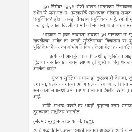
30 डिसेंबर 1946 रोजी अखंड भारताच्या सियाकलक
सभेमध्ये जमाअत-ए- इस्लामीचे संस्थापक मौलाना सय्यद
’संयुक्तिक’ होता आजही तेवढाच संयुक्तिक आहे. त्यांन
केले होते, त्याला दिल्लीच्या मर्कजी मक्तबा या प्रकाशन स
’शहादत-ए-हक’ नावाच्या अवघ्या 36 पानाच्या या पु
खपलेल्या आहेत तर लाखो मुस्लिमांच्या विचारांना या प
पुस्तिकेमध्ये जर का गांभीर्याने विचार केला गेला तर मॉबलि
प्रत्येकाने आवर्जुन वाचावी अशी ही पुस्तिका आहे. त
हिंदच्या कार्यालयात जावून आपण ही पुस्तिका घेवू शकत
आलेला आहे?
मुळात मुस्लिम समाज हा कुठल्याही देशाचा, कुठल्याह
देशाच्या, प्रत्येक वंशाच्या आणि प्रत्येक रंगाच्या लो
समाजाला जगामध्ये उभे करण्यात मागचा ईश्वरीय उद्देश क
आहे.
1. आणि अशाच प्रकारे तर आम्ही तुम्हाला उत्तम समाज बन
तुमच्यावर साक्षीदार असतील.
(संदर्भ : सुरह बकरा आयत नं. 143).
2. हे श्रद्धावंतांनो, अल्लाहसाठी सत्यावर अढळ राहणारे व न्या