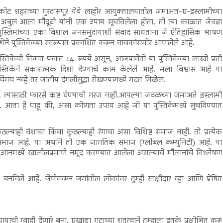
ोट शहराच्या गुरदासपूर येथे लाहोर आयुक्तालयातील जमाअत-ए-इस्लामीच्या
 अबुल आला मौदूदी यांनी एक उपाय सूचविलेला होता. तो त्या काळात जेवढा
ी मुस्लिमांच्या एका विशाल जनसमुदायाशी संवाद साधताना जे ऐतिहासिक भाषण
ंस्थेने पुस्तिकेच्या स्वरूपात प्रकाशित करून वाचकांसमोर आणलेले आहे.
स्तिकेची किमत फक्त 14 रूपये असून, आजपावेतो या पुस्तिकेच्या लाखो प्रती
ुस्तिकेने सकारात्मक दिशा देण्याचे काम केलेले आहे. मला विश्वास आहे या
ंचिंगच नव्हे तर जातीय दंगलीसुद्धा रोखण्यामध्ये मदत मिळेल.
्यासाठी फारसे कष्ट घेण्याची गरज नाही.आपल्या जवळच्या जमाअते इस्लामी
ा. आता हे पाहू की, असा कोणता उपाय आहे जो या पुस्तिकेमध्ये सुचविण्यात
ी वंशाचा किंवा कुठल्याही रंगाचा असा विशिष्ट समाज नाही. तो प्रत्येक
कांचा समाज आहे. या अर्थाने तो एक जागतिक समाज (ग्लोबल कम्युनिटी) आहे. या
ुरआनमध्ये खालीलप्रमाणे नमूद करण्यात आलेला असल्याचे मौलानांचे विश्लेषण
विले आहे. जेणेकरून जगांतील लोकांवर तुम्ही साक्षीदार व्हा आणि प्रेषित
याची ग्वाही देणारे बना. एखाद्या गटाच्या शत्रुत्वाने तुम्हाला इतके प्रक्षोभित करू