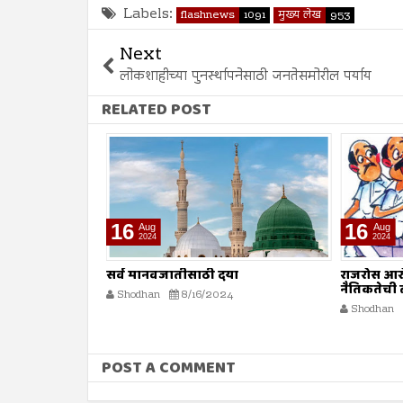
Labels:
flashnews
1091
मुख्य लेख
953
Next
लोकशाहीच्या पुनर्स्थापनेसाठी जनतेसमोरील पर्याय
RELATED POST
16
16
Aug
Aug
2024
2024
ल स्त्रियांचे
सर्व मानवजातीसाठी दया
राजरोस आर
नैतिकतेची
Shodhan
8/16/2024
राजकारणामुळ
Shodhan
POST A COMMENT