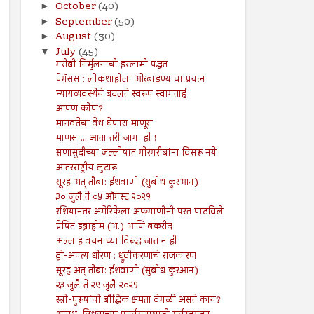
October
(40)
►
September
(50)
►
August
(30)
►
July
(45)
▼
गरीबी निर्मुलनाची इस्लामी पद्धत
पेगॅसस : लोकशाहीला ओरबाडण्याचा प्रयत्न
न्यायव्यवस्थेचे बदलते स्वरूप स्वागतार्ह
आपण कोण?
मानवतेचा वेध घेणारा माणूस
माणसा... आता तरी जागा हो !
सणासुदीच्या जल्लोषात गोरगरीबांना विसरू नये
आंतरराष्ट्रीय लुटारू
सूरह अत् तौबा: ईशवाणी (सुबोध कुरआन)
३० जुलै ते ०५ ऑगस्ट २०२१
रशियानंतर अमेरिकेला अफगाणींनी परत पाठविले
प्रेषित इब्राहीम (अ.) आणि बकरीद
अल्लाह वचनाच्या विरूद्ध जात नाही
द्वी-अपत्य धोरण : ध्रुवीकरणाचे राजकारण
सूरह अत् तौबा: ईशवाणी (सुबोध कुरआन)
२३ जुलै ते २९ जुलै २०२१
स्त्री-पुरूषांची बौद्धिक क्षमता वेगळी असते काय?