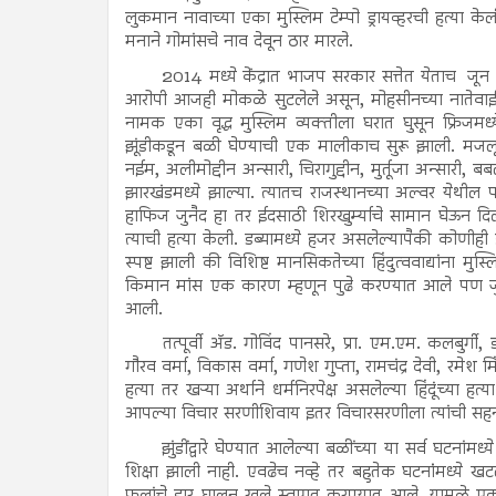
लुकमान नावाच्या एका मुस्लिम टेम्पो ड्रायव्हरची हत्या केली
मनाने गोमांसचे नाव देवून ठार मारले.
2014 मध्ये केंद्रात भाजप सरकार सत्तेत येताच जून 
आरोपी आजही मोकळे सुटलेले असून, मोहसीनच्या नातेवाईक
नामक एका वृद्ध मुस्लिम व्यक्तीला घरात घुसून फ्रिजमध्य
झूंडीकडून बळी घेण्याची एक मालीकाच सुरू झाली. मजल
नईम, अलीमोद्दीन अन्सारी, चिरागुद्दीन, मुर्तूजा अन्सारी
झारखंडमध्ये झाल्या. त्यातच राजस्थानच्या अल्वर येथील
हाफिज जुनैद हा तर ईदसाठी शिरखुर्म्याचे सामान घेऊन दिल्
त्याची हत्या केली. डब्यामध्ये हजर असलेल्यापैकी कोणीही ह
स्पष्ट झाली की विशिष्ट मानसिकतेच्या हिंदुत्ववाद्यांना 
किमान मांस एक कारण म्हणून पुढे करण्यात आले पण जुन
आली.
तत्पूर्वी अ‍ॅड. गोविंद पानसरे, प्रा. एम.एम. कलबुर
गौरव वर्मा, विकास वर्मा, गणेश गुप्ता, रामचंद्र देवी, रमेश
हत्या तर खऱ्या अर्थाने धर्मनिरपेक्ष असलेल्या हिंदूंच्या ह
आपल्या विचार सरणीशिवाय इतर विचारसरणीला त्यांची सहन
झुंडींद्वारे घेण्यात आलेल्या बळींच्या या सर्व घटना
शिक्षा झाली नाही. एवढेच नव्हे तर बहुतेक घटनांंमध्ये 
फुलांचे हार घालून खुले स्वागत करण्यात आले. यामुळे एक 