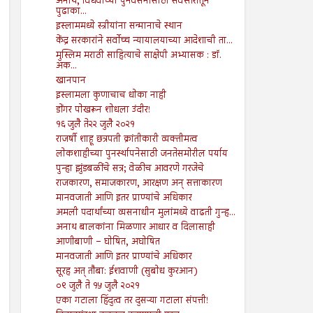
अनाथ, विधवांच्या पुनर्वसनासाठी सर्वस्तरातून
पुढाका...
इस्लाममध्ये स्त्रीयांना सन्मानाचे स्थान
केंद्र सरकारांने सर्वोच्च न्यायालयाच्या आदेशाची ता...
मुस्लिम मराठी साहित्याचे साक्षेपी अभ्यासक : डॉ.
अक...
खानपान
इस्लामला कुणाचाच धोका नाही
डोंगर पोखरून शोधला उंदीर!
१६ जुलै ते२२ जुलै २०२१
राजर्षी शाहू छत्रपती क्रांतीकारी व्यक्तीमत्व
लोकशाहीच्या पुनर्स्थापनेसाठी जनतेसमोरील पर्याय
पुन्हा झुंडबळींचे सत्र; वेळीच आवरणे गरजेचे
राजकारण, समाजकारण, आरक्षण अन् सत्ताकारण
मानवजाती आणि इतर प्राण्यांचे अधिकार
अमली पदार्थांच्या व्यसनाधीन मुलांमध्ये वाढती गुन्ह...
अनाथ बालकांना मिळणार आधार व दिलासाही
आणीबाणी – घोषित, अघोषित
मानवजाती आणि इतर प्राण्यांचे अधिकार
सूरह अत् तौबा: ईशवाणी (सुबोध कुरआन)
०९ जुलै ते १५ जुलै २०२१
एका गटाला हिंदुत्व तर दुसऱ्या गटाला संपत्ती!