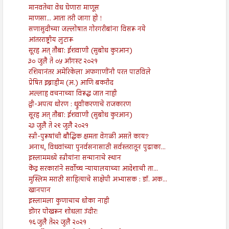
मानवतेचा वेध घेणारा माणूस
माणसा... आता तरी जागा हो !
सणासुदीच्या जल्लोषात गोरगरीबांना विसरू नये
आंतरराष्ट्रीय लुटारू
सूरह अत् तौबा: ईशवाणी (सुबोध कुरआन)
३० जुलै ते ०५ ऑगस्ट २०२१
रशियानंतर अमेरिकेला अफगाणींनी परत पाठविले
प्रेषित इब्राहीम (अ.) आणि बकरीद
अल्लाह वचनाच्या विरूद्ध जात नाही
द्वी-अपत्य धोरण : ध्रुवीकरणाचे राजकारण
सूरह अत् तौबा: ईशवाणी (सुबोध कुरआन)
२३ जुलै ते २९ जुलै २०२१
स्त्री-पुरूषांची बौद्धिक क्षमता वेगळी असते काय?
अनाथ, विधवांच्या पुनर्वसनासाठी सर्वस्तरातून पुढाका...
इस्लाममध्ये स्त्रीयांना सन्मानाचे स्थान
केंद्र सरकारांने सर्वोच्च न्यायालयाच्या आदेशाची ता...
मुस्लिम मराठी साहित्याचे साक्षेपी अभ्यासक : डॉ. अक...
खानपान
इस्लामला कुणाचाच धोका नाही
डोंगर पोखरून शोधला उंदीर!
१६ जुलै ते२२ जुलै २०२१