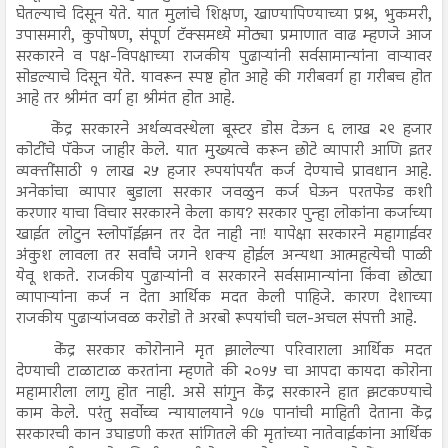
घेतल्याचे दिसून येते. यात मुलांचे शिक्षण, खाण्यापिण्याच्या प्रश्न, भुकमरी,
उपासमारी, कुपोषण, संपूर्ण टॅक्समध्ये मोठ्या प्रमाणात वाढ म्हणजे आज
सरकारने व पक्ष-विपक्षाच्या राजकीय पुढाऱ्यांनी सर्वसामान्यांना वाऱ्यावर
सोडल्याचे दिसून येते. यावरून स्पष्ट होत आहे की गरीबवर्ग हा गरीबच होत
आहे तर श्रीमंत वर्ग हा श्रीमंत होत आहे.
केंद्र सरकारने अर्थव्यवस्थेला बूस्टर डोस देऊन ६ लाख २९ हजार
कोटींचे पॅकेज जाहीर केले. यात मुख्यत्वे करून छोटे व्यापारी आणि इतर
व्यक्तींसाठी १ लाख २५ हजार रुपयांपर्यंत कर्ज देण्याचे प्रावधान आहे.
अनेकांचा व्यापार बुडाला सरकार जवळुन कर्ज घेऊन परतफेड कशी
करणार याचा विचार सरकारने केला काय? सरकार पुन्हा लोकांना कर्जाच्या
खाईत लोटुन स्लोपॉईझन तर देत नाही ना! यापेक्षा सरकारने महागाईवर
अंकुश लावला तर सर्वांचे जगने शक्य होईल अन्यथा आत्महत्येची पाळी
येवू शकते. राजकीय पुढाऱ्यांनी व सरकारने सर्वसामान्यांना किंवा छोट्या
व्यापाऱ्यांना कर्ज न देता आर्थिक मदत केली पाहिजे. कारण देशाच्या
राजकीय पुढाऱ्यांजवळ करोडो ते अरबो रूपयांची चल-अचल संपत्ती आहे.
केंद्र सरकार कोरोनाने मृत झालेल्या परिवाराला आर्थिक मदत
देण्याची टाळाटाळ करतांना म्हणते की २०१५ चा आपदा कायदा कोरोना
महामारीला लागु होत नाही. असे सांगुन केंद्र सरकारने हात झटकण्याचे
काम केले. परंतु सर्वोच्च न्यायालयाने १८७ पानांची माहिती देताना केंद्र
सरकारची कान उघाडणी करत सांगितले की मृतांच्या नातेवाईकांना आर्थिक