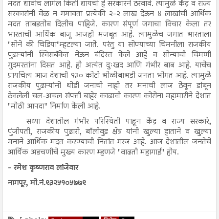
मदत द्यावीच लागेल किती द्यायची हे सरकारने ठरवावे. त्यामुळे केंद्र व राज्य
सरकारांनी वेळ न गमावता प्रत्येकी २-२ लाख देऊन ४ लाखांची आर्थिक
मदत ताबडतोब दिलीच पाहिजे. कारण संपूर्ण जगाचा विचार केला तर
भारताची आर्थिक बाजू आजही मजबूत आहे. त्यामुळेच जगात भारताला
"सोने की चिडिया"म्हटल्या जाते. परंतु या सोण्याच्या चिमनीला राजकीय
पुढाऱ्यांनी स्विसबॅकेत नेऊन बंदिस्त केले आहे व सोन्याची चिमणी
गुदमरतांना दिसत आहे. ही अत्यंत दुःखद आणि गंभीर बाब आहे. याचेच
प्रायचित्य आज देशाची १३० कोटी भोळीबाभडी जनता भोगत आहे. त्यामुळे
राजकीय पुढाऱ्यांनो थोडी जनाची नाही तर मनाची लाज ठेवून डांबून
ठेवलेली चल-अचल संपत्ती बाहेर काढावी कारण कोरोना महामारीने देशात
"मोठी आपदा" निर्माण केली आहे.
सध्या देशातील गंभीर परिस्थिती पाहून केंद्र व राज्य सरकारे,
पुंजीपती, राजकीय पुढारी, बॉलीवुड क्षेत्र यांनी खुल्या हाताने व खुल्या
मनाने आर्थिक मदत करण्याची नितांत गरज आहे. आज देशातील जनतेचे
आर्थिक अडचणीचे मुख्य कारण म्हणजे "वाढती महागाई" होय.
- रमेश कृष्णराव लांजेवार
नागपूर, मो.नं.९३२५१०५७७९