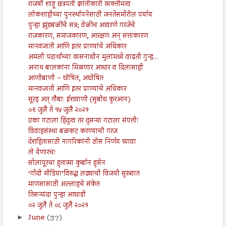
राजर्षी शाहू छत्रपती क्रांतीकारी व्यक्तीमत्व
लोकशाहीच्या पुनर्स्थापनेसाठी जनतेसमोरील पर्याय
पुन्हा झुंडबळींचे सत्र; वेळीच आवरणे गरजेचे
राजकारण, समाजकारण, आरक्षण अन् सत्ताकारण
मानवजाती आणि इतर प्राण्यांचे अधिकार
अमली पदार्थांच्या व्यसनाधीन मुलांमध्ये वाढती गुन्ह...
अनाथ बालकांना मिळणार आधार व दिलासाही
आणीबाणी – घोषित, अघोषित
मानवजाती आणि इतर प्राण्यांचे अधिकार
सूरह अत् तौबा: ईशवाणी (सुबोध कुरआन)
०९ जुलै ते १५ जुलै २०२१
एका गटाला हिंदुत्व तर दुसऱ्या गटाला संपत्ती!
विवाहसंस्था बळकट करण्याची गरज
देशहितासाठी नागरिकांनी ठोस निर्णय घ्यावा
तो येणारच!
सोलापूरचा हुतात्मा कुर्बान हुसेन
‘गोदी मीडिया’विरुद्ध लढ्याची विजयी सुरुवात
माणसासाठी अल्लाहचे संकेत
तिसऱ्यांदा पुन्हा आघाडी
०२ जुलै ते ०८ जुलै २०२१
June
(37)
►