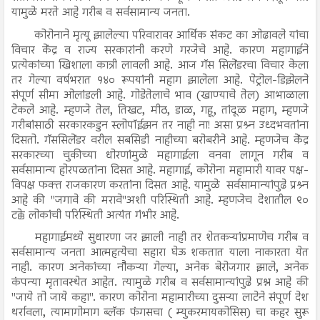
यामुळे मरते आहे गरीब व सर्वसामान्य जनता.
कोरोनाने मृत्यू झालेल्या परिवारावर आर्थिक संकट का ओढावले यांचा
विचार केंद्र व राज्य सरकारांनी करणे गरजेचे आहे. कारण महागाईने
प्रत्येकांच्या खिशाला कात्री लावली आहे. आज गॅस सिलेंडरचा विचार केला
तर गेल्या वर्षभरात १४० रूपयांनी महाग झालेला आहे. पेट्रोल-डिझेलने
संपूर्ण सीमा ओलांडली आहे. गोडेतेलाचे भाव (खाण्याचे तेल) आभाळाला
टेकले आहे. म्हणजे तेल, तिखट, मीठ, डाळ, गहू, तांदूळ महाग, म्हणजे
गरीबांसाठी सरकारकडुन स्लोपॉईझन तर नाही ना! असा प्रश्र्न उध्दभवतांना
दिसतो. गॅससिलेंडर वरील सबसिडी नाहीच्या बरोबरीने आहे. म्हणजेच केंद्र
सरकारच्या चुकीच्या धोरणांमुळे महागाईला वनवा लागून गरीब व
सर्वसामान्य होरपळतांना दिसत आहे. महागाई, कोरोना महामारी यावर पक्ष-
विपक्ष फक्त राजकारण करतांना दिसत आहे. यामुळे सर्वसामान्यांपुढे प्रश्र्न
आहे की "जगावे की मरावे"अशी परिस्थिती आहे. म्हणजेच देशातील ९०
टक्के लोकांची परिस्थिती अत्यंत गंभीर आहे.
महागाईमध्ये सुधारणा जर झाली नाही तर शेतकऱ्यांप्रमाणेच गरीब व
सर्वसामान्य जनता आत्महत्येचा सहारा घेऊ शकतात याला नाकारता येत
नाही. कारण अनेकांच्या नौकऱ्या गेल्या, अनेक बेरोजगार झाले, अनेक
कंपन्या मृतावस्थेत आहेत. त्यामुळे गरीब व सर्वसामान्यांपुढे प्रश्न आहे की
"जाये तो जाये कहा". कारण कोरोना महामारीच्या दुसऱ्या लाटेने संपूर्ण देश
थर्रावला, त्यामागोमाग ब्लॅक फंगसचा ( म्युकरमायकोसिस) चा कहर सुरू