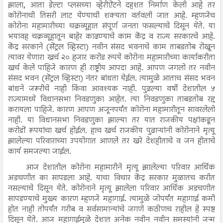
झाला, आता डेल्टा प्लसच्या व्हेरीऐंटने दहशत निर्माण केली आहे तर
कोरोनाची तिसरी लाट येण्याची शक्यता वर्तवली जात आहे. म्हणजेच
कोरोना महामारीच्या चक्रव्यूहात संपूर्ण जनता फसल्याचे दिसून येते. या
भयावह चक्रव्यूहातून बाहेर काढण्याचे काम केंद्र व राज्य सरकारचे आहे.
केंद्र सरकाने (सेंट्रल व्हिस्टा) नवीन संसद भवनाचे काम ताबडतोब रोखून
त्यावर येणारा खर्च २० हजार करोड रुपये कोरोना महामारीच्या कार्याकरीता
खर्च केले पाहिजे कारण ही राष्ट्रीय आपदा आहे. आपण जगलो तर नवीन
संसद भवन (सेंट्रल व्हिस्टा) नंतर बांधता येईल. त्यामुळे आताच संसद भवन
बांधने जरूरीचे नाही किंवा आवश्यक नाही. पुढल्या वर्षी देशातील ५
राज्यामध्ये विधानसभा निवडणुका आहेत. त्या निवडणुका ताबडतोब रद्द
करायला पाहिजे. कारण आपण अजूनपर्यंत कोरोना महामारीतून सावरलेलो
नाही. या विधानसभा निवडणुका झाल्या तर यात राजकीय पक्षांकडून
करोडों रूपयांचा खर्च होईल. हाच खर्च राजकीय पुढाऱ्यांनी कोरोनाने मृत्यू
झालेल्या परिवाराच्या उपयोगात आणले तर खरे देशहीताचे व जन हीताचे
कार्य समजल्या जाईल.
आज देशातील कोरोना महामारीने मृत्यू झालेल्या परिवार आर्थिक
अडचणीत का सापडला आहे. याचा विचार केंद्र सरकार मुळातच करीत
नसल्याचे दिसून येते. कोरोनाने मृत्यू झालेला परिवार आर्थिक अडचणीत
सापडण्याचे मुख्य कारण म्हणजे महागाई. त्यामुळे जोपर्यंत महागाई कमी
होत नाही तोपर्यंत गरीब व सर्वसामान्यांचे जगणे कठीणच राहील हे स्पष्ट
दिसून येते. आज महागाईमुळे देशात अनेक नवीन नवीन समस्यांनी जन्म