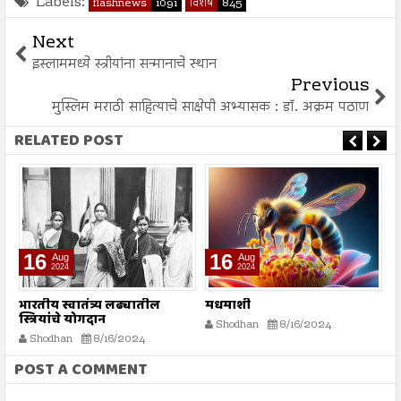
Labels:
flashnews
1091
विशेष
845
Next
इस्लाममध्ये स्त्रीयांना सन्मानाचे स्थान
Previous
मुस्लिम मराठी साहित्याचे साक्षेपी अभ्यासक : डॉ. अक्रम पठाण
RELATED POST
16
16
Aug
Aug
2024
2024
भारतीय स्वातंत्र्य लढ्यातील
मधमाशी
श
स्त्रियांचे योगदान
Shodhan
8/16/2024
Shodhan
8/16/2024
POST A COMMENT