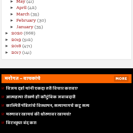
May
(41)
►
April
(42)
►
March
(35)
►
February
(30)
►
January
(35)
►
2020
(668)
►
2019
(512)
►
2018
(471)
►
2017
(141)
►
मनोगत – वाचकांचे
MORE
विजय दर्डा यांनी एकदा तरी विचार करावा?
आत्महत्या रोखणे ही कौटुंबिक जबाबदारी
काश्मिरी पंडितांचे विस्थापन, सत्यामागचे कटू सत्य
मरणावर रडायचं की धोरणावर रडायचं?
विटभट्ट्या बंद करा