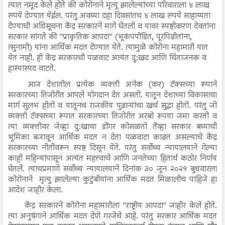
त्यात नमूद केले होते की कोरोनाने मृत्यू झालेल्यांच्या परिवाराला ४ लाख
रुपये देण्यात येईल. परंतु अवघ्या दहा दिवसांतच ४ लाख रुपये साहाय्यता
देण्याची अधिसूचना केंद्र सरकारने मागे घेतली व यावर स्पष्टीकरण देवतांना
सरकार सांगते की "प्राकृतिक आपदा" (भूकंपपीडित, पूरपिढीतांना,
त्सुनामी) यांना आर्थिक मदत देण्यात येते. त्यामुळे कोरोना महामारी यात
येत नाही. ही केंद्र सरकारची पळवाट अत्यंत दु:खद आणि चिंताजनक व
हास्यास्पद वाटते.
आज देशातील प्रत्येक व्यक्ती अनेक (कर) टॅक्सच्या रूपाने
सरकारच्या तिजोरीत आपले योगदान देत असतो. यातून देशाच्या विकासाचा
मार्ग सुलभ होतो व यातूनच राजकीय पुढाऱ्यांचा खर्च सुद्धा होतो. परंतु जो
व्यक्ती टॅक्सच्या रूपात सरकारच्या तिजोरीत अरबो रूपया जमा करतो व
त्या व्यक्तीवर जेव्हा दु:खाचा डोंगर कोसळतो तेंव्हा सरकार बघ्याची
भूमिका बजावून आर्थिक मदत न देता पळवाटा काढत असल्याचे केंद्र
सरकारच्या नीतीवरून स्पष्ट दिसून येते. परंतु सर्वोच्च न्यायालयाने गेल्या
काही महिन्यांपासून अत्यंत महत्त्वाचे आणि जनतेच्या हितार्थ कठोर निर्णय
घेतले. त्याचप्रमाणे सर्वोच्च न्यायालयाने दिनांक ३० जून २०२१ बुधवारला
कोरोनाने मृत्यु झालेल्या कुटुंबीयांना आर्थिक मदत मिळालीच पाहिजे हा
आदेश जाहीर केला.
केंद्र सरकारने कोरोना महामारीला "राष्ट्रीय आपदा" जाहीर केले होते.
त्या अनुषंगाने आर्थिक मदत देणे गरजेचे आहे. परंतु सरकार आर्थिक मदत