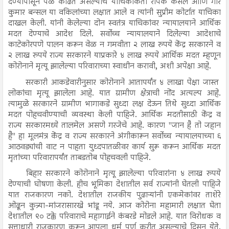
देण्यापासून पळ काढत असल्याचे याचिकाकर्ता रीपक कंसल आणि गौर
कुमार बन्सल या वकिलांच्या लक्षात आले व त्यांनी सुप्रीम कोर्टात याचिका
दाखल केली. यांनी केलेल्या दोन स्वतंत्र याचिकांवर न्यायालयाने आर्थिक
मदत देण्याचे आदेश दिले. सर्वोच्च न्यायालयाने दिलेल्या आदेशाचे
काटेकोरपणे पालन करून वेळ न गमवीता २ लाख रुपये केंद्र सरकारने व
२ लाख रुपये राज्य सरकारने याप्रकारे ४ लाख रुपये आर्थिक मदत म्हणून
कोरोनाने मृत्यू झालेल्या परिवाराच्या स्वाधीन करावी, अशी अपेक्षा आहे.
सरकारी आकडेवारीनुसार कोरोनाने आतापर्यंत ४ लाखा पेक्षा जास्त
लोकांचा मृत्यू झालेला आहे. यात ग्रामीण क्षेत्राची नोंद अत्यल्प आहे.
त्यामुळे सरकारने ग्रामीण भागाकडे सुध्दा लक्ष देऊन तिथे सुध्दा आर्थिक
मदत पोहचवीण्याची व्यवस्था केली पाहिजे. आर्थिक मदतीसाठी केंद्र व
राज्य सरकारमध्ये तालमेल असणे गरजेचे आहे. कारण "जान है तो जहान
है" हा मूलमंत्र केंद्र व राज्य सरकारने अंगीकारून सर्वोच्च न्यायालयाच्या ६
आठवड्यांची वाट न पाहता युध्दपातळीवर कार्य सुरू करून आर्थिक मदत
मृतांच्या परिवारापर्यंत ताबडतोब पोहचवली पाहिजे.
बिहार सरकारने कोरोनाने मृत्यू झालेल्या परिवारांना ४ लाख रुपये
देण्याची घोषणा केली. हीच भूमिका देशातील सर्व राज्यांनी घेतली पाहिजे
यात राजकारण नको. देशातील राजकीय पुढाऱ्यांनी एकमेकांवर ताशेरे
ओढून कुत्र्या-मांजरासारखे भांडू नये. आज कोरोना महामारी लक्षात घेता
देशातील ९० टक्के परिवाराचे महागाईने कंबरडे मोडले आहे. यात विरोधक व
सत्ताधारी राजकारण करून आपला धर्म पूर्ण करीत असल्याचे दिसून येते.