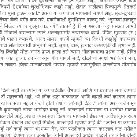
स्वतःला श्रेय देतात. पवित्र कुरआनात अल्लाहने म्हटले आहे, “जगातील जीवन खेळ
िषयी ऐश्वर्याच्या चुरशीशिवाय काही नाही, शेतात आलेल्या पिकामुळे शेतकरी
चा भुसा होऊन जातो.” असेच या जगातील माणसाचे जगणे आहे. सुख-दुःखाचे
तेच्या वेळी घमेंड करू नये. एकमेकांशी दुराभिमान बाळगू नये. “तुमच्या हातातून
 मिळेल त्यावर फुलून जाऊ नये.” तात्पर्य हे की माणसाला जेव्हा प्रसन्नता लाभते
ही मिळाले असल्यास त्याने अल्लाहसमोर नतमस्तक व्हावे. प्रेषित मुहम्मद (स.)
रेषितांचे पालन करायचे. आनंद साजरा करणे म्हणजे त्या दिवशी काहीही करण्याचा
मर्यादा ओलांडण्याची अनुमती नाही. जुगार, दारू, इत्यादी करमणुकीची मुभा नाही.
ादा कितीही मोठा आनंद प्राप्त झाला तरी त्यांना ओलांडण्याचा प्रश्नच नाही. प्रेषित
या जात होत्या. डफ-वाजवून गीत गायले जाई, खेळांच्या स्पर्धा भरविल्या जात,
त नव्हता. ईदचा मानवतेसाठी ‘पयाम’ म्हणजे सणासुदीच्या जल्लोषात गोरगरीब
ी दिली नाही तर त्यांना या जगातदेखील वैभवाचे आणि या धरतीवर सत्ता देण्याचे
 महत्त्वाची आहे, “जे लोक श्रद्धा बाळगतात आणि चांगले कर्म करतात त्यांना
तीवर सत्ता बहाल केली होती तशीच त्यांनाही देईल.” त्यांना अराजकतेपासून
 कुणालाही त्याचा भागीदार बनवू नये. अल्लाहने माणसाला या धरतीवर मालक
ेले आहे. अशात त्यास सत्ता दिल्यावर माणसाने ईश्वराच्या आदेशांनुसार राज्य
ोकात देखील सर्व काही मिळेल. अल्लाहचे म्हणणे आहे की “ज्यांना या जगातच
आम्ही सर्व काही त्यांना भरभरून देऊ, पण परलोकात त्यांना कसलाच वाटा नसेल.”
या देणग्या हव्या असतील त्यांनी अल्लाहचे आदेश पाळले तर त्यांना दोन्ही