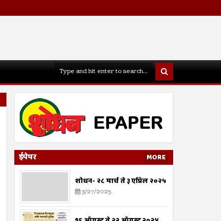
ईपेपर
MORE
शोधन- २८ मार्च ते ३ एप्रिल २०२५
3/27/2025
१६ ऑगस्ट ते २२ ऑगस्ट २०२४