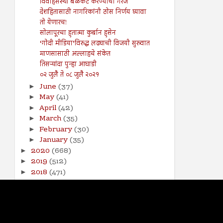
विवाहसंस्था बळकट करण्याची गरज
देशहितासाठी नागरिकांनी ठोस निर्णय घ्यावा
तो येणारच!
सोलापूरचा हुतात्मा कुर्बान हुसेन
‘गोदी मीडिया’विरुद्ध लढ्याची विजयी सुरुवात
माणसासाठी अल्लाहचे संकेत
तिसऱ्यांदा पुन्हा आघाडी
०२ जुलै ते ०८ जुलै २०२१
June
(37)
►
May
(41)
►
April
(42)
►
March
(35)
►
February
(30)
►
January
(35)
►
2020
(668)
►
2019
(512)
►
2018
(471)
►
2017
(141)
►