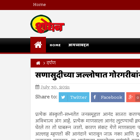
Home
HOME
आमच्याबद्दल
दर्पण
सणासुदीच्या जल्लोषात गोरगरीबां
July 30, 2021
Share to:
Twitter
Facebook
0
प्रत्येक संस्कृती-सभ्यतेत जनसमूहात आनंद साजरा करण्य
अविभाज्य अंग आहे. प्रत्येक माणसाला आनंद लुटण्याची इ
घेरले तर तो घाबरून जातो. कारण संकट येणे माणसाला 
अल्लाह म्हणतो की आनंदाने भारावून जाऊ नका आणि दुः