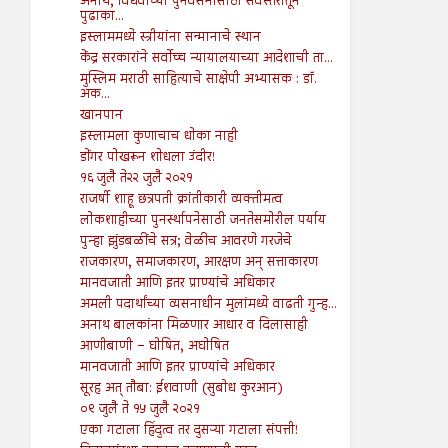
अनाथ, विधवांच्या पुनर्वसनासाठी सर्वस्तरातून
पुढाका...
इस्लाममध्ये स्त्रीयांना सन्मानाचे स्थान
केंद्र सरकारांने सर्वोच्च न्यायालयाच्या आदेशाची ता...
मुस्लिम मराठी साहित्याचे साक्षेपी अभ्यासक : डॉ.
अक...
खानपान
इस्लामला कुणाचाच धोका नाही
डोंगर पोखरून शोधला उंदीर!
१६ जुलै ते२२ जुलै २०२१
राजर्षी शाहू छत्रपती क्रांतीकारी व्यक्तीमत्व
लोकशाहीच्या पुनर्स्थापनेसाठी जनतेसमोरील पर्याय
पुन्हा झुंडबळींचे सत्र; वेळीच आवरणे गरजेचे
राजकारण, समाजकारण, आरक्षण अन् सत्ताकारण
मानवजाती आणि इतर प्राण्यांचे अधिकार
अमली पदार्थांच्या व्यसनाधीन मुलांमध्ये वाढती गुन्ह...
अनाथ बालकांना मिळणार आधार व दिलासाही
आणीबाणी – घोषित, अघोषित
मानवजाती आणि इतर प्राण्यांचे अधिकार
सूरह अत् तौबा: ईशवाणी (सुबोध कुरआन)
०९ जुलै ते १५ जुलै २०२१
एका गटाला हिंदुत्व तर दुसऱ्या गटाला संपत्ती!