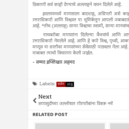
ठिकाणी सर्व काही देण्याचे अल्लाहने वचन दिलेले आहे.
इस्लाममध्ये माणसाला बादशाह, अधिपती असे काह
उत्तराधिकारी आणि विश्वस्त या भूमिकेतून आपली जबाबदार
आहे. “तोच (अल्लाह) साऱ्या विश्वाचा स्वामी, साऱ्या मानवांचा
याचबरोबर माणसांना दिलेल्या वैभवांचे आणि आप
उत्तराधिकारी नेमलेले आहे. आणि हे कारे विश्व, पृथ्वी, आकाश,
माणूस या धरतीवर माणसांच्या सेवेसाठी पाठवला गेला आहे. त
याबाबत त्याची विचारणा केली जाईल.
- सय्यद इफ्तिखार अहमद
Labels:
दर्पण
103
Next
सणासुदीच्या जल्लोषात गोरगरीबांना विसरू नये
RELATED POST