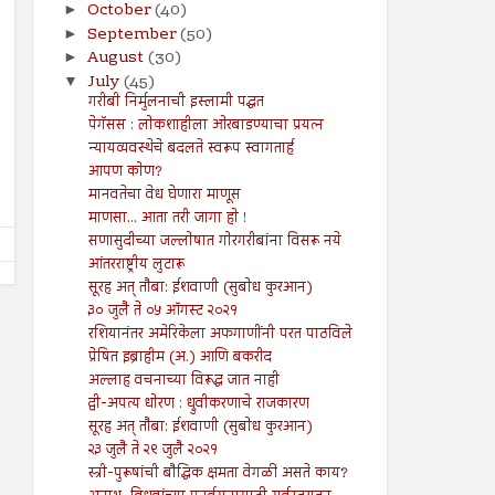
October
(40)
►
September
(50)
►
August
(30)
►
July
(45)
▼
22
22
Dec
Dec
गरीबी निर्मुलनाची इस्लामी पद्धत
2023
2023
पेगॅसस : लोकशाहीला ओरबाडण्याचा प्रयत्न
खलीफा आणि इमाम अबू हनीफा रह.
ज्ञानी दास (गुलाम)
न्यायव्यवस्थेचे बदलते स्वरूप स्वागतार्ह
आपण कोण?
Shodhan
12/22/2023
Shodhan
12/22/2023
मानवतेचा वेध घेणारा माणूस
माणसा... आता तरी जागा हो !
सणासुदीच्या जल्लोषात गोरगरीबांना विसरू नये
आंतरराष्ट्रीय लुटारू
सूरह अत् तौबा: ईशवाणी (सुबोध कुरआन)
३० जुलै ते ०५ ऑगस्ट २०२१
रशियानंतर अमेरिकेला अफगाणींनी परत पाठविले
प्रेषित इब्राहीम (अ.) आणि बकरीद
अल्लाह वचनाच्या विरूद्ध जात नाही
द्वी-अपत्य धोरण : ध्रुवीकरणाचे राजकारण
सूरह अत् तौबा: ईशवाणी (सुबोध कुरआन)
२३ जुलै ते २९ जुलै २०२१
स्त्री-पुरूषांची बौद्धिक क्षमता वेगळी असते काय?