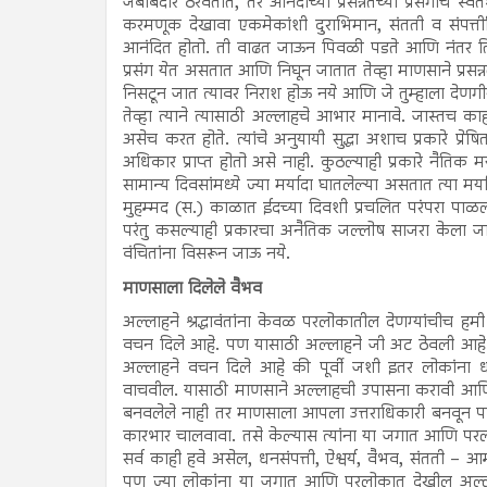
जबाबदार ठरवतात, तर आनंदाच्या प्रसन्नतेच्या प्रसंगांचे 
करमणूक देखावा एकमेकांशी दुराभिमान, संतती व संपत्तीव
आनंदित होतो. ती वाढत जाऊन पिवळी पडते आणि नंतर ति
प्रसंग येत असतात आणि निघून जातात तेव्हा माणसाने प्रसन्न
निसटून जात त्यावर निराश होऊ नये आणि जे तुम्हाला देणगीने
तेव्हा त्याने त्यासाठी अल्लाहचे आभार मानावे. जास्तच का
असेच करत होते. त्यांचे अनुयायी सुद्धा अशाच प्रकारे प्
अधिकार प्राप्त होतो असे नाही. कुठल्याही प्रकारे नैतिक 
सामान्य दिवसांमध्ये ज्या मर्यादा घातलेल्या असतात त्या मर्य
मुहम्मद (स.) काळात ईदच्या दिवशी प्रचलित परंपरा पाळल्
परंतु कसल्याही प्रकारचा अनैतिक जल्लोष साजरा केला जा
वंचितांना विसरून जाऊ नये.
माणसाला दिलेले वैभव
अल्लाहने श्रद्धावंतांना केवळ परलोकातील देणग्यांचीच हम
वचन दिले आहे. पण यासाठी अल्लाहने जी अट ठेवली आहे ती
अल्लाहने वचन दिले आहे की पूर्वी जशी इतर लोकांना धर
वाचवील. यासाठी माणसाने अल्लाहची उपासना करावी आणि
बनवलेले नाही तर माणसाला आपला उत्तराधिकारी बनवून पाठवल
कारभार चालवावा. तसे केल्यास त्यांना या जगात आणि परल
सर्व काही हवे असेल, धनसंपत्ती, ऐश्वर्य, वैभव, संतती – 
पण ज्या लोकांना या जगात आणि परलोकात देखील अल्लाहच्