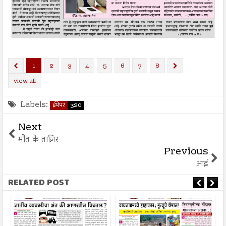
1
2
3
4
5
6
7
8
view all
Labels:
ईपेपर
320
Next
मौत के ताज़िर
Previous
आई
RELATED POST