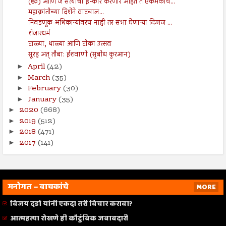
(७३) आणि जे सत्याचा इन्कार करणारे आहेत ते एकमेकांच...
महाक्रांतीच्या दिशेने वाटचाल...
निवडणूक अधिकाऱ्यांवरच नाही तर सभा घेणाऱ्या दिग्गज ...
शेजारधर्म
टाळ्या, थाळ्या आणि टीका उत्सव
सूरह अत् तौबा: ईशवाणी (सुबोध कुरआन)
April
(42)
►
March
(35)
►
February
(30)
►
January
(35)
►
2020
(668)
►
2019
(512)
►
2018
(471)
►
2017
(141)
►
मनोगत – वाचकांचे
MORE
विजय दर्डा यांनी एकदा तरी विचार करावा?
आत्महत्या रोखणे ही कौटुंबिक जबाबदारी