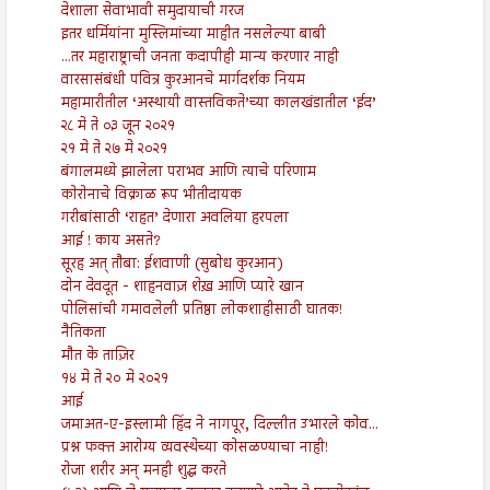
देशाला सेवाभावी समुदायाची गरज
इतर धर्मियांना मुस्लिमांच्या माहीत नसलेल्या बाबी
...तर महाराष्ट्राची जनता कदापीही मान्य करणार नाही
वारसासंबंधी पवित्र कुरआनचे मार्गदर्शक नियम
महामारीतील ‘अस्थायी वास्तविकते’च्या कालखंडातील ‘ईद’
२८ मे ते ०३ जून २०२१
२१ मे ते २७ मे २०२१
बंगालमध्ये झालेला पराभव आणि त्याचे परिणाम
कोरोनाचे विक्राळ रूप भीतीदायक
गरीबांसाठी ‘राहत’ देणारा अवलिया हरपला
आई ! काय असते?
सूरह अत् तौबा: ईशवाणी (सुबोध कुरआन)
दोन देवदूत - शाहनवाज़ शेख़ आणि प्यारे खान
पोलिसांची गमावलेली प्रतिष्ठा लोकशाहीसाठी घातक!
नैतिकता
मौत के ताज़िर
१४ मे ते २० मे २०२१
आई
जमाअत-ए-इस्लामी हिंद ने नागपूर, दिल्लीत उभारले कोव...
प्रश्न फक्त आरोग्य व्यवस्थेच्या कोसळण्याचा नाही!
रोजा शरीर अन् मनही शुद्ध करते