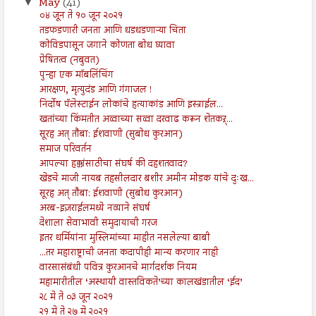
May
(41)
▼
०४ जून ते १० जून २०२१
तडफडणारी जनता आणि धडधडणाऱ्या चिता
कोविडपासून जगाने कोणता बोध घ्यावा
प्रेषितत्व (नबुवत)
पुन्हा एक मॉबलिंचिंग
आरक्षण, मृत्युदंड आणि गंगाजल !
निर्दोष पॅलेस्टाईन लोकांचे हत्याकांड आणि इस्त्राईल...
खतांच्या किंमतीत अव्वाच्या सव्वा दरवाढ करून शेतकऱ्...
सूरह अत् तौबा: ईशवाणी (सुबोध कुरआन)
समाज परिवर्तन
आपल्या हक्कांसाठीचा संघर्ष की दहशतवाद?
खेडचे माजी नायब तहसीलदार बशीर अमीन मोडक यांचे दुःख...
सूरह अत् तौबा: ईशवाणी (सुबोध कुरआन)
अरब-इज़राईलमध्ये नव्याने संघर्ष
देशाला सेवाभावी समुदायाची गरज
इतर धर्मियांना मुस्लिमांच्या माहीत नसलेल्या बाबी
...तर महाराष्ट्राची जनता कदापीही मान्य करणार नाही
वारसासंबंधी पवित्र कुरआनचे मार्गदर्शक नियम
महामारीतील ‘अस्थायी वास्तविकते’च्या कालखंडातील ‘ईद’
२८ मे ते ०३ जून २०२१
२१ मे ते २७ मे २०२१