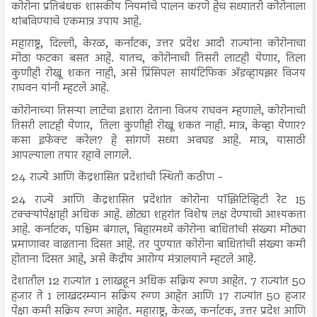
कोरोना प्रतिबंधक शासकीय नियमांचे पालन करणे हेच सध्यातरी कोरोनाला
थांबविण्याचे एकमात्र उपाय आहे.
महाराष्ट्र, दिल्ली, केरळ, कर्नाटक, उत्तर प्रदेश आदी राज्यांना कोरोनाचा
मोठा फटका बसत आहे. यातच, कोरोनाची तिसरी लाटही येणार, तिला
कुणीही रोखू शकत नाही, असे प्रिंसिपल सायंटिफिक अ‍ॅडव्हायझर विजय
राघवन यांनी म्हटले आहे.
कोरोनाच्या तिसऱ्या लाटेचा इशारा देताना विजय राघवन म्हणाले, कोरोनाची
तिसरी लाटही येणार, तिला कुणीही रोखू शकत नाही. मात्र, केव्हा येणार?
कसा इफेक्ट करेल? हे सांगणे सध्या अवघड आहे. मात्र, यासाठी
आपल्याला तयार रहावे लागले.
24 राज्ये आणि केंद्रशासित प्रदेशांची स्थिती कठीण -
24 राज्ये आणि केंद्रशासित प्रदेशांत कोरोना पॉझिटिव्हिटी रेट 15
टक्क्यांपेक्षाही अधिक आहे. छोट्या शहरांत विशेष लक्ष देण्याची आश्यकता
आहे. कर्नाटक, पश्चिम बंगाल, बिहारमध्ये कोरोना बाधितांची संख्या मोठ्या
प्रमाणावर वाढताना दिसत आहे. तर पुण्यात कोरोना बाधितांची संख्या कमी
होताना दिसत आहे, असे केंद्रीय आरोग्य मंत्रालयाने म्हटले आहे.
देशातील 12 राज्यांत 1 लाखहून अधिक सक्रिय रुग्ण आहेत. 7 राज्यांत 50
हजार ते 1 लाखदरम्यान सक्रिय रुग्ण आहेत आणि 17 राज्यांत 50 हजार
पेक्षा कमी सक्रिय रुग्ण आहेत. महाराष्ट्र, केरळ, कर्नाटक, उत्तर प्रदेश आणि