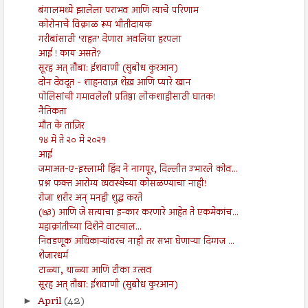
बंगालमध्ये झालेला पराभव आणि त्याचे परिणाम
कोरोनाचे विक्राळ रूप भीतीदायक
गरीबांसाठी ‘राहत’ देणारा अवलिया हरपला
आई ! काय असते?
सूरह अत् तौबा: ईशवाणी (सुबोध कुरआन)
दोन देवदूत - शाहनवाज़ शेख़ आणि प्यारे खान
पोलिसांची गमावलेली प्रतिष्ठा लोकशाहीसाठी घातक!
नैतिकता
मौत के ताज़िर
१४ मे ते २० मे २०२१
आई
जमाअत-ए-इस्लामी हिंद ने नागपूर, दिल्लीत उभारले कोव...
प्रश्न फक्त आरोग्य व्यवस्थेच्या कोसळण्याचा नाही!
रोजा शरीर अन् मनही शुद्ध करते
(७३) आणि जे सत्याचा इन्कार करणारे आहेत ते एकमेकांच...
महाक्रांतीच्या दिशेने वाटचाल...
निवडणूक अधिकाऱ्यांवरच नाही तर सभा घेणाऱ्या दिग्गज ...
शेजारधर्म
टाळ्या, थाळ्या आणि टीका उत्सव
सूरह अत् तौबा: ईशवाणी (सुबोध कुरआन)
April
(42)
►