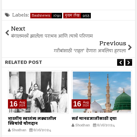
Labels:
flashnews
1091
मुख्य लेख
953
Next
बंगालमध्ये झालेला पराभव आणि त्याचे परिणाम
Previous
गरीबांसाठी ‘राहत’ देणारा अवलिया हरपला
RELATED POST
16
16
Aug
Aug
2024
2024
भारतीय स्वातंत्र्य लढ्यातील
सर्व मानवजातीसाठी दया
र
स्त्रियांचे योगदान
न
Shodhan
8/16/2024
ग
Shodhan
8/16/2024
बट