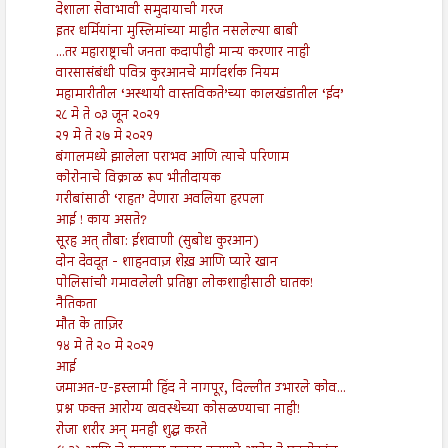
देशाला सेवाभावी समुदायाची गरज
इतर धर्मियांना मुस्लिमांच्या माहीत नसलेल्या बाबी
...तर महाराष्ट्राची जनता कदापीही मान्य करणार नाही
वारसासंबंधी पवित्र कुरआनचे मार्गदर्शक नियम
महामारीतील ‘अस्थायी वास्तविकते’च्या कालखंडातील ‘ईद’
२८ मे ते ०३ जून २०२१
२१ मे ते २७ मे २०२१
बंगालमध्ये झालेला पराभव आणि त्याचे परिणाम
कोरोनाचे विक्राळ रूप भीतीदायक
गरीबांसाठी ‘राहत’ देणारा अवलिया हरपला
आई ! काय असते?
सूरह अत् तौबा: ईशवाणी (सुबोध कुरआन)
दोन देवदूत - शाहनवाज़ शेख़ आणि प्यारे खान
पोलिसांची गमावलेली प्रतिष्ठा लोकशाहीसाठी घातक!
नैतिकता
मौत के ताज़िर
१४ मे ते २० मे २०२१
आई
जमाअत-ए-इस्लामी हिंद ने नागपूर, दिल्लीत उभारले कोव...
प्रश्न फक्त आरोग्य व्यवस्थेच्या कोसळण्याचा नाही!
रोजा शरीर अन् मनही शुद्ध करते