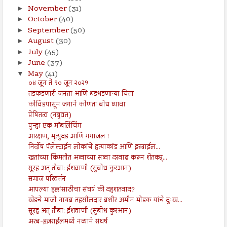
November
(31)
►
October
(40)
►
September
(50)
►
August
(30)
►
July
(45)
►
June
(37)
►
May
(41)
▼
०४ जून ते १० जून २०२१
तडफडणारी जनता आणि धडधडणाऱ्या चिता
कोविडपासून जगाने कोणता बोध घ्यावा
प्रेषितत्व (नबुवत)
पुन्हा एक मॉबलिंचिंग
आरक्षण, मृत्युदंड आणि गंगाजल !
निर्दोष पॅलेस्टाईन लोकांचे हत्याकांड आणि इस्त्राईल...
खतांच्या किंमतीत अव्वाच्या सव्वा दरवाढ करून शेतकऱ्...
सूरह अत् तौबा: ईशवाणी (सुबोध कुरआन)
समाज परिवर्तन
आपल्या हक्कांसाठीचा संघर्ष की दहशतवाद?
खेडचे माजी नायब तहसीलदार बशीर अमीन मोडक यांचे दुःख...
सूरह अत् तौबा: ईशवाणी (सुबोध कुरआन)
अरब-इज़राईलमध्ये नव्याने संघर्ष