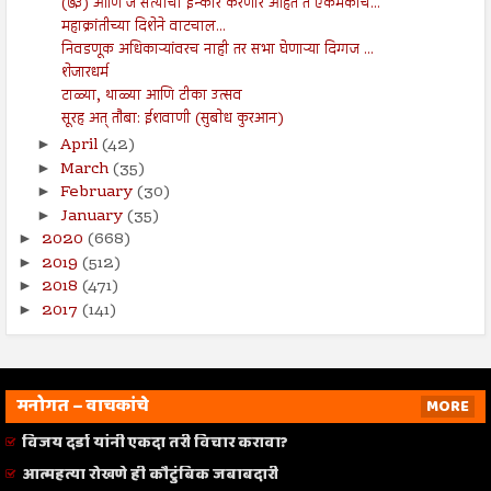
(७३) आणि जे सत्याचा इन्कार करणारे आहेत ते एकमेकांच...
महाक्रांतीच्या दिशेने वाटचाल...
निवडणूक अधिकाऱ्यांवरच नाही तर सभा घेणाऱ्या दिग्गज ...
शेजारधर्म
टाळ्या, थाळ्या आणि टीका उत्सव
सूरह अत् तौबा: ईशवाणी (सुबोध कुरआन)
April
(42)
►
March
(35)
►
February
(30)
►
January
(35)
►
2020
(668)
►
2019
(512)
►
2018
(471)
►
2017
(141)
►
मनोगत – वाचकांचे
MORE
विजय दर्डा यांनी एकदा तरी विचार करावा?
आत्महत्या रोखणे ही कौटुंबिक जबाबदारी