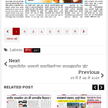
1
2
3
4
5
6
7
8
view all
Labels:
ईपेपर
320
Next
महामारीतील ‘अस्थायी वास्तविकते’च्या कालखंडातील ‘ईद’
Previous
२१ मे ते २७ मे २०२१
RELATED POST