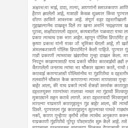
अक्षरश:या भाई, दादा, तात्या, आण्णांनी समाजकारण आणि 
हैराण झालेली आहे, यासाठी केवळ धुळ्यात किंवा पुण्यात
धोरण ठरविणे आवश्यक आहे. संपूर्ण शहर दहशतीखाली ठेवणा
गृहखात्यानेच दाखवून दिले तर खऱ्या अर्थाने ‘सद्रक्षणाय
पुरावा, साक्षीदारातली दहशत, कायद्यातील पळवाटा याचा लाभ 
प्रकार त्याचाच एक भाग आहेत. म्हणून पोलिस डिपार्टमें
कृष्ण प्रकाश यांनी यावर जी भूमिका घेतली आहे, ती खरो
अंमलबजावणी पोलिस डिपार्टमेंटने केली पाहिजे. पुण्यात ग
गाडी प्रकरणी त्याच्यावर खंडणीचा गुन्हा दाखल केला. मारणे
निपटून काढण्यासाठी याच प्रकारे चौफेर कारवाईची छडी लाव
वैतागलेली जनताच त्यांचा भर चौकात खात्मा करते, याची ल
कारवाई करण्याआधी पोलिसांनीच या गुंडगिरीचा व दहशतीचा ब
तलवारीने चौकात केक कापणाऱ्या त्याच्या माणसावर गुन्हा
बाहेर आला, की याच प्रकारे त्याचे शेकडो समर्थक कारागृहा
दहशतयुक्त गाण्यांच्या तालावर नाचत त्या गुंडाची मिरव
मुकाट्याने सहन करावे लागते. अशा दहशतवादी मिरवणूकांव
मागल्या याप्रमाणे कारागृहातून गुंड बाहेर आला, की त्
दिसते. पुण्यातला गुंड कारागृहातून सुटल्यावर पाचशे गाड्या
नको, कारण गुन्हेगार वृत्तीचे लोक त्याचेच अनुकरण करू
याप्रकरणी गुंडगिरीचे पुरेपूर पोस्टमार्टम सुरू केले आहे. तस
माणसाला दहशतमुक्त वातावरण मिळवून देण्यासाठी राज्