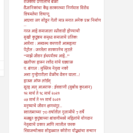
राजकीय प्रणालीचे बळी
वैज्ञानिकांचा केंद्र सरकारच्या निर्णयास विरोध
विषमतेचा विषाणू
16
16
Aug
Aug
आएशा जग सोडून गेली मात्र मनात अनेक प्रश्न निर्माण
2024
2024
...
गरज आहे समाजाला स्त्रीवादी होण्याची
मृत्यूनंतर पुढे काय
भारतीय लोकशाहीचे भवितव्य 
सुखी कुटूंबच समृध्द समाजाचे प्रतिक!
Shodhan
8/16/2024
Shodhan
8/16/2024
आयेशा : अस्वस्थ करणारी आत्महत्या
पेट्रोल : जनतेला सरकारनेच लुटले
‘‘माझे जीवन ईथपर्यंतच आहे...’’
खलीफा हारून रशीद यांचे घड्याळ
प. बंगाल : मुस्लिम नेतृत्व नको
अशा गुन्हेगारीला वेळीच वेसन घाला...!
हाऊस ऑफ लॉर्डस्
सूरह अल् आअराफ : ईशवाणी (सुबोध कुरआन)
१२ मार्च ते १८ मार्च २०२१
०५ मार्च ते ११ मार्च २०२१
मनुष्याचे जीवन क्षणभंगूर...
स्वातंत्र्याच्या 70 वर्षातील गुलामीचे 7 वर्षे
मजबूत कुटुंबाच्या बांधणीमध्ये महिलांचे योगदान
नेतृत्वाचे प्रकार आणि त्यातील फरक
शिवजन्मोत्सव सोहळ्यात कोरोना योद्ध्यांचा सन्मान