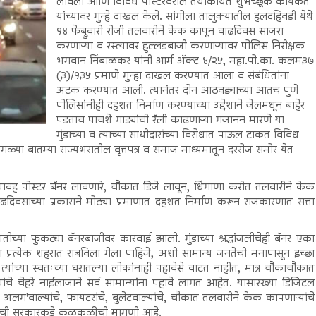
लावला आणि विविध पोस्टरवरील तथाकथित शुभेच्छूक कार्यकर्ते
यांच्यावर गुन्हे दाखल केले. सांगोला तालुक्यातील हलदहिवडी येथे
१४ फेब्रुवारी रोजी तलवारीने केक कापून वाढदिवस साजरा
करणाऱ्या व रस्त्यावर हुल्लडबाजी करणाऱ्यावर पोलिस निरीक्षक
भगवान निंबाळकर यांनी आर्म अ‍ॅक्ट ४/२५, महा.पो.का. कलम३७
(३)/१३५ प्रमाणे गुन्हा दाखल करण्यात आला व संबंधितांना
अटक करण्यात आली. त्यानंतर दोन आठवड्याच्या आतच पुणे
पोलिसांनीही दहशत निर्माण करण्याच्या उद्देशाने जेलमधून बाहेर
पडताच पाचशे गाड्यांची रॅली काढणाऱ्या गजानन मारणे या
गुंडाच्या व त्याच्या साथीदारांच्या विरोधात पाऊल टाकत विविध
वेगळ्या बातम्या राज्यभरातील वृत्तपत्र व समाज माध्यमातून दररोज समोर येत
 भयावह पोस्टर बॅनर लावणारे, चौकात डिजे लावून, धिंगाणा करीत तलवारीने केक
ाढदिवसाच्या प्रकाराने मोठ्या प्रमाणात दहशत निर्माण करून राजकारणात सत्ता
तीच्या फुकट्या बॅनरबाजीवर कारवाई झाली. गुंडाच्या श्रद्धांजलीचेही बॅनर एका
या प्रत्येक शहरात राबविला गेला पाहिजे, अशी सामान्य जनतेची मनापासून इच्छा
त्यांच्या स्वतःच्या घरातल्या लोकांनाही पहावेसे वाटत नाहीत, मात्र चौकाचौकात
 चेहरे नाईलाजाने सर्व सामान्यांना पहावे लागत आहेत. यासारख्या डिजिटल
ाल्यांचे, फायटरांचे, बुलेटवाल्यांचे, चौकात तलवारीने केक कापणाऱ्यांचे
्यांची सरकारकडे कळकळीची मागणी आहे.