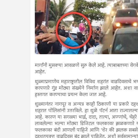
मार्गांनी मुसक्या आवळणे सुरु केले आहे. त्याबाबतच्या वेग
आहेत.
धुळ्याप्रमाणेच महाराष्ट्रातील विविध शहरांत वाढदिवसाचे
कापणारे गुंड मोठ्या संख्येने निर्माण झाले आहेत. अशा व
हस्तगत करण्याचा प्रयत्न केला जात आहे.
धुळ्यानंतर नागपूर व अन्यत्र काही ठिकाणी या प्रकारे दहश
शहरात पोलिसांनी उतरविले. हा धुळे पॅटर्न आता राज्यातल्
आहे. कारण या सगळ्या भाई, दादा, तात्या, अण्णांचे, चेहरे 
लावलेल्या भल्या मोठ्या डिजिटल फलकावर झळकणारे यांचे
फलकावर बंदी आणली पाहिजे आणि 'शेर की झलक सबसे अलग'व
दहशतयुक्त वाढदिवस बंद झाले पाहिजेत, अशी सर्वसामान