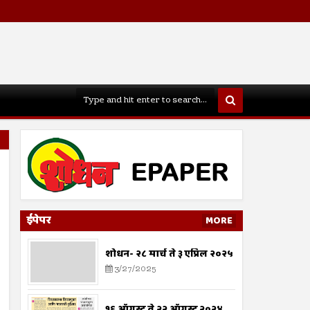
ईपेपर
MORE
शोधन- २८ मार्च ते ३ एप्रिल २०२५
3/27/2025
१६ ऑगस्ट ते २२ ऑगस्ट २०२४