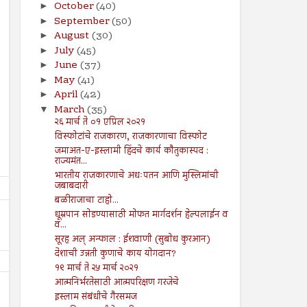
October
(40)
►
September
(50)
►
August
(30)
►
July
(45)
►
June
(37)
►
May
(41)
►
April
(42)
►
March
(35)
▼
२६ मार्च ते ०१ एप्रिल २०२१
विस्फोटांचे राजकारण, राजकारणाचा विस्फोट
जमाअत-ए-इस्लामी हिंदचे कार्य कौतुकास्पद :
राज्यमंत...
भारतीय राजकारणाचे अधःपतन आणि मुस्लिमांची
जबाबदारी
बळीराजाचा टाहो...
धूम्रपान सोडण्यासाठी मोफत मार्गदर्शन हेल्पलाईन व
व...
सूरह अल् अन्फाल : ईशवाणी (सुबोध कुरआन)
देशाची उन्नती कुणाचे काय योगदान?
१९ मार्च ते २५ मार्च २०२१
आत्मनिर्भरतेसाठी आत्मपरिक्षण गरजेचे
इस्लाम संबंधीचे गैरसमज