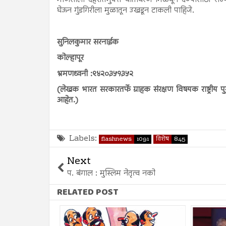
घेऊन गुंडगिरीला मुळातून उखडून टाकली पाहिजे.
सुनिलकुमार सरनाईक
कोल्हापूर
भ्रमणध्वनी :९४२०३५१३५२
(लेखक भारत सरकारतर्फे ग्राहक संरक्षण विषयक राष्ट्रीय पुर
आहेत.)
Labels:
flashnews
1091
विशेष
845
Next
प. बंगाल : मुस्लिम नेतृत्व नको
RELATED POST