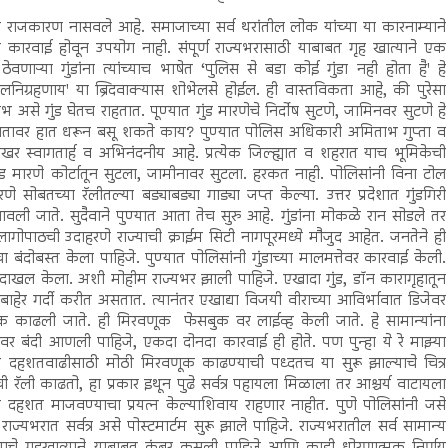
राजकारण नासवले आहे. समाजाच्या सर्व थरांतील लोक यांच्या या कारनाम्याने
 कारवाई होवून उपयोग नाही. संपूर्ण राज्यभरासाठी याबाबत गृह खात्याने एक
ऱ्या गुंडांना त्यांच्याच भाषेत ‘पुलिस से बडा कोई गुंडा नही होता है' हे
 खलनिग्रहणाय' या ब्रिदवाक्यास शोभेलसे होईल. ही वास्तविकता आहे, की पुरेसा
असे गुंड घेतच राहतात. पूण्यात गुंड मारणेचे निर्दोष सुटणे, जामिनवर सुटणे हे
ट हातावर हात धरून बसू शकते काय? पुण्यात पोलिस अधिकारी अमिताभ गुप्ता व
खर स्वागतार्ह व अभिनंदनीय आहे. प्रत्येक जिल्ह्यात व शहरात याच भूमिकेची
ुंड मारणे कोर्टातून सुटला, जामीनावर सुटला. हरकत नाही. पोलिसांनी विना टोल
 सोबतच्या रॅलीतल्या बड्याबड्या गाड्या जप्त केल्या. उत्तर प्रदेशात गुंडगिरी
ली जाते. सुदैवाने पुण्यात आता तेच सुरु आहे. गुंडांना मोकळे रान सोडले तर
ागोपाठची उदाहरणे राज्याची क्राईम सिटी नागपूरमध्ये मौजुद आहेत. जनतेने ही
ंदोबस्त केला पाहिजे. पुण्यात पोलिसांनी गुंडाच्या मालमत्तेवर कारवाई केली.
 दाखल केला. अशी मोहीम राज्यभर झाली पाहिजे. एखादा गुंड, डॉन कारागृहातून
बाहेर गर्दी करीत असतात. त्यानंतर एखाद्या विजयी वीराच्या आविर्भावात डिजेवर
णूक काढली जाते. ही मिरवणूक फेसबुक वर लाईव्ह केली जाते. हे सामान्यांना
र बंदी आणली पाहिजे, एकदा दोनदा कारवाई ही होते. पण पुन्हा ये रे माझ्या
याची दहशतवाढीसाठी मोठी मिरवणूक काढण्याची पध्दतच या सुरू झाल्याचे चित्र
ंची रॅली काढतो, हा प्रकार इथून पुढे सर्वत्र पहायला मिळाला तर आश्चर्य वाटायला
न दहशत माजवण्याचा प्रयत्न केल्याशिवाय राहणार नाहीत. पुणे पोलिसांनी जसे
े राज्यभरात सर्वत्र असे पोस्टमार्टम सुरू झाले पाहिजे. राज्यभरातील सर्व सामान्य
याचे गृहखात्याने याबाबत कंबर कसली पाहिजे आणि काही धोरणात्मक निर्णय