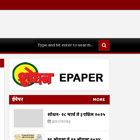
ईपेपर
MORE
शोधन- २८ मार्च ते ३ एप्रिल २०२५
3/27/2025
१६ ऑगस्ट ते २२ ऑगस्ट २०२४