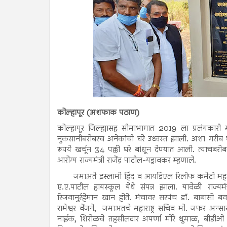
कोल्हापूर (अशफाक पठाण)
कोल्हापूर जिल्ह्यासह सीमाभागात 2019 ला प्रलंयकारी
नुकसानीबरोबरच अनेकांची घरे उध्वस्त झाली. अशा गरीब
रूपये खर्चून 34 पक्की घरे बांधून देण्यात आली. त्याचबर
आरोग्य राज्यमंत्री राजेंद्र पाटील-यड्रावकर म्हणाले.
जमाअते इस्लामी हिंद व आयडिएल रिलीफ कमेटी महाराष्
ए.ए.पाटील हायस्कूल येथे संपन्न झाला. यावेळी राज्यमंत
रिजवानुर्रहेमान खान होते. मंचावर सरपंच डॉ. बाबासो
रामेश्वर वेंजने, जमाअतचे महाराष्ट्र सचिव मो. जफर अन्स
नाईक, शिरोळचे तहसीलदार अपर्णा मोरे धुमाळ, बीडीओ 