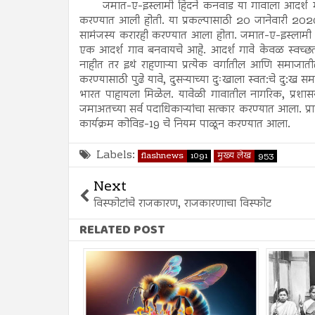
जमात-ए-इस्लामी हिंदने कनवाड या गावाला आदर्श 
करण्यात आली होती. या प्रकल्पासाठी 20 जानेवारी 2020
सामंजस्य करारही करण्यात आला होता. जमात-ए-इस्लामी ह
एक आदर्श गाव बनवायचे आहे. आदर्श गावे केवळ स्वच्छता
नाहीत तर इथं राहणाऱ्या प्रत्येक वर्गातील आणि समाजा
करण्यासाठी पुढे यावे, दुसऱ्याच्या दुःखाला स्वत:चे दु:ख
भारत पाहायला मिळेल. यावेळी गावातील नागरिक, प्रशासनात
जमाअतच्या सर्व पदाधिकाऱ्यांचा सत्कार करण्यात आला. प्र
कार्यक्रम कोविड-19 चे नियम पाळून करण्यात आला.
Labels:
flashnews
1091
मुख्य लेख
953
Next
विस्फोटांचे राजकारण, राजकारणाचा विस्फोट
RELATED POST