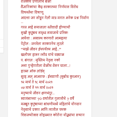
राजकीय प्रणालीचे बळी
09
09
Aug
Aug
2024
2024
वैज्ञानिकांचा केंद्र सरकारच्या निर्णयास विरोध
विषमतेचा विषाणू
तरुण नेतृत्वाचा अभाव अमेरिकेच्या
आपत्तीग्रस्त शेतकऱ्यांच्या पाठी
आएशा जग सोडून गेली मात्र मनात अनेक प्रश्न निर्माण
अधोगतीस कारणीभूत ठरू शकतो?
खंबीरपणे उभे राहावे...!
...
Shodhan
8/9/2024
Shodhan
8/9/2024
गरज आहे समाजाला स्त्रीवादी होण्याची
सुखी कुटूंबच समृध्द समाजाचे प्रतिक!
आयेशा : अस्वस्थ करणारी आत्महत्या
पेट्रोल : जनतेला सरकारनेच लुटले
‘‘माझे जीवन ईथपर्यंतच आहे...’’
खलीफा हारून रशीद यांचे घड्याळ
प. बंगाल : मुस्लिम नेतृत्व नको
अशा गुन्हेगारीला वेळीच वेसन घाला...!
हाऊस ऑफ लॉर्डस्
सूरह अल् आअराफ : ईशवाणी (सुबोध कुरआन)
१२ मार्च ते १८ मार्च २०२१
०५ मार्च ते ११ मार्च २०२१
मनुष्याचे जीवन क्षणभंगूर...
स्वातंत्र्याच्या 70 वर्षातील गुलामीचे 7 वर्षे
मजबूत कुटुंबाच्या बांधणीमध्ये महिलांचे योगदान
नेतृत्वाचे प्रकार आणि त्यातील फरक
शिवजन्मोत्सव सोहळ्यात कोरोना योद्ध्यांचा सन्मान