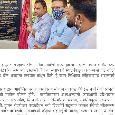
 महापुरात तालुक्यातील अनेक गावांचे मोठे नुकसान झाले. कनवाड येथे इतर
 घटकांना जमाअते इस्लामी हिंद या सेवाभावी संघटनेकडून जवळपास दीड कोटी
ोबर दोन शाळांना कंपाऊंड बांधून दिले. हे काम निश्चितच कौतुकास्पद असल्याचे
ट्र द्वारा आयोजित घरांचा हस्तांतरण सोहळा कनवाड येथे 14 मार्च रोजी श्रीमती
्री पाटील बोलत होते. कार्यक्रमाच्या अध्यक्षस्थानी जमाअतचे प्रदेशाध्यक्ष
 बवनपाल अरसगोंडा, जि.प.चे सीईओ संजयसिंह चव्हाण, जयसिंगपूरचे एसडीपीओ
ारी, ह्युमन वेलफेअर फाऊंडेशन नवी दिल्लीचे सहायक जनरल सेक्रेट्री मोअज्जम
शंकर कवितके, एसआयओ दक्षिण महाराष्ट्राचे अध्यक्ष सलमान खान, जनसेवा