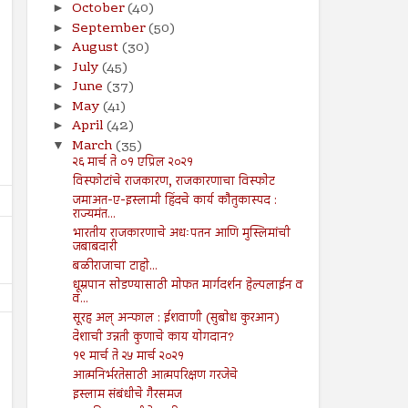
October
(40)
►
September
(50)
►
August
(30)
►
July
(45)
►
June
(37)
►
May
(41)
►
April
(42)
►
March
(35)
▼
२६ मार्च ते ०१ एप्रिल २०२१
विस्फोटांचे राजकारण, राजकारणाचा विस्फोट
जमाअत-ए-इस्लामी हिंदचे कार्य कौतुकास्पद :
राज्यमंत...
भारतीय राजकारणाचे अधःपतन आणि मुस्लिमांची
जबाबदारी
बळीराजाचा टाहो...
धूम्रपान सोडण्यासाठी मोफत मार्गदर्शन हेल्पलाईन व
व...
सूरह अल् अन्फाल : ईशवाणी (सुबोध कुरआन)
देशाची उन्नती कुणाचे काय योगदान?
१९ मार्च ते २५ मार्च २०२१
आत्मनिर्भरतेसाठी आत्मपरिक्षण गरजेचे
इस्लाम संबंधीचे गैरसमज