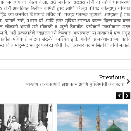
गाव बनवण्याचा निश्चय केला. 26 जानेवारी 2020 रोजी या घरांची पायाभरणी
 रोजी आयडियल रिलीफ कमिटी ट्रस्ट आणि जिल्हा परिषद कोल्हापूर यांच्यात
िंद च्या जनसेवा विभागाचे सचिव मो. मजहर फारूक म्हणाले, आम्हाला हे गाव
, चांगले रस्ते, प्रशस्त घरे आणि इतर सुविधा उपलब्ध करून दिल्यावरच बनत
तील लोकांनी आपले मने मोकळी व खुली ठेवावीत. प्रत्येकाने एकमेकांना मदत
 समजावे. असे एकात्मतेचे उदाहरण उभे केल्यास आपल्याला या गावामध्ये एक समृद्ध
ील अधिकारी मोठ्या संख्येने उपस्थित होते. यावेळी ग्रामपंचायतीच्या वतीने
ास्ताविक मोहम्मद मजहर फारूख यांनी केले. आभार नदीम सिद्दीकी यांनी मानले.
Previous
भारतीय राजकारणाचे अधःपतन आणि मुस्लिमांची जबाबदारी