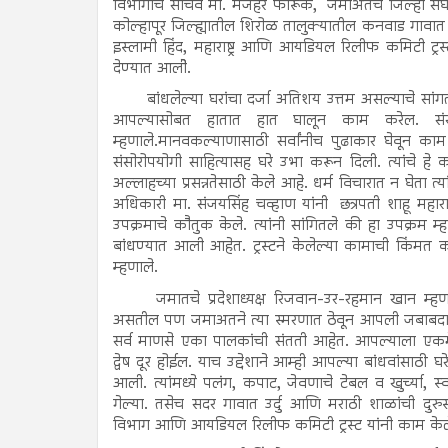
विभागाचे सचिव मो. मजहर फारूक, जमाअतचे जिल्हा संघटक
कोल्हापूर जिल्ह्यातील शिरोळ तालुक्यातील कनवाड गावात 20
इस्लामी हिंद, महाराष्ट्र आणि आयडियल रिलीफ कमिटी ट्र
देण्यात आलीे.
बांधलेल्या घरांचा दर्जा अतिशय उत्तम असल्याचे सांगत
आपल्यासोबत हातात हात घालून काम करेल. संस्थे
म्हणाले.मानवकल्याणासाठी सर्वांनीच पुढाकार घेवून काम 
संसोरोपयोगी साहित्यासह घरे उभा करून दिली. त्यांचे हे क
अल्लाहच्या प्रसन्नतेसाठी केले आहे. धर्म विचारात न घेता त्
अधिकारी मा. संजयसिंह चव्हाण यांनी छत्रपती शाहू महारा
उपक्रमाचे कौतुक केले. त्यांनी सांगितले की हा उपक्रम
बांधण्यात आली आहेत. ट्रस्टने केलेल्या कामाची किंमत 
म्हणाले.
जमातचे प्रदेशाध्यक्ष रिजवान-उर-रहमान खान म्हण
असतील पण जमाअतने त्या स्मरणात ठेवून आपली जबाबदारी ओ
सर्व माणसे एका पालकांची संतती आहेत. आपल्याला एकमे
द्वेष दूर होईल. याच उद्देशाने आम्ही आपल्या बांधवांसाठी
आली. त्यांमध्ये पलंग, कपाट, जेवणाचे टेबल व खुर्च्या, स्
गेल्या. तसेच सदर गावात उर्दु आणि मराठी शाळांची दुरु
विभाग आणि आयडियल रिलीफ कमिटी ट्रस्ट यांनी काम केल