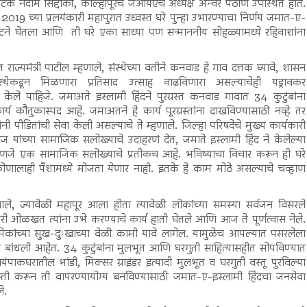
 नदीम सिद्दीकी, कोल्हापूरचे जेआयएच अध्यक्ष अन्वर पठाण उपस्थित होते.
19 च्या प्रलयंकारी महापुरात उध्वस्त घरे पुन्हा उभारण्याचा निर्णय जमात-ए-
स्टने घेतला आणि ती घरे एका साध्या पण सन्माननीय सोहळ्यामध्ये रहिवाशांना
 राज्यमंत्री पाटील म्हणाले, संस्थेच्या वतीने कनवाड हे गाव दत्तक घ्यावे, शासन
कडून मिळणारा प्रतिसाद उत्साह वाढविणारा असल्याचेही यड्रावकर
केले पाहिजे. जमाअते इस्लामी हिंदने पुरग्रस्त कनवाड गावात 34 कुटुंबांना
ार्य कौतुकास्पद आहे. जमाअतने हे कार्य पूरग्रस्तांना दाखविण्यासाठी नव्हे तर
यांनी पीडितांची सेवा केली असल्याचे ते म्हणाले. जिल्हा परिषदेचे मुख्य कार्यकारी
ज यांच्या सामाजिक सलोख्याचे उदाहरणं देत, जमाते इस्लामी हिंद ने केलेल्या
 म्हणजे एक सामाजिक सलोख्याचे प्रतीकच आहे. भविष्याचा विचार करून ही घरे
कोणालाही पैशामध्ये मोजता येणार नाही. इतके हे काम मोठे असल्याचे चव्हाण
ाले, ज्यावेळी महापूर आला होता त्यावेळी लोकांच्या समस्या सर्वजन विसरले
ळखत त्यांना उभे करण्याचे कार्य हाती घेतले आणि आज ते पूर्णत्वास नेले.
कांच्या सुख-दुःखाच्या वेळी कामी यावे लागेल. यामुळेच आपल्यात पसरलेला
 घरे बांधली आहेत. 34 कुटुंबांना मुलभूत आणि घरगुती साहित्यासहीत सोपविण्यात
वयंपाकघरातील भांडी, मिक्सर ग्राइंडर इत्यादी मुलभूत व घरगुती वस्तू पुरविल्या
स्ती करून ती वापरण्यायोग्य बनविण्यासाठी जमात-ए-इस्लामी हिंदचा जनसेवा
े.