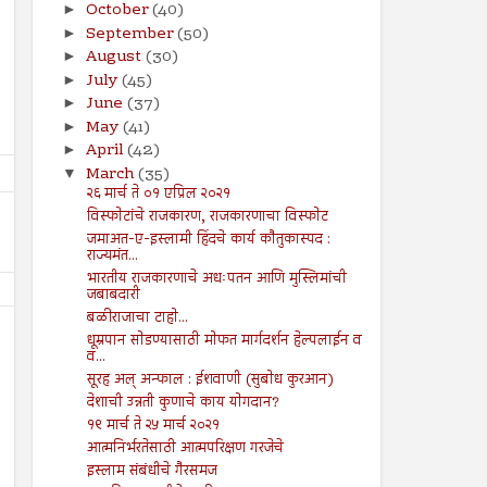
October
(40)
►
September
(50)
►
August
(30)
►
July
(45)
►
June
(37)
►
May
(41)
►
April
(42)
►
March
(35)
▼
२६ मार्च ते ०१ एप्रिल २०२१
विस्फोटांचे राजकारण, राजकारणाचा विस्फोट
जमाअत-ए-इस्लामी हिंदचे कार्य कौतुकास्पद :
राज्यमंत...
भारतीय राजकारणाचे अधःपतन आणि मुस्लिमांची
जबाबदारी
बळीराजाचा टाहो...
धूम्रपान सोडण्यासाठी मोफत मार्गदर्शन हेल्पलाईन व
व...
सूरह अल् अन्फाल : ईशवाणी (सुबोध कुरआन)
देशाची उन्नती कुणाचे काय योगदान?
१९ मार्च ते २५ मार्च २०२१
26
19
Jul
Jul
आत्मनिर्भरतेसाठी आत्मपरिक्षण गरजेचे
2024
2024
इस्लाम संबंधीचे गैरसमज