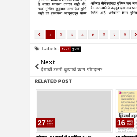
1
2
3
4
5
6
7
8
Labels:
ईपेपर
320
Next
देशाची उन्नती कुणाचे काय योगदान?
RELATED POST
16
09
Aug
Aug
2024
2024