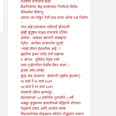
२६ जुलै ते ०१ ऑगस्ट २०२४
१९ जुलै ते २५ जुलै २०२४
राजकीय प्रणालीचे बळी
Shodhan
7/26/2024
Shodhan
7/19/2024
वैज्ञानिकांचा केंद्र सरकारच्या निर्णयास विरोध
विषमतेचा विषाणू
आएशा जग सोडून गेली मात्र मनात अनेक प्रश्न निर्माण
...
गरज आहे समाजाला स्त्रीवादी होण्याची
सुखी कुटूंबच समृध्द समाजाचे प्रतिक!
आयेशा : अस्वस्थ करणारी आत्महत्या
पेट्रोल : जनतेला सरकारनेच लुटले
‘‘माझे जीवन ईथपर्यंतच आहे...’’
खलीफा हारून रशीद यांचे घड्याळ
प. बंगाल : मुस्लिम नेतृत्व नको
अशा गुन्हेगारीला वेळीच वेसन घाला...!
हाऊस ऑफ लॉर्डस्
सूरह अल् आअराफ : ईशवाणी (सुबोध कुरआन)
१२ मार्च ते १८ मार्च २०२१
०५ मार्च ते ११ मार्च २०२१
मनुष्याचे जीवन क्षणभंगूर...
स्वातंत्र्याच्या 70 वर्षातील गुलामीचे 7 वर्षे
मजबूत कुटुंबाच्या बांधणीमध्ये महिलांचे योगदान
नेतृत्वाचे प्रकार आणि त्यातील फरक
शिवजन्मोत्सव सोहळ्यात कोरोना योद्ध्यांचा सन्मान