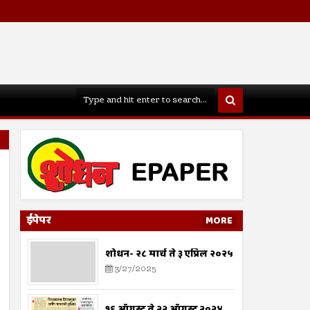
ईपेपर
MORE
शोधन- २८ मार्च ते ३ एप्रिल २०२५
3/27/2025
१६ ऑगस्ट ते २२ ऑगस्ट २०२४