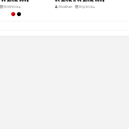
े १५ ऑगस्ट २०२४
०२ ऑगस्ट ते ०८ ऑगस्ट २०२४
8/9/2024
Shodhan
8/2/2024