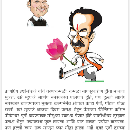
प्राणप्रिय उधोजीराजे यांचे चरण'कमळी' कमळा नागपूरकरीण हीचा मानाचा
मुजरा. खरं म्हणजे साष्टांग नमस्कारच घालणार होते, पण हल्ली साष्टांग
नमस्कार घालण्याच्या नुसत्या कल्पनेनेच अंगावर काटा येतो, पोटात गोळा
उठतो. खरं म्हणजे आजचा दिवस प्रत्यक्ष भेटून प्रेमाच्या 'मिनिमम कॉमन
प्रोग्रॅम'वर युती करण्याचा! मीसुध्दा स्वतःच येणार होते 'मातोश्री'वर तुम्हाला
प्रत्यक्ष भेटून 'कमळा'चं फुल द्यायला आणि परत एकदा 'प्रपोज' करायला.
पण हल्ली काय एक माणूस फार मोठ्ठा झाला आहे बुवा! पूर्वी तुमच्या