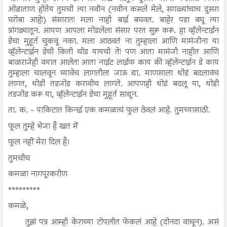
ओढाताण होतेय तुमची त्या नवीन (नवीन कसले मेले, सगळ्यांचाच दुसरा
घरोबा आहे!) संसारात! मला नाही बाई बघवत. बाहेर पडा बघू त्या
त्रांगड्यातून. आपण आपला मोडलेला संसार परत सुरू करू. हा व्हॅलेन्टाईन
डेचा मुहूर्त चुकवू नका. मला आठवतं ना तुम्हाला आणि मामंजीना या
व्हॅलेन्टाईन डेची किती चीड यायची ते! पण आता मामंजी नाहीत आणि
बाळराजेही वयात आलेत! आता नाईट लाईफ काय की व्हॅलेन्टाईन डे काय
तुम्हाला चालवून घ्यावेच लागतील! जाऊ द्या. माणसाला थोडं बदलावंच
लागत, थोडी तडजोड करावीच लागते. आपणही थोडं बदलू या, थोडी
तडजोड करू या, व्हॅलेन्टाईन डेचा मुहूर्त साधून.
ता. क. - पाकिटात किनई एक कमळाचं फुल ठेवलं आहे. तुमच्यासाठी.
फूल तुम्हे भेजा है खत में
फूल नहीं मेरा दिल है।
तुमचीच
कमळा नागपूरकरीण
*********
कमळे,
तुझं पत्र आम्ही केराच्या टोपलीत फेकलं आहे (दोनदा वाचून). असं