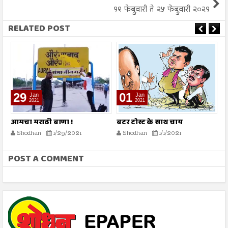
१९ फेब्रुवारी ते २५ फेब्रुवारी २०२१
RELATED POST
29
01
Jan
Jan
2021
2021
आमचा मराठी बाणा !
बटर टोस्ट के साथ चाय
व
Shodhan
1/29/2021
Shodhan
1/1/2021
POST A COMMENT