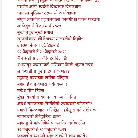
आकड्यांच्या बुडबुडयांचा फसवा खेळ : अर्थसंकल्प-21
परकीय आणि स्वदेशी विध्वंसक विचारधारा
‘चांगला मुस्लिम’ ठरण्याची व्यर्थ धडपड
संपूर्ण जगातील महाप्रलयाला कारणीभूत फक्त मानवच!
२६ फेब्रुवारी ते ०४ मार्च २०२१
सुखी कुटुंब सुखी समाज
खाजगीकरण की देशाच्या मालमत्तेची विक्री?
ब्रेकअप नंतरचा व्हॅलेंटाईन डे
१९ फेब्रुवारी ते २५ फेब्रुवारी २०२१
मैं करू तो साला कॅरेक्टर ढिला हैं!
अंधारातून प्रकाशाकडे अभियान येवले शहरात संपन्न
लोकशाहीचा पुढचा टप्पा कोणता?
महाराष्ट्र राज्याच्या रचनेचा इतिहास
महागाई वाढविणारा अर्थसंकल्प !
राकेश सिंग टिकैत
मुंबई विषयी सावधानता बाळगणे उचित
आदर्श समाजाच्या निर्मितीची जबाबदारी कोणाची?
पद्मश्री मिळवणारा अशिक्षित अष्टपैलू सागरी संशोधक
समरकंदची ऐतिहासिक घटना
महाराष्ट्राचे मतपत्रिकेचे पाउल दिशादर्शक ठरेल
१२ फेब्रुवारी ते १८ फेब्रुवारी २०२१
फडणवीसांच्या मते उद्धव ठाकरेंनी काय करावे?