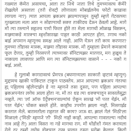
गळ्यात कॅमेरा असायचा, आता तर जिथे जाता तिथे तुमच्यावरच कॅमेरे
रोखलेले असतात! (तरी शेवटी लोणारला मोबाईलनेच फोटो काढावा
लागला ना?) त्यात आपला ब्रेकअप झाल्यापासून तुम्ही म्हणे गेटवरच्या
गुरख्याला मला आत न सोडण्याची सक्त ताकीदच देऊन ठेवली आहे. मागे
मी त्या रस्त्याने सहजच पायी फिरत होते तर मेला मागची ओळख विसरून,
माझ्याकडे मारक्या म्हशीसारखा पाहत काठी आपटत होता. उगाच नको
बाई अपमान म्हणूनच समक्ष आले नाही. आणि येऊन तरी काय करणार?
तुमच्या तोंडावर मास्क, माझ्या तोंडावर मास्क. मी तुम्हाला प्रेमाने कमळाचं
फूल देणार, तुम्ही निरसपणे त्याच्यावर सॅनिटायझर मारणार, मग हळूच ते
नाकाला लावणार आणि मग त्या सॅनिटायझरच्या वासाने - - - नको ग
बाई. असो.
हे गुलाबी कागदावरचं प्रेमपत्र (बघणाऱ्याला सरकारी वाटावं म्हणून)
मुद्दामच खाकी पाकिटात टाकून पाठवतेय. आज आपल्या ब्रेकअप नंतरचा
हा पहिलाच व्हॅलेन्टाईन डे ना! म्हणजे तसा दुसरा, पण पहिला आपल्या
ब्रेकअपनंतर लगेच आला होता ना. मी तर धड त्या धक्क्यातून सावरलेसुद्धा
नव्हते. त्या 'लॉ ऑफ ऍट्रैक्शन'वाल्यांचं ऐकून सारखं 'मी परत येईन. मी
परत येईन.' घोकत बसले होते. काहीच उपयोग झाला नाही. मिसगाईड
करतात मेले. बारामतीला राहतात की काय? जाऊ द्या. झालं गेलं 'मिठी'ला
मिळालं! ('मिठी' म्हणजे 'ती' मिठी नाही काही. आपल्या गावातल्या नदीचं
नाव आहे ते!) आता विसरा ना गडे मागचा राग. मी थोडीशी गंमत करायला
गेले तर तुम्ही लगेच डोक्यात राख घालून दुसरा घरोबा केलात. किती