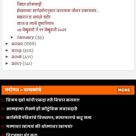
जिवंत लोकशाही
ईश्‍वराच्या मार्गदर्शनानुसार जगल्यास जीवन प्रकाशमय...
मद्यपान व आपले शरीर
व्याज व त्याचे दुष्परिणाम
०५ फेब्रुवारी ते ११ फेब्रुवारी २०२१
January
(35)
►
2020
(668)
►
2019
(512)
►
2018
(471)
►
2017
(141)
►
मनोगत – वाचकांचे
MORE
विजय दर्डा यांनी एकदा तरी विचार करावा?
आत्महत्या रोखणे ही कौटुंबिक जबाबदारी
काश्मिरी पंडितांचे विस्थापन, सत्यामागचे कटू सत्य
मरणावर रडायचं की धोरणावर रडायचं?
विटभट्ट्या बंद करा