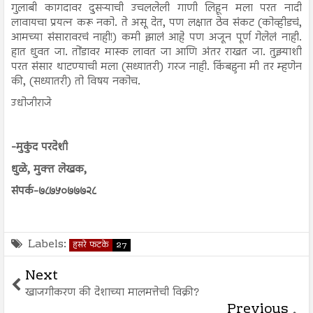
गुलाबी कागदावर दुसऱ्याची उचललेली गाणी लिहून मला परत नादी
लावायचा प्रयत्न करू नको. ते असू देत, पण लक्षात ठेव संकट (कोव्हीडचं,
आमच्या संसारावरचं नाही!) कमी झालं आहे पण अजून पूर्ण गेलेलं नाही.
हात धुवत जा. तोंडावर मास्क लावत जा आणि अंतर राखत जा. तुझ्याशी
परत संसार थाटण्याची मला (सध्यातरी) गरज नाही. किंबहुना मी तर म्हणेन
की, (सध्यातरी) तो विषय नकोच.
उधोजीराजे
-मुकुंद परदेशी
धुळे, मुक्त लेखक,
संपर्क-७८७५०७७७२८
Labels:
हसरे फटके
27
Next
खाजगीकरण की देशाच्या मालमत्तेची विक्री?
Previous