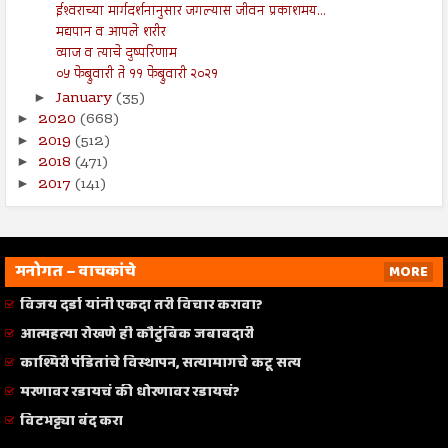
ईश्‍वराच्या मार्गदर्शनानुसार जगल्यास जीवन प्रकाशमय...
मद्यपान व आपले शरीर
व्याज व त्याचे दुष्परिणाम
०५ फेब्रुवारी ते ११ फेब्रुवारी २०२१
January
(35)
►
2020
(668)
►
2019
(512)
►
2018
(471)
►
2017
(141)
►
मनोगत – वाचकांचे
MORE
विजय दर्डा यांनी एकदा तरी विचार करावा?
आत्महत्या रोखणे ही कौटुंबिक जबाबदारी
काश्मिरी पंडितांचे विस्थापन, सत्यामागचे कटू सत्य
मरणावर रडायचं की धोरणावर रडायचं?
विटभट्ट्या बंद करा