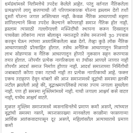
धर्मग्रंथांमध्ये नितीमत्तेचे उपदेश केलेले आहेत. परंतु वर्तनात नैतिकतेला
प्रत्यक्षपणे लागू करण्याची जी परिणामकारक योजना इस्लाम देतो तशी
दूसरी योजना जगात अस्तित्वात नाही. केवळ नैतिक आचरणाची महत्ता
सांगितल्याने किंवा उपदेश केल्याने कोणताही समाज नैतिक होत नाही.
इस्लाम त्यासाठी गल्लोगल्ली मस्जिदींची स्थापना करून दिवसातून
पाचवेळा लोकांना त्यात बोलावून नमाजद्वारे तसेच रमजानचे 30 उपवास
करवून घेऊन त्यांच्या अध्यात्मिकतेला बळ देतो. तेव्हा कुठे लोक नैतिक
आचरणासाठी प्रोत्साहित होतात. तसेच अनैतिक आचरणातून मिळणारे
लाभ सोडण्यास व नैतिक आचरणातून होणारे नुकसान सहन करण्यास
तयार होतात. जोपर्यंत प्रत्येक नागरिकाला या उंचीवर आणले जाणार नाही
तोपर्यंत आदर्श समाज निर्माण होणार नाही. आदर्श समाजाच्या निर्मितीची
जबाबदारी कोणा एका गटाची नाही तर प्रत्येक नागरिकाची आहे. फक्त
एकच उदाहरण देवून थांबतो की आज समाजामध्ये वृद्धांची समस्या इतकी
जटील झालेली आहे की, वृद्धाश्रमापलिकडे त्यावर उपाय जगाला सुचलेला
नाही. पण ही समस्या मुस्लिमांमध्ये नाही. याची जगाला आश्चर्य कसे वाटत
नाही, याचेच आश्चर्य वाटते.
मुळात मुस्लिम समाजामध्ये व्यसनाधिनतेचे प्रमाण कमी असणे, त्यांच्यात
वृद्धांची समस्या नसणे, व्याजासारख्या मानवतेला काळीमा फासणाऱ्या
आर्थिक आतंकवादापासून दूर असणे, महिलांवरील अत्याचाराचे प्रमाण
कमी