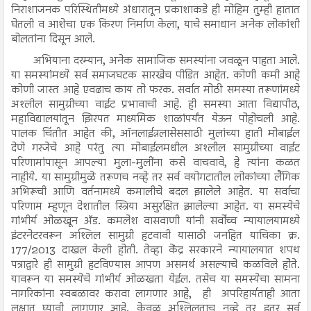
निराशाजनक परिस्थितीमध्ये अंधारातून प्रकाशाकडे ही मोहिम तुम्ही हातात
घेतली व आशेचा एक किरण निर्माण केला, याचे समाधान अनेक लोकांशी
बोलतांना दिसून आले.
अभियाना दरम्यान, अनेक सामाजिक समस्यांना जवळून पाहता आले.
या समस्यांमध्ये सर्व समाजघटक सारखेच पीडित आहेत. कोणी कमी आहे
कोणी जास्त आहे एवढाच काय तो फरक. सर्वात मोठी समस्या तरूणांमध्ये
अश्लील सामुग्रीच्या वाईट प्रभावाची आहे. ही समस्या आता विद्यापीठ,
महाविद्यालयांतून झिरपत माध्यमिक शाळांपर्यंत येऊन पोहोचली आहे.
पालक चिंतीत आहेत की, ऑनलाईन्नलासेससाठी मुलांच्या हाती मोबाईल
देणे गरजेचे आहे परंतु त्या मोबाईलमधील अश्लील सामुग्रीच्या वाईट
परिणामांपासून आपल्या मुला-मुलींना कसे वाचवावे, हे त्यांना कळत
नाहीये. या सामुग्रीमुळे तरूणच नव्हे तर सर्व वयोगटातील लोकांच्या लैंगिक
अभिरूची आणि वर्तनामध्ये कमालीचे बदल झालेले आहेत. या सर्वाचा
परिणाम म्हणून देशातील स्त्रिया असुरक्षित झालेल्या आहेत. या समस्येचे
गांभीर्य ओळखून अ‍ॅड. कमलेश वासवाणी यांनी सर्वोच्च न्यायालयामध्ये
इंटरनेटरवरून अश्लिल सामुग्री हटवावी यासाठी जनहित याचिका क्र.
177/2013 दाखल केली होती. तेव्हा केंद्र सरकारने न्यायालयात शपथ
पत्राद्वारे ही सामुग्री हटविण्यास आपण असमर्थ असल्याचे कळविले होेते.
यावरून या समस्येचे गांभीर्य ओळखता येईल. तसेच या समस्येचा सामना
नागरिकांना स्वबळावर करावा लागणार आहे, ही अपरिहार्यताही आता
लक्षात घ्यावी लागणार आहे. केवळ अश्लिलताच नव्हे तर इतर सर्व