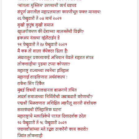
‘चांगला मुस्लिम’ ठरण्याची व्यर्थ धडपड
संपूर्ण जगातील महाप्रलयाला कारणीभूत फक्त मानवच!
२६ फेब्रुवारी ते ०४ मार्च २०२१
सुखी कुटुंब सुखी समाज
खाजगीकरण की देशाच्या मालमत्तेची विक्री?
ब्रेकअप नंतरचा व्हॅलेंटाईन डे
१९ फेब्रुवारी ते २५ फेब्रुवारी २०२१
मैं करू तो साला कॅरेक्टर ढिला हैं!
अंधारातून प्रकाशाकडे अभियान येवले शहरात संपन्न
लोकशाहीचा पुढचा टप्पा कोणता?
महाराष्ट्र राज्याच्या रचनेचा इतिहास
महागाई वाढविणारा अर्थसंकल्प !
राकेश सिंग टिकैत
मुंबई विषयी सावधानता बाळगणे उचित
आदर्श समाजाच्या निर्मितीची जबाबदारी कोणाची?
पद्मश्री मिळवणारा अशिक्षित अष्टपैलू सागरी संशोधक
समरकंदची ऐतिहासिक घटना
महाराष्ट्राचे मतपत्रिकेचे पाउल दिशादर्शक ठरेल
१२ फेब्रुवारी ते १८ फेब्रुवारी २०२१
फडणवीसांच्या मते उद्धव ठाकरेंनी काय करावे?
जिवंत लोकशाही