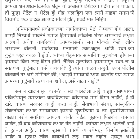
समुपदेशन केले पण तो घाईत होता. पुन्हा भेटण्याचे आश्वासन देवून व
आमचा भ्रमणध्वनीक्रमांक घेवून तो अंबाजोगाईरोडच्या गर्दीत लोप पावला.
तो पुन्हा भेटेल न भेटेल ही गोष्ट अलाहिदा पण त्याने माझ्या मनामध्ये
विचारांचे एक वादळ अलगद सोडले होते, एवढे मात्र निश्चित.
अभियानामध्ये सर्वप्रकारच्या नागरिकांच्या भेटी घेण्याचा योग आला.
आम्ही निस्वार्थ भावनेने समाज हितासाठी लोकांना भेटत असल्याचे लक्षात
आल्याने अनेक नागरिकांनी आमच्यासमोर मन मोकळे केले. लोकं
भरभरून बोलली. सर्वांच्याच मनामध्ये स्वतःबद्दल आणि स्वतःच्या
कुटुंबाबद्दल काळजी होती. त्यांच्या चेहऱ्यावर सामाजिक मुल्यांच्या होणाऱ्या
ऱ्हासाची चिंता स्पष्ट दिसत होती. नैतिक मुल्यांच्या ऱ्हासापासून स्वतःला व
स्वतःच्या कुटुंबाला कसे वाचवावे? हे त्यांना कळत नव्हते. एका पोलीस
बांधवाने तर असे सांगितले की, ’’आम्ही समाजाचे रक्षण करतोय पण समाज
आमच्या कुटुंबाचे रक्षण करू शकेल, असे वाटत नाही.’’
समाज खालपासून वरपर्यंत नासत चाललेला आहे व ह्या नासण्याच्या
प्रक्रियेपासून समाजाला वाचविण्याचा कोणताच मार्ग दिसत नाहीये, हे ही
खरे. कारण सरकार काही करत नाही. सेवाभावी संस्था, सांस्कृतिक
संघटनांच्या लक्षात समाजाच्या ऱ्हासाचे दुष्परिणाम व त्या दुष्परिणामाचा
वाढता परीघ सर्वांनाच आपल्या कवेत घेईल. पुढच्या पिढ्यांना नासवत
जाईल, ही बाब कोणाच्याच लक्षात येत नाहीये. ज्यांच्या लक्षात आलेली आहे
ते हतबल आहेत. कारण ऱ्हासाची कारणे व्यवस्थेमधून निर्माण झालेली
आहेत व मुठभर लोक व्यवस्थेशी लढू शकत नाहीत. म्हणून अशा