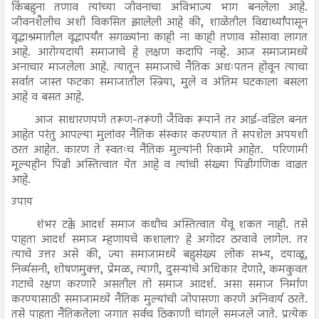
किंबहुना तणाव त्यांच्या जीवनाचा अविभाज्य भाग बनलेला आहे.
जीवनशैलीच अशी विकसित झालेली आहे की, शाळेतील विद्यार्थ्यांपासून
वृद्धाश्रमातील वृद्धापर्यंत सगळ्यांना काही ना काही तणाव सोसावा लागत
आहे. आरोग्यदायी समाजाचे हे लक्षण कदापि नव्हे. आज समाजामध्ये
अनाचार माजलेला आहे. त्यातून समाजाचे नैतिक अधःपतन होवून त्याचा
सर्वात जास्त फटका समाजातील स्त्रिया, मुले व अंतिम घटकाला बसला
आहे व बसत आहे.
आज साधारणपणे तरूण-तरूणी जैविक रूपाने तर आई-वडिल बनत
आहेत परंतु आपल्या मुलांवर नैतिक संस्कार करण्यात ते सपशेल अपयशी
ठरत आहेत. कारण ते स्वतःच नैतिक मुल्यांनी रिकामे आहेत. परिणामी
मूल्यहीन पिढी अस्तित्वात येत आहे व त्यांची संख्या पिढीगणिक वाढत
आहे.
उपाय
शंभर टक्के आदर्श समाज कधीच अस्तित्वात येवू शकत नाही. तसे
पाहता आदर्श समाज म्हणायचे कशाला? हे अगोदर ठरवावे लागेल. तर
त्याचे उत्तर असे की, ज्या समाजामध्ये बहुसंख्य लोक सभ्य, दयाळू,
निर्व्यसनी, शोषणमुक्त, प्रेमळ, त्यागी, दुसऱ्यांचे अधिकार देणारे, कमकुवत
गटाचे रक्षण करणारे असतील तो समाज आदर्श. असा समाज निर्माण
करण्यासाठी समाजामध्ये नैतिक मुल्यांची जोपासणा करणे अनिवार्य ठरते.
तसे पाहता नैतिकतेला जगात सर्वच ठिकाणी चांगले समजले जाते. प्रत्येक