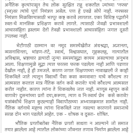
अनैतिक कृत्यांपासून तेच लोक सुरक्षित राहू शकतील ज्यांच्या ’नफ्स’
(स्व)वर त्यांचे पूर्ण नियंत्रण असेल. पण हे एवढे सोपे नाही. नफ्सवर
नियंत्रण मिळविण्यासाठी भरपूर कष्ट करावे लागतात. एका विशिष्ट पद्धतीने
स्वतःचे मानसिक प्रशिक्षण करावे लागते. त्यासाठी जेवढी प्रभावशाली
आचारसंहिता इस्लाम देतो तेवढी प्रभावशाली आचारसंहिता जगात दूसरी
उपलब्ध नाही.
भेटीगाठी दरम्यान वर नमूद समस्येखेरीज अंधश्रद्धा, अज्ञानता,
व्यसनाधिनता, भांडण-तंटे, स्वार्थ, विश्वासघात, गृहकलह, नात्यातील
अविश्वास, भ्रष्टाचार इत्यादी जुन्या समस्यांसुद्धा कायम असल्याचा अनुभव
आला. शिक्षणामुळे सुद्धा त्यात फारसा फरक पडलेला नाही आणि पडणार
देखील नाही, हे ही उमजले. कारण जगात शिक्षणाच्या नावाखाली जे काही
शिकविले जाते त्यातून विद्यार्थी पैसा कसा कमवावा? याचे कौशल्य तर
आत्मसात करतात मात्र नैतिक वर्तन कसे करावे? याचे कौशल्य आत्मसात
करीत नाहीत. कारण त्यांना ते शिकवलेच जात नाही. माणूस म्हणून कसे
वागावे? दुसऱ्यांच्या प्रती दया,करूणा, त्याग व निःस्वार्थ प्रेम कसे करावे?
यासंबंधीचे शिक्षण कुठल्याही विद्यापीठाच्या अभ्यासक्रमात सामील नाही.
नैतिक वर्तनाचे महत्त्व त्यांना शिकविले जात नसल्या कारणाने समाजाचे
सरळ दोन भाग पडलेले आहेत. एक - शोषक व दुसरा- शोषित.
भौतिक प्रगतीबरोबर नैतिक प्रगती साधता न आल्याने जो समाज
तयार झालेला आहे त्यातील लोकांच्या जीवनात तणाव निर्माण झालेला आहे