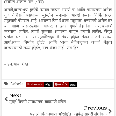
(उर्वरित आतील पान 7 वर)
असणे,कन्याभ्रुण हत्येचे प्रमाण नगण्य असणे या आणि यासारख्या अनेक
गुण वैशिष्ट्ये असणाऱ्या मुस्लिम समाजाचे आदर्श समाज निर्मितीसाठी
महत्त्वाचे योगदान आहे. आपल्या प्रिय देशाला महासत्ता बनवायचे असेल तर
या आणि यासारख्याच आणखीन इतर गुणवैशिष्ट्यांना आपल्यामध्ये
रूजवावा लागेल. त्याची सुरूवात आपल्या घरातून करावी लागेल. जेव्हा
प्रत्येक घर अशा या गुणवैशिष्ट्यांनी संपन्न होईल तेव्हा आदर्श समाज
आपोआपच निर्माण होईल आणि भारत नैतिकदृष्ट्या जगाचे नेतृत्व
करण्यासाठी सज्ज होईल, यात शंका नाही. जय हिंद.
- एम.आय. शेख
Labels:
flashnews
1091
मुख्य लेख
953
Next
मुंबई विषयी सावधानता बाळगणे उचित
Previous
पद्मश्री मिळवणारा अशिक्षित अष्टपैलू सागरी संशोधक