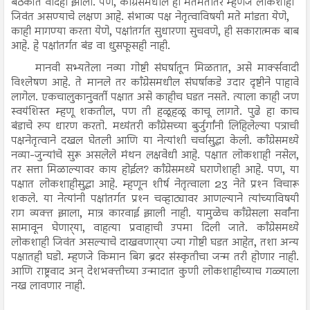
बैठकीत वादही झाला. पण, काँग्रेसमधील ही मतमतांतरे म्हणजे लोकशाही
जिवंत असण्याचे लक्षण आहे. संभाव्य पक्ष नेतृत्वाविषयी मते मांडता येणे,
काही मागण्या करता येणे, पक्षांतर्गत सुधारणा सुचवणे, ही सकारात्मक बाब
आहे. हे पक्षांतर्गत बंड वा धुसफूसही नाही.
मानवी सभ्यतेला नव्या गोष्टी संघर्षातून मिळतात, असे मार्क्सवादी
विश्‍लेषण आहे. ते मानले तर काँग्रेसमधील संघर्षाकडे उदार दृष्टीने पाहावे
लागेल. एकचालुकानुवर्ती पक्षात असे काहीच घडत नसते. त्याला काही जण
स्वयंशिस्त म्हणू शकतील, पण ती हळूहळू काचू लागते. पुढे हा काच
बंडाचे रुप धारण करतो. मध्यंतरी काँग्रेसच्या बुर्जुर्गांनी लिहिलेल्या पत्राची
पक्षनेतृत्वाने दखल घेतली आणि या नेत्यांशी चर्चासुद्धा केली. काँग्रेसमध्ये
नव्या-जुन्यांचे सुरू असलेले मंथन लक्षवेधी आहे. पक्षात लोकशाही नसेल,
तर सत्ता मिळाल्यावर काय होईल? काँग्रेसमध्ये घराणेशाही आहे. पण, या
पक्षात लोकशाहीसुद्धा आहे. म्हणून शीर्ष नेतृत्वाला 23 नेते प्रश्‍न विचारू
शकले. या नेत्यांनी पक्षांतर्गत प्रश्‍न चव्हाट्यावर आणल्याने त्यांच्याविषयी
राग व्यक्त झाला, मात्र कारवाई झाली नाही. यामुळेच काँग्रेसला सर्वांना
सामावून घेणार्‍या, वाहत्या प्रवाहाची उपमा दिली जाते. काँग्रेसमध्ये
लोकशाही जिवंत असल्याचे दाखवणार्‍या ज्या गोष्टी घडत आहेत, तशा अन्य
पक्षातही घडो. म्हणजे किमान बिग ब्रदर संस्कृतीचा जन्म तरी होणार नाही.
आणि राष्ट्रवाद अन् देशभक्तीच्या उन्मादात कुणी लोकशाहीच्याच गळ्याला
नख लावणार नाही.