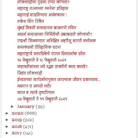
लोकशाहीचा पुढचा टप्पा कोणता?
महाराष्ट्र राज्याच्या रचनेचा इतिहास
महागाई वाढविणारा अर्थसंकल्प !
राकेश सिंग टिकैत
मुंबई विषयी सावधानता बाळगणे उचित
आदर्श समाजाच्या निर्मितीची जबाबदारी कोणाची?
पद्मश्री मिळवणारा अशिक्षित अष्टपैलू सागरी संशोधक
समरकंदची ऐतिहासिक घटना
महाराष्ट्राचे मतपत्रिकेचे पाउल दिशादर्शक ठरेल
१२ फेब्रुवारी ते १८ फेब्रुवारी २०२१
फडणवीसांच्या मते उद्धव ठाकरेंनी काय करावे?
जिवंत लोकशाही
ईश्‍वराच्या मार्गदर्शनानुसार जगल्यास जीवन प्रकाशमय...
मद्यपान व आपले शरीर
व्याज व त्याचे दुष्परिणाम
०५ फेब्रुवारी ते ११ फेब्रुवारी २०२१
January
(35)
►
2020
(668)
►
2019
(512)
►
2018
(471)
►
2017
(141)
►