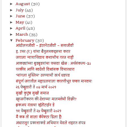
August
(30)
►
July
(45)
►
June
(37)
►
May
(41)
►
April
(42)
►
March
(35)
►
February
(30)
▼
आंदोलनजीवी – इंटरनेटजीवी – सत्ताजीवी
ह. उमर (र.) यांचा बैतुलमकद्दसचा करार
जगाला न्यायाशिवाय कशाचीच गरज नाही
आकड्यांच्या बुडबुडयांचा फसवा खेळ : अर्थसंकल्प-21
परकीय आणि स्वदेशी विध्वंसक विचारधारा
‘चांगला मुस्लिम’ ठरण्याची व्यर्थ धडपड
संपूर्ण जगातील महाप्रलयाला कारणीभूत फक्त मानवच!
२६ फेब्रुवारी ते ०४ मार्च २०२१
सुखी कुटुंब सुखी समाज
खाजगीकरण की देशाच्या मालमत्तेची विक्री?
ब्रेकअप नंतरचा व्हॅलेंटाईन डे
१९ फेब्रुवारी ते २५ फेब्रुवारी २०२१
मैं करू तो साला कॅरेक्टर ढिला हैं!
अंधारातून प्रकाशाकडे अभियान येवले शहरात संपन्न