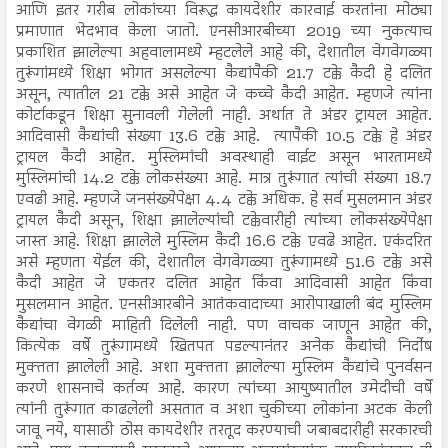
आणि इतर गरीब लोकांच्या विरूद्ध कायदेशीर कारवाई करतांना मोठ्या
प्रमाणात भेदभाव केला जातो. एनसीआरबीच्या 2019 च्या नुकत्याच
प्रकाशित झालेल्या अहवालामध्ये म्हटलेले आहे की, देशातील वेगवेगळ्या
तुरूंगांमध्ये शिक्षा भोगत असलेल्या कैद्यांपैकी 21.7 टक्के कैदी हे दलित
असून, त्यातील 21 टक्के असे आहेत जे कच्चे कैदी आहेत. म्हणजे त्यांना
कोर्टाकडून शिक्षा सुनावली गेलेली नाही. अर्थात ते अंडर ट्रायल आहेत.
आदिवासी कैद्यांची संख्या 13.6 टक्के आहे. त्यापैकी 10.5 टक्के हे अंडर
ट्रायल कैदी आहेत. मुस्लिमांची अवस्थाही वाईट असून भारतामध्ये
मुस्लिमांची 14.2 टक्के लोकसंख्या आहे. मात्र तुरूंगात त्यांची संख्या 18.7
एवढी आहे. म्हणजे जनसंख्येपेक्षा 4.4 टक्के अधिक. हे सर्व मुसलमान अंडर
ट्रायल कैदी असून, शिक्षा झालेल्यांची टक्केवारीही त्यांच्या लोकसंख्येपेक्षा
जास्त आहे. शिक्षा झालेले मुस्लिम कैदी 16.6 टक्के एवढे आहेत. एकंदरित
असे म्हणता येईल की, देशातील वेगवेगळ्या तुरूंगामध्ये 51.6 टक्के असे
कैदी आहेत जे एकतर दलित आहेत किंवा आदिवासी आहेत किंवा
मुसलमान आहेत. एनसीआरबीने आतंकवादाच्या आरोपाखाली बंद मुस्लिम
कैद्यांचा वेगळी माहिती दिलेली नाही. पण वाचक जाणून आहेत की,
कित्येक वर्षे तुरूंगामध्ये खितपत पडल्यानंतर अनेक कैद्यांची निर्दोष
मुक्तता झालेली आहे. अशा मुक्तता झालेल्या मुस्लिम कैद्यांचे पुनर्वसन
करणे शासनाचे कर्तव्य आहे. कारण त्यांच्या आयुष्यातील उमेदीची वर्षे
त्यांनी तुरूंगात काढलेली असतात व अशा चुकीच्या लोकांना अटक केली
जावू नये, यासाठी ठोस कायदेशीर तरतूद करण्याची जबाबदारीही सरकारची