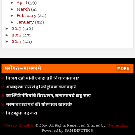
April
(59)
►
March
(41)
►
February
(44)
►
January
(52)
►
2019
(512)
►
2018
(471)
►
2017
(141)
►
मनोगत – वाचकांचे
MORE
विजय दर्डा यांनी एकदा तरी विचार करावा?
आत्महत्या रोखणे ही कौटुंबिक जबाबदारी
काश्मिरी पंडितांचे विस्थापन, सत्यामागचे कटू सत्य
मरणावर रडायचं की धोरणावर रडायचं?
विटभट्ट्या बंद करा
Weekly Shodhan
© 2015. All Rights Reserved. Shared by
Themes24x7
Powered by SAM INFOTECH