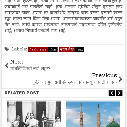
आहे. पण कुठल्याही सरकारने आपल्या अल्पसंख्यांक नागरिकांबद्दल ही
जबाबदारी पार पाडलेली नाही. हाच अन्याय मुस्लिम सोडून दुसर्‍या इतर
समाजावर झाला असता तर कायदेशीर तरतूदच काय घटना दुरूस्ती करून
सुद्धा त्यांना न्याय दिला गेला असता. अल्पसंख्यांकांच्या बाबतीत असे घडून
येत नाही. त्याचे कारण सरकारचा त्यांच्याकडे पाहण्याचा दुषित दृष्टीकोण
आहे, असाच निष्कर्ष काढणे भाग आहे.
Labels:
flashnews
1091
मुख्य लेख
953
Next
मॉबलिंचिंगची नवी लहर?
Previous
कृत्रिक राष्ट्रवादाची संकल्पना विश्‍वबंधुत्वासाठी घातक
RELATED POST