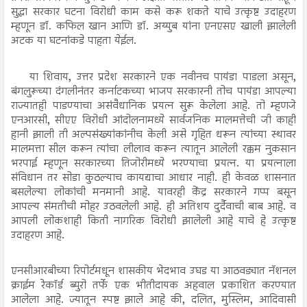
सुद्धा सरकार घटना विरोधी काम कसे करू शकते याचे उत्कृष्ट उदाहरण
म्हणून डॉ. कफिल खान आणि डॉ. अय्युब यांना एनएसए खाली झालेली
अटक या घटनांकडे पाहता येईल.
या शिवाय, उत्तर प्रदेश सरकारने एक नवीनच पायंडा पाडला असून,
बंगलुरूच्या दंगलीनंतर कर्नाटकच्या भाजप सरकारनी तोच पायंडा आपल्या
राज्यातही पाडण्याचा असंवैधानिक प्रयत्न सुरू केलेला आहे. तो म्हणजे
एनआरसी, सीएए विरोधी आंदोलनामध्ये सार्वजनिक मालमत्तेची जी काही
हानी झाली ती अल्पसंख्यांकांनीच केली असे गृहित धरून त्यांच्या स्थावर
मालमत्ता सील करून त्यांचा लीलाव करून त्यातून आलेली रक्कम नुकसान
भरपाई म्हणून सरकारच्या तिजोरीमध्ये भरण्याचा प्रयत्न. या प्रयत्नाला
संविधान तर सोडा कुठल्याच कायद्याचा आधार नाही. ही केवळ शासनात
बसलेल्या लोकांची मनमानी आहे. यावरही केंद्र सरकारने गप्प बसून
आपल्य संमतीची मोहर उठवलेली आहे. ही अतिशय दुर्दैवाची बाब आहे. व
आपली लोकशाही किती नागरिक विरोधी झालेली आहे याचे हे उत्कृष्ट
उदाहरण आहे.
एनसीआरबीच्या रिपोर्टमधून शासकीय भेदभाव उघड या आठवड्यात नॅशनल
क्राईम रेकॉर्ड ब्युरो तर्फे एक भीतीदायक अहवाल प्रकाशित करण्यात
आलेला आहे. ज्यातून स्पष्ट झाले आहे की, दलित, मुस्लिम, आदिवासी