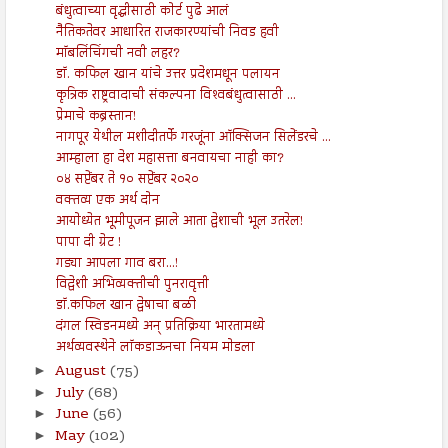
बंधुत्वाच्या वृद्धीसाठी कोर्ट पुढे आलं
नैतिकतेवर आधारित राजकारण्यांची निवड हवी
मॉबलिंचिंगची नवी लहर?
डॉ. कफिल खान यांचे उत्तर प्रदेशमधून पलायन
कृत्रिक राष्ट्रवादाची संकल्पना विश्‍वबंधुत्वासाठी ...
प्रेमाचे कब्रस्तान!
नागपूर येथील मशीदीतर्फे गरजूंना ऑक्सिजन सिलेंडरचे ...
आम्हाला हा देश महासत्ता बनवायचा नाही का?
०४ सप्टेंबर ते १० सप्टेंबर २०२०
वक्तव्य एक अर्थ दोन
आयोध्येत भूमीपूजन झाले आता द्वेशाची भूल उतरेल!
पापा दी ग्रेट !
गड्या आपला गाव बरा...!
विद्वेशी अभिव्यक्तीची पुनरावृत्ती
डॉ.कफिल खान द्वेषाचा बळी
दंगल स्विडनमध्ये अन् प्रतिक्रिया भारतामध्ये
अर्थव्यवस्थेने लॉकडाऊनचा नियम मोडला
August
(75)
►
July
(68)
►
June
(56)
►
May
(102)
►