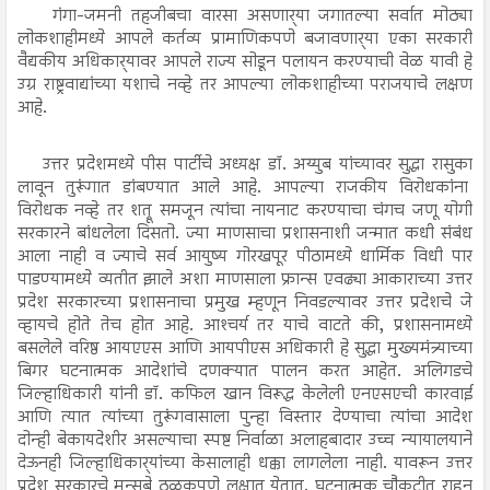
गंगा-जमनी तहजीबचा वारसा असणार्‍या जगातल्या सर्वात मोठ्या
लोकशाहीमध्ये आपले कर्तव्य प्रामाणिकपणे बजावणार्‍या एका सरकारी
वैद्यकीय अधिकार्‍यावर आपले राज्य सोडून पलायन करण्याची वेळ यावी हे
उग्र राष्ट्रवाद्यांच्या यशाचे नव्हे तर आपल्या लोकशाहीच्या पराजयाचे लक्षण
आहे.
उत्तर प्रदेशमध्ये पीस पार्टीचे अध्यक्ष डॉ. अय्युब यांच्यावर सुद्धा रासुका
लावून तुरूंगात डांबण्यात आले आहे. आपल्या राजकीय विरोधकांना
विरोधक नव्हे तर शत्रू समजून त्यांचा नायनाट करण्याचा चंगच जणू योगी
सरकारने बांधलेला दिसतो. ज्या माणसाचा प्रशासनाशी जन्मात कधी संबंध
आला नाही व ज्याचे सर्व आयुष्य गोरखपूर पीठामध्ये धार्मिक विधी पार
पाडण्यामध्ये व्यतीत झाले अशा माणसाला फ्रान्स एवढ्या आकाराच्या उत्तर
प्रदेश सरकारच्या प्रशासनाचा प्रमुख म्हणून निवडल्यावर उत्तर प्रदेशचे जे
व्हायचे होते तेच होत आहे. आश्‍चर्य तर याचे वाटते की, प्रशासनामध्ये
बसलेले वरिष्ठ आयएएस आणि आयपीएस अधिकारी हे सुद्धा मुख्यमंत्र्याच्या
बिगर घटनात्मक आदेशांचे दणक्यात पालन करत आहेत. अलिगडचे
जिल्हाधिकारी यांनी डॉ. कफिल खान विरूद्ध केलेली एनएसएची कारवाई
आणि त्यात त्यांच्या तुरूंगवासाला पुन्हा विस्तार देण्याचा त्यांचा आदेश
दोन्ही बेकायदेशीर असल्याचा स्पष्ट निर्वाळा अलाहबादार उच्च न्यायालयाने
देऊनही जिल्हाधिकार्‍यांच्या केसालाही धक्का लागलेला नाही. यावरून उत्तर
प्रदेश सरकारचे मन्सुबे ठळकपणे लक्षात येतात. घटनात्मक चौकटीत राहून