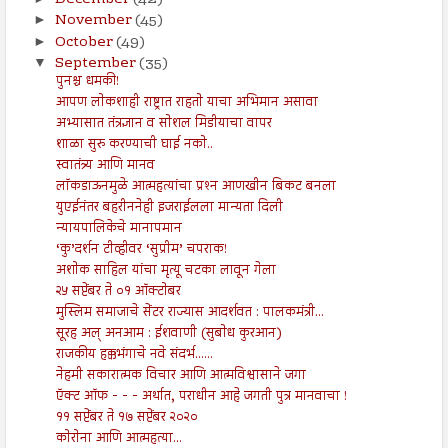
November
(45)
►
October
(49)
►
September
(35)
▼
पुनश्च धमकी!
आपण लोकशाही राष्ट्रात राहतो याचा अभिमान असावा
अभ्यासात तंत्रज्ञान व सोशल मिडीयाचा वापर
शाळा सुरु करण्याची घाई नको..
स्वातंत्र्य आणि मानव
लॉकडाऊनमुळे आत्महत्यांचा प्रश्‍न आणखीन बिकट बनला
युएईनंतर बहरीननेही इजराईलला मान्यता दिली
न्यायपालिकेचे मानापमान
‘कु’दर्शन टीव्हीवर ‘सुप्रीम’ चपराक!
अशोक साहिल यांचा मृत्यू चटका लावून गेला
२५ सप्टेंबर ते ०१ ऑक्टोबर
मुस्लिम समाजाचे सेंटर राज्यास आदर्शवत : पालकमंत्री...
सूरह अल् अनआम : ईशवाणी (सुबोध कुरआन)
राजकीय हक्कभंगाचे नवे संदर्भ......
नेहमी सकारात्मक विचार आणि आत्मविश्वासाने जगा
ऍक्ट ऑफ - - - अर्थात, पराधीन आहे जगती पुत्र मानवाचा !
११ सप्टेंबर ते १७ सप्टेंबर २०२०
कोरोना आणि आत्महत्या...