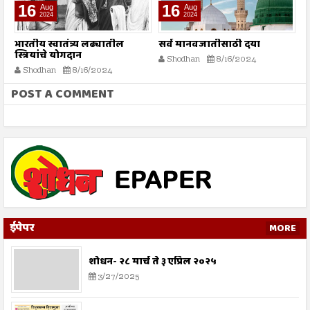
16
16
Aug
Aug
2024
2024
भारतीय स्वातंत्र्य लढ्यातील
सर्व मानवजातीसाठी दया
र
स्त्रियांचे योगदान
न
Shodhan
8/16/2024
ग
Shodhan
8/16/2024
बट
POST A COMMENT
ईपेपर
MORE
शोधन- २८ मार्च ते ३ एप्रिल २०२५
3/27/2025