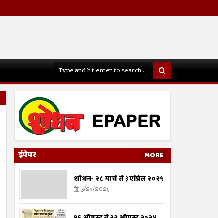
ईपेपर
MORE
शोधन- २८ मार्च ते ३ एप्रिल २०२५
3/27/2025
१६ ऑगस्ट ते २२ ऑगस्ट २०२४