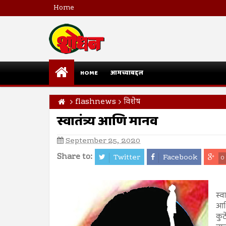
Home
HOME
आमच्याबद्दल
flashnews
विशेष
स्वातंत्र्य आणि मानव
September 25, 2020
Share to:
Twitter
Facebook
0
स्व
आर्
कुठ