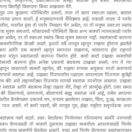
ण्याचे, लिहिण्याचे, प्रकटीकरणाचे असेही स्वातंत्र्य हवे असते. स्वातंत्र्याची
पना कितीही विस्तारता किंवा आक्रसता येते.
णूस ज्या कुठल्या परिस्थितीत असतो, त्यात तो सतत स्वत:ला घडवत, बदलत
ण्याचा प्रयत्न करतो. हे मनुष्यप्राण्याचे वैशिष्ट्यच आहे. यासाठी त्याला जे पर्याय
ील, त्यातील हवा तो पर्याय निवडता येत असेल, तर तो मनुष्य स्वत:ला स्वतंत्र
ा मुक्त समजतो. भोवतालची परिस्थिती किंवा अन्य व्यक्ती त्याच्यासाठी पर्याय
त असेल, तर तो स्वत:ला स्वतंत्र किंवा मुक्त समजत नाही. स्वातंत्र्याची कल्पना
व्यक्तीगणिक वेगळी असते. हजारो वर्षे माणूस म्हणून उत्क्रांत होताना झालेले
स्कार आणि एक व्यक्ती म्हणून समाजात वाढताना, वावरताना होत राहणारे
्कार यांतून स्वातंत्र्याची कल्पना निर्माण होते. कधी कधी एखाद्या व्यक्तीची
वतंत्र्याची कल्पना हीच अनेक प्रकारचे बंधकत्व दाखवत असते; पण ते त्या
णी म्हणून वावरणारी व्यक्ती म्हणेल, की माझ्या मनावर अमुकच भाजी करण्याचे
स्वातंत्र्य आहे. एखाद्या पिंजऱ्यातील पक्ष्याला आपल्याला पिंजऱ्यात कुठेही
शकतेच की! असे लहानमोठ्या पिंजऱ्यांत माणसे स्वातंत्र्य उपभोगत असतात. एखाद्या
ातंत्र्य आणि बंधकत्व जेव्हा लक्षात येते, तेव्हा तो अंतर्मुख होतो. एका समग्र
, की दिसण्याचे, वागण्याचे, बोलण्याचे बाह्य स्वातंत्र्य जसे आहे, तसेच आपल्या
नातील वेगवेगळ्या प्रकारचे भय, मनाला झालेल्या जखमा, चिंता, दु:ख, काळज्या
ची गरज असते. ती कमी पडली, की माणूस गुरू, ईश्वर नाहीतर समुपदेशक अशा
ातंत्र्यच नको वाटते. स्वत: घेतलेल्या निर्णयाच्या परिणामांना सामोरे जाण्याची
ून घेण्यासाठी ती व्यक्ती दुसऱ्याच एखाद्या व्यक्तीला आपल्यासाठी निर्णय
्णय त्याच व्यक्तीने घेतलेला असतो. याचा अर्थ निर्णय घेण्याच्या स्वातंत्र्यापासून