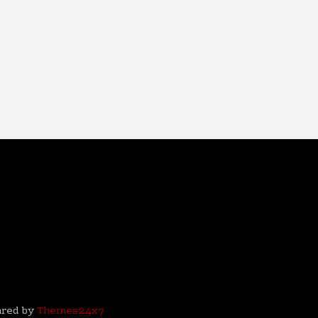
ared by
Themes24x7