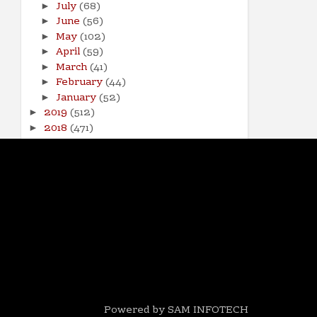
July
(68)
►
June
(56)
►
May
(102)
►
April
(59)
►
March
(41)
►
February
(44)
►
January
(52)
►
2019
(512)
►
2018
(471)
►
2017
(141)
►
Powered by SAM INFOTECH