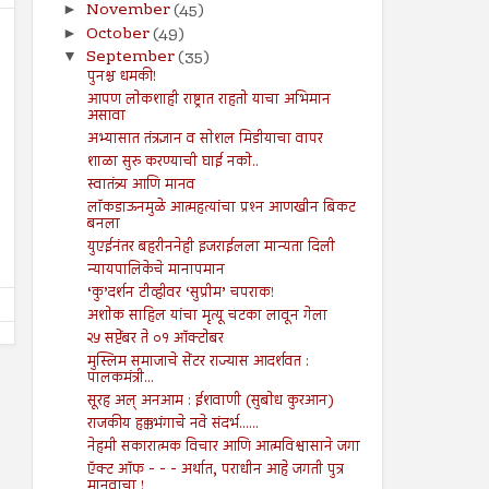
November
(45)
►
October
(49)
►
September
(35)
▼
पुनश्च धमकी!
आपण लोकशाही राष्ट्रात राहतो याचा अभिमान
असावा
09
09
Aug
Aug
अभ्यासात तंत्रज्ञान व सोशल मिडीयाचा वापर
2024
2024
शाळा सुरु करण्याची घाई नको..
स्वातंत्र्य आणि मानव
तरुण नेतृत्वाचा अभाव अमेरिकेच्या
आपत्तीग्रस्त शेतकऱ्यांच्या पाठी
लॉकडाऊनमुळे आत्महत्यांचा प्रश्‍न आणखीन बिकट
अधोगतीस कारणीभूत ठरू शकतो?
खंबीरपणे उभे राहावे...!
बनला
Shodhan
8/9/2024
Shodhan
8/9/2024
युएईनंतर बहरीननेही इजराईलला मान्यता दिली
न्यायपालिकेचे मानापमान
‘कु’दर्शन टीव्हीवर ‘सुप्रीम’ चपराक!
अशोक साहिल यांचा मृत्यू चटका लावून गेला
२५ सप्टेंबर ते ०१ ऑक्टोबर
मुस्लिम समाजाचे सेंटर राज्यास आदर्शवत :
पालकमंत्री...
सूरह अल् अनआम : ईशवाणी (सुबोध कुरआन)
राजकीय हक्कभंगाचे नवे संदर्भ......
नेहमी सकारात्मक विचार आणि आत्मविश्वासाने जगा
ऍक्ट ऑफ - - - अर्थात, पराधीन आहे जगती पुत्र
मानवाचा !