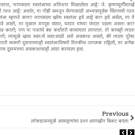
म्हणतात, 'माणसाला स्वातंत्र्याचा अभिशाप मिळालेला आहे.' जे. कृष्णमूर्तींसारखे
याची गरज आहे.' अर्थात, या गोष्टी समजून घेण्यासाठी अभ्यासपूर्वक चिंतनाची गरज
तंत्र्य म्हणजे काय? माणसाला खरेच स्वातंत्र्य हवे आहे का? हवे असेल, तर ते
वे असते, तर मुळात माणूस संसार, घरदार यांच्या फंदात पडला असता का?
धडपड करतो; पण या पाशांचे बंध कधीतरी काचायला लागतात. तो काचही त्याला
रतो; त्यामुळे खास स्वत:चे स्वत:साठी असे अवकाश असले, की त्याला पुरेसा
ारी व्यक्ती दुसऱ्याच्याही स्वातंत्र्याविषयी तितकीच जागरूक राहिली, तर अनेक
ितकाच दुसऱ्याच्या अवकाशाचाही आदर करायला हवा.
Previous
लॉकडाऊनमुळे आत्महत्यांचा प्रश्‍न आणखीन बिकट बनला