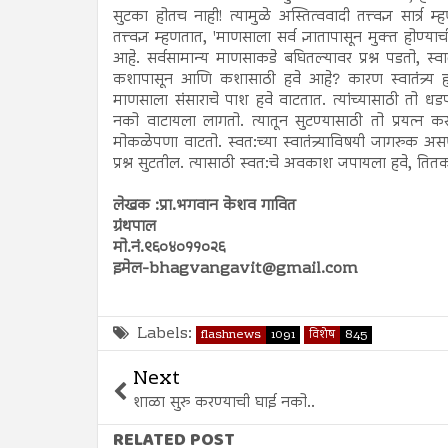
सुटका होतच नाही! त्यामुळे अस्तित्ववादी तत्त्वज्ञ सार्त्र 
तत्त्वज्ञ म्हणतात, 'माणसाला सर्व ज्ञातापासून मुक्त होण्
आहे. सर्वसामान्य माणसाकडे बघितल्यावर प्रश्न पडतो, स्वा
कशापासून आणि कशासाठी हवे आहे? कारण स्वातंत्र्य ह
माणसाला संसाराचे पाश हवे वाटतात. त्यांच्यासाठी तो 
नको वाटायला लागतो. त्यातून सुटण्यासाठी तो प्रयत्न क
मोकळेपणा वाटतो. स्वत:च्या स्वातंत्र्याविषयी जागरुक असण
प्रश्न सुटतील. त्यासाठी स्वत:चे अवकाश जपायला हवे, त
लेखक :प्रा.भगवान केशव गावित
ग्रंथपाल
मो.नं.९६०४०११०२६
इमेल-bhagvangavit@gmail.com
Labels:
flashnews
1091
विशेष
845
Next
शाळा सुरु करण्याची घाई नको..
RELATED POST