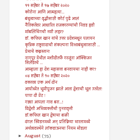
११ सप्टेंबर ते १७ सप्टेंबर २०२०
कोरोना आणि आत्महत्या...
बंधुत्वाच्या वृद्धीसाठी कोर्ट पुढे आलं
नैतिकतेवर आधारित राजकारण्यांची निवड हवी
मॉबलिंचिंगची नवी लहर?
डॉ. कफिल खान यांचे उत्तर प्रदेशमधून पलायन
कृत्रिक राष्ट्रवादाची संकल्पना विश्‍वबंधुत्वासाठी ...
प्रेमाचे कब्रस्तान!
नागपूर येथील मशीदीतर्फे गरजूंना ऑक्सिजन
सिलेंडरचे ...
आम्हाला हा देश महासत्ता बनवायचा नाही का?
०४ सप्टेंबर ते १० सप्टेंबर २०२०
वक्तव्य एक अर्थ दोन
आयोध्येत भूमीपूजन झाले आता द्वेशाची भूल उतरेल!
पापा दी ग्रेट !
गड्या आपला गाव बरा...!
विद्वेशी अभिव्यक्तीची पुनरावृत्ती
डॉ.कफिल खान द्वेषाचा बळी
दंगल स्विडनमध्ये अन् प्रतिक्रिया भारतामध्ये
अर्थव्यवस्थेने लॉकडाऊनचा नियम मोडला
August
(75)
►