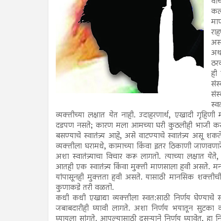
वाच
कल्
मा
राह
असत
अथव
ठरव
ही 
सं
संस
स्
व्यक्तीच्या लक्षात येत नाही. उदाहरणार्थ, एखादी गृहि
दडपण नसते; कारण मला आमच्या घरी कुठलीही भाजी करण्याचे 
बसण्याचे स्वातंत्र्य आहे, असे वाटण्याचे स्वातंत्र्य असू 
व्यक्तीला घरामधे, कामाच्या किंवा इतर ठिकाणी जाणवणारे स्व
अशा स्वातंत्र्याचा विचार करू लागतो. त्याच्या लक्षात येते
आतही एक स्वातंत्र्य किंवा मुक्ती माणसाला हवी असते. म
यांपासूनही मुक्तता हवी असते. यासाठी मानसिक शक्ती
कुणाकडे तरी वळतो.
कधी कधी एखाद्या व्यक्तीला स्वत:साठी निर्णय घेण्याचे स्व
जबाबदारीही घ्यावी लागते. अशा निर्णय भयातून सुटका कर
घ्यायला सांगते. आपल्यासाठी दुसऱ्याने निर्णय घ्यावेत, हा निर