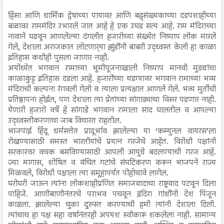
हिंसा आणि धार्मिक द्वेषाच्या पायावर आणि बहुसंख्यकाच्या दडपशाहीच्या
बळावर राममंदिर उभारले जात आहे हे एक उघड सत्य आहे. राम मंदिराच्या
नावाने घडवून आणलेल्या दंगलीत हजारोच्या संख्येत निष्पाप लोक मारले
गेले, देशाला अराजकात लोटणार्‍या झुंडींनी बाबरी उद्ध्वस्त केली हा काळा
इतिहास कधीही पुसला जाणार नाही.
अयोध्येत भगवान रामाच्या भूमीपूजनाखाली निष्पाप मानवी मुडद्यांचा
काळाकुट्ट इतिहास दडला आहे. हजारोंच्या थडग्यावर भगवान रामाच्या भव्य
मंदिराची कल्पना रंगवली गेली व त्याला प्रत्यक्षात आणले गेले. भव्य मुर्तीची
प्रतिष्ठापना होईल, पण देशाला त्या प्रेतांच्या सांगाड्याचा विसर पडणार नाही.
येणारी हजारो वर्षे हे सांगाडे भगवान रामाला साद घालतील व आपल्या
उद्ध्वस्तीकरणाचा जाब विचारत राहतील.
भाजपाई हिंदू धर्मसत्तेत प्रादूर्भाव झालेल्या या ‘कम्युनल वायरस’ला
रोखण्यासाठी समस्त भारतीयांचे प्रयत्न गरजेचे आहेत. विरोधी पक्षांनी
सरकारवर वचक बसविण्यासाठी आपली आयुधे बदलण्याची गरज आहे.
ज्या मागास, शोषित व वंचित गटांचे संघटिकरण करून भाजपने राज्य
मिळवले, विरोधी पक्षाला त्या समूहापर्यत पोहोचावे लागेल.
घरोघरी जाऊन त्यांना लोकशाहीप्रणित समाजवादाचा राष्ट्रवाद पटवून दिला
पाहिजे. आणीबाणीनंतरचे पराभव पचवून इंदिरा गांधींनी देश पिंजून
काढला. झालेल्या चुका दुरुस्त करण्याची हमी त्यांनी देशाला दिली.
त्यांचाच हा पक्ष सहा वर्षानंतरही अपयश स्वीकारू शकलेला नाही. सामान्य