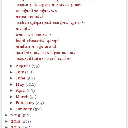
आम्हाला हा देश महासत्ता बनवायचा नाही का?
०४ सप्टेंबर ते १० सप्टेंबर २०२०
वक्तव्य एक अर्थ दोन
आयोध्येत भूमीपूजन झाले आता द्वेशाची भूल उतरेल!
पापा दी ग्रेट !
गड्या आपला गाव बरा...!
विद्वेशी अभिव्यक्तीची पुनरावृत्ती
डॉ.कफिल खान द्वेषाचा बळी
दंगल स्विडनमध्ये अन् प्रतिक्रिया भारतामध्ये
अर्थव्यवस्थेने लॉकडाऊनचा नियम मोडला
August
(75)
►
July
(68)
►
June
(56)
►
May
(102)
►
April
(59)
►
March
(41)
►
February
(44)
►
January
(52)
►
2019
(512)
►
2018
(471)
►
2017
(141)
►