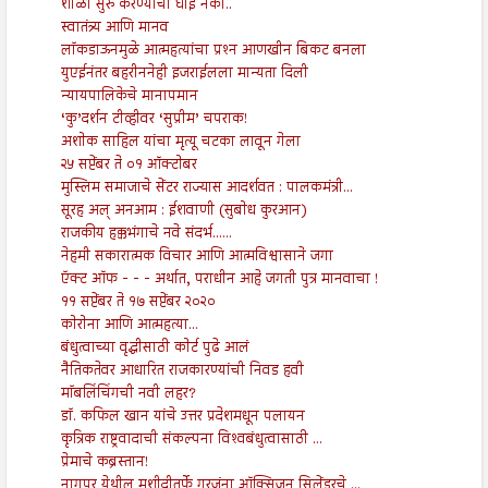
शाळा सुरु करण्याची घाई नको..
स्वातंत्र्य आणि मानव
लॉकडाऊनमुळे आत्महत्यांचा प्रश्‍न आणखीन बिकट बनला
युएईनंतर बहरीननेही इजराईलला मान्यता दिली
न्यायपालिकेचे मानापमान
‘कु’दर्शन टीव्हीवर ‘सुप्रीम’ चपराक!
अशोक साहिल यांचा मृत्यू चटका लावून गेला
२५ सप्टेंबर ते ०१ ऑक्टोबर
मुस्लिम समाजाचे सेंटर राज्यास आदर्शवत : पालकमंत्री...
सूरह अल् अनआम : ईशवाणी (सुबोध कुरआन)
राजकीय हक्कभंगाचे नवे संदर्भ......
नेहमी सकारात्मक विचार आणि आत्मविश्वासाने जगा
ऍक्ट ऑफ - - - अर्थात, पराधीन आहे जगती पुत्र मानवाचा !
११ सप्टेंबर ते १७ सप्टेंबर २०२०
कोरोना आणि आत्महत्या...
बंधुत्वाच्या वृद्धीसाठी कोर्ट पुढे आलं
नैतिकतेवर आधारित राजकारण्यांची निवड हवी
मॉबलिंचिंगची नवी लहर?
डॉ. कफिल खान यांचे उत्तर प्रदेशमधून पलायन
कृत्रिक राष्ट्रवादाची संकल्पना विश्‍वबंधुत्वासाठी ...
प्रेमाचे कब्रस्तान!
नागपूर येथील मशीदीतर्फे गरजूंना ऑक्सिजन सिलेंडरचे ...