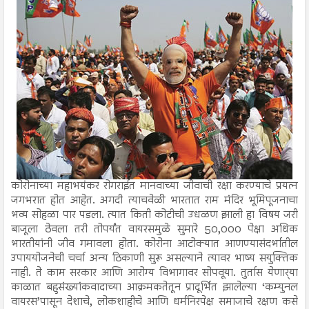
कोरोनाच्या महाभयंकर रोगराईत मानवाच्या जीवाची रक्षा करण्याचे प्रयत्न
जगभरात होत आहेत. अगदी त्याचवेळी भारतात राम मंदिर भूमिपूजनाचा
भव्य सोहळा पार पडला. त्यात किती कोटीची उधळण झाली हा विषय जरी
बाजूला ठेवला तरी तोपर्यंत वायरसमुळे सुमारे 50,000 पेक्षा अधिक
भारतीयांनी जीव गमावला होता. कोरोना आटोक्यात आणण्यासंदर्भातील
उपाययोजनेची चर्चा अन्य ठिकाणी सुरू असल्याने त्यावर भाष्य सयुक्तिक
नाही. ते काम सरकार आणि आरोग्य विभागावर सोपवूया. तुर्तास येणार्‍या
काळात बहुसंख्यांकवादाच्या आक्रमकतेतून प्रादूर्भित झालेल्या ‘कम्युनल
वायरस’पासून देशाचे, लोकशाहीचे आणि धर्मनिरपेक्ष समाजाचे रक्षण कसे