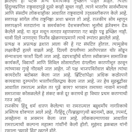
झालेला हा घटक अन्य धर्मीयाकडे तुच्छतेने पाहत आहेत. त्याला
हिंदुत्वप्रणित राष्ट्रवादापुढे दूसरे काही सूचत नाही. त्याने भारतीय सार्वभौमत्व
आणि संसदीय लोकशाहीवर आधारित राष्ट्रवादाचे उद्ध्वस्तीकरण केले आहे.
सत्तापक्ष सांगेल तीच राष्ट्रनिष्ठा अशा भ्रमात तो आहे. राजकीय सोय म्हणून
सत्तापक्षाने मतदारांना व समर्थकांना देशभक्तीच्या भुलीचं इंजेक्शन देऊ
केलेले आहे. या सूज मधून मतदार म्हणवणारा गट बाहेर पडू इच्छित नाही.
चावी दिले जाणार्‍या निर्जीव खेळण्याप्रमाणे त्याचे रुपांतर झालेले आहे.
प्रत्यक्ष व अप्रत्यक्ष इशारा आला की हे गट संघटित होतात. त्यामुळेच
लक्ष्यकेंद्री हल्ले वाढले आहे. दिल्ली दंगलीच्या आरोपपत्रात चोर सोडून
संन्याशाला फाशी दिली जात आहे. दडपशाहीचे धोरण स्वीकारून सामाजिक
कार्यकर्ते, विद्यार्थी आणि सिविल सोसायटीला दंगलींला कारणीभूत ठरवून
त्यांच्यावर गुन्हे नोंदवले जात आहेत. जो पक्ष भाजपविरोधात बोलेल त्यांचा
कायदेशीर बदोबस्त केला जात आहे. ब्रिटिशांपेक्षा अधिक कठोरपणे
कायद्याचा दुरुपयोग भारतीयाविरुद्धच केला जात आहे. जर हेच सूडबुद्धीवर
आधारित रामराज्य असेल तर पुढे काय? भगवान रामाच्या नावाने मानवी
समाजावर कोसळलेले हे संकट कसे दूर करायचे हा विचार प्रथम करण्याची
गरज आहे.
राजकीय हिंदू धर्म धारण केलेल्या या रामराज्यात बहुधर्मीय नागरिकाचे
अस्तित्व धोक्यात आले आहे. गैरहिंदू (गैरब्राह्मण)ची बदनामी, छळ, उपमर्द,
अवहेलना व अवमान केला जात आहे. लोककल्याणावर आधारित
रामराज्याची कल्पना महात्मा गांधींनी केली होती. मुहंमद इकबाल यांनी
रामाला ‘इमामे हिंद’ म्हटले होते.