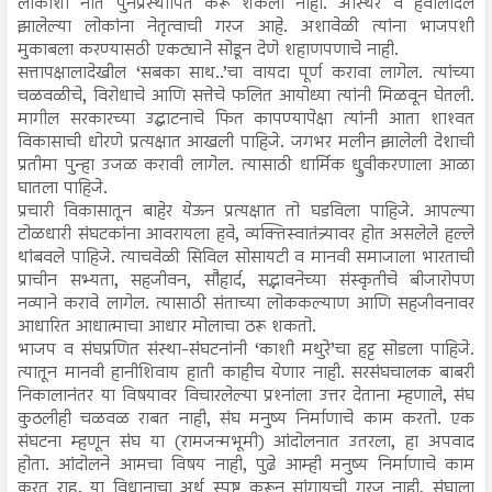
लोकांशी नाते पुनप्रस्थापित करू शकला नाही. अस्थिर व हवालदिल
झालेल्या लोकांना नेतृत्वाची गरज आहे. अशावेळी त्यांना भाजपशी
मुकाबला करण्यासठी एकट्याने सोडून देणे शहाणपणाचे नाही.
सत्तापक्षालादेखील ‘सबका साथ..’चा वायदा पूर्ण करावा लागेल. त्यांच्या
चळवळीचे, विरोधाचे आणि सत्तेचे फलित आयोध्या त्यांनी मिळवून घेतली.
मागील सरकारच्या उद्घाटनाचे फित कापण्यापेक्षा त्यांनी आता शाश्‍वत
विकासाची धोरणे प्रत्यक्षात आखली पाहिजे. जगभर मलीन झालेली देशाची
प्रतीमा पुन्हा उजळ करावी लागेल. त्यासाठी धार्मिक ध्रुवीकरणाला आळा
घातला पाहिजे.
प्रचारी विकासातून बाहेर येऊन प्रत्यक्षात तो घडविला पाहिजे. आपल्या
टोळधारी संघटकांना आवरायला हवे, व्यक्तिस्वातंत्र्यावर होत असलेले हल्ले
थांबवले पाहिजे. त्याचवेळी सिविल सोसायटी व मानवी समाजाला भारताची
प्राचीन सभ्यता, सहजीवन, सौहार्द, सद्भावनेच्या संस्कृतीचे बीजारोपण
नव्याने करावे लागेल. त्यासाठी संताच्या लोककल्याण आणि सहजीवनावर
आधारित आधात्माचा आधार मोलाचा ठरू शकतो.
भाजप व संघप्रणित संस्था-संघटनांनी ‘काशी मथुरे’चा हट्ट सोडला पाहिजे.
त्यातून मानवी हानीशिवाय हाती काहीच येणार नाही. सरसंघचालक बाबरी
निकालानंतर या विषयावर विचारलेल्या प्रश्‍नांला उत्तर देताना म्हणाले, संघ
कुठलीही चळवळ राबत नाही, संघ मनुष्य निर्माणाचे काम करतो. एक
संघटना म्हणून संघ या (रामजन्मभूमी) आंदोलनात उतरला, हा अपवाद
होता. आंदोलने आमचा विषय नाही, पुढे आम्ही मनुष्य निर्माणाचे काम
करत राहू. या विधानाचा अर्थ स्पष्ट करून सांगायची गरज नाही, संघाला