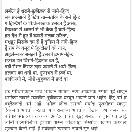
लबरेज़ है शराबे-हक़ीक़त से जामे-हिन्द
सब फ़ल्सफ़ी हैं खित्ता-ए-मग़रिब के रामे हिन्द
ये हिन्दियों के फिक्रे-फ़लक उसका है असर,
रिफ़अत में आस्माँ से भी ऊँचा है बामे-हिन्द
इस देश में हुए हैं हज़ारों मलक सरिश्त,
मशहूर जिसके दम से है दुनिया में नामे-हिन्द
है राम के वजूद पे हिन्दोस्ताँ को नाज़,
अहले-नज़र समझते हैं उसको इमामे-हिन्द
एजाज़ इस चिराग़े-हिदायत का है,
यही रोशन तिराज़ सहर ज़माने में शामे-हिन्द
तलवार का धनी था, शुजाअत में फ़र्द था,
पाकीज़गी में, जोशे-मुहब्बत में फ़र्द था
संघ परिवाराकडून याच भगवान रामाला नव्या आक्रमक रुपात पुढे आणून
धर्माच्या नावाने राजकीय ध्रुवीकरण घडवून आणले जात आहेत. हिंदू धर्म हा
बहुदेववादी धर्म आहे. अनेक लोक रामाची मर्यादा पुरुषोत्तम म्हणून
देवरुपात भक्ती करतात. याच रामाच्या भक्तीचा देखावा उभा करून संघ
परिवार स्वत:च्या राजकीय अजेंड्याकरिता खुद्द रामाला राबूवन घेत आहे.
त्यांनी राज्यसंस्थेला हाताशी धरून लोकशाही संस्थांचा खात्मा करायला
सुरुवात केली आहे. हे सर्वकाही रामाच्या नावाने सुरू आहे.