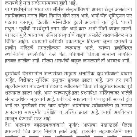
करायचे हे मात्र सर्वसामान्याच्या हाती आहे.
या पार्श्‍वभूमीवर भारताच्या संमिश्र संस्कृतीविषयी आस्था ठेवून असलेल्या
नागरिकांच्या मनात चिंता निर्माण होणे रास्त आहे. आयोध्येत भूमिपूजन पार
पडताच कानपूर, दिल्लीत मस्जिदीवर हल्ले झाल्याचे वृत्त होते. ‘काशी
मथुरा..’ पूर्वीची पार्श्‍वभूमी तयार होत आहे का? अशी भिती व्यक्त झाली.
या घटनांमुळे भारताच्या संमिश्र संस्कृतीचे वाहक असलेले वाराणसीकर मात्र
चिंतित आहेत. वाराणसी कॉरीडॉर प्रकल्पातून तिथल्या जुन्या इमारती व
प्राचीन मंदिराचे समतलीकरण करण्यात आले. त्यांच्या इच्छेविरुद्ध
स्थानिकांना स्थलांतरित केले गेले. परिणामी तिथला सामान्य नागरिक
हतबल झालेला आहे. मोठ्या अनर्थाची चाहूल लागल्याने तो अस्वस्थ आहे.
दुसरीकडे देशभरातील अल्पसंख्य समुदाय अनामिक दहशतीखाली वावरत
आहेत. विशेषत: मुस्लिम समुदाय हतबल झाला आहे. एक तर त्याने
सहजीवनाच्या मोबदल्यात तडजोड स्वीकारली किंवा तो बहुसंख्याकवादापुढे
शरणागत झाला आहे. आज त्याच्यापुढे इतर प्रश्‍नांपेक्षा अस्तित्वावर आलेले
संकट अधिक महत्त्वाचे आहे. एकीकडे स्वातंत्र्याची पंच्चाहत्तरी साजरी होत
आहे तर दुसरीकडे मात्र ‘बाय चॉईस’ भारतीयत्व स्वीकारलेला हा समाज
आपल्याच मायभूमीत उपेक्षित व अस्थिर झाला आहे. त्याची अगतिकता
समजून घेण्याची गरज आहे.
देश आक्रमक बहुसंख्यकवांद्यांनी पूर्णत: आपल्या पंखाखाली घेतला
असल्यचे चित्र आज निर्माण झाले आहे. राजकीय महत्वाकांक्षेने ग्रस्त