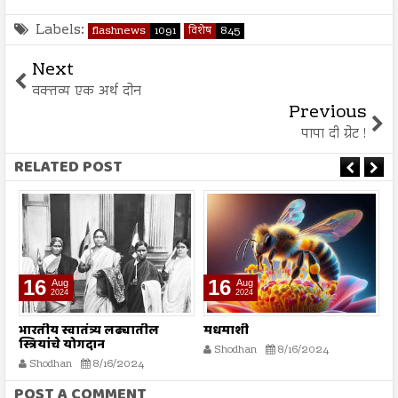
Labels:
flashnews
1091
विशेष
845
Next
वक्तव्य एक अर्थ दोन
Previous
पापा दी ग्रेट !
RELATED POST
16
16
Aug
Aug
2024
2024
भारतीय स्वातंत्र्य लढ्यातील
मधमाशी
श
स्त्रियांचे योगदान
Shodhan
8/16/2024
Shodhan
8/16/2024
POST A COMMENT