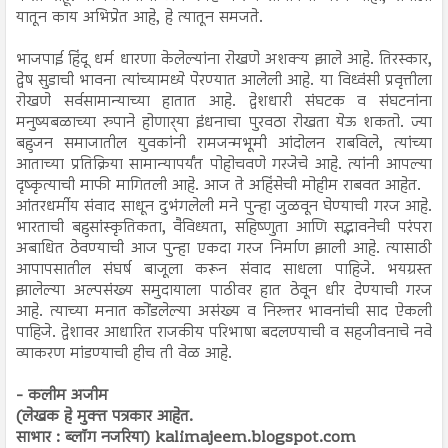
यातून काय अभिप्रेत आहे, हे त्यातून समजते.
भाजपाई हिंदू धर्म धारणा केलेल्यांना रोखणे अशक्य झाले आहे. तिरस्कार,
द्वेष सुडाची भावना त्यांच्यामध्ये पेरण्यात आलेली आहे. या विध्वंसी प्रवृत्तीला
रोखणे सर्वसामान्याच्या हातात आहे. द्वेशधारी संघटक व संघटनांना
मनुष्यबळाच्या रुपाने होणार्‍या इंधनाचा पुरवठा रोखता येऊ शकतो. ज्या
बहुजन समाजातील युवकांनी रामजन्मभूमी आंदोलन राबविले, त्यांच्या
आताच्या प्रतिक्रिया सामान्यापर्यंत पोहोचवणे गरजेचे आहे. त्यांनी आपल्या
दृष्कृत्याची माफी मागितली आहे. आज ते अहिंसेची मोहीम राबवत आहेत.
आंतरधर्मीय संवाद साधून दुभंगलेली मने पुन्हा जुळवून घेण्याची गरज आहे.
भारताची बहुसांस्कृतिकता, वैविध्यता, सहिष्णुता आणि सद्भावनेची परंपरा
अबाधित ठेवण्याची आज पुन्हा एकदा गरज निर्माण झाली आहे. त्यासाठी
आपापसातील संघर्ष बाजूला करून संवाद साधला पाहिजे. भयग्रस्त
झालेल्या अल्पसंख्य समुदायाला पाठीवर हात ठेवून धीर देण्याची गरज
आहे. त्याच्या मनात कोंडलेल्या असंख्य व निरुत्तर भावनांची साद ऐकली
पाहिजे. द्वेशावर आधारित राजकीय परिभाषा बदलण्याची व सहजीवनाचे नवे
व्याकरण मांडण्याची हीच ती वेळ आहे.
- कलीम अजीम
(लेखक हे मुक्त पत्रकार आहेत.
साभार : ब्लॉग नजरिया) kalimajeem.blogspot.com