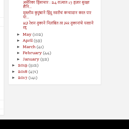
अमेरिका हिंसाचार : 24 राज्यात 17 हजार सुरक्षा
सैनि...
मुस्लीम कुटुंबाने हिंदू नवरीचं कन्यादान करत पार
पा...
४८३ रेशन दुकाने निलंबित तर ३२२ दुकानांचे परवाने
रद्द
May
(102)
►
April
(59)
►
March
(41)
►
February
(44)
►
January
(52)
►
09
09
Aug
Aug
2024
2024
2019
(512)
►
2018
(471)
►
तरुण नेतृत्वाचा अभाव अमेरिकेच्या
आपत्तीग्रस्त शेतकऱ्यांच्या पाठी
2017
(141)
►
अधोगतीस कारणीभूत ठरू शकतो?
खंबीरपणे उभे राहावे...!
Shodhan
8/9/2024
Shodhan
8/9/2024