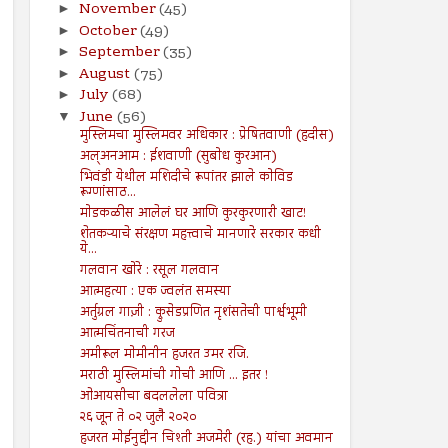
November
(45)
►
October
(49)
►
September
(35)
►
August
(75)
►
July
(68)
►
June
(56)
▼
मुस्लिमचा मुस्लिमवर अधिकार : प्रेषितवाणी (हदीस)
अल्अनआम : ईशवाणी (सुबोध कुरआन)
भिवंडी येथील मशिदीचे रूपांतर झाले कोविड
रूग्णांसाठ...
मोडकळीस आलेलं घर आणि कुरकुरणारी खाट!
शेतकऱ्याचे संरक्षण महत्त्वाचे मानणारे सरकार कधी
ये...
गलवान खोरे : रसूल गलवान
आत्महत्या : एक ज्वलंत समस्या
अर्तुग्रल गाज़ी : क्रुसेडप्रणित नृशंसतेची पार्श्वभूमी
आत्मचिंतनाची गरज
अमीरूल मोमीनीन हजरत उमर रजि.
मराठी मुस्लिमांची गोची आणि ... इतर !
ओआयसीचा बदललेला पवित्रा
२६ जून ते ०२ जुलै २०२०
हजरत मोईनुद्दीन चिश्ती अजमेरी (रह.) यांचा अवमान