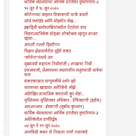
धार्मिक भेदभावाचा आर्थिक प्रगतीवर दुष्परिणाम-४
१२ जून ते १८ जून २०२०
कोरोनाच्या कहरात विकासाची चाके रूतली
जॉर्ज फ्लॉईड आणि मोहसीन शेख...
इब्राहिमी धर्मावलंबियांमधील पेटलेला वाद
शिवराज्याभिषेक सोहळा लोकोत्सव म्हणून साजरा
व्हावा:...
आपली गल्ली हिरवीगार
शिक्षण क्षेत्रासमोरील दुहेरी संकट
‘कोरोना’नंतरचे जग
मुख्यमंत्री सहायता निधीसाठी 1 लाखाचा निधी
एसआयओ, जेआयचचा स्थलांतरित मजुरांसाठी मायेचा
घास
संकटकाळात माणुसकीचे दर्शन हवे
भारताच्या खांद्यावर अमेरिकेचे ओझे
अलिखित सामाजिक कराराची क्रूर चेष्टा...
मुस्लिमचा मुस्लिमवर अधिकार : प्रेषितवाणी (हदीस)
अल्अनआम : ईशवाणी (सुबोध कुरआन)
धार्मिक भेदभावाचा आर्थिक प्रगतीवर दुष्परिणाम-३
अमेरिकेतील वर्णविद्वेष
०५ जून ते ११ जून २०२०
अंत्यविधी करून तो निघाला पायी गावाकडे