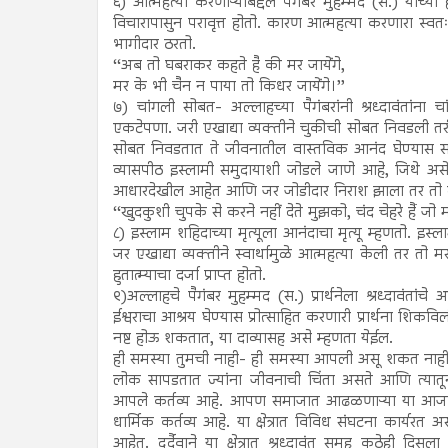
६) आत्महत्या करणाऱ्यांबद्दल पैगंबर मुहम्मद (स.) यांच्य
विचारापासुन परावृत्त होतो. कारण आत्महत्या करणारा स्
भागीदार ठरतो.
‘‘अब तो घबराकर कहते है की मर जायेंगे,
मर के भी चैन न पाया तो किधर जायेंगे।’’
७) चांगली सोबत- अल्लाहच्या पैगंबरांनी श्रध्दावंतांना 
एकटेपणा. जरी एखाद्या व्यक्तीने चुकीची सोबत निवडली त
सोबत निवडतात ते जीवनातील वास्तविक आनंद घेण्यास समर्
व्यासपीठ इस्लामी समुदायाशी जोडले जाणे आहे, जिथे असे मि
आधारदेखील आहेत आणि जर जोडीदार निराश झाला तर तो त्
‘‘खुदकुशी चुपके से करने नहीं देते मुझको, चंद चेहरे हैं जो 
८) इस्लाम शहिदाच्या मृत्यूला आनंदाचा मृत्यू म्हणतो. इस
जर एखाद्या व्यक्तीने स्वार्थामुळे आत्महत्या केली तर तो
हुतात्म्याचा दर्जा प्राप्त होतो.
९)अल्लाहचे पैगंबर मुहम्मद (स.) प्रार्थनेला श्रध्दावंतां
ईश्वराचा आश्रय घेण्यास प्रोत्साहित करणारी प्रार्थना शिक
नष्ट होऊ शकतात, या दाव्यासह असे म्हणता येईल.
ही समस्या तुमची नाही- ही समस्या आपली असू शकत नाह
लोक सापडतात ज्यांना जीवनाची चिंता असते आणि त्यात
आपले कर्तव्य आहे. आपण समाजात आढळणाऱ्या या आजाराच्य
धार्मिक कर्तव्य आहे. या क्षेत्रात विविध संघटना कार्यरत 
आहेत. दुर्दैवाने या क्षेत्रात श्रध्दावंत समूह कुठेही 