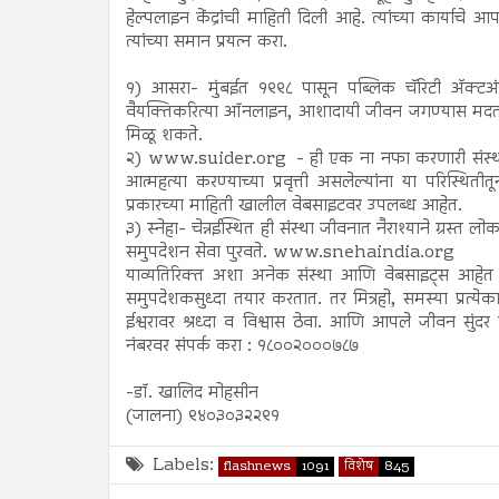
हेल्पलाइन केंद्रांची माहिती दिली आहे. त्यांच्या कार्या
त्यांच्या समान प्रयत्न करा.
१) आसरा- मुंबईत १९९८ पासून पब्लिक चॅरिटी अ‍ॅक्टअंतर
वैयक्तिकरित्या ऑनलाइन, आशादायी जीवन जगण्यास मदत
मिळू शकते.
२) www.suider.org - ही एक ना नफा करणारी संस्था आ
आत्महत्या करण्याच्या प्रवृत्ती असलेल्यांना या परिस्थि
प्रकारच्या माहिती खालील वेबसाइटवर उपलब्ध आहेत.
३) स्नेहा- चेन्नईस्थित ही संस्था जीवनात नैराश्याने ग्रस्त
समुपदेशन सेवा पुरवते. www.snehaindia.org
याव्यतिरिक्त अशा अनेक संस्था आणि वेबसाइट्स आहेत
समुपदेशकसुध्दा तयार करतात. तर मित्रहो, समस्या प्रत्
ईश्वरावर श्रध्दा व विश्वास ठेवा. आणि आपले जीवन सुं
नंबरवर संपर्क करा : १८००२०००७८७
-डॉ. खालिद मोहसीन
(जालना) ९४०३०३२२९१
Labels:
flashnews
1091
विशेष
845