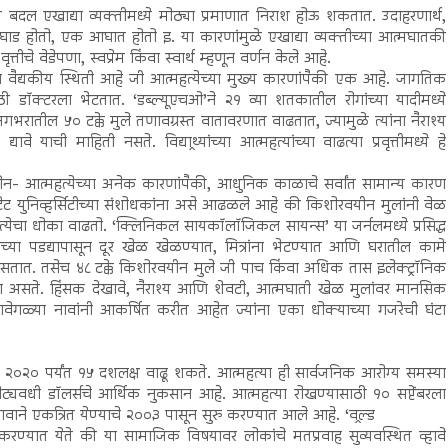
 बदल एखाद्या व्यक्तीमध्ये मोठ्या प्रमाणात निराश होऊ शकतात. उदाहरणार्थ,
ाड होतो, एक आघात होतो इ. या कारणांमुळे एखाद्या व्यक्तीच्या आत्मघातकी
त्तीचे वेडेपणा, स्वप्रेम किंवा स्वार्थ म्हणून वर्णन केले आहे.
ैद्यकीय स्थिती आहे जी आत्महत्येच्या मुख्य कारणांपैकी एक आहे. जागतिक
ी डॉक्टरला भेटतात. ‘डब्ल्यूएचओ’ने २१ व्या शतकातील रोगांच्या यादीमध्ये
जगभरातील ५० टक्के मुले तणावग्रस्त वातावरणात वाढतात, ज्यामुळे त्यांना नैराश्य
्यावे याची माहिती नसते. विद्याथ्र्यांच्या आत्महत्यांच्या वाढत्या प्रवृत्तीमध्ये हे
र्टफोन- आत्महत्येच्या अनेक कारणांपैकी, आधुनिक काळाचे सर्वांत सामान्य कारण
स्टेट युनिव्हर्सिटीच्या संशोधकांना असे आढळले आहे की किशोरवयीन मुलांनी वेळ
हत्येचा धोका वाढतो. ‘क्लिनिकल सायकॉलॉजिकल सायन्स’ या जर्नलमध्ये प्रसिद्ध
या पडद्यापासून दूर खेळ खेळण्यात, मित्रांना भेटण्यात आणि घरातील कामे
तात. तसेच ४८ टक्के किशोरवयीन मुले जी पाच किंवा अधिक तास इलेक्ट्रॉनिक
ा असते. हिंसक देखावे, नैराश्य आणि शेवटी, आत्मघाती खेळ मुलांवर मानसिक
ेगवेगळ्या नावांनी आकर्षित करीत आहेत ज्यांना एका धोक्याच्या गजरेची घंटा
ख्या २०२० पर्यंत १५ दशलक्ष वाढू शकते. आत्महत्या ही सार्वजनिक आरोग्य समस्या
ट्यवधी डॉलर्सचे आर्थिक नुकसान आहे. आत्महत्या रोखण्यासाठी १० सप्टेंबरला
 या नावाने एकत्रित येण्याचे २००३ पासून सुरु करण्यात आले आहे. ‘वल्र्ड
्रयत्न करण्यात येते की या सामाजिक विषयावर लोकांचे मतप्रवाह सुव्यवस्थित व्हावे