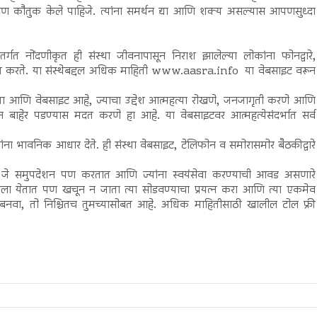
चे आपण कौतुक केले पाहिजे. त्यांना समर्थन द्या आणि शक्य असल्यास आपणसुध्दा
्गत नोंदणीकृत ही संस्था जीवनापासून निराश झालेल्या लोकांना फोनद्वारे,
 करते. या संस्थेबद्दल अधिक माहिती www.aasra.info या वेबसाइट वरून
णि वेबसाइट आहे, ज्याचा उद्देश आत्महत्या रोखणे, जनजागृती करणे आणि
तीतून बाहेर पडण्यास मदत करणे हा आहे. या वेबसाइटवर आत्महत्येसंदर्भात सर्व
 लोकांना भावनिक आधार देते. ही संस्था वेबसाइट, टेलिफोन व समोरासमोर बैठकीद्वारे
 जे समुपदेशन पण करतात आणि ज्यांना स्वयंसेवा करण्याची आवड असणारे
येकाला येतात पण खचून न जाता त्या सोडवण्याचा प्रयत्न करा आणि त्या एकमेव
दर बनवा, तो निश्चितच तुमच्यासोबत आहे. अधिक माहितीसाठी खालील टोल फ्री