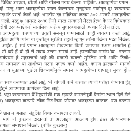
विविध उपक्रम, धोरणे आणि योजना तयार केल्या पाहिजेत. आत्महत्येचा प्रयत्न-
तु आता आत्महत्येचा प्रयत्न केल्याच्या गुन्ह्यांच्या यादीतून दूर करण्याचा
र्भात प्रगती केली आहे. भारतीय दंड संहितेच्या कलम ३०९ अन्वये आत्महत्येचा
्यात आली. परंतु ७ ऑगस्ट २०१६ रोजी भारत सरकारने मेंटल हेल्थ केअर विधेयकास
त्यास दोषी ठरवण्याऐवजी मानसिक आरोग्य सुधारण्यासाठी उपचार दिले जातील.
ा आत्महत्या करण्याच्या प्रवृत्ती समजून घेण्यासाठी काही व्यवस्था केली आहे,
ल आणि त्यांना या कृतीतून सुरक्षित राहावे म्हणून त्यांना वेळेवर मदत मिळेल.
त आहेत. हे सर्व प्रयत्न आत्महत्या रोखण्यात किती प्रमाणात सक्षम असतील हे
भी करे हैं वो ही ले सवाब उल्टा’ सारखं आहे. इस्लामिक मार्गदर्शक- इस्लाम
सर्वप्रथम हे महहत्त्वाचे आहे की एखादी व्यक्ती मुस्लिम आहे आणि तिचीr
ुस्लिम समाजात या साथीच्या घटना फारच कमी आहेत. कारण इस्लामने मानवी
रआन व सुन्नतच्या पुढील शिकवणींमुळे समाज आत्महत्येच्या शापातून मुक्त होऊ
त स्पष्ट करण्यात आले आहे, ‘जे चांगली कर्मे करतात त्यांची परीक्षा घेण्याचा हेतू
हेतूने जगण्याचा कार्यक्रम दिला आहे.
े. श्रद्धा करण्याच्या वैशिष्ट्यांपैकी एक म्हणजे उपासनेपूर्वी धैर्याला स्थान दिले गेले
 आत्महत्या करणारे लोक निराशेच्या जोरावर आत्महत्या करतात. पण इस्लाम
विश्वास माणसाला संतुलित विचार करायला लावतो.
उत्तम मार्ग जो कुरआन दाखवतो ती अल्लाहची आठवण होय. ईश्वर अंतःकरणास
रणाला समाधान मिळते.' (पवित्र कुरआन)