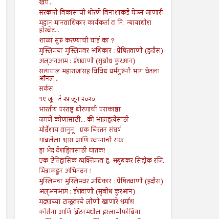
खप...
सरकारी विकासाची धोरणे विनाशाकडे घेऊन जाणारी
महान मानवाधिकार कार्यकर्ता व नि. न्यायाधीश
होस्बेट...
शाळा सुरू करण्याची घाई का ?
मुस्लिमचा मुस्लिमवर अधिकार : प्रेषितवाणी (हदीस)
अल्अनआम : ईशवाणी (सुबोध कुरआन)
सत्यपाल महाराजांसह विविध धर्मगुरूंनी भाग घेतला
ऑनल...
सर्कस
१९ जून ते २५ जून २०२०
भारतीय परराष्ट्र धोरणाची पराकाष्ठा
जगणे कोणासाठी... की आत्महत्येसाठी
मोर्देशाय वानुनू : एक चिरंतन संघर्ष
थांबलेला श्वास आणि स्वप्नांची राख
हा भेद देशहितासाठी घातक!
एक ऐतिहासिक व्यक्तिमत्व ह. अबुबकर सिद्दीक रजि.
मित्राकडून अभिनंदन !
मुस्लिमचा मुस्लिमवर अधिकार : प्रेषितवाणी (हदीस)
अल्अनआम : ईशवाणी (सुबोध कुरआन)
मढ्याच्या टाळूवरचे लोणी खाणारे धर्मांध
कोरोना आणि ब्रिटनमधील इस्लामोफोबिया