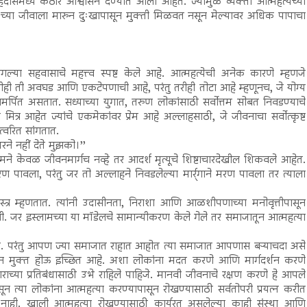
ा हदीसमध्ये कठोर आश्वासने देण्यात आली आहेत. ज्यामुळे व्यक्ती आत्महत्येच्या
वतःच्या जीवाला मारुन दुःखापासून मुक्ती मिळवत नसून मेल्यावर अधिक पापाचा
चांगल्या सहवासाचे महत्त्व स्पष्ट केले आहे. आत्महत्येची अनेक कारणे म्हणजे
रीही ती अवघड आणि एकटेपणाची आहे, परंतु तरीही तोटा आहे म्हणूनच, जे योग्य
पित असतात. सध्याच्या युगात, तरुण लोकांसाठी सर्वोत्तम सोबत निवडण्याचे
त्र आहेत ज्यांचे एकमेकांवर प्रेम आहे अल्लाहसाठी, जे जीवनाचा सर्वोत्कृष्ट
वरित सांगतात.
मरने नहीं देते मुझको।’’
्लामने केवळ जीवनमार्गच नव्हे तर आदर्श मृत्यूचे शिष्टाचारदेखील शिकवले आहेत.
 मरण पावला, परंतु जर तो अल्लाहने निवडलेल्या मार्र्गाने मरण पावला तर त्याला
चे अस्त्र म्हणतात. त्यांनी उदासीनता, निराशा आणि आळशीपणाच्या मनोवृत्तीपासून
विली. जर इस्लामच्या या मॉडेलचे सामान्यीकरण केले गेले तर समाजातून आत्महत्या
ी. परंतु आपण ज्या समाजात राहात आहोत त्या समाजात आपणास बऱ्याचदा असे
ून मुक्त होऊ इच्छित आहे. अशा लोकांना मदत करणे आणि मार्गदर्शन करणे
ा प्रतिबंधासाठी उभे राहिले पाहिजे. मानवी जीवनाचे रक्षण करणे हे आपले
असून त्या लोकांना आत्महत्या करण्यापासून रोखण्यासाठी सर्वतोपरी प्रयत्न करीत
दिसला नाही. खाली आत्महत्या रोखण्यासाठी कार्यरत असलेल्या काही संस्था आणि