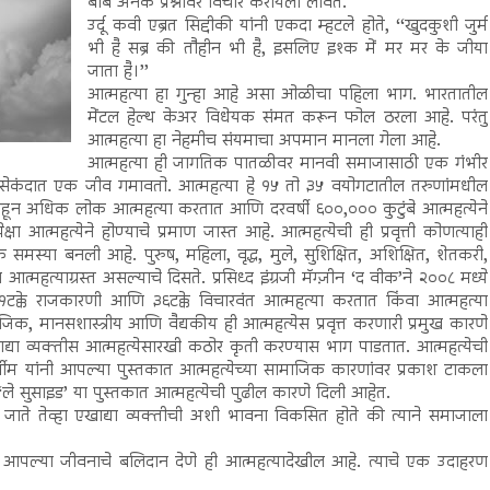
बाब अनेक प्रश्नांवर विचार करायला लावते.
उर्दू कवी एब्रत सिद्दीकी यांनी एकदा म्हटले होते, ‘‘खुदकुशी जुर्म
भी है सब्र की तौहीन भी है, इसलिए इश्क में मर मर के जीया
जाता है।’’
आत्महत्या हा गुन्हा आहे असा ओळीचा पहिला भाग. भारतातील
मेंटल हेल्थ केअर विधेयक संमत करून फोल ठरला आहे. परंतु
आत्महत्या हा नेहमीच संयमाचा अपमान मानला गेला आहे.
आत्महत्या ही जागतिक पातळीवर मानवी समाजासाठी एक गंभीर
० सेकंदात एक जीव गमावतो. आत्महत्या हे १५ तो ३५ वयोगटातील तरुणांमधील
खाहून अधिक लोक आत्महत्या करतात आणि दरवर्षी ६००,००० कुटुंबे आत्महत्येने
्षा आत्महत्येने होण्याचे प्रमाण जास्त आहे. आत्महत्येची ही प्रवृत्ती कोणत्याही
 समस्या बनली आहे. पुरुष, महिला, वृद्ध, मुले, सुशिक्षित, अशिक्षित, शेतकरी,
त्याग्रस्त असल्याचे दिसते. प्रसिध्द इंग्रजी मॅग्ज़ीन ‘द वीक’ने २००८ मध्ये
 ४१टक्के राजकारणी आणि ३६टक्के विचारवंत आत्महत्या करतात किंवा आत्महत्या
ाजिक, मानसशास्त्रीय आणि वैद्यकीय ही आत्महत्येस प्रवृत्त करणारी प्रमुख कारणे
ा व्यक्तीस आत्महत्येसारखी कठोर कृती करण्यास भाग पाडतात. आत्महत्येची
म यांनी आपल्या पुस्तकात आत्महत्येच्या सामाजिक कारणांवर प्रकाश टाकला
ी ‘ले सुसाइड’ या पुस्तकात आत्महत्येची पुढील कारणे दिली आहेत.
ाते तेव्हा एखाद्या व्यक्तीची अशी भावना विकसित होते की त्याने समाजाला
आपल्या जीवनाचे बलिदान देणे ही आत्महत्यादेखील आहे. त्याचे एक उदाहरण