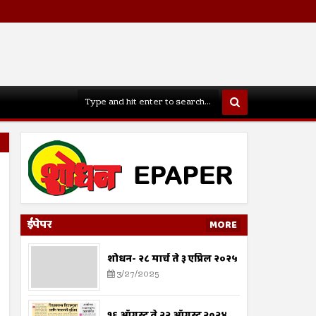
ईपेपर
MORE
शोधन- २८ मार्च ते ३ एप्रिल २०२५
3/27/2025
१६ ऑगस्ट ते २२ ऑगस्ट २०२४