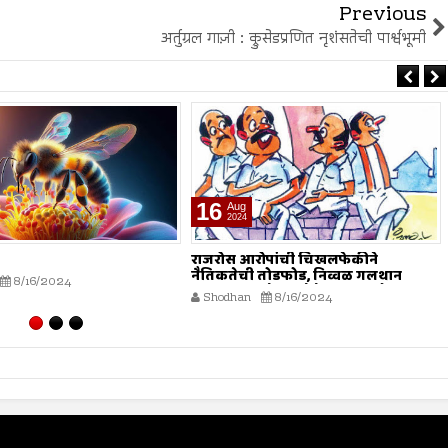
Previous
अर्तुग्रल गाज़ी : क्रुसेडप्रणित नृशंसतेची पार्श्वभूमी
16
Aug
2024
राजरोस आरोपांची चिखलफेकीने
नैतिकतेची तोडफोड, निव्वळ गलथान
8/16/2024
राजकारणामुळे जनसेवेचा बट्ट्याबोळ...!
Shodhan
8/16/2024