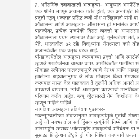
३. अनैसर्गिक दबावाखाली आत्महत्या– आयुष्यात अनपेक्षित
एक श्रीमंत माणूस अचानक गरीब होतो, एक अनपेक्षित बिघ
प्रवृत्ती उद्भवू शकतात प्रसिद्ध कवी जोश मलिहाबादी यांनी या वृ
औस्रfसन्य आणि आत्महत्या- औस्रfसन्य ही मानसिक आणि व
पातळीवर, प्रत्येक पाचपैकी तिसरा व्यक्ती या आजारासाठ
औस्रfसन्यला प्रथम स्थानावर ठेवले आहे. युनेस्कोच्या मते, 
येते. भारतातील ७२ टक्के विद्याथ्र्यांना नैराश्याला कसे तोंड द
अज्ञानदेखील एक प्रमुख घटक आहे.
पौगंडावस्थेतील आत्महत्या करण्याच्या प्रवृत्ती आणि स्मा
म्हणजे स्मार्टफोनचा वारंवार वापर. अमेरिकेतील फ्लोरिडा 
मोबाइल स्क्रीनवर घालवल्यामुळे त्यांचे नैराश्य आणि आत्म
झालेल्या अहवालानुसार जे लोक मोबाइल किंवा संगणकाच्
करण्यात जास्त वेळ घालवतात ते तुलनेने अधिक आनंदी अस
उपकरणे वापरतात, त्यांची आत्महत्या करण्याची मानसिकत
परिणाम करीत आहेत. ब्ल्यू व्हेलसारखे गेम किशोरांना व
म्हणून पाहिले पाहिजे.
जागतिक आत्महत्या प्रतिबंधक पुढाकार-
‘डब्ल्यूएचओ’च्या अंदाजानुसार आत्महत्यांमुळे मृतांची सं
आहे जी जगभरातील सर्व हिंसक मृत्यूंपैकी निम्मे आणि को
आंतरराष्ट्रीय स्तरावर ‘आंतरराष्ट्रीय आत्महत्येचे प्रतिबंधन’
सुसाइड प्रिव्हेन्शन डे’द्वारे ही गोष्ट निश्चित करण्याचे प