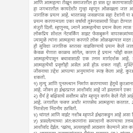
आणि आत्महत्या रोखून समाजातील हा त्रास दूर करण्यासाठी 
हा जगभरातील कायदेशीर गुन्हा म्हणून ओळखला जात आहे. परं
जागतिक प्रयत्न आहे. भारतासह जवळपास सहा देशांनी या संद
प्रयत्न करणाऱ्याला एका वर्षाची तुरूंगवासाची शिक्षा देण
मंजुरी दिली. म्हणूनच, ज्याने आत्महत्येचा प्रयत्न केला 
लोकप्रिय सोशल नेटवर्किंग साइट फेसबुकने वापरकत्र्यांच्य
ज्यामुळे त्यांना आत्महत्या करणारे लोक ओळखण्यात मदत होई
ही सुविधा जागतिक स्तरावर वाढविण्याचे प्रयत्न केले जा
केवळ येणारा काळच सांगेल, कारण हे प्रयत्न ‘वोही कत्ल 
आत्महत्येपासून बचावासाठी एक उत्तम मार्गदर्शक आहे. 
आत्महत्येची प्रवृत्तीही असेल असे होऊ शकत नाही. म
जीवनाचा उद्देश आपल्या अनुयायांना स्पष्ट केला आहे. कु
शकतो.
१) मृत्यू आणि पुनरुत्थान निर्माण करण्याच्या हेतूचे कुरआना
आहे. जीवन हा ईश्वरप्राप्त आशीर्वाद आहे जो इस्लामने एका 
२) धैर्य हे बक्षिसाचे सर्वोत्तम स्रोत म्हणून वर्णन केले गेले आह
आहे. जगातील फक्त अधीर माणसेच आत्महत्या करतात. ३)
निराशेला निंदनीय ठरवितो.
४) चांगलं आणि वाईट नशीब म्हणजे ईश्वराकडुन आहे असा 
५) त्रासलेल्याच्या अंत:करणांना समाधानी करण्याचा 
आशीर्वाद देईल. ‘खरंच, अल्लाहची आठवण केल्याने अंतःक